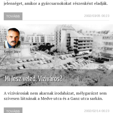
jelenséget, amikor a gyárcsarnokokat részenként eladják.
2002/03/05 00:23
TOVÁBB
(A
GANZ-
SZTORI)
Koncz Imre
Mi lesz veled, Víziváros?
A vízivárosiak nem akarnak irodaházat, mélygarázst sem
szívesen látnának a Medve utca és a Ganz utca sarkán.
2002/02/14 00:23
TOVÁBB
(MI