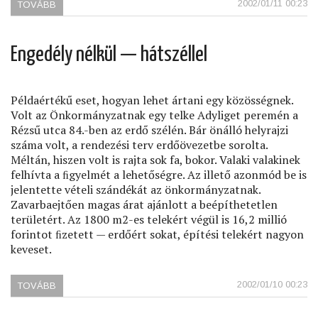
2002/01/11 00:23
TOVÁBB
(SZÉPILONA
LAKÓPARK)
Engedély nélkül — hátszéllel
Példaértékű eset, hogyan lehet ártani egy közösségnek.
Volt az Önkormányzatnak egy telke Adyliget peremén a
Rézsű utca 84.-ben az erdő szélén. Bár önálló helyrajzi
száma volt, a rendezési terv erdőövezetbe sorolta.
Méltán, hiszen volt is rajta sok fa, bokor. Valaki valakinek
felhívta a ﬁgyelmét a lehetőségre. Az illető azonmód be is
jelentette vételi szándékát az önkormányzatnak.
Zavarbaejtően magas árat ajánlott a beépíthetetlen
területért. Az 1800 m2-es telekért végül is 16,2 millió
forintot ﬁzetett — erdőért sokat, építési telekért nagyon
keveset.
2002/01/10 00:23
TOVÁBB
(ENGEDÉLY
NÉLKÜL
—