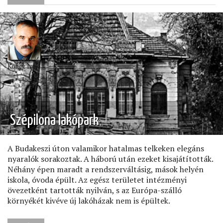
LESZ
VELED,
VÍZIVÁROS?)
Koncz Imre
Szépilona lakópark
A Budakeszi úton valamikor hatalmas telkeken elegáns
nyaralók sorakoztak. A háború után ezeket kisajátították.
Néhány épen maradt a rendszerváltásig, mások helyén
iskola, óvoda épült. Az egész területet intézményi
övezetként tartották nyilván, s az Európa-szálló
környékét kivéve új lakóházak nem is épültek.