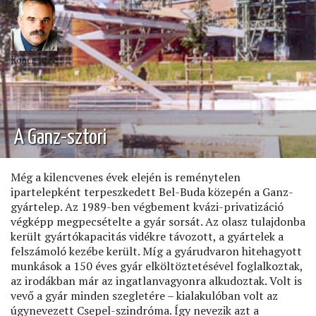
EURÓPA)
Koncz Imre
A Ganz-sztori
Még a kilencvenes évek elején is reménytelen
ipartelepként terpeszkedett Bel-Buda közepén a Ganz-
gyártelep. Az 1989-ben végbement kvázi-privatizáció
végképp megpecsételte a gyár sorsát. Az olasz tulajdonba
került gyártókapacitás vidékre távozott, a gyártelek a
felszámoló kezébe került. Míg a gyárudvaron hitehagyott
munkások a 150 éves gyár elköltöztetésével foglalkoztak,
az irodákban már az ingatlanvagyonra alkudoztak. Volt is
vevő a gyár minden szegletére – kialakulóban volt az
úgynevezett Csepel-szindróma. Így nevezik azt a