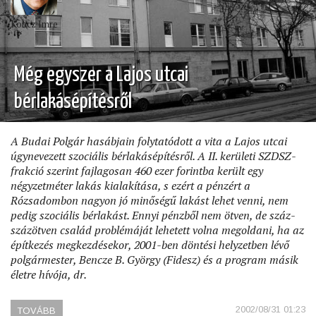
Koncz Imre
Még egyszer a Lajos utcai
bérlakásépítésről
A Budai Polgár hasábjain folytatódott a vita a Lajos utcai
úgynevezett szociális bérlakásépítésről. A II. kerületi SZDSZ-
frakció szerint fajlagosan 460 ezer forintba került egy
négyzetméter lakás kialakítása, s ezért a pénzért a
Rózsadombon nagyon jó minőségű lakást lehet venni, nem
pedig szociális bérlakást. Ennyi pénzből nem ötven, de száz-
százötven család problémáját lehetett volna megoldani, ha az
építkezés megkezdésekor, 2001-ben döntési helyzetben lévő
polgármester, Bencze B. György (Fidesz) és a program másik
életre hívója, dr.
2002/08/31 01:23
TOVÁBB
(MÉG