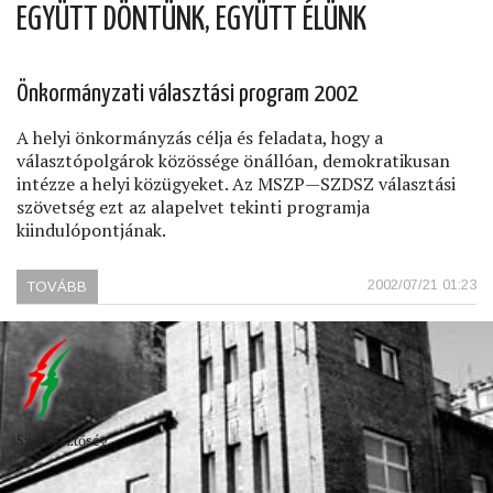
EGYÜTT DÖNTÜNK, EGYÜTT ÉLÜNK
Önkormányzati választási program 2002
A helyi önkormányzás célja és feladata, hogy a
választópolgárok közössége önállóan, demokratikusan
intézze a helyi közügyeket. Az MSZP—SZDSZ választási
szövetség ezt az alapelvet tekinti programja
kiindulópontjának.
2002/07/21 01:23
TOVÁBB
(EGYÜTT
DÖNTÜNK,
EGYÜTT
ÉLÜNK)
Szerkesztőség