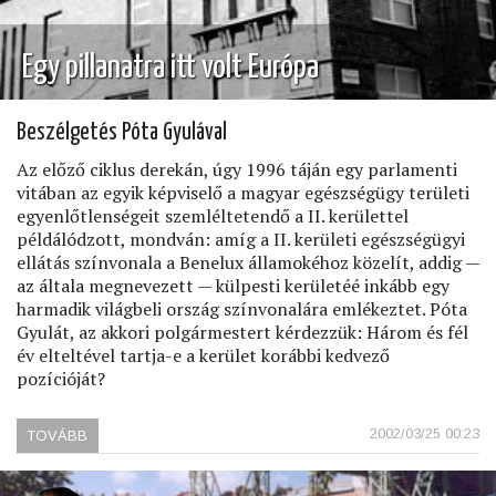
Egy pillanatra itt volt Európa
Beszélgetés Póta Gyulával
Az előző ciklus derekán, úgy 1996 táján egy parlamenti
vitában az egyik képviselő a magyar egészségügy területi
egyenlőtlenségeit szemléltetendő a II. kerülettel
példálódzott, mondván: amíg a II. kerületi egészségügyi
ellátás színvonala a Benelux államokéhoz közelít, addig —
az általa megnevezett — külpesti kerületéé inkább egy
harmadik világbeli ország színvonalára emlékeztet. Póta
Gyulát, az akkori polgármestert kérdezzük: Három és fél
év elteltével tartja-e a kerület korábbi kedvező
pozícióját?
2002/03/25 00:23
TOVÁBB
(EGY
PILLANATRA
ITT
VOLT