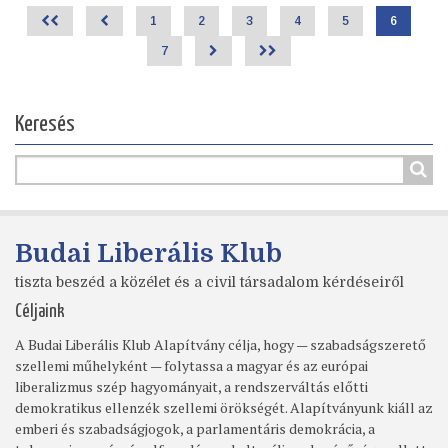
HÁTSZÉLLEL)
<<
<
Page
1
Page
2
Page
3
Page
4
Page
5
Jelenlegi
6
Oldalszámozás
oldal
Page
7
>
>>
Keresés
Budai Liberális Klub
tiszta beszéd a közélet és a civil társadalom kérdéseiről
Céljaink
A Budai Liberális Klub Alapítvány célja, hogy — szabadságszerető
szellemi műhelyként — folytassa a magyar és az európai
liberalizmus szép hagyományait, a rendszerváltás előtti
demokratikus ellenzék szellemi örökségét. Alapítványunk kiáll az
emberi és szabadságjogok, a parlamentáris demokrácia, a