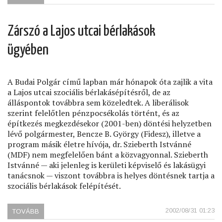
EGYSZER
A
LAJOS
Zárszó a Lajos utcai bérlakások
UTCAI
BÉRLAKÁSÉPÍTÉSRŐL)
ügyében
A Budai Polgár című lapban már hónapok óta zajlik a vita
a Lajos utcai szociális bérlakásépítésről, de az
álláspontok továbbra sem közeledtek. A liberálisok
szerint felelőtlen pénzpocsékolás történt, és az
építkezés megkezdésekor (2001-ben) döntési helyzetben
lévő polgármester, Bencze B. György (Fidesz), illetve a
program másik életre hívója, dr. Szieberth Istvánné
(MDF) nem megfelelően bánt a közvagyonnal. Szieberth
Istvánné — aki jelenleg is kerületi képviselő és lakásügyi
tanácsnok — viszont továbbra is helyes döntésnek tartja a
szociális bérlakások felépítését.
2002/08/31 01:23
TOVÁBB
(ZÁRSZÓ
A