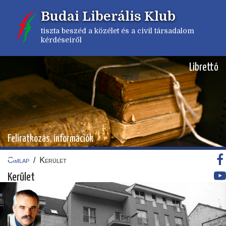
Ugrás
Budai Liberális Klub
a
tartalomra
tiszta beszéd a közélet és a civil társadalom
kérdéseiről
Librettó
Feliratkozás, információk
Címlap
/
Kerület
Morzsa
Kerület