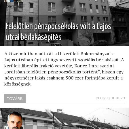
Koncz Imre
Felelőtlen pénzpocsékolás volt a Lajos
utcai bérlakásépítés
A közelmúltban adta át a II. kerületi önkormányzat a
Lajos utcában épített úgynevezett szociális bérlakásait. A
kerületi liberális frakció vezetője, Koncz Imre szerint
„ordítóan felelőtlen pénzpocsékolás történt”, hiszen egy
négyzetméter lakás csaknem 500 ezer forintjába került a
közösségnek.
2002/08/31 01:23
TOVÁBB
(FELELŐTLEN
PÉNZPOCSÉKOLÁS
VOLT
A
LAJOS
UTCAI
BÉRLAKÁSÉPÍTÉS)