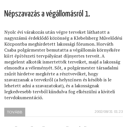
LAJOS
UTCAI
Népszavazás a végállomásról 1.
BÉRLAKÁSOK
ÜGYÉBEN)
Nyolc évi várakozás után végre terveket láthatott a
nagyszámú érdeklődő közönség a Klebelsberg Művelődési
Központba meghirdetett lakossági fórumon. Horváth
Csaba polgármester bemutatta a végállomás környékére
kiírt építészeti tervpályázat díjnyertes terveit. A
megjelent alkotók ismertették terveiket, majd a lakosság
elmondta a véleményét. Sőt, a polgármester társadalmi
zsűrit hirdetve megkérte a résztvevőket, hogy
szavazzanak a tervekről (a helyszínen és később is le
lehetett adni a szavazatokat), és a lakosságnak
legkedvesebb tervből kiindulva fog elkészülni a kiviteli
tervdokumentáció.
2002/08/31 01:23
TOVÁBB
(NÉPSZAVAZÁS
A
VÉGÁLLOMÁSRÓL
1.)