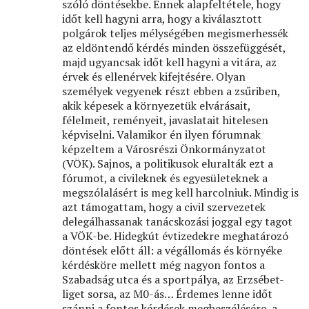
szóló döntésekbe. Ennek alapfeltétele, hogy
időt kell hagyni arra, hogy a kiválasztott
polgárok teljes mélységében megismerhessék
az eldöntendő kérdés minden összefüggését,
majd ugyancsak időt kell hagyni a vitára, az
érvek és ellenérvek kifejtésére. Olyan
személyek vegyenek részt ebben a zsűriben,
akik képesek a környezetük elvárásait,
félelmeit, reményeit, javaslatait hitelesen
képviselni. Valamikor én ilyen fórumnak
képzeltem a Városrészi Önkormányzatot
(VÖK). Sajnos, a politikusok eluralták ezt a
fórumot, a civileknek és egyesületeknek a
megszólalásért is meg kell harcolniuk. Mindig is
azt támogattam, hogy a civil szervezetek
delegálhassanak tanácskozási joggal egy tagot
a VÖK-be. Hidegkút évtizedekre meghatározó
döntések előtt áll: a végállomás és környéke
kérdésköre mellett még nagyon fontos a
Szabadság utca és a sportpálya, az Erzsébet-
liget sorsa, az M0-ás… Érdemes lenne időt
szánni a fontos kérdések megbeszélésére, a