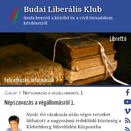
Ugrás
Budai Liberális Klub
a
tartalomra
tiszta beszéd a közélet és a civil társadalom
kérdéseiről
Librettó
Feliratkozás, információk
Címlap
/
Népszavazás a végállomásról 1.
Morzsa
Népszavazás a végállomásról 1.
Nyolc évi várakozás után végre terveket
láthatott a nagyszámú érdeklődő közönség a
Klebelsberg Művelődési Központba