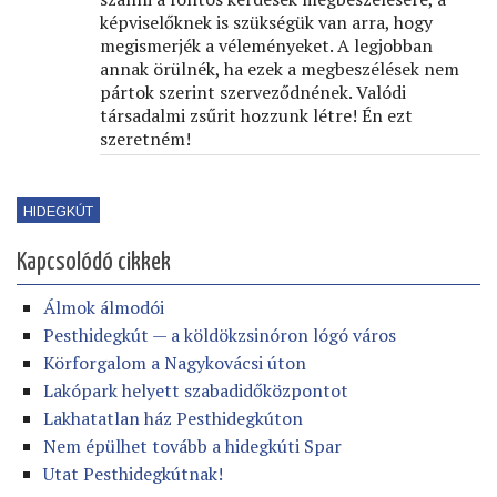
képviselőknek is szükségük van arra, hogy
megismerjék a véleményeket. A legjobban
annak örülnék, ha ezek a megbeszélések nem
pártok szerint szerveződnének. Valódi
társadalmi zsűrit hozzunk létre! Én ezt
szeretném!
HIDEGKÚT
Kapcsolódó cikkek
Álmok álmodói
Pesthidegkút — a köldökzsinóron lógó város
Körforgalom a Nagykovácsi úton
Lakópark helyett szabadidőközpontot
Lakhatatlan ház Pesthidegkúton
Nem épülhet tovább a hidegkúti Spar
Utat Pesthidegkútnak!