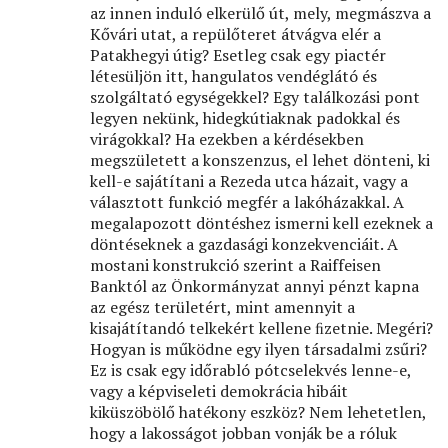
az innen induló elkerülő út, mely, megmászva a
Kővári utat, a repülőteret átvágva elér a
Patakhegyi útig? Esetleg csak egy piactér
létesüljön itt, hangulatos vendéglátó és
szolgáltató egységekkel? Egy találkozási pont
legyen nekünk, hidegkútiaknak padokkal és
virágokkal? Ha ezekben a kérdésekben
megszületett a konszenzus, el lehet dönteni, ki
kell-e sajátítani a Rezeda utca házait, vagy a
választott funkció megfér a lakóházakkal. A
megalapozott döntéshez ismerni kell ezeknek a
döntéseknek a gazdasági konzekvenciáit. A
mostani konstrukció szerint a Raiffeisen
Banktól az Önkormányzat annyi pénzt kapna
az egész területért, mint amennyit a
kisajátítandó telkekért kellene ﬁzetnie. Megéri?
Hogyan is működne egy ilyen társadalmi zsűri?
Ez is csak egy időrabló pótcselekvés lenne-e,
vagy a képviseleti demokrácia hibáit
kiküszöbölő hatékony eszköz? Nem lehetetlen,
hogy a lakosságot jobban vonják be a róluk