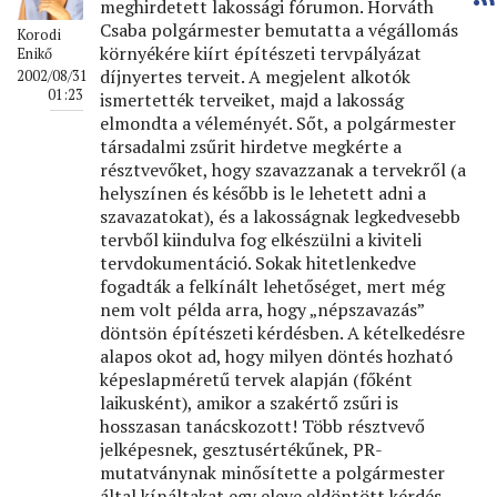
meghirdetett lakossági fórumon. Horváth
Csaba polgármester bemutatta a végállomás
Korodi
környékére kiírt építészeti tervpályázat
Enikő
díjnyertes terveit. A megjelent alkotók
2002/08/31
01:23
ismertették terveiket, majd a lakosság
elmondta a véleményét. Sőt, a polgármester
társadalmi zsűrit hirdetve megkérte a
résztvevőket, hogy szavazzanak a tervekről (a
helyszínen és később is le lehetett adni a
szavazatokat), és a lakosságnak legkedvesebb
tervből kiindulva fog elkészülni a kiviteli
tervdokumentáció. Sokak hitetlenkedve
fogadták a felkínált lehetőséget, mert még
nem volt példa arra, hogy „népszavazás”
döntsön építészeti kérdésben. A kételkedésre
alapos okot ad, hogy milyen döntés hozható
képeslapméretű tervek alapján (főként
laikusként), amikor a szakértő zsűri is
hosszasan tanácskozott! Több résztvevő
jelképesnek, gesztusértékűnek, PR-
mutatványnak minősítette a polgármester
által kínáltakat egy eleve eldöntött kérdés