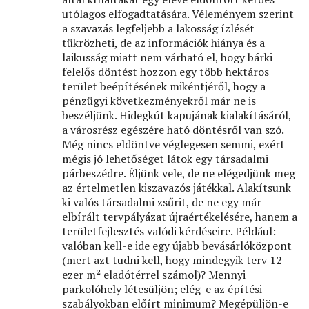
utólagos elfogadtatására. Véleményem szerint
a szavazás legfeljebb a lakosság ízlését
tükrözheti, de az információk hiánya és a
laikusság miatt nem várható el, hogy bárki
felelős döntést hozzon egy több hektáros
terület beépítésének mikéntjéről, hogy a
pénzügyi következményekről már ne is
beszéljünk. Hidegkút kapujának kialakításáról,
a városrész egészére ható döntésről van szó.
Még nincs eldöntve véglegesen semmi, ezért
mégis jó lehetőséget látok egy társadalmi
párbeszédre. Éljünk vele, de ne elégedjünk meg
az értelmetlen kiszavazós játékkal. Alakítsunk
ki valós társadalmi zsűrit, de ne egy már
elbírált tervpályázat újraértékelésére, hanem a
területfejlesztés valódi kérdéseire. Például:
valóban kell-e ide egy újabb bevásárlóközpont
(mert azt tudni kell, hogy mindegyik terv 12
ezer m² eladótérrel számol)? Mennyi
parkolóhely létesüljön; elég-e az építési
szabályokban előírt minimum? Megépüljön-e