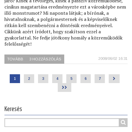
járó? Kinek a tevőleges, kinek a passzív közreműködése,
cinikus magatartása eredményezte ezt a városképbe nem
illő monstrumot? Mi naponta látjuk; a bírónak, a
hivatalnoknak, a polgármesternek és a képviselőknek
ritkán kell szembenézni a döntésük eredményeivel.
Cikkünk azért íródott, hogy szakítson ezzel a
gyakorlattal. Ne fedje jótékony homály a közreműködők
felelősségét!
2008/06/02 16:31
TOVÁBB
(PASARÉTI
3 HOZZÁSZÓLÁS
JUSTIZMORD)
Jelenlegi
1
Page
2
Page
3
Page
4
Page
5
Page
6
Page
7
>
Oldalszámozás
oldal
>>
Keresés