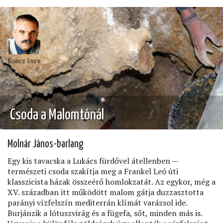
Koncz Imre
Csoda a Malomtónál
Molnár János-barlang
Egy kis tavacska a Lukács fürdővel átellenben —
természeti csoda szakítja meg a Frankel Leó úti
klasszicista házak összeérő homlokzatát. Az egykor, még a
XV. században itt működött malom gátja duzzasztotta
parányi vízfelszín mediterrán klímát varázsol ide.
Burjánzik a lótuszvirág és a fügefa, sőt, minden más is.