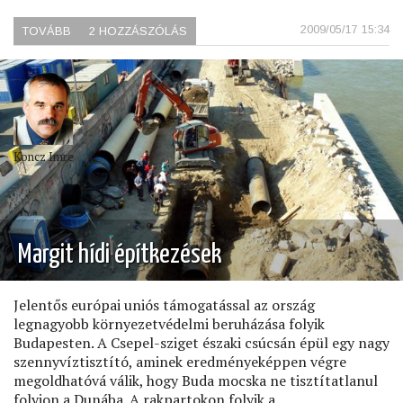
2009/05/17 15:34
TOVÁBB
(FONÓDÓ
2 HOZZÁSZÓLÁS
VILLAMOSOK)
Koncz Imre
Margit hídi építkezések
Jelentős európai uniós támogatással az ország
legnagyobb környezetvédelmi beruházása folyik
Budapesten. A Csepel-sziget északi csúcsán épül egy nagy
szennyvíztisztító, aminek eredményeképpen végre
megoldhatóvá válik, hogy Buda mocska ne tisztítatlanul
folyjon a Dunába. A rakpartokon folyik a