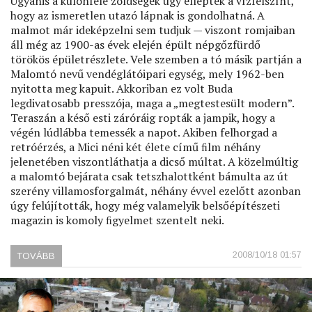
Ugyanis a különféle zöldségek úgy ellepték a vízfelszínt,
hogy az ismeretlen utazó lápnak is gondolhatná. A
malmot már ideképzelni sem tudjuk — viszont romjaiban
áll még az 1900-as évek elején épült népgőzfürdő
törökös épületrészlete. Vele szemben a tó másik partján a
Malomtó nevű vendéglátóipari egység, mely 1962-ben
nyitotta meg kapuit. Akkoriban ez volt Buda
legdivatosabb presszója, maga a „megtestesült modern”.
Teraszán a késő esti záróráig ropták a jampik, hogy a
végén lúdlábba temessék a napot. Akiben felhorgad a
retróérzés, a Mici néni két élete című ﬁlm néhány
jelenetében viszontláthatja a dicső múltat. A közelmúltig
a malomtó bejárata csak tetszhalottként bámulta az út
szerény villamosforgalmát, néhány évvel ezelőtt azonban
úgy felújították, hogy még valamelyik belsőépítészeti
magazin is komoly ﬁgyelmet szentelt neki.
2008/10/18 01:57
TOVÁBB
(CSODA
A
MALOMTÓNÁL)