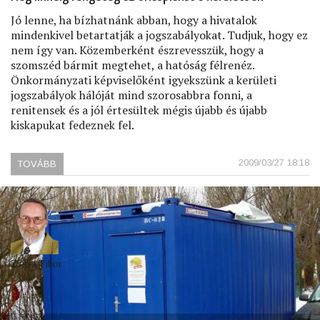
Jó lenne, ha bízhatnánk abban, hogy a hivatalok
mindenkivel betartatják a jogszabályokat. Tudjuk, hogy ez
nem így van. Közemberként észrevesszük, hogy a
szomszéd bármit megtehet, a hatóság félrenéz.
Önkormányzati képviselőként igyekszünk a kerületi
jogszabályok hálóját mind szorosabbra fonni, a
renitensek és a jól értesültek mégis újabb és újabb
kiskapukat fedeznek fel.
2009/03/27 18:18
TOVÁBB
(RABLÓBÓL
NEM
LESZ
PANDÚR)
Zsitva Tibor