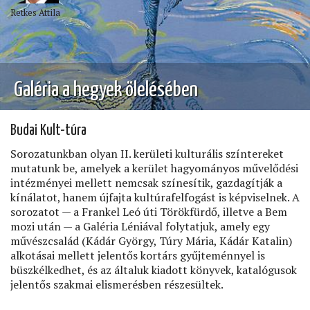
Retkes Attila
Galéria a hegyek ölelésében
Budai Kult-túra
Sorozatunkban olyan II. kerületi kulturális színtereket
mutatunk be, amelyek a kerület hagyományos művelődési
intézményei mellett nemcsak színesítik, gazdagítják a
kínálatot, hanem újfajta kultúrafelfogást is képviselnek. A
sorozatot — a Frankel Leó úti Törökfürdő, illetve a Bem
mozi után — a Galéria Léniával folytatjuk, amely egy
művészcsalád (Kádár György, Túry Mária, Kádár Katalin)
alkotásai mellett jelentős kortárs gyűjteménnyel is
büszkélkedhet, és az általuk kiadott könyvek, katalógusok
jelentős szakmai elismerésben részesültek.