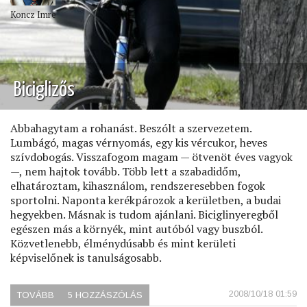
Koncz Imre
Biciglizős
Abbahagytam a rohanást. Beszólt a szervezetem.
Lumbágó, magas vérnyomás, egy kis vércukor, heves
szívdobogás. Visszafogom magam — ötvenöt éves vagyok
—, nem hajtok tovább. Több lett a szabadidőm,
elhatároztam, kihasználom, rendszeresebben fogok
sportolni. Naponta kerékpározok a kerületben, a budai
hegyekben. Másnak is tudom ajánlani. Biciglinyeregből
egészen más a környék, mint autóból vagy buszból.
Közvetlenebb, élménydúsabb és mint kerületi
képviselőnek is tanulságosabb.
2008/10/18 01:59
TOVÁBB
(BICIGLIZŐS)
5 HOZZÁSZÓLÁS