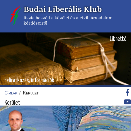
Ugrás
Budai Liberális Klub
a
tartalomra
tiszta beszéd a közélet és a civil társadalom
kérdéseiről
Librettó
Feliratkozás, információk
Címlap
/
Kerület
Morzsa
Kerület