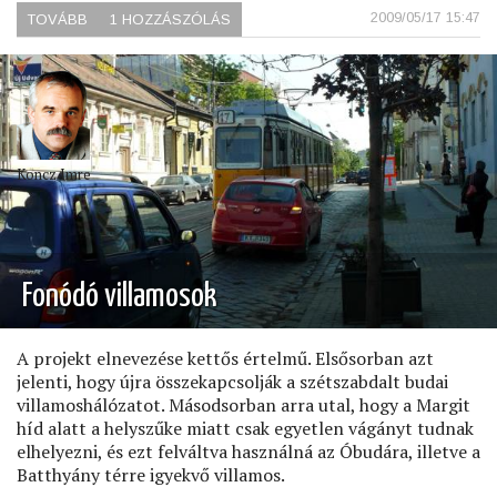
2009/05/17 15:47
TOVÁBB
(GALÉRIA
1 HOZZÁSZÓLÁS
A
HEGYEK
ÖLELÉSÉBEN)
Koncz Imre
Fonódó villamosok
A projekt elnevezése kettős értelmű. Elsősorban azt
jelenti, hogy újra összekapcsolják a szétszabdalt budai
villamoshálózatot. Másodsorban arra utal, hogy a Margit
híd alatt a helyszűke miatt csak egyetlen vágányt tudnak
elhelyezni, és ezt felváltva használná az Óbudára, illetve a
Batthyány térre igyekvő villamos.