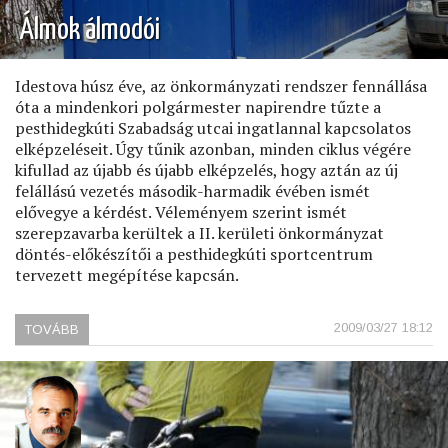
Álmok álmodói
Idestova húsz éve, az önkormányzati rendszer fennállása
óta a mindenkori polgármester napirendre tűzte a
pesthidegkúti Szabadság utcai ingatlannal kapcsolatos
elképzeléseit. Úgy tűnik azonban, minden ciklus végére
kifullad az újabb és újabb elképzelés, hogy aztán az új
felállású vezetés második-harmadik évében ismét
elővegye a kérdést. Véleményem szerint ismét
szerepzavarba kerültek a II. kerületi önkormányzat
döntés-előkészítői a pesthidegkúti sportcentrum
tervezett megépítése kapcsán.
2009/03/27 18:12
TOVÁBB
(ÁLMOK
ÁLMODÓI)