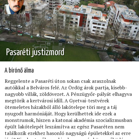
Koncz Imre
Pasaréti justizmord
A bírónő álma
Reggelente a Pasaréti úton sokan csak araszolnak
autóikkal a Belváros felé. Az Ördög árok partja, kisebb-
nagyobb villák, zöldövezet. A Pénzügyőr-pályát elhagyva
megtörik a kertvárosi idill. A Gyetvai-testvérek
ötemeletes házakból álló lakótelepe töri meg a táj
nyugodt harmóniáját. Hogy kerülhettek ide ezek a
monstrumok, hiszen a katonai akadémia szocializmusban
épült lakótelepét leszámítva az egész Pasaréten nem
találkozik ezekhez hasonló nagyságú épületekkel az erre