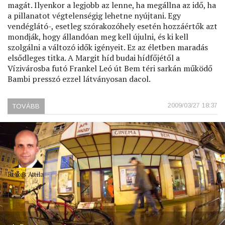
magát. Ilyenkor a legjobb az lenne, ha megállna az idő, ha
a pillanatot végtelenségig lehetne nyújtani. Egy
vendéglátó-, esetleg szórakozóhely esetén hozzáértők azt
mondják, hogy állandóan meg kell újulni, és ki kell
szolgálni a változó idők igényeit. Ez az életben maradás
elsődleges titka. A Margit híd budai hídfőjétől a
Vízivárosba futó Frankel Leó út Bem téri sarkán működő
Bambi presszó ezzel látványosan dacol.
2009/03/27 18:37
TOVÁBB
(A
BAMBI)
Retkes Attila