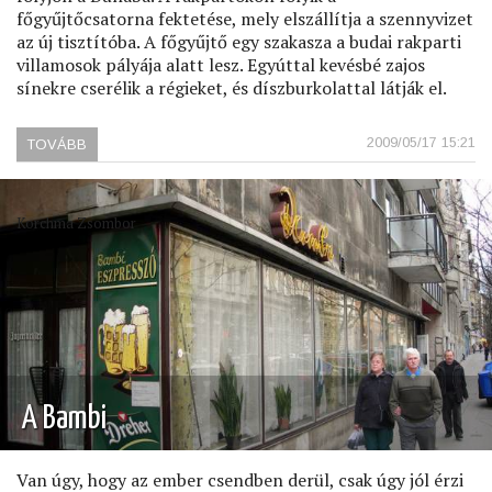
főgyűjtőcsatorna fektetése, mely elszállítja a szennyvizet
az új tisztítóba. A főgyűjtő egy szakasza a budai rakparti
villamosok pályája alatt lesz. Egyúttal kevésbé zajos
sínekre cserélik a régieket, és díszburkolattal látják el.
2009/05/17 15:21
TOVÁBB
(MARGIT
HÍDI
ÉPÍTKEZÉSEK)
Korchma Zsombor
A Bambi
Van úgy, hogy az ember csendben derül, csak úgy jól érzi