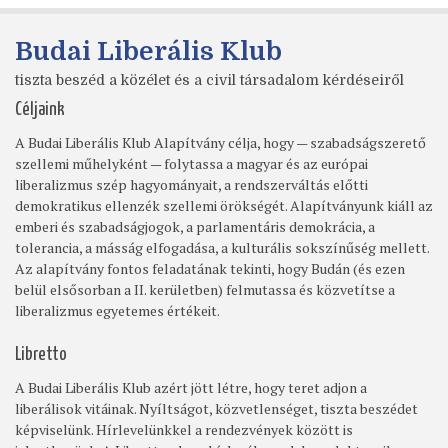
Budai Liberális Klub
tiszta beszéd a közélet és a civil társadalom kérdéseiről
Céljaink
A Budai Liberális Klub Alapítvány célja, hogy — szabadságszerető
szellemi műhelyként — folytassa a magyar és az európai
liberalizmus szép hagyományait, a rendszerváltás előtti
demokratikus ellenzék szellemi örökségét. Alapítványunk kiáll az
emberi és szabadságjogok, a parlamentáris demokrácia, a
tolerancia, a másság elfogadása, a kulturális sokszínűség mellett.
Az alapítvány fontos feladatának tekinti, hogy Budán (és ezen
belül elsősorban a II. kerületben) felmutassa és közvetítse a
liberalizmus egyetemes értékeit.
Libretto
A Budai Liberális Klub azért jött létre, hogy teret adjon a
liberálisok vitáinak. Nyíltságot, közvetlenséget, tiszta beszédet
képviselünk. Hírlevelünkkel a rendezvények között is