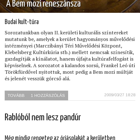
A Bem mozi reneszánsza
Budai kult-túra
Sorozatunkban olyan II. kerületi kulturális színtereket
mutatunk be, amelyek a kerület hagyományos művelődési
intézményei (Marczibányi Téri Művelődési Központ,
Klebelsberg Kultúrkúria stb.) mellett nemcsak színesítik,
gazdagítják a kínálatot, hanem újfajta kultúrafelfogást is
képviselnek. A sorozatot a kalandos sorsú, Frankel Leó úti
Törökfürdővel nyitottuk, most pedig a Bem mozi múltját
és jelenét vesszük górcső alá.
2009/03/27 18:28
TOVÁBB
(A
1 HOZZÁSZÓLÁS
BEM
MOZI
RENESZÁNSZA)
Rablóból nem lesz pandúr
Még mindig rengeteg az óriásplakát a kerületben