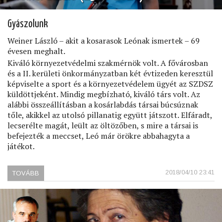
Gyászolunk
Weiner László – akit a kosarasok Leónak ismertek – 69
évesen meghalt.
Kiváló környezetvédelmi szakmérnök volt. A fővárosban
és a II. kerületi önkormányzatban két évtizeden keresztül
képviselte a sport és a környezetvédelem ügyét az SZDSZ
küldöttjeként. Mindig megbízható, kiváló társ volt. Az
alábbi összeállításban a kosárlabdás társai búcsúznak
tőle, akikkel az utolsó pillanatig együtt játszott. Elfáradt,
lecserélte magát, leült az öltözőben, s mire a társai is
befejezték a meccset, Leó már örökre abbahagyta a
játékot.
2018/04/10 23:41
TOVÁBB
(WEINER
LÁSZLÓ
(1948-
2018))