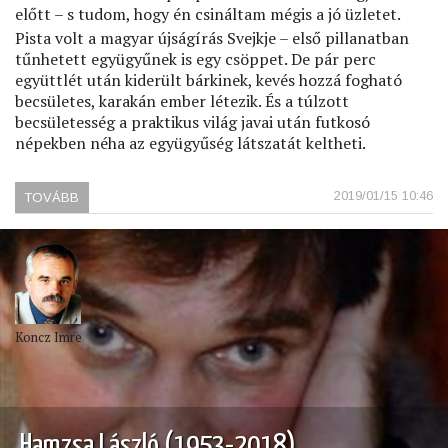
előtt – s tudom, hogy én csináltam mégis a jó üzletet.
Pista volt a magyar újságírás Svejkje – első pillanatban
tűnhetett együgyűnek is egy csöppet. De pár perc
együttlét után kiderült bárkinek, kevés hozzá fogható
becsületes, karakán ember létezik. És a túlzott
becsületesség a praktikus világ javai után futkosó
népekben néha az együgyűség látszatát keltheti.
2019/01/15 10:46
TOVÁBB
(ELHUNYT
SZÁSZ
ISTVÁN)
Koncz Imre
Hamzsa László (1953-2018)