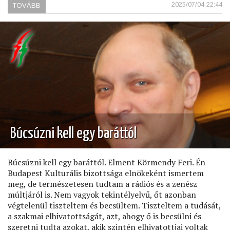
2025/07/04 22:44
TOVÁBB
(GYÁSZOLUNK)
Szerkesztőség
Búcsúzni kell egy baráttól
Búcsúzni kell egy baráttól. Elment Körmendy Feri. Én
Budapest Kulturális bizottsága elnökeként ismertem
meg, de természetesen tudtam a rádiós és a zenész
múltjáról is. Nem vagyok tekintélyelvű, őt azonban
végtelenül tiszteltem és becsültem. Tiszteltem a tudását,
a szakmai elhivatottságát, azt, ahogy ő is becsülni és
szeretni tudta azokat, akik szintén elhivatottjai voltak