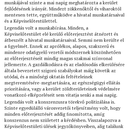
munkájával szinte a mai napig meghatározta a kerület
fejlődésének irányát. Mindezt zökkenőktől és viharoktól
mentesen tette, együttműködve a hivatal munkatársaival
és a Képviselőtestülettel.
Legendás volt a munkabírása. Minden, a
Képviselőtestület elé kerülő előterjesztést átnézett és
átbeszélt a hivatal munkatársaival. Semmi nem kerülte el
a ﬁgyelmét. Ennek az aprólékos, alapos, szakszerű és
mindenre odaﬁgyelő vezetői módszernek köszönhetően
az előterjesztéseit mindig magas szakmai színvonal
jellemezte. A gazdálkodásra és az eladósodás elkerülésére
általa bevezetett szigorú szabályokat máig követik az
utódai, és a minőségi oktatás feltételeinek
megteremtésére-megtartására, az egészségügyi ellátás
prioritására, vagy a kerület zöldterületeinek védelmére
vonatkozó elképzeléseit sem vitatja senki a mai napig.
Legendás volt a konszenzusra törekvő politizálása is.
Szinte egyedülálló városvezetői teljesítmény volt, hogy
minden előterjesztését addig ﬁnomította, amíg
konszenzus nem született a kérdésben. Visszalapozva a
Képviselőtestületi ülések jegyzőkönyveiben, alig találunk