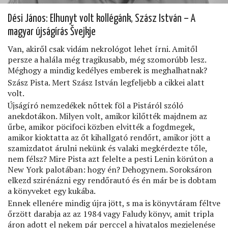
Dési János: Elhunyt volt kollégánk, Szász István – A
magyar újságírás Švejkje
Van, akiről csak vidám nekrológot lehet írni. Amitől
persze a halála még tragikusabb, még szomorúbb lesz.
Méghogy a mindig kedélyes emberek is meghalhatnak?
Szász Pista. Mert Szász István legfeljebb a cikkei alatt
volt.
Újságíró nemzedékek nőttek föl a Pistáról szóló
anekdotákon. Milyen volt, amikor kilőtték majdnem az
űrbe, amikor pöcifoci közben elvitték a fogdmegek,
amikor kioktatta az őt kihallgató rendőrt, amikor jött a
szamizdatot árulni nekünk és valaki megkérdezte tőle,
nem félsz? Mire Pista azt felelte a pesti Lenin körúton a
New York palotában: hogy én? Dehogynem. Soroksáron
elkezd szirénázni egy rendőrautó és én már be is dobtam
a könyveket egy kukába.
Ennek ellenére mindig újra jött, s ma is könyvtáram féltve
őrzött darabja az az 1984 vagy Faludy könyv, amit tripla
áron adott el nekem pár perccel a hivatalos megjelenése