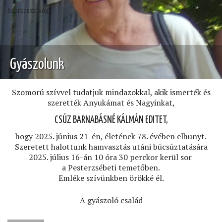
Szerkesztőség
Gyászolunk
Szomorú szívvel tudatjuk mindazokkal, akik ismerték és
szerették Anyukámat és Nagyinkat,
CSÚZ BARNABÁSNÉ KÁLMÁN EDITET,
hogy 2025. június 21-én, életének 78. évében elhunyt.
Szeretett halottunk hamvasztás utáni búcsúztatására
2025. július 16-án 10 óra 30 perckor kerül sor
a Pesterzsébeti temetőben.
Emléke szívünkben örökké él.
A gyászoló család