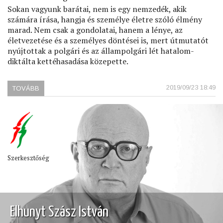
Sokan vagyunk barátai, nem is egy nemzedék, akik
számára írása, hangja és személye életre szóló élmény
marad. Nem csak a gondolatai, hanem a lénye, az
életvezetése és a személyes döntései is, mert útmutatót
nyújtottak a polgári és az állampolgári lét hatalom-
diktálta kettéhasadása közepette.
2019/09/23 18:49
TOVÁBB
(BÚCSÚ
KONRÁD
GYÖRGYTŐL)
Szerkesztőség
Elhunyt Szász István