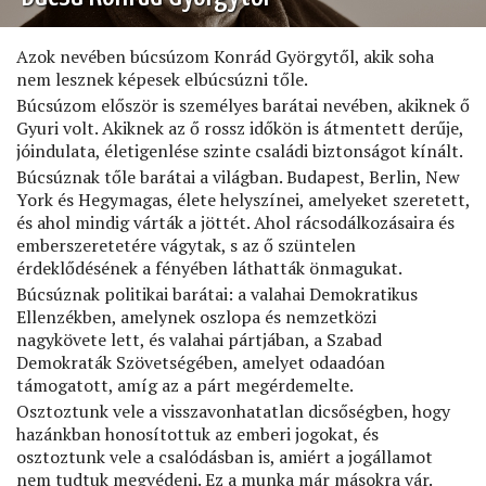
Azok nevében búcsúzom Konrád Györgytől, akik soha
nem lesznek képesek elbúcsúzni tőle.
Búcsúzom először is személyes barátai nevében, akiknek ő
Gyuri volt. Akiknek az ő rossz időkön is átmentett derűje,
jóindulata, életigenlése szinte családi biztonságot kínált.
Búcsúznak tőle barátai a világban. Budapest, Berlin, New
York és Hegymagas, élete helyszínei, amelyeket szeretett,
és ahol mindig várták a jöttét. Ahol rácsodálkozásaira és
emberszeretetére vágytak, s az ő szüntelen
érdeklődésének a fényében láthatták önmagukat.
Búcsúznak politikai barátai: a valahai Demokratikus
Ellenzékben, amelynek oszlopa és nemzetközi
nagykövete lett, és valahai pártjában, a Szabad
Demokraták Szövetségében, amelyet odaadóan
támogatott, amíg az a párt megérdemelte.
Osztoztunk vele a visszavonhatatlan dicsőségben, hogy
hazánkban honosítottuk az emberi jogokat, és
osztoztunk vele a csalódásban is, amiért a jogállamot
nem tudtuk megvédeni. Ez a munka már másokra vár.