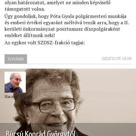
olyan határozatot, amelyet ne minden képviselő
támogatott volna.
Úgy gondoljuk, hogy Póta Gyula polgármesteri munkája
és emberi értékei egyaránt méltóvá teszik arra, hogy a II.
kerületi önkormányzat posztumusz díszpolgáraként
emléket állítsunk neki!
Az egykor volt SZDSZ-frakció tagjai:
2020/11/05 16:09
TOVÁBB
(JAVASLAT
POSZTUMUSZ
DÍSZPOLGÁRI
CÍMRE)
Haraszti Miklós
Búcsú Konrád Györgytől