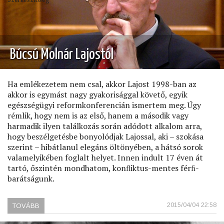
Búcsú Molnár Lajostól
Ha emlékezetem nem csal, akkor Lajost 1998-ban az
akkor is egymást nagy gyakorisággal követő, egyik
egészségügyi reformkonferencián ismertem meg. Úgy
rémlik, hogy nem is az első, hanem a második vagy
harmadik ilyen találkozás során adódott alkalom arra,
hogy beszélgetésbe bonyolódjak Lajossal, aki – szokása
szerint – hibátlanul elegáns öltönyében, a hátsó sorok
valamelyikében foglalt helyet. Innen indult 17 éven át
tartó, őszintén mondhatom, konﬂiktus-mentes férﬁ-
barátságunk.
2015/04/04 22:58
TOVÁBB
(BÚCSÚ
MOLNÁR
LAJOSTÓL)