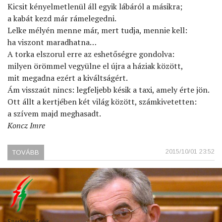
Kicsit kényelmetlenül áll egyik lábáról a másikra;
a kabát kezd már rámelegedni.
Lelke mélyén menne már, mert tudja, mennie kell:
ha viszont maradhatna…
A torka elszorul erre az eshetőségre gondolva:
milyen örömmel vegyülne el újra a háziak között,
mit megadna ezért a kiváltságért.
Ám visszaút nincs: legfeljebb késik a taxi, amely érte jön.
Ott állt a kertjében két világ között, számkivetetten:
a szívem majd meghasadt.
Koncz Imre
2015/10/01 23:52
TOVÁBB
(LITVÁN
KATI
(1949-
2015))
Szerkesztőség