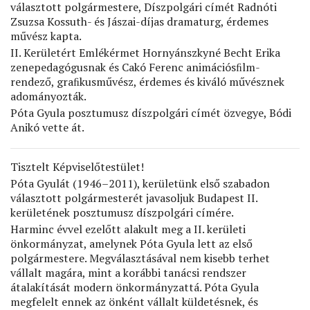
választott polgármestere, Díszpolgári címét Radnóti
Zsuzsa Kossuth- és Jászai-díjas dramaturg, érdemes
művész kapta.
II. Kerületért Emlékérmet Hornyánszkyné Becht Erika
zenepedagógusnak és Cakó Ferenc animációsﬁlm-
rendező, graﬁkusművész, érdemes és kiváló művésznek
adományozták.
Póta Gyula posztumusz díszpolgári címét özvegye, Bódi
Anikó vette át.
Tisztelt Képviselőtestület!
Póta Gyulát (1946–2011), kerületünk első szabadon
választott polgármesterét javasoljuk Budapest II.
kerületének posztumusz díszpolgári címére.
Harminc évvel ezelőtt alakult meg a II. kerületi
önkormányzat, amelynek Póta Gyula lett az első
polgármestere. Megválasztásával nem kisebb terhet
vállalt magára, mint a korábbi tanácsi rendszer
átalakítását modern önkormányzattá. Póta Gyula
megfelelt ennek az önként vállalt küldetésnek, és