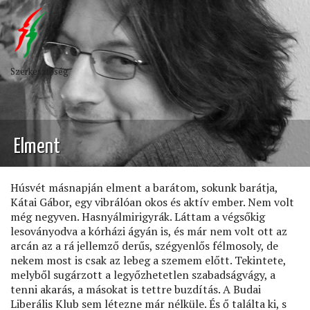
Szerkesztőség
Elment
Húsvét másnapján elment a barátom, sokunk barátja,
Kátai Gábor, egy vibrálóan okos és aktív ember. Nem volt
még negyven. Hasnyálmirigyrák. Láttam a végsőkig
lesoványodva a kórházi ágyán is, és már nem volt ott az
arcán az a rá jellemző derűs, szégyenlős félmosoly, de
nekem most is csak az lebeg a szemem előtt. Tekintete,
melyből sugárzott a legyőzhetetlen szabadságvágy, a
tenni akarás, a másokat is tettre buzdítás. A Budai
Liberális Klub sem létezne már nélküle. És ő találta ki, s