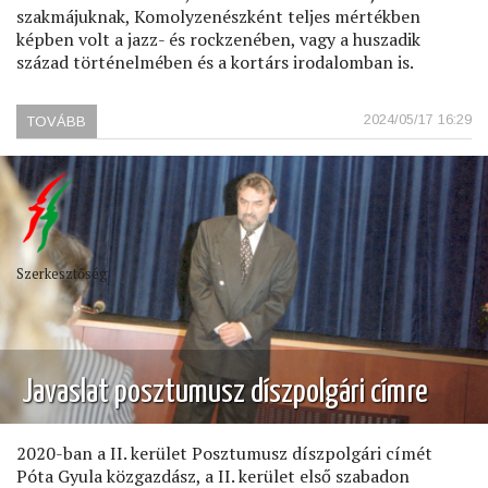
szakmájuknak, Komolyzenészként teljes mértékben
képben volt a jazz- és rockzenében, vagy a huszadik
század történelmében és a kortárs irodalomban is.
2024/05/17 16:29
TOVÁBB
(BÚCSÚZNI
KELL
EGY
BARÁTTÓL)
Szerkesztőség
Javaslat posztumusz díszpolgári címre
2020-ban a II. kerület Posztumusz díszpolgári címét
Póta Gyula közgazdász, a II. kerület első szabadon