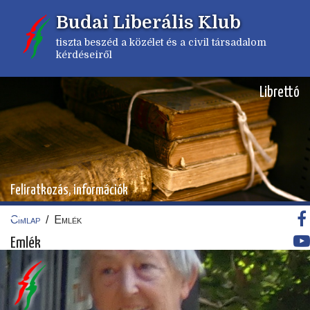
Ugrás
Budai Liberális Klub
a
tartalomra
tiszta beszéd a közélet és a civil társadalom
kérdéseiről
Librettó
Feliratkozás, információk
Címlap
/
Emlék
Morzsa
Emlék