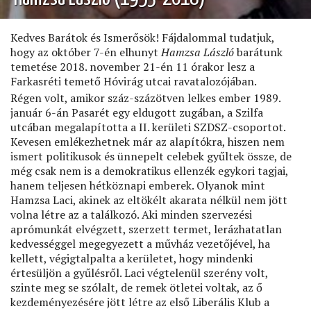
Kedves Barátok és Ismerősök! Fájdalommal tudatjuk,
hogy az október 7-én elhunyt
Hamzsa László
barátunk
temetése 2018. november 21-én 11 órakor lesz a
Farkasréti temető Hóvirág utcai ravatalozójában.
Régen volt, amikor száz-százötven lelkes ember 1989.
január 6-án Pasarét egy eldugott zugában, a Szilfa
utcában megalapította a II. kerületi SZDSZ-csoportot.
Kevesen emlékezhetnek már az alapítókra, hiszen nem
ismert politikusok és ünnepelt celebek gyűltek össze, de
még csak nem is a demokratikus ellenzék egykori tagjai,
hanem teljesen hétköznapi emberek. Olyanok mint
Hamzsa Laci, akinek az eltökélt akarata nélkül nem jött
volna létre az a találkozó. Aki minden szervezési
aprómunkát elvégzett, szerzett termet, lerázhatatlan
kedvességgel megegyezett a művház vezetőjével, ha
kellett, végigtalpalta a kerületet, hogy mindenki
értesüljön a gyűlésről. Laci végtelenül szerény volt,
szinte meg se szólalt, de remek ötletei voltak, az ő
kezdeményezésére jött létre az első Liberális Klub a