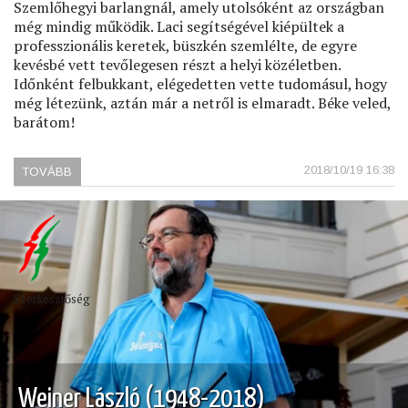
Szemlőhegyi barlangnál, amely utolsóként az országban
még mindig működik. Laci segítségével kiépültek a
professzionális keretek, büszkén szemlélte, de egyre
kevésbé vett tevőlegesen részt a helyi közéletben.
Időnként felbukkant, elégedetten vette tudomásul, hogy
még létezünk, aztán már a netről is elmaradt. Béke veled,
barátom!
2018/10/19 16:38
TOVÁBB
(HAMZSA
LÁSZLÓ
(1953-
2018))
Szerkesztőség
Weiner László (1948-2018)