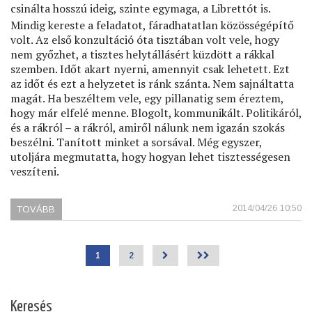
csinálta hosszú ideig, szinte egymaga, a Librettót is.
Mindig kereste a feladatot, fáradhatatlan közösségépítő
volt. Az első konzultáció óta tisztában volt vele, hogy
nem győzhet, a tisztes helytállásért küzdött a rákkal
szemben. Időt akart nyerni, amennyit csak lehetett. Ezt
az időt és ezt a helyzetet is ránk szánta. Nem sajnáltatta
magát. Ha beszéltem vele, egy pillanatig sem éreztem,
hogy már elfelé menne. Blogolt, kommunikált. Politikáról,
és a rákról – a rákról, amiről nálunk nem igazán szokás
beszélni. Tanított minket a sorsával. Még egyszer,
utoljára megmutatta, hogy hogyan lehet tisztességesen
veszíteni.
2014/04/26 10:50
TOVÁBB
(ELMENT)
Jelenlegi
1
Page
2
>
>>
Oldalszámozás
oldal
Keresés