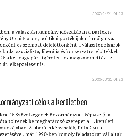
2007/04/21 01:23
ben, a választási kampány időszakában a pártok is
ény Utcai Piacon, politikai portékájukat kínálgatva.
onként és szombat délelőttönként a választópolgárok
 budai szocialista, liberális és konzervatív jelöltekkel,
k a két nagy párt ígéreteit, és megismerhették az
t, elképzeléseit is.
2006/08/31 01:23
nkormányzati célok a kerületben
raták Szövetségének önkormányzati képviselői a
óta töltenek be meghatározó szerepet a II. kerületi
unkájában. A liberális képviselők, Póta Gyula
ezetésével, már 1990-ben komoly feladatokat vállaltak