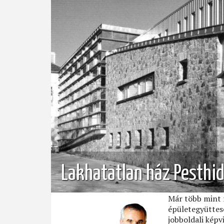
Lakhatatlan ház Pesthi
Már több mint f
épületegyüttese
jobboldali kép