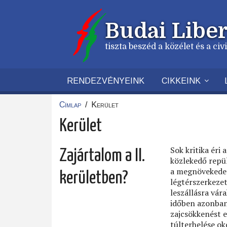
Ugrás
a
Budai Liber
tartalomra
tiszta beszéd a közélet és a ci
RENDEZVÉNYEINK
CIKKEINK
Címlap
/
Kerület
Morzsa
Kerület
Sok kritika éri
Zajártalom a II.
közlekedő repü
a megnövekedet
kerületben?
légtérszerkezet
leszállásra vár
időben azonban 
zajcsökkenést 
túlterhelése ok