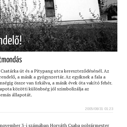
ndelő!
ntmondás
a Csatárka út és a Pitypang utca kereszteződésénél. Az
 rendelő, a másik a gyógyszertár. Az egyiknek a fala a
nségig össze van ﬁrkálva, a másik évek óta vakító fehér.
lapota közötti különbség jól szimbolizálja az
lemás állapotát.
2005/08/31 01:23
 november 3-i számában Horváth Csaba polgármester