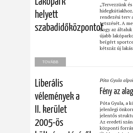
Lakópark
RENDELŐ!)
„Tervezzünk és
hidegkútiakhoz.
helyett
rendezési terv 
tetszését. A me
szabadidőközpontot
hogy az általuk
újabb lakópark
beígért sportc
kétszáz új laká
TOVÁBB
(LAKÓPARK
HELYETT
SZABADIDŐKÖZPONTOT)
Póta Gyula alpo
Liberális
Fény az ala
vélemények a
Póta Gyula, a k
II. kerület
jelenlegi önkor
jelentős strukt
2005-ös
Az eredeti szán
központi forrás