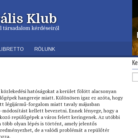
ális Klub
vil társadalom kérdéseiről
LIBRETTO
RÓLUNK
Ke
 a közlekedési hatóságokat a kerület fölött alacsonyan
lőgépek hangereje miatt. Különösen igaz ez azóta, hogy
t légijármű-forgalom miatt tavaly májusban
-módosítást kellett bevezetni. Ennek lényege, hogy a
akozó repülőgépek a város felett keringenek. Az utóbbi
több olyan lépés is történt, amely jelentős
eredményezhet, de a valódi problémát a repülőtér
ozza.