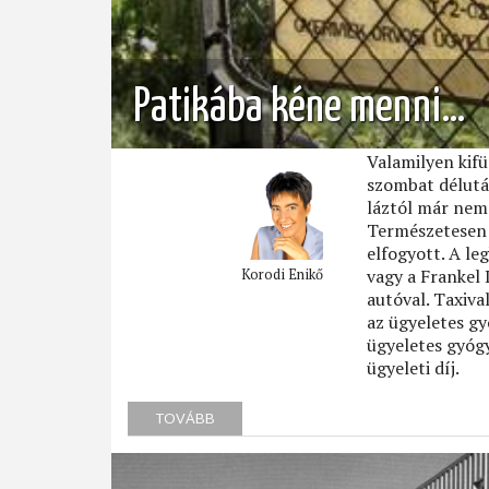
Patikába kéne menni…
Valamilyen kif
szombat délután
láztól már nem 
Természetesen a
elfogyott. A le
vagy a Frankel 
Korodi Enikő
autóval. Taxival
az ügyeletes gy
ügyeletes gyógy
ügyeleti díj.
TOVÁBB
(PATIKÁBA
KÉNE
MENNI…)