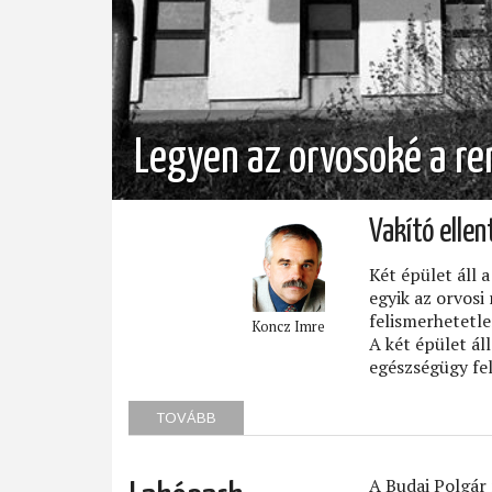
Legyen az orvosoké a re
Vakító elle
Két épület áll 
egyik az orvosi
felismerhetetle
Koncz Imre
A két épület ál
egészségügy fe
TOVÁBB
(LEGYEN
AZ
ORVOSOKÉ
A
A Budai Polgár