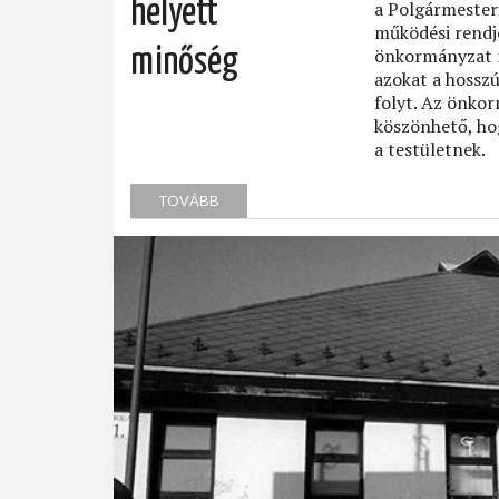
helyett
a Polgármesteri
működési rendjé
minőség
önkormányzat m
azokat a hossz
folyt. Az önko
köszönhető, ho
a testületnek.
TOVÁBB
(ÉPÍTÉS
HELYETT
FENNTARTÁS,
MENNYISÉG
HELYETT
MINŐSÉG)