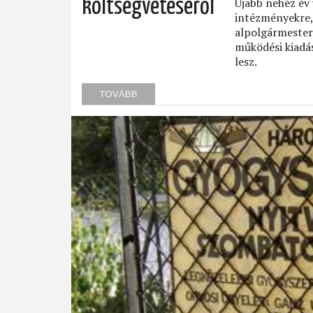
költségvetéséről
Újabb nehéz év
intézményekre, 
alpolgármester 
működési kiadás
lesz.
TOVÁBB
(LIBERÁLIS
VÉLEMÉNYEK
A
II.
KERÜLET
2005-
ÖS
KÖLTSÉGVETÉSÉRŐL)