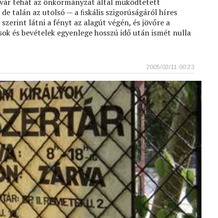
 vár tehát az önkormányzat által működtetett
de talán az utolsó — a ﬁskális szigorúságáról híres
szerint látni a fényt az alagút végén, és jövőre a
ok és bevételek egyenlege hosszú idő után ismét nulla
2005/02/11 00:23