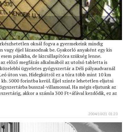
ürkészhetetlen oknál fogva a gyermekeink mindig
 vagy éjjel lázasodnak be. Gyakorló anyaként egy kis
esem pánikba, de lázcsillapítóra szükség lenne.
z előző megfázás alkalmából az utolsó tabletta is
gközelebbi ügyeletes gyógyszertár a Déli pályaudvarnál
Leó úton van. Hidegkútról ez a túra több mint 10 km
 kb. 5000 forintba kerül. Éjjel szinte lehetetlen eljutni
ógyszertárba busszal-villamossal. Ha mégis eljutunk az
szertárig, akkor a számla 300 Ft+áfával kezdődik, ez az
2004/10/21 01:23