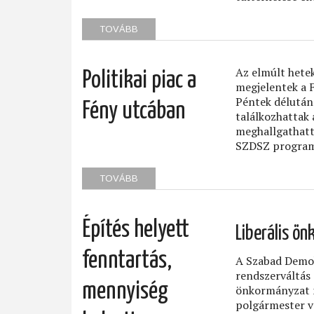
TOVÁBB
(ZAJÁRTALOM
A
II.
KERÜLETBEN?)
Az elmúlt hetek
Politikai piac a
megjelentek a F
Péntek délután
Fény utcában
találkozhattak a
meghallgathattá
SZDSZ programjá
TOVÁBB
(POLITIKAI
PIAC
A
FÉNY
Építés helyett
UTCÁBAN)
Liberális ö
fenntartás,
A Szabad Demok
rendszerváltás 
mennyiség
önkormányzat m
polgármester v