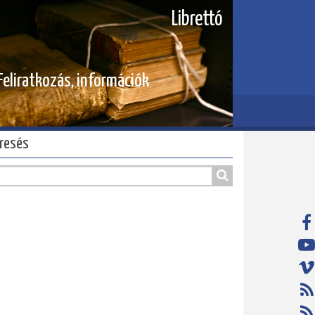
Librettó
Feliratkozás, információk
resés