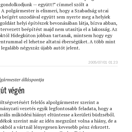
 gondolkodjunk — együtt!” címmel szólt a
 A polgármester is elismeri, hogy a Szabadság utcai
a beígért uszodával együtt sem nyerte meg a helyiek
goldást helyi építészek bevonásában látja, bízva abban,
 tervezett beépítést majd nem utasítja el a lakosság. Az
októl Hidegkúton jobban tartanak, mintsem hogy egy
entrummal el lehetne altatni éberségüket. A több mint
s legalább négyszáz újabb autót jelent.
2005/07/01 01:23
lgármester álláspontja
gút végén
öltségvetésért felelős alpolgármester szerint a
mányzati vezetés egyik legfontosabb feladata, hogy a
urális működési hiányt eltüntesse a kerületi büdzséből.
dékok szerint már az idén megszűnt volna a hiány, de a
okból a vártnál lényegesen kevesebb pénz érkezett.