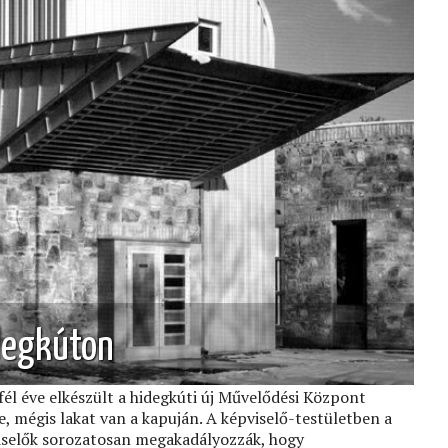
degkúton
él éve elkészült a hidegkúti új Művelődési Központ
, mégis lakat van a kapuján. A képviselő-testületben a
viselők sorozatosan megakadályozzák, hogy