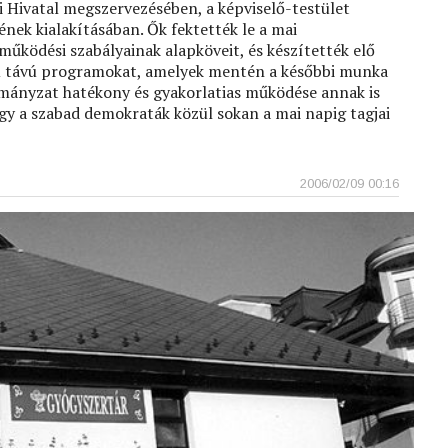
 Hivatal megszervezésében, a képviselő-testület
nek kialakításában. Ők fektették le a mai
űködési szabályainak alapköveit, és készítették elő
ú távú programokat, amelyek mentén a későbbi munka
rmányzat hatékony és gyakorlatias működése annak is
gy a szabad demokraták közül sokan a mai napig tagjai
2006/02/09 00:16