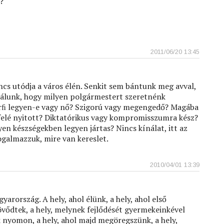
?
2011/06/20 13:45
cs utódja a város élén. Senkit sem bántunk meg avval,
ziálunk, hogy milyen polgármestert szeretnénk
ﬁ legyen-e vagy nő? Szigorú vagy megengedő? Magába
ifelé nyitott? Diktatórikus vagy kompromisszumra kész?
yen készségekben legyen jártas? Nincs kínálat, itt az
ogalmazzuk, mire van kereslet.
2010/04/01 13:39
arország. A hely, ahol élünk, a hely, ahol első
vődtek, a hely, melynek fejlődését gyermekeinkével
 nyomon, a hely, ahol majd megöregszünk, a hely,