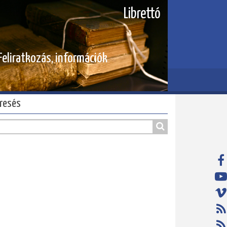
Librettó
Feliratkozás, információk
resés