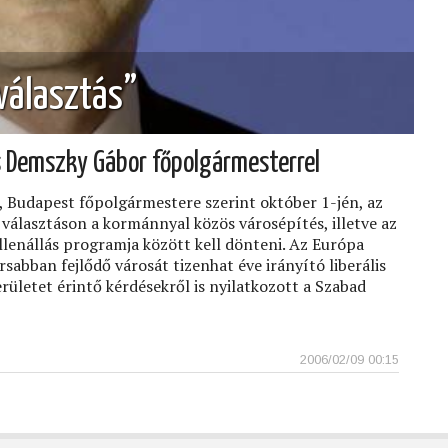
 választás”
 Demszky Gábor főpolgármesterrel
 Budapest főpolgármestere szerint október 1-jén, az
választáson a kormánnyal közös városépítés, illetve az
ellenállás programja között kell dönteni. Az Európa
sabban fejlődő városát tizenhat éve irányító liberális
kerületet érintő kérdésekről is nyilatkozott a Szabad
2006/02/09 00:15