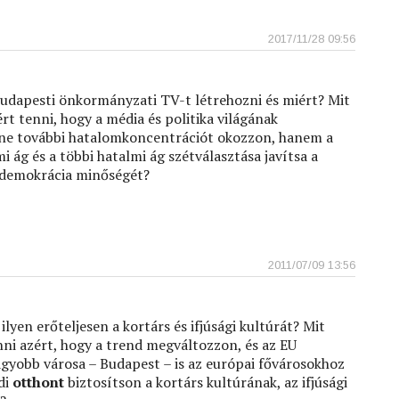
2017/11/28 09:56
budapesti önkormányzati TV-t létrehozni és miért? Mit
rt tenni, hogy a média és politika világának
ne további hatalomkoncentrációt okozzon, hanem a
i ág és a többi hatalmi ág szétválasztása javítsa a
demokrácia minőségét?
2011/07/09 13:56
ilyen erőteljesen a kortárs és ifjúsági kultúrát? Mit
ni azért, hogy a trend megváltozzon, és az EU
gyobb városa – Budapest – is az európai fővárosokhoz
di
otthont
biztosítson a kortárs kultúrának, az ifjúsági