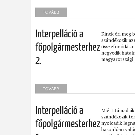
TOVÁBB
(MAGYARHANGYA
CATCH-
UP
WEEKEND)
Interpelláció a
Kinek éri meg 
szándékozik azé
főpolgármesterhez
összefonódása 
negyedik hatalm
2.
magyarországi 
TOVÁBB
(INTERPELLÁCIÓ
A
FŐPOLGÁRMESTERHEZ
2.)
Interpelláció a
Miért támadják 
szándékozik ten
főpolgármesterhez
nyolcadik legna
hasonlóan való