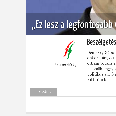
„Ez lesz a legfontosabb
Beszélgetés
Demszky Gábor,
önkormányzati 
orbáni totális 
Szerkesztőség
második leggyor
politikus a II. 
Kikötőnek.
TOVÁBB
(„EZ
LESZ
A
LEGFONTOSABB
VÁLASZTÁS”)