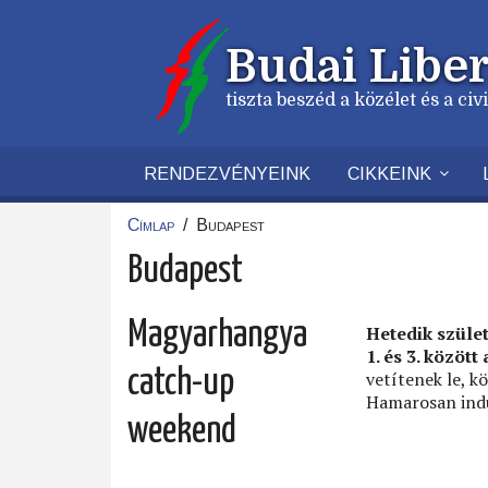
Ugrás
a
Budai Liber
tartalomra
tiszta beszéd a közélet és a ci
RENDEZVÉNYEINK
CIKKEINK
Címlap
/
Budapest
Morzsa
Budapest
Magyarhangya
Hetedik szüle
1. és 3. között
catch-up
vetítenek le, 
Hamarosan indu
weekend