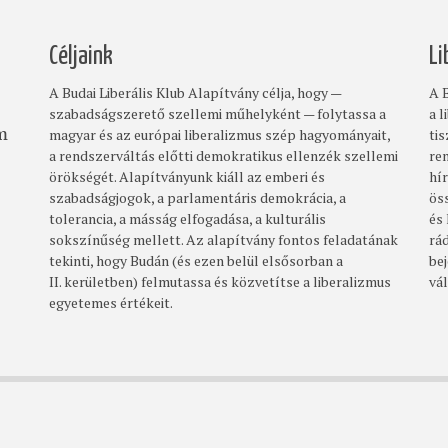
Céljaink
Li
A Budai Liberális Klub Alapítvány célja, hogy —
A B
szabadságszerető szellemi műhelyként — folytassa a
a l
magyar és az európai liberalizmus szép hagyományait,
ti
om
a rendszerváltás előtti demokratikus ellenzék szellemi
re
örökségét. Alapítványunk kiáll az emberi és
hí
szabadságjogok, a parlamentáris demokrácia, a
ös
tolerancia, a másság elfogadása, a kulturális
és
sokszínűség mellett. Az alapítvány fontos feladatának
rá
tekinti, hogy Budán (és ezen belül elsősorban a
bej
II. kerületben) felmutassa és közvetítse a liberalizmus
vá
egyetemes értékeit.
Footer