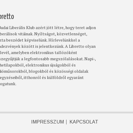
bretto
udai Liberális Klub azért jött létre, hogy teret adjon
iberálisok vitáinak. Nyíltságot, közvetlenséget,
szta beszédet képviselünk. Hírlevelünkkel a
ndezvények között is jelentkezünk. A Libretto olyan
rlevél, amelyben elektronikus tallózóként
szegyűjtjük a legfontosabb megszólalásokat. Napi-,
 hetilapokból, elektronikus újságokból és
dióműsorokból, blogokból és közösségi oldalak
egyzéseiből, itthonról és külföldről egyaránt
logatunk.
IMPRESSZUM
KAPCSOLAT