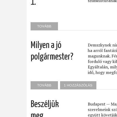
1.
szubkultúrának
TOVÁBB
(INTERPELLÁCIÓ
A
FŐPOLGÁRMESTERHEZ
1.)
Milyen a jó
Demszkynek nin
ha arról fantá
polgármester?
magunknak. Fér
forduló vagy k
Egyáltalán, mil
idő, hogy megf
TOVÁBB
(MILYEN
1 HOZZÁSZÓLÁS
A
JÓ
POLGÁRMESTER?)
Beszéljük
Budapest — Magy
szerelmeink szö
meg,
együtt követjük