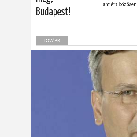
amiért közösen
Budapest!
TOVÁBB
(BESZÉLJÜK
MEG,
BUDAPEST!)