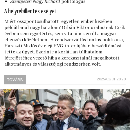
Szentpéteri Nagy Richard
politológus
A helyrebillentés esélyei
Miért összpontosulhatott egyetlen ember kezében
példátlanul nagy hatalom? Orbán Viktor uralmának 15-ik
évében sem egyetértés, sem vita nincs erről a magyar
ellenzéki közéletben. A rendszerváltás fontos politikusa,
Haraszti Miklós év eleji HVG-interjújában beszédtémává
tette az ügyet. Szerinte a korlátlan túlhatalom
létrejöttéhez vezető hiba a kerekasztalnál megalkotott
alkotmányos és választójogi rendszerben volt.
2025/01/31 20:20
TOVÁBB
(A
FÉLREMENT
RENDSZERVÁLTÁS)