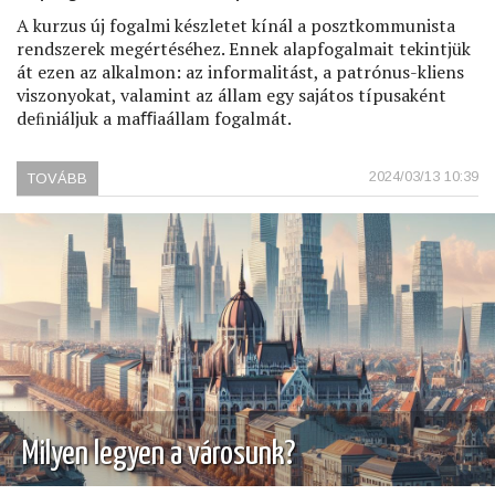
A kurzus új fogalmi készletet kínál a posztkommunista
rendszerek megértéséhez. Ennek alapfogalmait tekintjük
át ezen az alkalmon: az informalitást, a patrónus-kliens
viszonyokat, valamint az állam egy sajátos típusaként
deﬁniáljuk a maﬃaállam fogalmát.
2024/03/13 10:39
TOVÁBB
(A
POSZTKOMMUNISTA
RENDSZEREK
ANATÓMIÁJA,
2.
ELŐADÁS)
Milyen legyen a városunk?