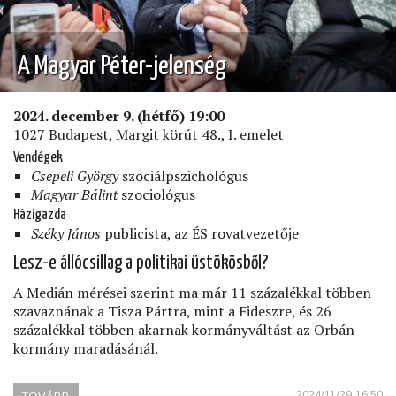
A Magyar Péter-jelenség
2024. december 9. (hétfő) 19:00
1027 Budapest, Margit körút 48., I. emelet
Vendégek
Csepeli György
szociálpszichológus
Magyar Bálint
szociológus
Házigazda
Széky János
publicista, az ÉS rovatvezetője
Lesz-e állócsillag a politikai üstökösből?
A Medián mérései szerint ma már 11 százalékkal többen
szavaznának a Tisza Pártra, mint a Fideszre, és 26
százalékkal többen akarnak kormányváltást az Orbán-
kormány maradásánál.
2024/11/29 16:50