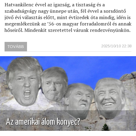
Hatvankilenc évvel az igazság, a tisztaság és a
szabadságvágy nagy ünnepe után, fél évvel a sorsdöntő
jövő évi választás előtt, mint évtizedek óta mindig, idén is
megemlékezünk az ’56-os magyar forradalomról és annak
hőseiről. Mindenkit szeretettel várunk rendezvényünkön.
2025/10/10 22:38
TOVÁBB
(OKTÓBER
HUSZONHARMADIKÁN)
Az amerikai álom konyec?