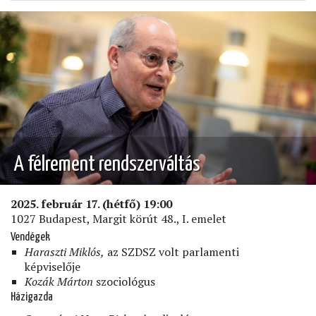
AMERIKAI
ÁLOM
KONYEC?)
A félrement rendszerváltás
2025. február 17. (hétfő) 19:00
1027 Budapest, Margit körút 48., I. emelet
Vendégek
Haraszti Miklós,
az SZDSZ volt parlamenti
képviselője
Kozák Márton
szociológus
Házigazda