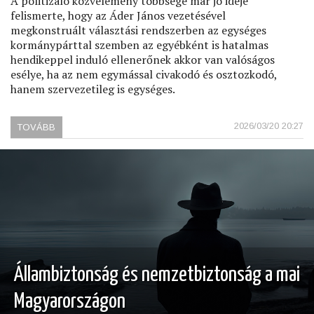
A politizáló közvélemény többsége már jó ideje
felismerte, hogy az Áder János vezetésével
megkonstruált választási rendszerben az egységes
kormánypárttal szemben az egyébként is hatalmas
hendikeppel induló ellenerőnek akkor van valóságos
esélye, ha az nem egymással civakodó és osztozkodó,
hanem szervezetileg is egységes.
2026/03/20 20:27
TOVÁBB
(NE
FÉLJETEK
(A
TISZÁRA
SZAVAZNI)!)
Állambiztonság és nemzetbiztonság a mai
Magyarországon