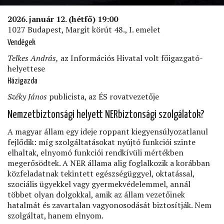
2026. január 12. (hétfő) 19:00
1027 Budapest, Margit körút 48., I. emelet
Vendégek
Telkes András,
az Információs Hivatal volt főigazgató-
helyettese
Házigazda
Széky János
publicista, az ÉS rovatvezetője
Nemzetbiztonsági helyett NERbiztonsági szolgálatok?
A magyar állam egy ideje roppant kiegyensúlyozatlanul
fejlődik: míg szolgáltatásokat nyújtó funkciói szinte
elhaltak, elnyomó funkciói rendkívüli mértékben
megerősödtek. A NER állama alig foglalkozik a korábban
közfeladatnak tekintett egészségüggyel, oktatással,
szociális ügyekkel vagy gyermekvédelemmel, annál
többet olyan dolgokkal, amik az állam vezetőinek
hatalmát és zavartalan vagyonosodását biztosítják. Nem
szolgáltat, hanem elnyom.