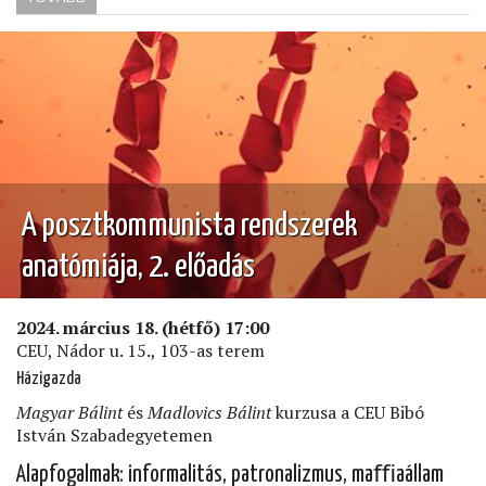
23-
ÁN)
A posztkommunista rendszerek
anatómiája, 2. előadás
2024. március 18. (hétfő) 17:00
CEU, Nádor u. 15., 103-as terem
Házigazda
Magyar Bálint
és
Madlovics Bálint
kurzusa a CEU Bibó
István Szabadegyetemen
Alapfogalmak: informalitás, patronalizmus, maﬃaállam