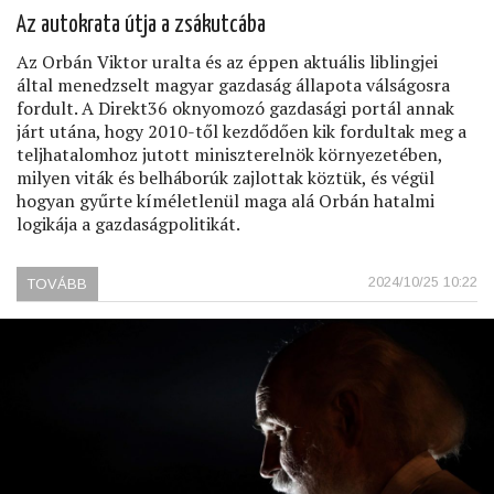
Az autokrata útja a zsákutcába
Az Orbán Viktor uralta és az éppen aktuális liblingjei
által menedzselt magyar gazdaság állapota válságosra
fordult. A Direkt36 oknyomozó gazdasági portál annak
járt utána, hogy 2010-től kezdődően kik fordultak meg a
teljhatalomhoz jutott miniszterelnök környezetében,
milyen viták és belháborúk zajlottak köztük, és végül
hogyan gyűrte kíméletlenül maga alá Orbán hatalmi
logikája a gazdaságpolitikát.
2024/10/25 10:22
TOVÁBB
(KI
CSINÁLJA
ITT
A
GAZDASÁGPOLITIKÁT?)