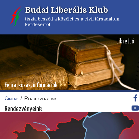
Ugrás
Budai Liberális Klub
a
tartalomra
tiszta beszéd a közélet és a civil társadalom
kérdéseiről
Librettó
Feliratkozás, információk
Címlap
/
Rendezvényeink
Morzsa
Rendezvényeink