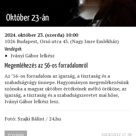
Október 23-án
2024. október 23. (szerda) 10:00
1026 Budapest, Orsó utca 43. (Nagy Imre Emlékház)
Vendégek
Iványi Gábor lelkész
Megemlékezés az 56-os forradalomról
Az ’56-os forradalom az igazság, a tisztaság és a
szabadságvágy ünnepe. Hagyományos megemlékezésünk
szónoka a magyar október értékeinek méltó örököse, az
igazság, a tisztaság és a szabadságszeretet mai hőse,
Iványi Gábor lelkész lesz.
Fotó: Szajki Bálint / 24.hu
2024/10/12 17:39
TOVÁBB
(OKTÓBER