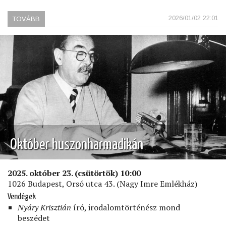
2026/01/02 22:01
TOVÁBB
(ÁLLAMBIZTONSÁG
ÉS
NEMZETBIZTONSÁG
A
MAI
MAGYARORSZÁGON)
Október huszonharmadikán
2025. október 23. (csütörtök) 10:00
1026 Budapest, Orsó utca 43. (Nagy Imre Emlékház)
Vendégek
Nyáry Krisztián
író, irodalomtörténész mond
beszédet