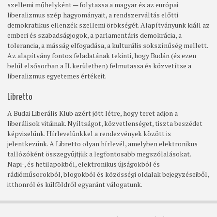
szellemi műhelyként — folytassa a magyar és az európai
liberalizmus szép hagyományait, a rendszerváltás előtti
demokratikus ellenzék szellemi örökségét. Alapítványunk kiáll az
emberi és szabadságjogok, a parlamentáris demokrácia, a
tolerancia, a másság elfogadása, a kulturális sokszínűség mellett.
Az alapítvány fontos feladatának tekinti, hogy Budán (és ezen
belül elsősorban a II. kerületben) felmutassa és közvetítse a
liberalizmus egyetemes értékeit.
Libretto
A Budai Liberális Klub azért jött létre, hogy teret adjon a
liberálisok vitáinak. Nyíltságot, közvetlenséget, tiszta beszédet
képviselünk. Hírlevelünkkel a rendezvények között is
jelentkezünk. A Libretto olyan hírlevél, amelyben elektronikus
tallózóként összegyűjtjük a legfontosabb megszólalásokat.
Napi-, és hetilapokból, elektronikus újságokból és
rádióműsorokból, blogokból és közösségi oldalak bejegyzéseiből,
itthonról és külföldről egyaránt válogatunk.