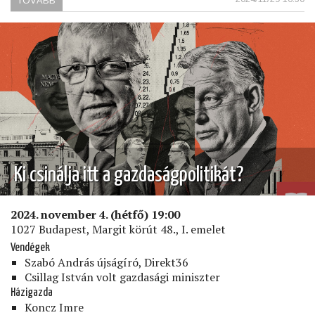
TOVÁBB
(A
MAGYAR
PÉTER-
JELENSÉG)
Ki csinálja itt a gazdaságpolitikát?
2024. november 4. (hétfő) 19:00
1027 Budapest, Margit körút 48., I. emelet
Vendégek
Szabó András újságíró, Direkt36
Csillag István volt gazdasági miniszter
Házigazda
Koncz Imre