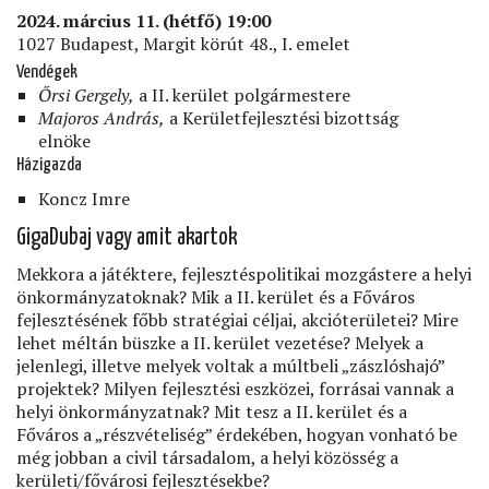
2024. március 11. (hétfő) 19:00
1027 Budapest, Margit körút 48., I. emelet
Vendégek
Őrsi Gergely,
a II. kerület polgármestere
Majoros András,
a Kerületfejlesztési bizottság
elnöke
Házigazda
Koncz Imre
GigaDubaj vagy amit akartok
Mekkora a játéktere, fejlesztéspolitikai mozgástere a helyi
önkormányzatoknak? Mik a II. kerület és a Főváros
fejlesztésének főbb stratégiai céljai, akcióterületei? Mire
lehet méltán büszke a II. kerület vezetése? Melyek a
jelenlegi, illetve melyek voltak a múltbeli „zászlóshajó”
projektek? Milyen fejlesztési eszközei, forrásai vannak a
helyi önkormányzatnak? Mit tesz a II. kerület és a
Főváros a „részvételiség” érdekében, hogyan vonható be
még jobban a civil társadalom, a helyi közösség a
kerületi/fővárosi fejlesztésekbe?