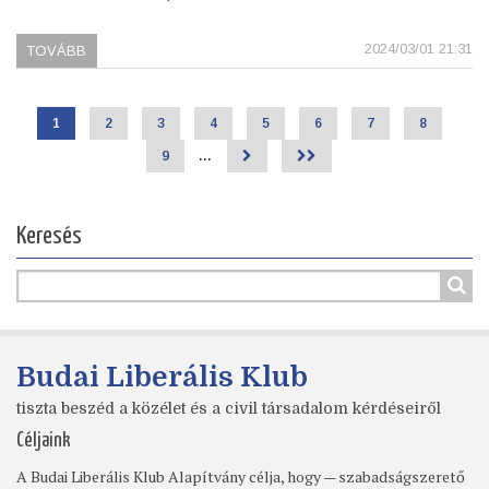
2024/03/01 21:31
TOVÁBB
(MILYEN
LEGYEN
A
VÁROSUNK?)
Jelenlegi
1
Page
2
Page
3
Page
4
Page
5
Page
6
Page
7
Page
8
Oldalszámozás
oldal
Page
9
…
>
>>
Keresés
Budai Liberális Klub
tiszta beszéd a közélet és a civil társadalom kérdéseiről
Céljaink
A Budai Liberális Klub Alapítvány célja, hogy — szabadságszerető