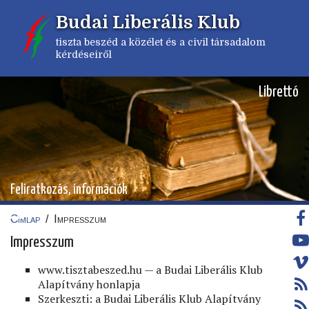
Ugrás
Budai Liberális Klub
a
tartalomra
tiszta beszéd a közélet és a civil társadalom
kérdéseiről
Librettó
Feliratkozás, információk
Címlap
/
Impresszum
Morzsa
Impresszum
www.tisztabeszed.hu — a Budai Liberális Klub
Alapítvány honlapja
Szerkeszti: a Budai Liberális Klub Alapítvány