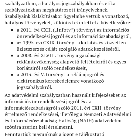
szabályzatban, a hatályos jogszabályokban és etikai
szabályzatokban meghatározott irányelveknek.
Szabályaink kialakításakor ﬁgyelmbe vettük a vonatkozó,
hatályos törvényeket, különös tekintettel a következőkre:
a 2011. évi CXII. („Infotv.”) törvényt az információs
önrendelkezési jogról és az információszabadságról,
az 1995. évi CXIX. törvényt a kutatás és közvetlen
üzletszerzés célját szolgáló adatok kezeléséről,
a 2008. évi XLVIII. törvény a gazdasági
reklámtevékenység alapvető feltételeiről és egyes
korlátairól szóló rendelkezéseit,
a 2013. évi V. törvényt a reklámjogról és
elektronikus kereskedelemre vonatkozó
jogszabályokról.
Az adatvédelmi szabályzatban használt kifejezéseket az
információs önrendelkezési jogról és az
információszabadságról szóló 2011. évi CXII. törvény
értelmező rendelkezései, illetőleg a Nemzeti Adatvédelmi
és Információszabadság Hatóság (NAIH) adatvédelmi
szótára szerint kell értelmezni.
Fenntartjuk magunknak a jogot e tájékoztató