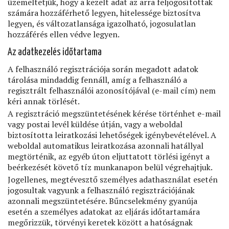
üzemeltetjük, hogy a kezelt adat az arra feljogosítottak
számára hozzáférhető legyen, hitelessége biztosítva
legyen, és változatlansága igazolható, jogosulatlan
hozzáférés ellen védve legyen.
Az adatkezelés időtartama
A felhasználó regisztrációja során megadott adatok
tárolása mindaddig fennáll, amíg a felhasználó a
regisztrált felhasználói azonosítójával (e-mail cím) nem
kéri annak törlését.
A regisztráció megszüntetésének kérése történhet e-mail
vagy postai levél küldése útján, vagy a weboldal
biztosította leiratkozási lehetőségek igénybevételével. A
weboldal automatikus leiratkozása azonnali hatállyal
megtörténik, az egyéb úton eljuttatott törlési igényt a
beérkezését követő tíz munkanapon belül végrehajtjuk.
Jogellenes, megtévesztő személyes adathasználat esetén
jogosultak vagyunk a felhasználó regisztrációjának
azonnali megszüntetésére. Bűncselekmény gyanúja
esetén a személyes adatokat az eljárás időtartamára
megőrizzük, törvényi keretek között a hatóságnak