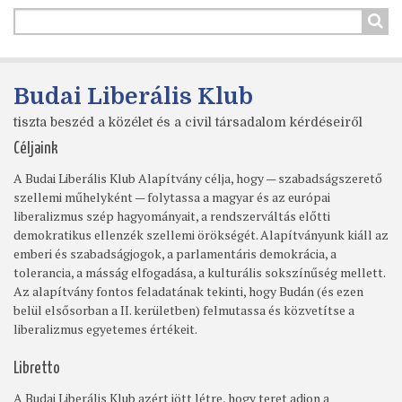
Budai Liberális Klub
tiszta beszéd a közélet és a civil társadalom kérdéseiről
Céljaink
A Budai Liberális Klub Alapítvány célja, hogy — szabadságszerető
szellemi műhelyként — folytassa a magyar és az európai
liberalizmus szép hagyományait, a rendszerváltás előtti
demokratikus ellenzék szellemi örökségét. Alapítványunk kiáll az
emberi és szabadságjogok, a parlamentáris demokrácia, a
tolerancia, a másság elfogadása, a kulturális sokszínűség mellett.
Az alapítvány fontos feladatának tekinti, hogy Budán (és ezen
belül elsősorban a II. kerületben) felmutassa és közvetítse a
liberalizmus egyetemes értékeit.
Libretto
A Budai Liberális Klub azért jött létre, hogy teret adjon a