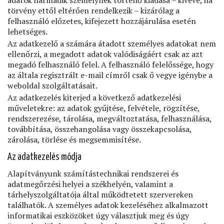
adatok harmadik személynek történő kiadása – kivéve, ha
törvény ettől eltérően rendelkezik – kizárólag a
felhasználó előzetes, kifejezett hozzájárulása esetén
lehetséges.
Az adatkezelő a számára átadott személyes adatokat nem
ellenőrzi, a megadott adatok valódiságáért csak az azt
megadó felhasználó felel. A felhasználó felelőssége, hogy
az általa regisztrált e-mail címről csak ő vegye igénybe a
weboldal szolgáltatásait.
Az adatkezelés kiterjed a következő adatkezelési
műveletekre: az adatok gyűjtése, felvétele, rögzítése,
rendszerezése, tárolása, megváltoztatása, felhasználása,
továbbítása, összehangolása vagy összekapcsolása,
zárolása, törlése és megsemmisítése.
Az adatkezelés módja
Alapítványunk számítástechnikai rendszerei és
adatmegőrzési helyei a székhelyén, valamint a
tárhelyszolgáltatója által működtetett szervereken
találhatók. A személyes adatok kezeléséhez alkalmazott
informatikai eszközöket úgy választjuk meg és úgy