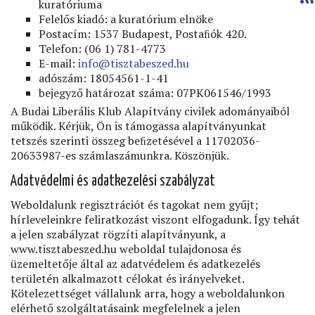
kuratóriuma
Felelős kiadó: a kuratórium elnöke
Postacím: 1537 Budapest, Postaﬁók 420.
Telefon: (06 1) 781-4773
E-mail:
info@tisztabeszed.hu
adószám: 18054561-1-41
bejegyző határozat száma: 07PK061546/1993
A Budai Liberális Klub Alapítvány civilek adományaiból
működik. Kérjük, Ön is támogassa alapítványunkat
tetszés szerinti összeg beﬁzetésével a 11702036-
20633987-es számlaszámunkra. Köszönjük.
Adatvédelmi és adatkezelési szabályzat
Weboldalunk regisztrációt és tagokat nem gyűjt;
hírleveleinkre feliratkozást viszont elfogadunk. Így tehát
a jelen szabályzat rögzíti alapítványunk, a
www.tisztabeszed.hu weboldal tulajdonosa és
üzemeltetője által az adatvédelem és adatkezelés
területén alkalmazott célokat és irányelveket.
Kötelezettséget vállalunk arra, hogy a weboldalunkon
elérhető szolgáltatásaink megfelelnek a jelen