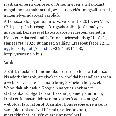
írásban értesíti döntéséről. Amennyiben a tiltakozást
megalapozottnak tartjuk, az adatkezelést megszüntetjük,
a személyes adatokat zároljuk.
A felhasználó jogait az Infotv., valamint a 2013. évi V. tv.
(Ptk.) alapján bíróság előtt gyakorolhatja. Személyes
adatainak kezelésével kapcsolatos kérdésben kérheti a
Nemzeti Adatvédelmi és Információszabadság Hatóság
segítségét (1024 Budapest, Szilágyi Erzsébet fasor 22/C.,
ugyfelszolgalat@naih.hu
, +36-1-3911400,
http://www.naih.hu).
Sütik
A sütik (cookie) alfanumerikus karaktereket tartalmazó
kis adathalmazok, amelyeket a weboldal használata során
a webszerver a felhasználó böngészőjében helyez el.
Weboldalunk csak a Google Analytics közismert
statisztikai szolgáltatását használja, amelyik anonim,
konkrét felhasználóhoz nem köthető adatokat gyűjt a
weboldal látogatóiról. A sütiket böngészője erre a célra
szolgáló funkciójával bármikor ellenőrizheti,
megtekintheti és igénye szerint törölheti.