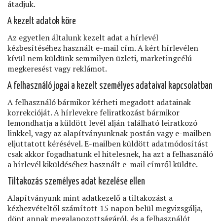
átadjuk.
A kezelt adatok köre
Az egyetlen általunk kezelt adat a hírlevél
kézbesítéséhez használt e-mail cím. A kért hírlevélen
kívül nem küldünk semmilyen üzleti, marketingcélú
megkeresést vagy reklámot.
A felhasználó jogai a kezelt személyes adataival kapcsolatban
A felhasználó bármikor kérheti megadott adatainak
korrekcióját. A hírlevekre feliratkozást bármikor
lemondhatja a küldött levél alján található leiratkozó
linkkel, vagy az alapítványunknak postán vagy e-mailben
eljuttatott kérésével. E-mailben küldött adatmódosítást
csak akkor fogadhatunk el hitelesnek, ha azt a felhasználó
a hírlevél kiküldéséhez használt e-mail címről küldte.
Tiltakozás személyes adat kezelése ellen
Alapítványunk mint adatkezelő a tiltakozást a
kézhezvételtől számított 15 napon belül megvizsgálja,
dönt annak megalapozottságáról, és a felhasználót