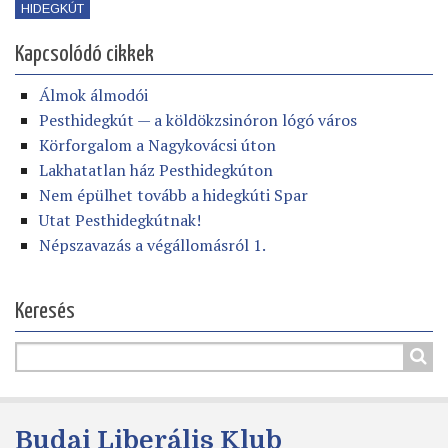
HIDEGKÚT
Kapcsolódó cikkek
Álmok álmodói
Pesthidegkút — a köldökzsinóron lógó város
Körforgalom a Nagykovácsi úton
Lakhatatlan ház Pesthidegkúton
Nem épülhet tovább a hidegkúti Spar
Utat Pesthidegkútnak!
Népszavazás a végállomásról 1.
Keresés
Budai Liberális Klub