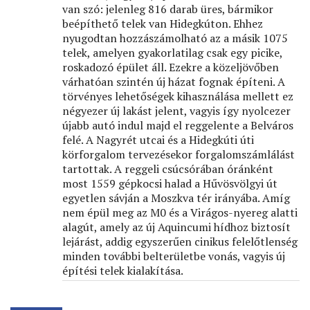
van szó: jelenleg 816 darab üres, bármikor
beépíthető telek van Hidegkúton. Ehhez
nyugodtan hozzászámolható az a másik 1075
telek, amelyen gyakorlatilag csak egy picike,
roskadozó épület áll. Ezekre a közeljövőben
várhatóan szintén új házat fognak építeni. A
törvényes lehetőségek kihasználása mellett ez
négyezer új lakást jelent, vagyis így nyolcezer
újabb autó indul majd el reggelente a Belváros
felé. A Nagyrét utcai és a Hidegkúti úti
körforgalom tervezésekor forgalomszámlálást
tartottak. A reggeli csúcsórában óránként
most 1559 gépkocsi halad a Hűvösvölgyi út
egyetlen sávján a Moszkva tér irányába. Amíg
nem épül meg az M0 és a Virágos-nyereg alatti
alagút, amely az új Aquincumi hídhoz biztosít
lejárást, addig egyszerűen cinikus felelőtlenség
minden további belterületbe vonás, vagyis új
építési telek kialakítása.