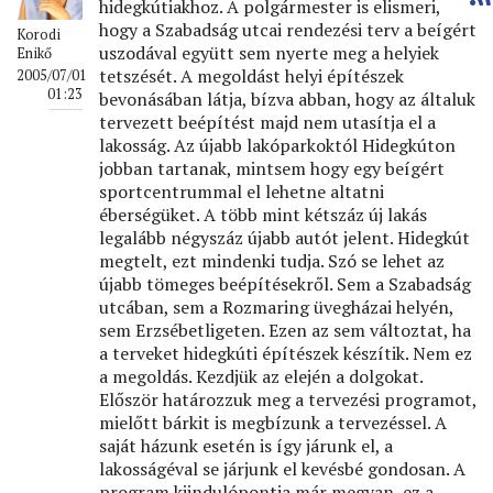
hidegkútiakhoz. A polgármester is elismeri,
hogy a Szabadság utcai rendezési terv a beígért
Korodi
uszodával együtt sem nyerte meg a helyiek
Enikő
tetszését. A megoldást helyi építészek
2005/07/01
01:23
bevonásában látja, bízva abban, hogy az általuk
tervezett beépítést majd nem utasítja el a
lakosság. Az újabb lakóparkoktól Hidegkúton
jobban tartanak, mintsem hogy egy beígért
sportcentrummal el lehetne altatni
éberségüket. A több mint kétszáz új lakás
legalább négyszáz újabb autót jelent. Hidegkút
megtelt, ezt mindenki tudja. Szó se lehet az
újabb tömeges beépítésekről. Sem a Szabadság
utcában, sem a Rozmaring üvegházai helyén,
sem Erzsébetligeten. Ezen az sem változtat, ha
a terveket hidegkúti építészek készítik. Nem ez
a megoldás. Kezdjük az elején a dolgokat.
Először határozzuk meg a tervezési programot,
mielőtt bárkit is megbízunk a tervezéssel. A
saját házunk esetén is így járunk el, a
lakosságéval se járjunk el kevésbé gondosan. A
program kiindulópontja már megvan, ez a