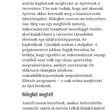
azután kaphatnak megbízást az építészek a
tervezésre. S ha már tudjuk, hogy mit akarunk
építeni, akkor keressük meg a ﬁnanszírozási
lehetőségeket. Hidegkút szerencsés helyzetben
van. Még van egy megfelelő méretű,
önkormányzati tulajdonú összefüggő terület,
ahol kialakítható a városrész társadalmi
életének egy újfajta középpontja. Ne
kapkodjunk. Csináljuk sorban a dolgokat. A
polgármestert jobban fogják becsülni, ha
belátja, hogy egyelőre az önkormányzat anyagi
erejéből nem telik egy olyan sporttelep
megvalósítására, amilyet szeretnénk. De
előkészíti Hidegkút jövőbeni
szabadidőközpontjának megvalósítását.
Először programot — s csak utána megbízást
az építészeknek.
Hidegkút megtelt
Amiről sosem beszélnek, amikor belterületbe
vonásról, vagyis új építési telkek kialakításáról