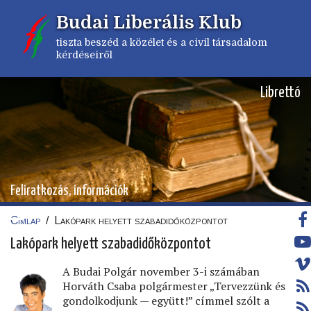
Ugrás
Budai Liberális Klub
a
tartalomra
tiszta beszéd a közélet és a civil társadalom
kérdéseiről
Librettó
Feliratkozás, információk
Címlap
/
Lakópark helyett szabadidőközpontot
Morzsa
Lakópark helyett szabadidőközpontot
A Budai Polgár november 3-i számában
Horváth Csaba polgármester „Tervezzünk és
gondolkodjunk — együtt!” címmel szólt a