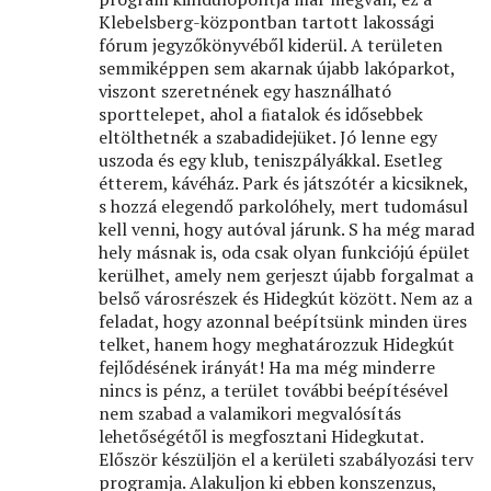
Klebelsberg-központban tartott lakossági
fórum jegyzőkönyvéből kiderül. A területen
semmiképpen sem akarnak újabb lakóparkot,
viszont szeretnének egy használható
sporttelepet, ahol a ﬁatalok és idősebbek
eltölthetnék a szabadidejüket. Jó lenne egy
uszoda és egy klub, teniszpályákkal. Esetleg
étterem, kávéház. Park és játszótér a kicsiknek,
s hozzá elegendő parkolóhely, mert tudomásul
kell venni, hogy autóval járunk. S ha még marad
hely másnak is, oda csak olyan funkciójú épület
kerülhet, amely nem gerjeszt újabb forgalmat a
belső városrészek és Hidegkút között. Nem az a
feladat, hogy azonnal beépítsünk minden üres
telket, hanem hogy meghatározzuk Hidegkút
fejlődésének irányát! Ha ma még minderre
nincs is pénz, a terület további beépítésével
nem szabad a valamikori megvalósítás
lehetőségétől is megfosztani Hidegkutat.
Először készüljön el a kerületi szabályozási terv
programja. Alakuljon ki ebben konszenzus,