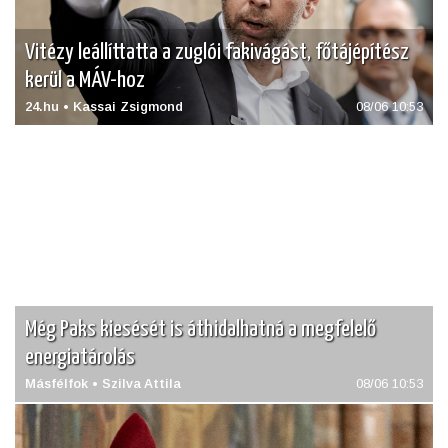
Vitézy leállíttatta a zuglói fakivágást, főtájépítész
kerül a MÁV-hoz
24.hu • Kassai Zsigmond
08/06 10:53
Még Paks kiesését is áthidalhatná a megfelelő
energiatárolás
Másfélfok • Szilva Attila
08/06 10:53