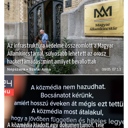
Az infrastruktúra védelme összeomlott a Magyar
Államkincstárnál, súlyosabb lehetett az orosz
hackertámadás, mint amilyet bevallottak
Népszava • Szalai Anna
08/05 07:13
A közmédia kiadott egy dokumentumot, tele