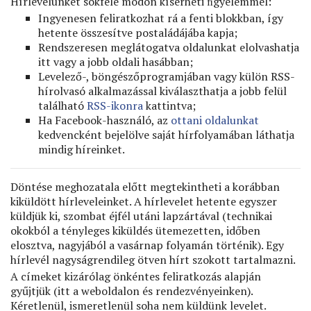
Hírlevelünket sokféle módon kísérheti ﬁgyelemmel:
Ingyenesen feliratkozhat rá a fenti blokkban, így
hetente összesítve postaládájába kapja;
Rendszeresen meglátogatva oldalunkat elolvashatja
itt vagy a jobb oldali hasábban;
Levelező-, böngészőprogramjában vagy külön RSS-
hírolvasó alkalmazással kiválaszthatja a jobb felül
található
RSS-ikonra
kattintva;
Ha Facebook-használó, az
ottani oldalunkat
kedvencként bejelölve saját hírfolyamában láthatja
mindig híreinket.
Döntése meghozatala előtt megtekintheti a korábban
kiküldött hírleveleinket. A hírlevelet hetente egyszer
küldjük ki, szombat éjfél utáni lapzártával (technikai
okokból a tényleges kiküldés ütemezetten, időben
elosztva, nagyjából a vasárnap folyamán történik). Egy
hírlevél nagyságrendileg ötven hírt szokott tartalmazni.
A címeket kizárólag önkéntes feliratkozás alapján
gyűjtjük (itt a weboldalon és rendezvényeinken).
Kéretlenül, ismeretlenül soha nem küldünk levelet.