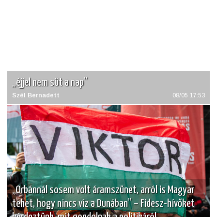
„éjjel nem süt a nap”
Szél Bernadett
08/05 17:53
„Orbánnál sosem volt áramszünet, arról is Magyar
tehet, hogy nincs víz a Dunában” – Fidesz-hívőket