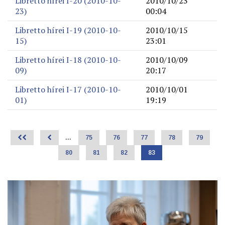
Libretto hírei I-20 (2010-10-
2010/10/23
23)
00:04
Libretto hírei I-19 (2010-10-
2010/10/15
15)
23:01
Libretto hírei I-18 (2010-10-
2010/10/09
09)
20:17
Libretto hírei I-17 (2010-10-
2010/10/01
01)
19:19
<<
<
…
Page
75
Page
76
Page
77
Page
78
Page
79
Oldalszámozás
Page
80
Page
81
Page
82
Jelenlegi
83
oldal
Adatvédelmi szabályzat