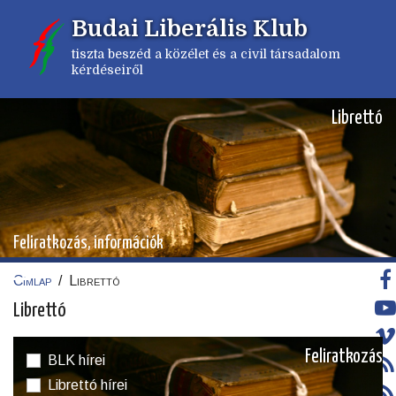
Ugrás
Budai Liberális Klub
a
tartalomra
tiszta beszéd a közélet és a civil társadalom
kérdéseiről
Librettó
Feliratkozás, információk
Címlap
/
Librettó
Morzsa
Librettó
Feliratkozás
BLK hírei
Librettó hírei