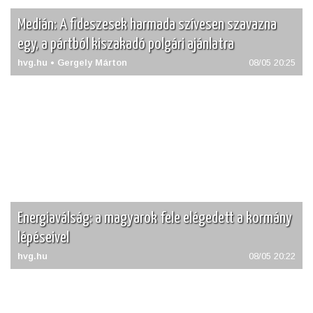
Medián: A fideszesek harmada szívesen szavazna
egy, a pártból kiszakadó polgári ajánlatra
hvg.hu • Gergely Márton
08/05 20:25
Energiaválság: a magyarok fele elégedett a kormány
lépéseivel
hvg.hu
08/05 20:22