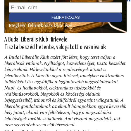
Meglevő feliratkozás kezelése
A Budai Liberális Klub Hírlevele
Tiszta beszéd hetente, válogatott olvasnivalók
A Budai Liberális Klub azért jött létre, hogy teret adjon a
liberálisok vitáinak. Nyíltságot, közvetlenséget, tiszta beszédet
képviselünk. Hírlevelünkkel a rendezvények között is
jelentkezünk. A Libretto olyan hírlevél, amelyben elektronikus
tallózóként összegyűjtjük a legfontosabb megszólalásokat.
Napi- és hetilapokból, elektronikus újságokból és
rádióműsorokból, blogokból és közösségi oldalak
bejegyzéseiből, itthonról és külföldről egyaránt válogatunk. A
liberális gondolatoknak az elmúlt hónapokban egyre kevesebb
hely jutott, okunk van feltételezni, hogy a megszólalási
lehetőségek tovább szűkülnek. Ami viszont megszületik, azt
nem szeretnénk szem elől téveszteni.