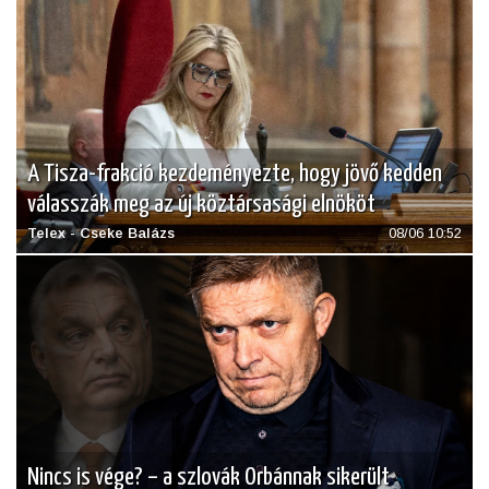
A Tisza-frakció kezdeményezte, hogy jövő kedden
válasszák meg az új köztársasági elnököt
Telex - Cseke Balázs
08/06 10:52
Nincs is vége? – a szlovák Orbánnak sikerült