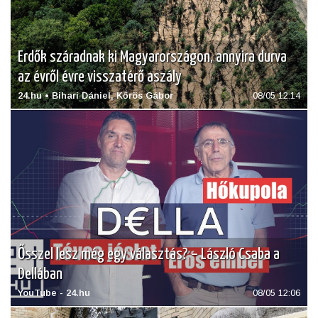
Erdők száradnak ki Magyarországon, annyira durva
az évről évre visszatérő aszály
24.hu • Bihari Dániel, Kőrös Gábor
08/05 12:14
Ősszel lesz még egy választás? – László Csaba a
Dellában
YouTube - 24.hu
08/05 12:06