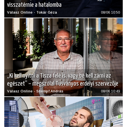
visszatérnie a hatalomba
Válasz Online - Tokár Géza
08/06 10:50
„Ki kell nyitni a Tisza felé is, vagy be kell zárni az
egészet” – megszólal Tusványos erdélyi szervezője
Válasz Online - Stumpf András
08/06 10:49