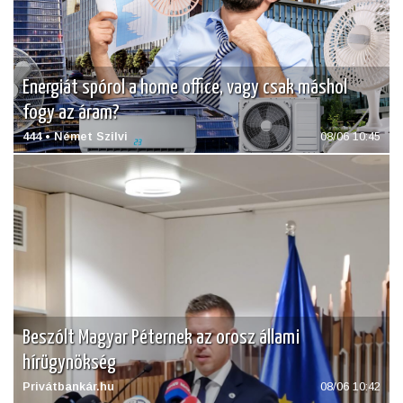
Energiát spórol a home office, vagy csak máshol
fogy az áram?
444 • Német Szilvi
08/06 10:45
Beszólt Magyar Péternek az orosz állami
hírügynökség
Privátbankár.hu
08/06 10:42