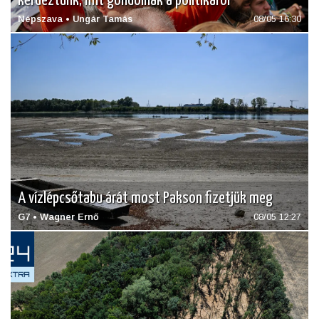
kérdeztünk, mit gondolnak a politikáról
Népszava • Ungár Tamás
08/05 16:30
A vízlépcsőtabu árát most Pakson fizetjük meg
G7 • Wagner Ernő
08/05 12:27