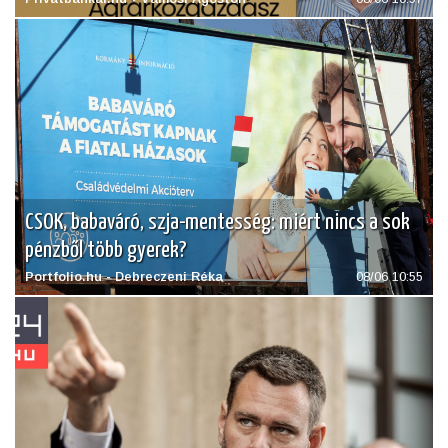
CSOK, babaváró, szja-mentesség: miért nincs a sok
pénzből több gyerek?
Portfolio.hu - Debreczeni Réka
08/06 10:55