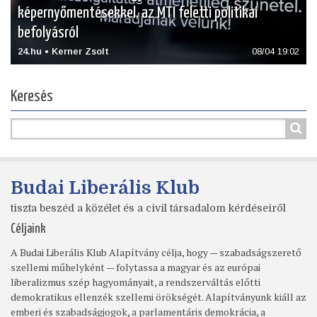
képernyőmentésekkel, az MTI feletti politikai
befolyásról
24.hu • Kerner Zsolt
08/04 19:02
Keresés
Budai Liberális Klub
tiszta beszéd a közélet és a civil társadalom kérdéseiről
Céljaink
A Budai Liberális Klub Alapítvány célja, hogy — szabadságszerető
szellemi műhelyként — folytassa a magyar és az európai
liberalizmus szép hagyományait, a rendszerváltás előtti
demokratikus ellenzék szellemi örökségét. Alapítványunk kiáll az
emberi és szabadságjogok, a parlamentáris demokrácia, a