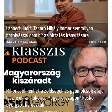
Lannert Judit: Takaró Mihály immár semmilyen
befolyással nem bír az oktatás irányítására
444 • Herczeg Márk
08/06 11:00
Mikor csökkenhet a zöldségek és gyümölcsök áfája,
lesz-e ukrán kukorica Magyarországon? Raskó
Györgyöt kérdeztük
Privátbankár.hu • Vámosi Ágoston
08/06 10:57