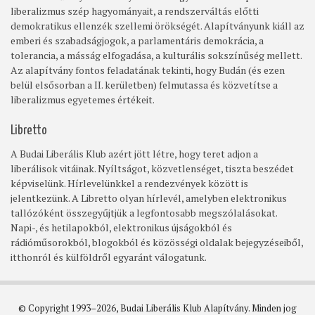
liberalizmus szép hagyományait, a rendszerváltás előtti
demokratikus ellenzék szellemi örökségét. Alapítványunk kiáll az
emberi és szabadságjogok, a parlamentáris demokrácia, a
tolerancia, a másság elfogadása, a kulturális sokszínűség mellett.
Az alapítvány fontos feladatának tekinti, hogy Budán (és ezen
belül elsősorban a II. kerületben) felmutassa és közvetítse a
liberalizmus egyetemes értékeit.
Libretto
A Budai Liberális Klub azért jött létre, hogy teret adjon a
liberálisok vitáinak. Nyíltságot, közvetlenséget, tiszta beszédet
képviselünk. Hírlevelünkkel a rendezvények között is
jelentkezünk. A Libretto olyan hírlevél, amelyben elektronikus
tallózóként összegyűjtjük a legfontosabb megszólalásokat.
Napi-, és hetilapokból, elektronikus újságokból és
rádióműsorokból, blogokból és közösségi oldalak bejegyzéseiből,
itthonról és külföldről egyaránt válogatunk.
© Copyright 1993–2026, Budai Liberális Klub Alapítvány. Minden jog