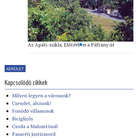
Az Apáti-szikla. Előtérben a Páfrány út
KERÜLET
Kapcsolódó cikkek
Milyen legyen a városunk?
Csendet, alszunk!
Fonódó villamosok
Biciglizős
Csoda a Malomtónál
Pasaréti justizmord