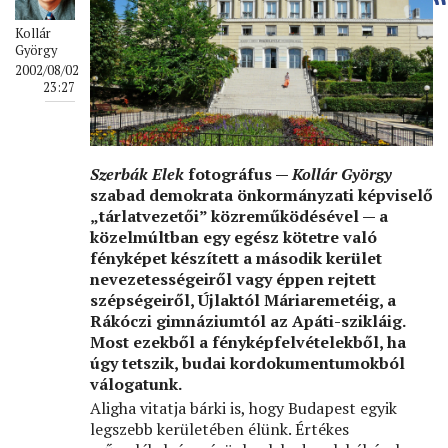
Kollár
György
2002/08/02
23:27
Szerbák Elek
fotográfus —
Kollár György
szabad demokrata önkormányzati képviselő
„tárlatvezetői” közreműködésével — a
közelmúltban egy egész kötetre való
fényképet készített a második kerület
nevezetességeiről vagy éppen rejtett
szépségeiről, Újlaktól Máriaremetéig, a
Rákóczi gimnáziumtól az Apáti-szikláig.
Most ezekből a fényképfelvételekből, ha
úgy tetszik, budai kordokumentumokból
válogatunk.
Aligha vitatja bárki is, hogy Budapest egyik
legszebb kerületében élünk. Értékes