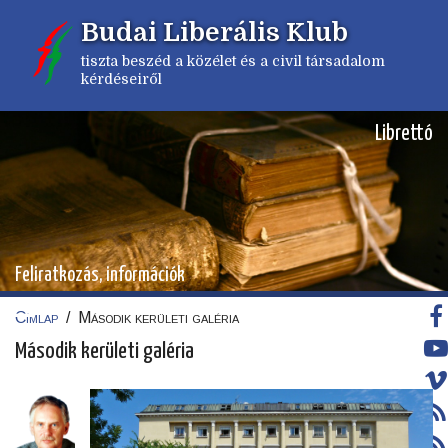
Ugrás
Budai Liberális Klub
a
tartalomra
tiszta beszéd a közélet és a civil társadalom
kérdéseiről
Librettó
Feliratkozás, információk
Címlap
/
Második kerületi galéria
Morzsa
Második kerületi galéria