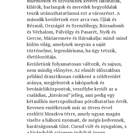
műemlékek és szívünknek kedves lakóházak,
kilátók, barlangok és meredek hegyoldalak
teszik utánozhatatlanná ezt a városrészt. A
második kerületnek ezer arca van. Újlak és
Rézmál, Országút és Szemlőhegy, Rózsadomb
és Vérhalom, Pálvölgy és Pasarét, Nyék és
Gercse, Máriaremete és Hársakalja: mind-mind
külön világ, amelynek megvan a saját
történelme, legendáriuma, ha úgy tetszik,
életﬁlozóﬁája.
Kerületünk folyamatosan változik, és sajnos,
nem mindig előnyére. Az elmúlt időszakban
például drasztikusan csökkent a zöldterület
aránya, megjelentek a lakóparkok és
bevásárlóközpontok, veszélybe került az a
családias, „kisvárosi” jelleg, ami pedig egy
kétmilliós metropoliszban pótolhatatlan érték.
Kevesen emlékeznek már az ötven évvel
ezelőtti Moszkva térre, amely ugyan magán
viselte a háború nyomait, de mégis kedvesnek,
barátságosnak tűnt. Csend volt és nyugalom, s
a kirándulók szívesen indultak innen