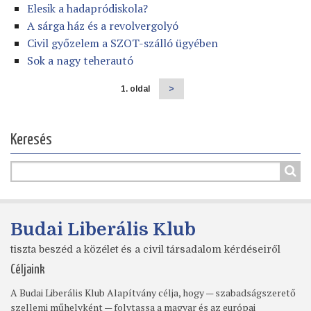
Elesik a hadapródiskola?
A sárga ház és a revolvergolyó
Civil győzelem a SZOT-szálló ügyében
Sok a nagy teherautó
1. oldal
Következő
>
Oldalszámozás
oldal
Keresés
Budai Liberális Klub
tiszta beszéd a közélet és a civil társadalom kérdéseiről
Céljaink
A Budai Liberális Klub Alapítvány célja, hogy — szabadságszerető
szellemi műhelyként — folytassa a magyar és az európai