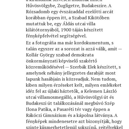
Hűvösvölgybe, Zugligetre, Budakeszire. A
Rózsadomb egy évszázaddal ezelőtti arcát
korábban éppen itt, a Szabad Kikötőben
mutattuk be, egy Áldás utcai villa
kilátótornyából, 1900 táján készített
fényképfelvétel segítségével.
Ez a fotográﬁa ma már kordokumentum, s
talán egyszer az a sorozat is azzá válik, amit —
Kollár György szabad demokrata
önkormányzati képviselő szakértő
közreműködésével — Szerbák Elek készített, s
amelynek néhány jellegzetes darabját most
lapunk hasábjain is közreadjuk. Nem tudom,
kiben milyen érzéseket kelt, milyen emlékeket
idéz fel az újlaki háztetők, a Kelemen László
utcai villamosmegálló, a Hűvösvölgyi út és
Budakeszi út találkozásánál megbúvó Szép
Ilona Patika, a Pasaréti tér vagy éppen a
Rákóczi Gimnázium és a kápolna látványa. A
fényképek mindenesetre azt bizonyítják, hogy
szinte kiismerhetetlenül sokszínű, rejtélyekkel