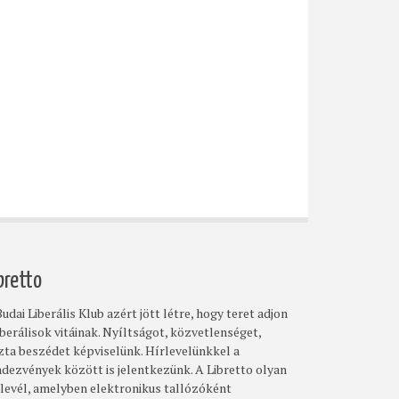
bretto
udai Liberális Klub azért jött létre, hogy teret adjon
iberálisok vitáinak. Nyíltságot, közvetlenséget,
szta beszédet képviselünk. Hírlevelünkkel a
ndezvények között is jelentkezünk. A Libretto olyan
rlevél, amelyben elektronikus tallózóként