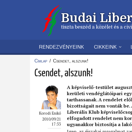
Ugrás
a
Budai Liber
tartalomra
tiszta beszéd a közélet és a ci
RENDEZVÉNYEINK
CIKKEINK
Címlap
/
Csendet, alszunk!
Morzsa
Csendet, alszunk!
A képviselő-testület auguszt
kerületi vendéglátóipari egys
tarthassanak. A rendelet elő
bizottságait nem vonták be.
Liberális Klub képviselőcsop
Korodi Enikő
elfogadott rendelet nem kor
2010/09/21
ugyanakkor biztosítja a lakó
17:33
Igen, az éjszakai nyugalmat zav