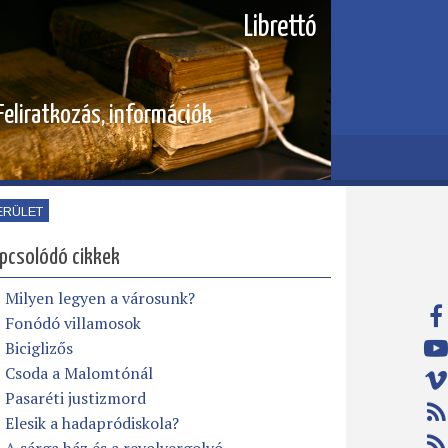
Librettó
Feliratkozás, információk
ERÜLET
pcsolódó cikkek
Milyen legyen a városunk?
Fonódó villamosok
Biciglizős
Csoda a Malomtónál
Pasaréti justizmord
Elesik a hadapródiskola?