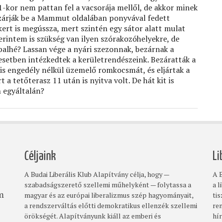
1-kor nem pattan fel a vacsorája mellől, de akkor minek
 zárják be a Mammut oldalában ponyvával fedett
gkert is megússza, mert szintén egy sátor alatt mulat
zerintem is szükség van ilyen szórakozóhelyekre, de
balhé? Lassan vége a nyári szezonnak, bezárnak a
 esetben intézkedtek a kerületrendészeink. Bezáratták a
is engedély nélkül üzemelő romkocsmát, és eljártak a
a tetőterasz 11 után is nyitva volt. De hát kit is
n egyáltalán?
Céljaink
Li
A Budai Liberális Klub Alapítvány célja, hogy —
A B
szabadságszerető szellemi műhelyként — folytassa a
a l
magyar és az európai liberalizmus szép hagyományait,
ti
om
a rendszerváltás előtti demokratikus ellenzék szellemi
re
örökségét. Alapítványunk kiáll az emberi és
hí