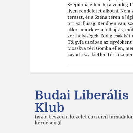
Szépilona ellen, ha a vendég 1
ilyen rendeletet alkotni. Nem
teraszt, és a Széna téren a Jé
ott az ifjúság. Rendben van, s
akkor minek ez a felhajtás, mű
kerthelyiségek. Eddig csak két
Tölgyfa utcában az egyébként 
Moszkva téri Gomba ellen, mert 
zavart ez a kietlen tér közepé
Budai Liberális
Klub
tiszta beszéd a közélet és a civil társadal
kérdéseiről