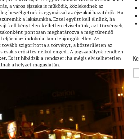
árás, a város éjszaka is működik, közlekednek az
leg beszélgetnek is egymással az éjszakai hazatérők. Ha
eszüremlik a lakásunkba. Ezzel együtt kell élnünk, ha
ajt kell kénytelen-kelletlen elviselnünk, azt törvények,
pszakonként pontosan meghatározva a még tűrendő
ll eljárni az indokolatlanul zajongók ellen. Az
Ol
tovább szigorította a törvényt, a közterületen az
és csakis erősítés nélkül engedi. A jogszabályok rendben
ket. És itt hibádzik a rendszer: ha mégis elviselhetetlen
Ke
llnak a helyzet magaslatán.