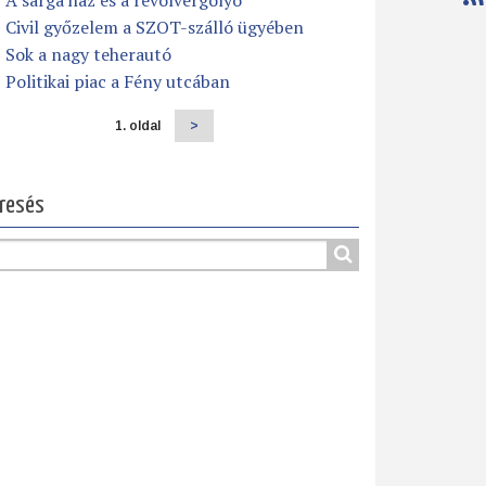
A sárga ház és a revolvergolyó
Civil győzelem a SZOT-szálló ügyében
Sok a nagy teherautó
Politikai piac a Fény utcában
1. oldal
Következő
>
dalszámozás
oldal
resés