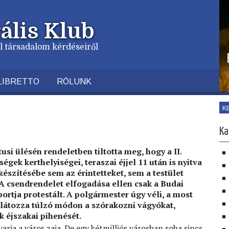
ális Klub
vil társadalom kérdéseiről
LIBRETTO
RÓLUNK
K
Ka
usi ülésén rendeletben tiltotta meg, hogy a II.
égek kerthelyiségei, teraszai éjjel 11 után is nyitva
készítésébe sem az érintetteket, sem a testület
 A csendrendelet elfogadása ellen csak a Budai
ortja protestált. A polgármester úgy véli, a most
látozza túlzó módon a szórakozni vágyókat,
k éjszakai pihenését.
arja a város zaja. De egy kétmilliós városban soha sincs