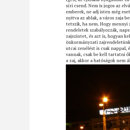
síri csend. Nem is jogos az elv
emberek, ne adj isten még eset
nyitva az ablak, a város zaja b
tetszik, ha nem. Hogy mennyi z
rendeletek szabályozzák, na
zajszintet, és azt is, hogyan ke
önkormányzati zajrendeletünk 
utcai zenélést is csak nappal, 
vannak, csak be kell tartatni ő
a zaj, akkor a hatóságok nem á