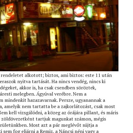
rendeletet alkotott; biztos, ami biztos: este 11 után
eraszok nyitva tartását. Ha nincs vendég, nincs ki
ndégeket, akkor is, ha csak csendben söröztek,
yáresti melegben. Ágyúval verébre. Nem a
em mindenkit hazazavarnak. Persze, ugyanannak a
ia, amelyik nem tartatta be a zajkorlátozást, csak most
Nem kell vizsgálódni, a közeg az órájára pillant, és máris
Bár zöldövezetként tartjuk magunkat számon, mégis
erületünkben. Most azt a pár meglévőt sújtja a
i sem fog eljárni a Remiz, a Náncsi néni vagy a