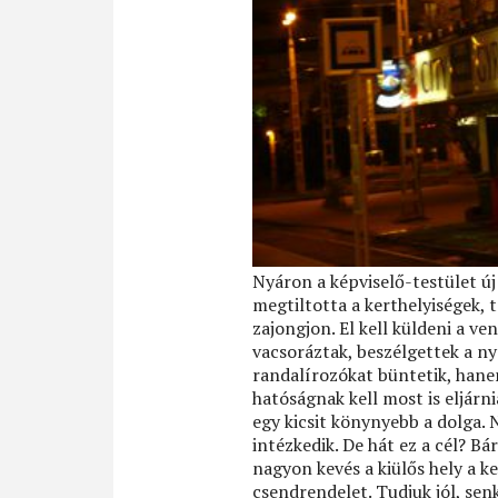
Nyáron a képviselő-testület új 
megtiltotta a kerthelyiségek, t
zajongjon. El kell küldeni a ve
vacsoráztak, beszélgettek a n
randalírozókat büntetik, han
hatóságnak kell most is eljárn
egy kicsit köny­nyebb a dolga. 
intézkedik. De hát ez a cél? 
nagyon kevés a kiülős hely a k
csendrendelet. Tudjuk jól, senk