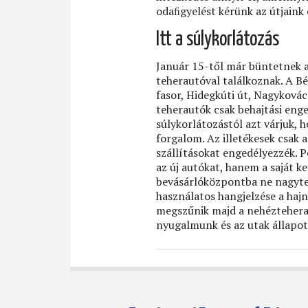
odaﬁgyelést kérünk az útjaink
Itt a súlykorlátozás
Január 15-től már büntetnek a
teherautóval találkoznak. A Béc
fasor, Hidegkúti út, Nagykovács
teherautók csak behajtási eng
súlykorlátozástól azt várjuk
forgalom. Az illetékesek csak
szállításokat engedélyezzék. 
az új autókat, hanem a saját k
bevásárlóközpontba ne nagyte
használatos hangjelzése a hajna
megszűnik majd a nehézteherau
nyugalmunk és az utak állapo