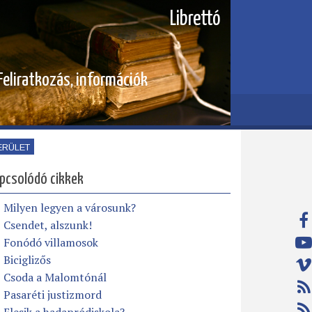
Librettó
Feliratkozás, információk
ERÜLET
pcsolódó cikkek
Milyen legyen a városunk?
Csendet, alszunk!
Fonódó villamosok
Biciglizős
Csoda a Malomtónál
Pasaréti justizmord