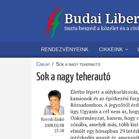
Ugrás
a
Budai Liber
tartalomra
tiszta beszéd a közélet és a ci
RENDEZVÉNYEINK
CIKKEINK
Címlap
/
Sok a nagy teherautó
Morzsa
Sok a nagy teherautó
Életbe lépett a súlykorlátozás
kamionok és az építkezési for
Rózsadombon. A jegyzőtől érde
ügy. Ugyanis a cél nem az, hog
Önkormányzat, hanem, hogy cs
Korodi Enikő
zónába, amelyik más, több kis
2008/02/08
elmúlt egy hónapban 29 intézk
23:58
intézkedés annyit ér, amennyi