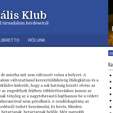
ális Klub
vil társadalom kérdéseiről
LIBRETTO
RÓLUNK
K
Ka
, de mintha mit sem változott volna a helyzet. A
galom változatlanul keresztüldübörög Hidegkúton és a
klődve kiderült, hogy a sok hatóság között elvész az
y az engedélyek fejében többletforráshoz jusson az
ak tényleg az a nagyteherautó hajthasson be a védett
teherautóval nem pótolható. A rendőrkapitány az
edésről tudott beszámolni. Ez kevés. Minden
t betartanak, betartatnak belőle. Még nagyobb