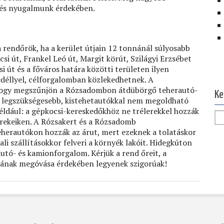
 és nyugalmunk érdekében.
 rendőrök, ha a kerület útjain 12 tonnánál súlyosabb
si út, Frankel Leó út, Margit körút, Szilágyi Erzsébet
Ol
i út és a főváros határa közötti területen ilyen
edéllyel, célforgalomban közlekedhetnek. A
, hogy megszűnjön a Rózsadombon átdübörgő teherautó-
Ke
 a legszükségesebb, kistehetautókkal nem megoldható
Például: a gépkocsi-kereskedőkhöz ne trélerekkel hozzák
erekeiken. A Rózsakert és a Rózsadomb
herautókon hozzák az árut, mert ezeknek a tolatáskor
li szállításokkor felveri a környék lakóit. Hidegkúton
tó- és kamionforgalom. Kérjük a rend őreit, a
tának megóvása érdekében legyenek szigorúak!