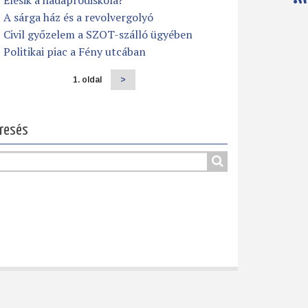
Elesik a hadapródiskola?
A sárga ház és a revolvergolyó
Civil győzelem a SZOT-szálló ügyében
Politikai piac a Fény utcában
1. oldal
Következő
>
dalszámozás
oldal
resés