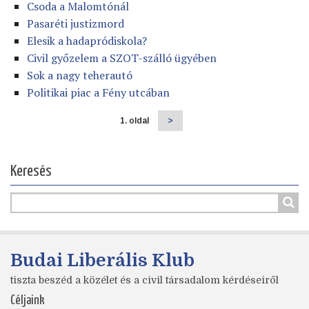
Csoda a Malomtónál
Pasaréti justizmord
Elesik a hadapródiskola?
Civil győzelem a SZOT-szálló ügyében
Sok a nagy teherautó
Politikai piac a Fény utcában
1. oldal
Következő
>
Oldalszámozás
oldal
Keresés
Budai Liberális Klub
tiszta beszéd a közélet és a civil társadalom kérdéseiről
Céljaink