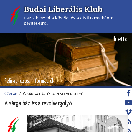
Ugrás
Budai Liberális Klub
a
tartalomra
tiszta beszéd a közélet és a civil társadalom
kérdéseiről
Librettó
Feliratkozás, információk
Címlap
/
A sárga ház és a revolvergolyó
Morzsa
A sárga ház és a revolvergolyó