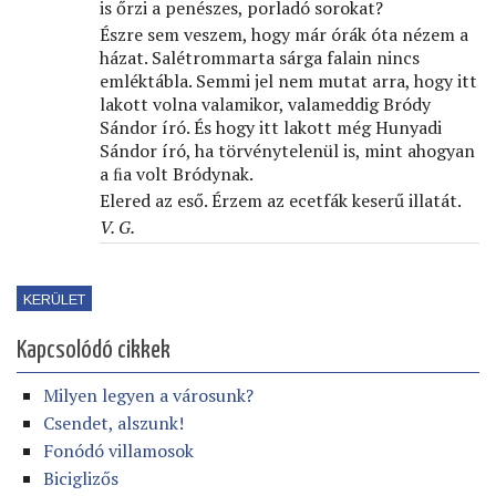
is őrzi a penészes, porladó sorokat?
Észre sem veszem, hogy már órák óta nézem a
házat. Salétrommarta sárga falain nincs
emléktábla. Semmi jel nem mutat arra, hogy itt
lakott volna valamikor, valameddig Bródy
Sándor író. És hogy itt lakott még Hunyadi
Sándor író, ha törvénytelenül is, mint ahogyan
a ﬁa volt Bródynak.
Elered az eső. Érzem az ecetfák keserű illatát.
V. G.
KERÜLET
Kapcsolódó cikkek
Milyen legyen a városunk?
Csendet, alszunk!
Fonódó villamosok
Biciglizős