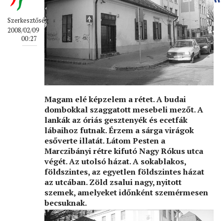
Szerkesztőség
2008/02/09
00:27
Magam elé képzelem a rétet. A budai
dombokkal szaggatott mesebeli mezőt. A
lankák az óriás gesztenyék és ecetfák
lábaihoz futnak. Érzem a sárga virágok
esőverte illatát. Látom Pesten a
Marczibányi rétre kifutó Nagy Rókus utca
végét. Az utolsó házat. A sokablakos,
földszintes, az egyetlen földszintes házat
az utcában. Zöld zsalui nagy, nyitott
szemek, amelyeket időnként szemérmesen
becsuknak.