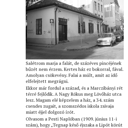
Salétrom marja a falát, de százéves pincéjének
bűzét nem érzem. Kertes ház ez bokorral, fával.
Amolyan csökevény. Falai a múlt, amit az idő
elfelejtett megrágni.
Ekkor már fordul a század, és a Marczibányi rét
térré fejlődik. A Nagy Rókus meg Lövőház utca
lesz. Magam elé képzelem a ház, a 34. szám
csendes zugait, a szomszédos iskola zsivaja
miatt éjjel dolgozó írót.
Olvasom a Pesti Naplóban (1909. június 11-i
szám), hogy „Tegnap késő éjszaka a Lipót körút