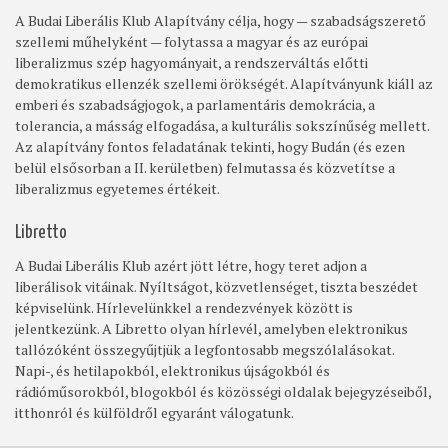
A Budai Liberális Klub Alapítvány célja, hogy — szabadságszerető
szellemi műhelyként — folytassa a magyar és az európai
liberalizmus szép hagyományait, a rendszerváltás előtti
demokratikus ellenzék szellemi örökségét. Alapítványunk kiáll az
emberi és szabadságjogok, a parlamentáris demokrácia, a
tolerancia, a másság elfogadása, a kulturális sokszínűség mellett.
Az alapítvány fontos feladatának tekinti, hogy Budán (és ezen
belül elsősorban a II. kerületben) felmutassa és közvetítse a
liberalizmus egyetemes értékeit.
Libretto
A Budai Liberális Klub azért jött létre, hogy teret adjon a
liberálisok vitáinak. Nyíltságot, közvetlenséget, tiszta beszédet
képviselünk. Hírlevelünkkel a rendezvények között is
jelentkezünk. A Libretto olyan hírlevél, amelyben elektronikus
tallózóként összegyűjtjük a legfontosabb megszólalásokat.
Napi-, és hetilapokból, elektronikus újságokból és
rádióműsorokból, blogokból és közösségi oldalak bejegyzéseiből,
itthonról és külföldről egyaránt válogatunk.