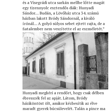
és a Visegrádi utca sarkán mellbe lőtte magát
egy tizennyolc esztendős diák: Hunyadi
Sándor… Budán, a Lövőház utca 34. számú
házban lakott Bródy Sándornál, a kiváló
írónál… A golyó súlyos sebet ejtett rajta, de a
ﬁatalember nem veszítette el az eszméletét.”
Hunyadi megkéri a rendőrt, hogy csak délben
ébresszék fel az apját. Látom, Bródy
háziköntöst ölt, amikor kézbesítik az élve
maradt gyerek búcsúlevelét. Talán a pince ma