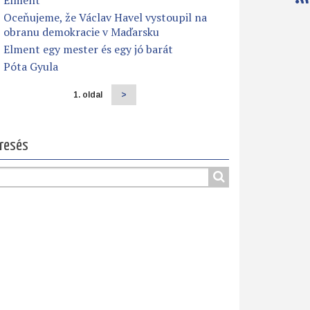
Elment
Oceňujeme, že Václav Havel vystoupil na
obranu demokracie v Maďarsku
Elment egy mester és egy jó barát
Póta Gyula
1. oldal
Következő
>
dalszámozás
oldal
resés