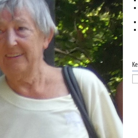
Ol
Ke