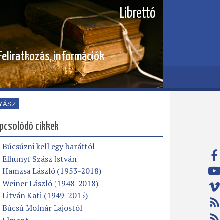
Librettó
Feliratkozás, információk
YÁSZ
pcsolódó cikkek
Búcsúzni kell egy baráttól
Elhunyt Szász István
Hamzsa László (1953-2018)
Weiner László (1948-2018)
Litván Kati (1949-2015)
Búcsú Molnár Lajostól