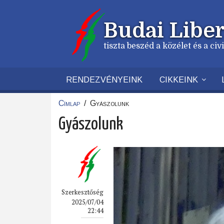
Ugrás
a
Budai Liber
tartalomra
tiszta beszéd a közélet és a ci
RENDEZVÉNYEINK
CIKKEINK
Címlap
/
Gyászolunk
Morzsa
Gyászolunk
Szerkesztőség
2025/07/04
22:44