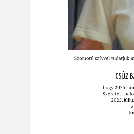
Szomorú szívvel tudatjuk m
CSÚZ B
hogy 2025. jún
Szeretett hal
2025. júli
a
Em