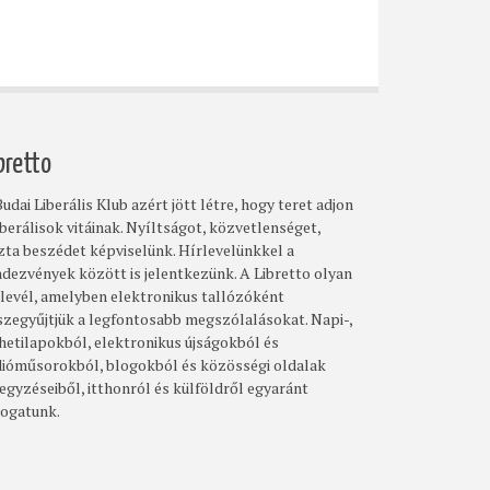
bretto
udai Liberális Klub azért jött létre, hogy teret adjon
iberálisok vitáinak. Nyíltságot, közvetlenséget,
szta beszédet képviselünk. Hírlevelünkkel a
ndezvények között is jelentkezünk. A Libretto olyan
rlevél, amelyben elektronikus tallózóként
szegyűjtjük a legfontosabb megszólalásokat. Napi-,
 hetilapokból, elektronikus újságokból és
dióműsorokból, blogokból és közösségi oldalak
egyzéseiből, itthonról és külföldről egyaránt
logatunk.