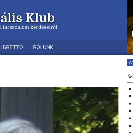
ális Klub
vil társadalom kérdéseiről
LIBRETTO
RÓLUNK
G
Ka