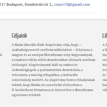
1117 Budapest, Dombóvári út 2.,
csuze70@gmail.com
Céljaink
Li
A Budai Liberális Klub Alapítvány célja, hogy —
A B
szabadságszerető szellemi műhelyként — folytassa a
a l
magyar és az európai liberalizmus szép hagyományait,
ti
om
a rendszerváltás előtti demokratikus ellenzék szellemi
re
örökségét. Alapítványunk kiáll az emberi és
hí
szabadságjogok, a parlamentáris demokrácia, a
ös
tolerancia, a másság elfogadása, a kulturális
és
sokszínűség mellett. Az alapítvány fontos feladatának
rá
tekinti, hogy Budán (és ezen belül elsősorban a
bej
II. kerületben) felmutassa és közvetítse a liberalizmus
vá
egyetemes értékeit.