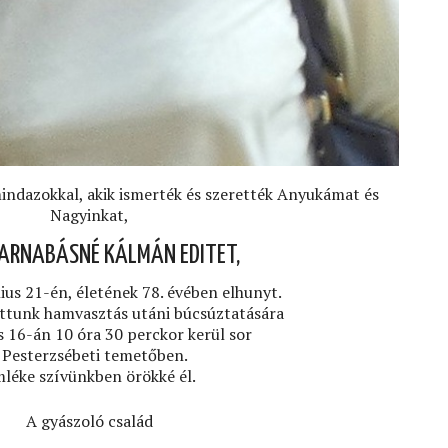
indazokkal, akik ismerték és szerették Anyukámat és
Nagyinkat,
ARNABÁSNÉ KÁLMÁN EDITET,
ius 21-én, életének 78. évében elhunyt.
ottunk hamvasztás utáni búcsúztatására
us 16-án 10 óra 30 perckor kerül sor
 Pesterzsébeti temetőben.
léke szívünkben örökké él.
A gyászoló család