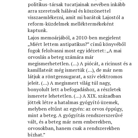
politikus-társak tucatjainak nevében inkább
arra szeretnék hálával és köszönettel
visszaemlékezni, amit mi barátok Lajostól a
reform-küzdelmek melléktermékeként
kaptunk.
Lajos memoárjából, a 2010-ben megjelent
„Miért lettem antipatikus?” című könyvéből
fogok felolvasni most egy idézetet: „A mai
orvoslás a beteg számára már
megismerhetetlen. (…) A piócát, a ricinust és a
kamillateát még ismertük (…), de már nem
látjuk a röntgensugarat, a szív elektromos
jeleit. (…) A megismert világ túl nagy,
bonyolult lett a befogadáshoz, a részletek
ismerete lehetetlen. (…) A XIX. században
jöttek létre a hatalmas gyógyító üzemek,
melyben eltűnt az egyén: az orvos éppúgy,
mint a beteg. A gyógyítás rendszerszerűvé
vált, és a beteg már nem emberekben,
orvosokban, hanem csak a rendszerekben
bízhat.”