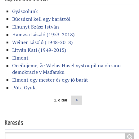
Gyászolunk
Búcsúzni kell egy baráttól
Elhunyt Szász István
Hamzsa László (1953-2018)
Weiner László (1948-2018)
Litván Kati (1949-2015)
Elment
Oceňujeme, že Václav Havel vystoupil na obranu
demokracie v Maďarsku
Elment egy mester és egy jó barát
Póta Gyula
1. oldal
Következő
>
Oldalszámozás
oldal
Keresés