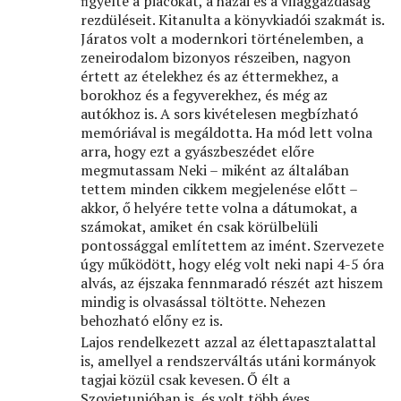
ﬁgyelte a piacokat, a hazai és a világgazdaság
rezdüléseit. Kitanulta a könyvkiadói szakmát is.
Járatos volt a modernkori történelemben, a
zeneirodalom bizonyos részeiben, nagyon
értett az ételekhez és az éttermekhez, a
borokhoz és a fegyverekhez, és még az
autókhoz is. A sors kivételesen megbízható
memóriával is megáldotta. Ha mód lett volna
arra, hogy ezt a gyászbeszédet előre
megmutassam Neki – miként az általában
tettem minden cikkem megjelenése előtt –
akkor, ő helyére tette volna a dátumokat, a
számokat, amiket én csak körülbelüli
pontossággal említettem az imént. Szervezete
úgy működött, hogy elég volt neki napi 4-5 óra
alvás, az éjszaka fennmaradó részét azt hiszem
mindig is olvasással töltötte. Nehezen
behozható előny ez is.
Lajos rendelkezett azzal az élettapasztalattal
is, amellyel a rendszerváltás utáni kormányok
tagjai közül csak kevesen. Ő élt a
Szovjetunióban is, és volt több éves