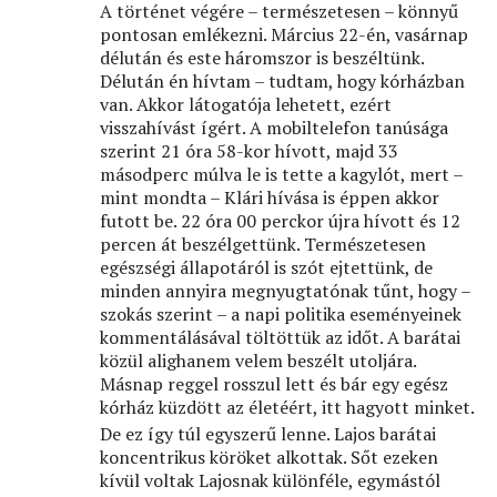
A történet végére – természetesen – könnyű
pontosan emlékezni. Március 22-én, vasárnap
délután és este háromszor is beszéltünk.
Délután én hívtam – tudtam, hogy kórházban
van. Akkor látogatója lehetett, ezért
visszahívást ígért. A mobiltelefon tanúsága
szerint 21 óra 58-kor hívott, majd 33
másodperc múlva le is tette a kagylót, mert –
mint mondta – Klári hívása is éppen akkor
futott be. 22 óra 00 perckor újra hívott és 12
percen át beszélgettünk. Természetesen
egészségi állapotáról is szót ejtettünk, de
minden annyira megnyugtatónak tűnt, hogy –
szokás szerint – a napi politika eseményeinek
kommentálásával töltöttük az időt. A barátai
közül alighanem velem beszélt utoljára.
Másnap reggel rosszul lett és bár egy egész
kórház küzdött az életéért, itt hagyott minket.
De ez így túl egyszerű lenne. Lajos barátai
koncentrikus köröket alkottak. Sőt ezeken
kívül voltak Lajosnak különféle, egymástól