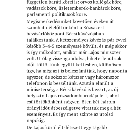
független baráti körei is: orvos kollégák köre,
vadászok köre, üzletemberek-bankárok köre,
parlamenti politikusok köre.
Megismerkedésünket követően éveken át
szombat délelőttönként a Rózsakert
bevásárlóközpont Bécsi kávézójában
találkoztunk. A kétszemélyes kávézás pár évvel
később 3-4-5 személyessé bővült, és még akkor
is így működött, amikor már Lajos miniszter
volt. Utólag visszagondolva, hihetetlenül sok
időt töltöttünk együtt kettesben, különösen
úgy, ha még azt is beleszámítjuk, hogy naponta
egyszer, de sokszor kétszer vagy háromszor
telefonon is beszéltünk. Azután elmúlt a
miniszterség, a Bécsi kávézó is bezárt, az új
helyszín Lajos rózsadombi irodája lett, ahol
csütörtökönként négyen-öten két-három
órányi időt átbeszélgetve vitattuk meg a hét
eseményeit. Ez így ment szinte az utolsó
napokig.
De Lajos körül élt-létezett egy tágabb