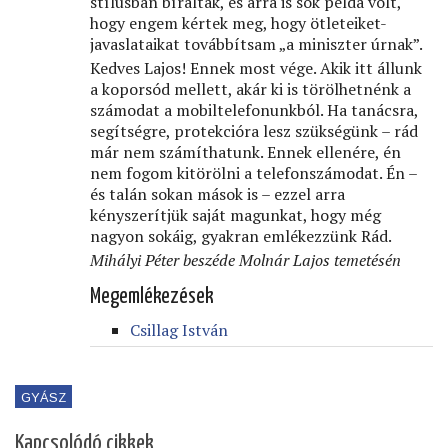
stílusban bírálták, és arra is sok példa volt,
hogy engem kértek meg, hogy ötleteiket-
javaslataikat továbbítsam „a miniszter úrnak”.
Kedves Lajos! Ennek most vége. Akik itt állunk
a koporsód mellett, akár ki is törölhetnénk a
számodat a mobiltelefonunkból. Ha tanácsra,
segítségre, protekcióra lesz szükségünk – rád
már nem számíthatunk. Ennek ellenére, én
nem fogom kitörölni a telefonszámodat. Én –
és talán sokan mások is – ezzel arra
kényszerítjük saját magunkat, hogy még
nagyon sokáig, gyakran emlékezzünk Rád.
Mihályi Péter beszéde Molnár Lajos temetésén
Megemlékezések
Csillag István
GYÁSZ
Kapcsolódó cikkek