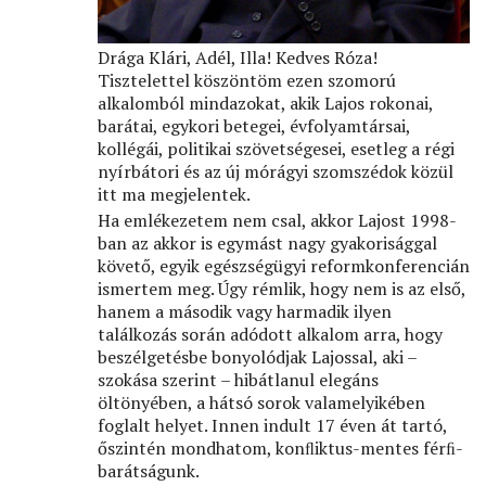
Drága Klári, Adél, Illa! Kedves Róza!
Tisztelettel köszöntöm ezen szomorú
alkalomból mindazokat, akik Lajos rokonai,
barátai, egykori betegei, évfolyamtársai,
kollégái, politikai szövetségesei, esetleg a régi
nyírbátori és az új mórágyi szomszédok közül
itt ma megjelentek.
Ha emlékezetem nem csal, akkor Lajost 1998-
ban az akkor is egymást nagy gyakorisággal
követő, egyik egészségügyi reformkonferencián
ismertem meg. Úgy rémlik, hogy nem is az első,
hanem a második vagy harmadik ilyen
találkozás során adódott alkalom arra, hogy
beszélgetésbe bonyolódjak Lajossal, aki –
szokása szerint – hibátlanul elegáns
öltönyében, a hátsó sorok valamelyikében
foglalt helyet. Innen indult 17 éven át tartó,
őszintén mondhatom, konﬂiktus-mentes férﬁ-
barátságunk.