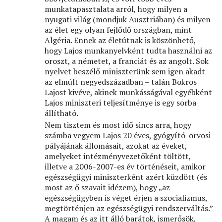
munkatapasztalata arról, hogy milyen a
nyugati világ (mondjuk Ausztriában) és milyen
az élet egy olyan fejlődő országban, mint
Algéria. Ennek az életútnak is köszönhető,
hogy Lajos munkanyelvként tudta használni az
oroszt, a németet, a franciát és az angolt. Sok
nyelvet beszélő miniszterünk sem igen akadt
az elmúlt negyedszázadban – talán Bokros
Lajost kivéve, akinek munkásságával egyébként
Lajos miniszteri teljesítménye is egy sorba
állítható.
Nem tisztem és most idő sincs arra, hogy
számba vegyem Lajos 20 éves, gyógyító-orvosi
pályájának állomásait, azokat az éveket,
amelyeket intézményvezetőként töltött,
illetve a 2006-2007-es év történéseit, amikor
egészségügyi miniszterként azért küzdött (és
most az ő szavait idézem), hogy „az
egészségügyben is véget érjen a szocializmus,
megtörténjen az egészségügyi rendszerváltás.”
A magam és az itt álló barátok, ismerősök,