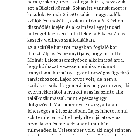
baráti/rokoni/orvos-kollégai kör is, nevezzük
ezt a Bikácsi körnek. Sokan itt vannak most is
közülük. Ez már 25-30 család – nagyszülők,
szülők és unokák –, akik az utóbbi 6-8 évben
disznóölés idején és alkalmával egy januári
hétvégét közösen töltöttek el a Bikácsi Zichy
kastély wellness szállodájában.
Ez a sokféle barátot magában foglaló kör
illusztrálja is és bizonyítja is, hogy mi tette
Molnár Lajost személyében alkalmassá arra,
hogy kórházat vezessen, minisztériumot
irányítson, kormánytagként országos ügyekről
tanácskozzon. Lajos orvos volt, de nem a
szokásos, sokadik generációs magyar orvos, aki
gyermekkorától a nyugdíjazásáig szinte alig
találkozik mással, mint egészségügyi
dolgozóval. Már amennyire ez egyáltalán
lehetséges a 21. században, Lajos hihetetlenül
sok területen volt elmélyülten járatos – az
orvosláson és menedzsment munkán
túlmenően is. Üzletember volt, aki napi szinten