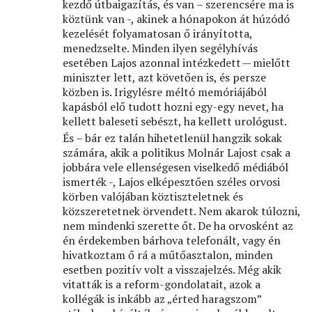
kezdő útbaigazítás, és van – szerencsére ma is
köztünk van -, akinek a hónapokon át húzódó
kezelését folyamatosan ő irányította,
menedzselte. Minden ilyen segélyhívás
esetében Lajos azonnal intézkedett — mielőtt
miniszter lett, azt követően is, és persze
közben is. Irigylésre méltó memóriájából
kapásból elő tudott hozni egy-egy nevet, ha
kellett baleseti sebészt, ha kellett urológust.
És – bár ez talán hihetetlenül hangzik sokak
számára, akik a politikus Molnár Lajost csak a
jobbára vele ellenségesen viselkedő médiából
ismerték -, Lajos elképesztően széles orvosi
körben valójában köztiszteletnek és
közszeretetnek örvendett. Nem akarok túlozni,
nem mindenki szerette őt. De ha orvosként az
én érdekemben bárhova telefonált, vagy én
hivatkoztam ő rá a műtőasztalon, minden
esetben pozitív volt a visszajelzés. Még akik
vitatták is a reform-gondolatait, azok a
kollégák is inkább az „érted haragszom”