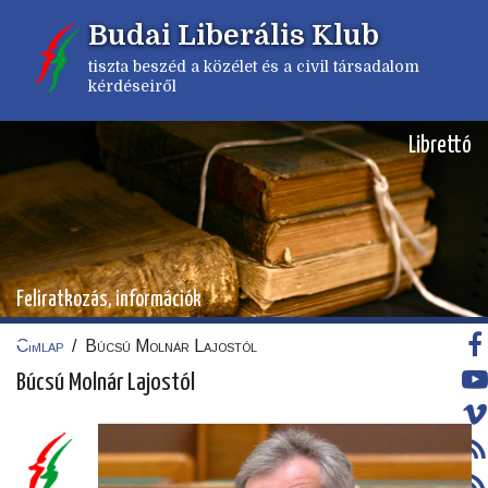
Ugrás
Budai Liberális Klub
a
tartalomra
tiszta beszéd a közélet és a civil társadalom
kérdéseiről
Librettó
Feliratkozás, információk
Címlap
/
Búcsú Molnár Lajostól
Morzsa
Búcsú Molnár Lajostól