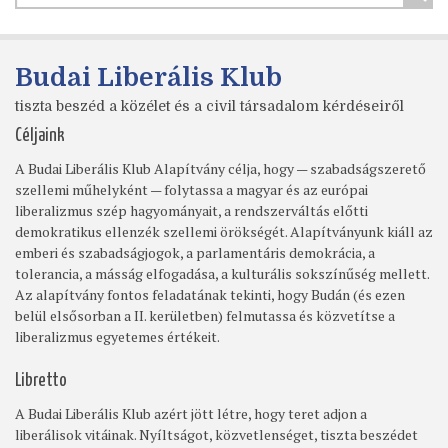
Budai Liberális Klub
tiszta beszéd a közélet és a civil társadalom kérdéseiről
Céljaink
A Budai Liberális Klub Alapítvány célja, hogy — szabadságszerető
szellemi műhelyként — folytassa a magyar és az európai
liberalizmus szép hagyományait, a rendszerváltás előtti
demokratikus ellenzék szellemi örökségét. Alapítványunk kiáll az
emberi és szabadságjogok, a parlamentáris demokrácia, a
tolerancia, a másság elfogadása, a kulturális sokszínűség mellett.
Az alapítvány fontos feladatának tekinti, hogy Budán (és ezen
belül elsősorban a II. kerületben) felmutassa és közvetítse a
liberalizmus egyetemes értékeit.
Libretto
A Budai Liberális Klub azért jött létre, hogy teret adjon a
liberálisok vitáinak. Nyíltságot, közvetlenséget, tiszta beszédet