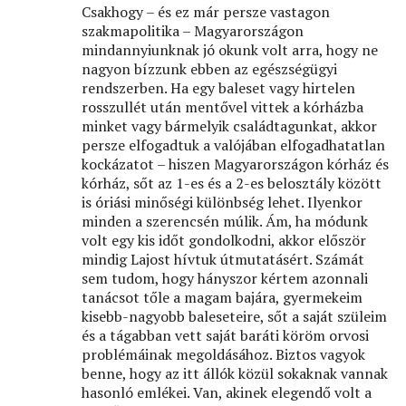
Csakhogy – és ez már persze vastagon
szakmapolitika – Magyarországon
mindannyiunknak jó okunk volt arra, hogy ne
nagyon bízzunk ebben az egészségügyi
rendszerben. Ha egy baleset vagy hirtelen
rosszullét után mentővel vittek a kórházba
minket vagy bármelyik családtagunkat, akkor
persze elfogadtuk a valójában elfogadhatatlan
kockázatot – hiszen Magyarországon kórház és
kórház, sőt az 1-es és a 2-es belosztály között
is óriási minőségi különbség lehet. Ilyenkor
minden a szerencsén múlik. Ám, ha módunk
volt egy kis időt gondolkodni, akkor először
mindig Lajost hívtuk útmutatásért. Számát
sem tudom, hogy hányszor kértem azonnali
tanácsot tőle a magam bajára, gyermekeim
kisebb-nagyobb baleseteire, sőt a saját szüleim
és a tágabban vett saját baráti köröm orvosi
problémáinak megoldásához. Biztos vagyok
benne, hogy az itt állók közül sokaknak vannak
hasonló emlékei. Van, akinek elegendő volt a