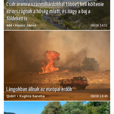
Csak áramra százmilliárdokkal többet kell költenie
az országnak a hőség miatt, és nagy a baj a
földeken is
444 • Haász János
08/08 14:51
Lángokban állnak az európai erdők
Qubit • Kuglics Sarolta
08/08 14:46