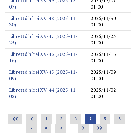
Librettó hírei XV-49 (2025-12-
2025/12/07
07)
01:00
Librettó hírei XV-48 (2025-11-
2025/11/30
30)
01:00
Librettó hírei XV-47 (2025-11-
2025/11/23
23)
01:00
Librettó hírei XV-46 (2025-11-
2025/11/16
16)
01:00
Librettó hírei XV-45 (2025-11-
2025/11/09
09)
01:00
Librettó hírei XV-44 (2025-11-
2025/11/02
02)
01:00
<<
<
Page
1
Page
2
Page
3
Jelenlegi
4
Page
5
Page
6
Oldalszámozás
oldal
Page
7
Page
8
Page
9
…
>
>>