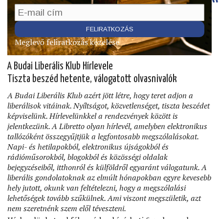
Meglevő feliratkozás kezelése
A Budai Liberális Klub Hírlevele
Tiszta beszéd hetente, válogatott olvasnivalók
A Budai Liberális Klub azért jött létre, hogy teret adjon a
liberálisok vitáinak. Nyíltságot, közvetlenséget, tiszta beszédet
képviselünk. Hírlevelünkkel a rendezvények között is
jelentkezünk. A Libretto olyan hírlevél, amelyben elektronikus
tallózóként összegyűjtjük a legfontosabb megszólalásokat.
Napi- és hetilapokból, elektronikus újságokból és
rádióműsorokból, blogokból és közösségi oldalak
bejegyzéseiből, itthonról és külföldről egyaránt válogatunk. A
liberális gondolatoknak az elmúlt hónapokban egyre kevesebb
hely jutott, okunk van feltételezni, hogy a megszólalási
lehetőségek tovább szűkülnek. Ami viszont megszületik, azt
nem szeretnénk szem elől téveszteni.