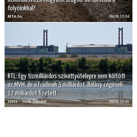
folyóinkkal?
MTA.hu
08/08 15:04
RTL: Egy tízmilliárdos szivattyútelepre nem költött
az MVM, de a Fradinak 5 milliárdot, Balásy cégének
17 milliárdot fizetett
telex - Joób Sándor
08/08 15:01