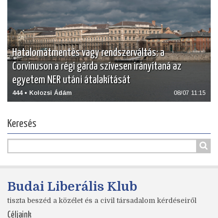
Hatalomátmentés vagy rendszerváltás: a
Corvinuson a régi gárda szívesen irányítaná az
egyetem NER utáni átalakítását
444 • Kolozsi Ádám
08/07 11:15
Keresés
Budai Liberális Klub
tiszta beszéd a közélet és a civil társadalom kérdéseiről
Céljaink