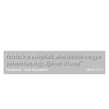
Adatvédelmi szabályzat
Posztot ír az exképviselő, akivel közölték a magyar
parlamentben, hogy „éjjel nem süt a nap”
Facebook - Szél Bernadett
08/08 15:14