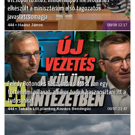
átcsoportosítás, mindennapos meseolvasás –
elkészült a minisztérium alsó tagozatos
javaslatcsomagja
444 • Haász János
08/08 12:17
Feledy Botond és Rácz András: Most van egy
történelmi pillanat, amikor tudjuk hasznosítani itt a
tudásunkat
444 • Takács Lili,plankog,Kovács Bendegúz
08/07 21:47