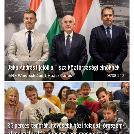
Baka Andrást jelöli a Tisza köztársasági elnöknek
444 • Windisch Judit,Haász János
08/08 14:24
35 perces tanórák, kevesebb házi feladat, óraszám-