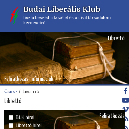
Ugrás
Budai Liberális Klub
a
tartalomra
tiszta beszéd a közélet és a civil társadalom
kérdéseiről
Librettó
Feliratkozás, információk
Címlap
/
Librettó
Morzsa
Librettó
Feliratkozás
BLK hírei
Librettó hírei