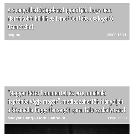
A spanyol hatóságok azt gyanítják, hogy nem
Marokkóból küldik az ismét Ceutába csalogató
üzeneteket
hvg.hu
08/08 15:11
"Magyar Péter kommentel, és erre mindenki
haptákba vágja magát": médiaszakértők hiányolják
a közmédia függetlenségét garantáló szabályozást
Magyar Hang • Horn Gabriella
08/08 15:08