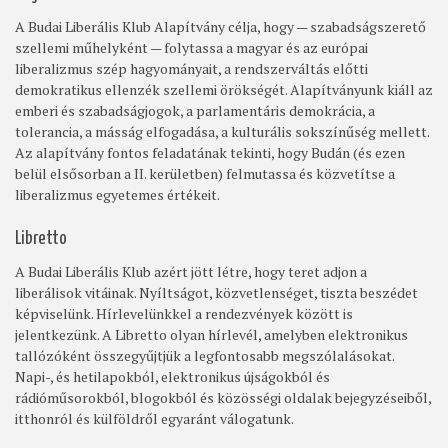
A Budai Liberális Klub Alapítvány célja, hogy — szabadságszerető
szellemi műhelyként — folytassa a magyar és az európai
liberalizmus szép hagyományait, a rendszerváltás előtti
demokratikus ellenzék szellemi örökségét. Alapítványunk kiáll az
emberi és szabadságjogok, a parlamentáris demokrácia, a
tolerancia, a másság elfogadása, a kulturális sokszínűség mellett.
Az alapítvány fontos feladatának tekinti, hogy Budán (és ezen
belül elsősorban a II. kerületben) felmutassa és közvetítse a
liberalizmus egyetemes értékeit.
Libretto
A Budai Liberális Klub azért jött létre, hogy teret adjon a
liberálisok vitáinak. Nyíltságot, közvetlenséget, tiszta beszédet
képviselünk. Hírlevelünkkel a rendezvények között is
jelentkezünk. A Libretto olyan hírlevél, amelyben elektronikus
tallózóként összegyűjtjük a legfontosabb megszólalásokat.
Napi-, és hetilapokból, elektronikus újságokból és
rádióműsorokból, blogokból és közösségi oldalak bejegyzéseiből,
itthonról és külföldről egyaránt válogatunk.