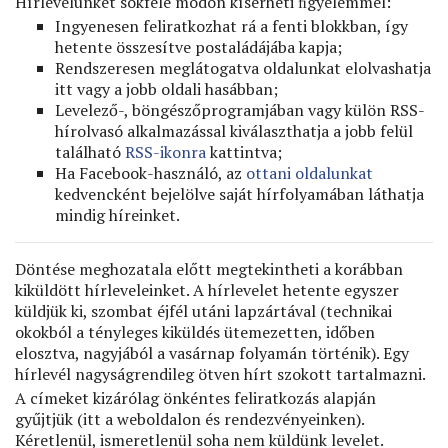
Hírlevelünket sokféle módon kísérheti ﬁgyelemmel:
Ingyenesen feliratkozhat rá a fenti blokkban, így
hetente összesítve postaládájába kapja;
Rendszeresen meglátogatva oldalunkat elolvashatja
itt vagy a jobb oldali hasábban;
Levelező-, böngészőprogramjában vagy külön RSS-
hírolvasó alkalmazással kiválaszthatja a jobb felül
található
RSS-ikonra
kattintva;
Ha Facebook-használó, az
ottani oldalunkat
kedvencként bejelölve saját hírfolyamában láthatja
mindig híreinket.
Döntése meghozatala előtt megtekintheti a korábban
kiküldött hírleveleinket. A hírlevelet hetente egyszer
küldjük ki, szombat éjfél utáni lapzártával (technikai
okokból a tényleges kiküldés ütemezetten, időben
elosztva, nagyjából a vasárnap folyamán történik). Egy
hírlevél nagyságrendileg ötven hírt szokott tartalmazni.
A címeket kizárólag önkéntes feliratkozás alapján
gyűjtjük (itt a weboldalon és rendezvényeinken).
Kéretlenül, ismeretlenül soha nem küldünk levelet.