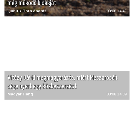
még működő blokkját
Qubit • Tóth András
08/08 14:42
Vitézy Dávid megmagyarázta, miért Mészárosék
cége nyert egy közbeszerzést
Magyar Hang
08/08 14:39