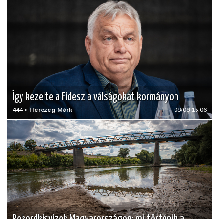
Így kezelte a Fidesz a válságokat kormányon
444 • Herczeg Márk
08/08 15:06
Rekordkisvizek Magyarországon: mi történik a