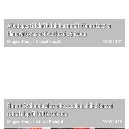
A budapesti felnőtt fák harmadát tönkreteszi a
klímaváltozás a következő 15 évben
Magyar Hang • Csécsi László
08/08 14:32
Elment Szalonnáról az a két család, akik a kassai
romatelepről költöztek oda
Magyar Hang • Lánczi Richárd
08/08 14:28