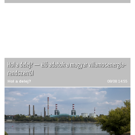
Hol a delej? — élő adatok a magyar villamosenergia-
rendszerről
Hol a delej?
08/08 14:55