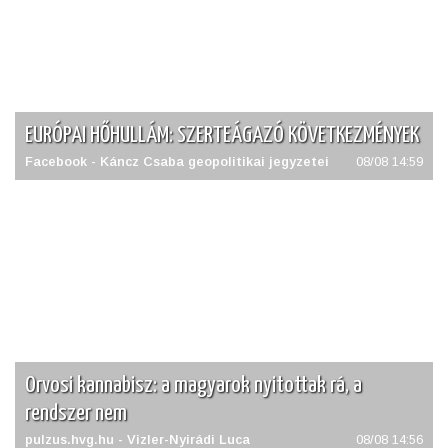
EURÓPAI HŐHULLÁM: SZERTEÁGAZÓ KÖVETKEZMÉNYEK
Facebook - Káncz Csaba geopolitikai jegyzetei
08/08 14:59
Orvosi kannabisz: a magyarok nyitottak rá, a
rendszer nem
pulzus.hvg.hu - Vizler-Nyirádi Luca
08/08 14:56