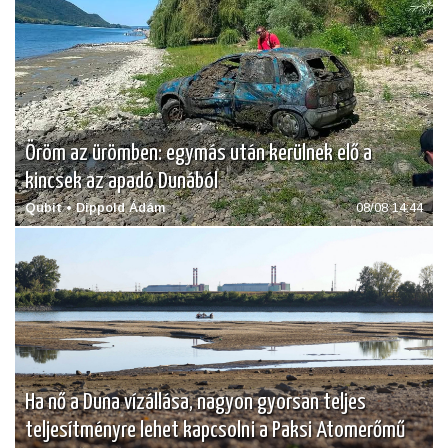
Öröm az ürömben: egymás után kerülnek elő a
kincsek az apadó Dunából
Qubit • Dippold Ádám
08/08 14:44
Ha nő a Duna vízállása, nagyon gyorsan teljes
teljesítményre lehet kapcsolni a Paksi Atomerőmű