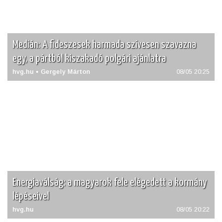
Medián: A fideszesek harmada szívesen szavazna
egy, a pártból kiszakadó polgári ajánlatra
hvg.hu • Gergely Márton
08/05 20:25
Energiaválság: a magyarok fele elégedett a kormány
lépéseivel
hvg.hu
08/05 20:22