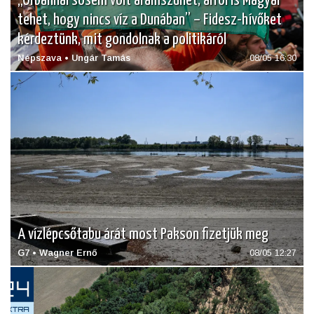
„Orbánnál sosem volt áramszünet, arról is Magyar
tehet, hogy nincs víz a Dunában” – Fidesz-hívőket
kérdeztünk, mit gondolnak a politikáról
Népszava • Ungár Tamás
08/05 16:30
A vízlépcsőtabu árát most Pakson fizetjük meg
G7 • Wagner Ernő
08/05 12:27