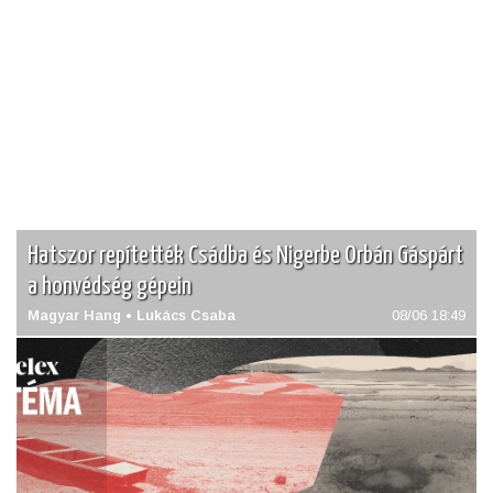
Adatvédelmi szabályzat
Hatszor repítették Csádba és Nigerbe Orbán Gáspárt
a honvédség gépein
Magyar Hang • Lukács Csaba
08/06 18:49