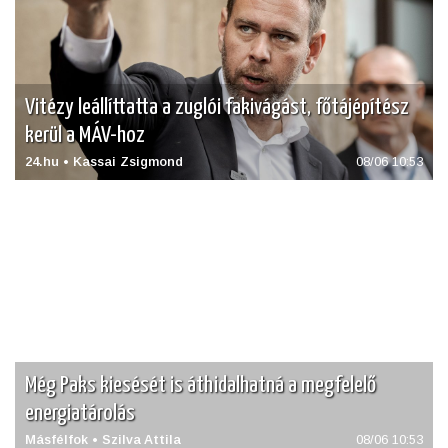
Vitézy leállíttatta a zuglói fakivágást, főtájépítész
kerül a MÁV-hoz
24.hu • Kassai Zsigmond
08/06 10:53
Még Paks kiesését is áthidalhatná a megfelelő
energiatárolás
Másfélfok • Szilva Attila
08/06 10:53