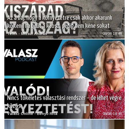
Az a baj, hogy a környezetre csak akkor akarunk
költeni, ha beüt a káosz, pedig nem kéne sokat
Telex - Mizsur András
08/06 18:48
Nincs tökéletes választási rendszer – de lehet végre
közös
Válasz Online - Benyó Rita
08/06 18:46