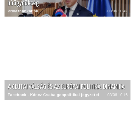
hírügynökség
Privátbankár.hu
08/06 10:42
A CEUTAI VÁLSÁG ÉS AZ EURÓPAI POLITIKAI DINAMIKA
Facebook - Káncz Csaba geopolitikai jegyzetei
08/06 10:16