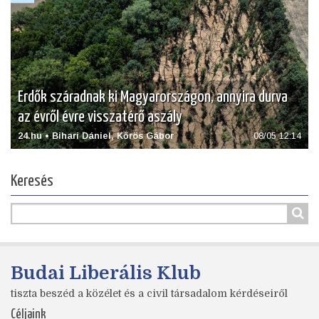
Erdők száradnak ki Magyarországon, annyira durva
az évről évre visszatérő aszály
24.hu • Bihari Dániel, Kőrös Gábor
08/05 12:14
Keresés
Budai Liberális Klub
tiszta beszéd a közélet és a civil társadalom kérdéseiről
Céljaink