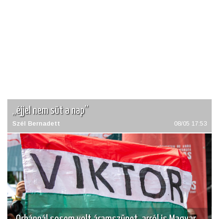
„éjjel nem süt a nap”
Szél Bernadett
08/05 17:53