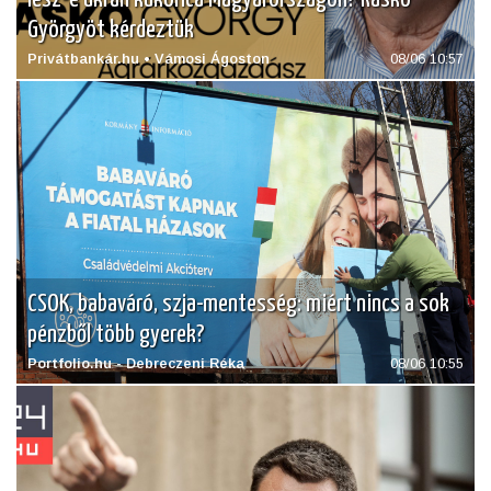
Györgyöt kérdeztük
Privátbankár.hu • Vámosi Ágoston
08/06 10:57
CSOK, babaváró, szja-mentesség: miért nincs a sok
pénzből több gyerek?
Portfolio.hu - Debreczeni Réka
08/06 10:55