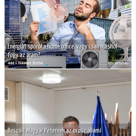
Energiát spórol a home office, vagy csak máshol
fogy az áram?
444 • Német Szilvi
08/06 10:45
Beszólt Magyar Péternek az orosz állami