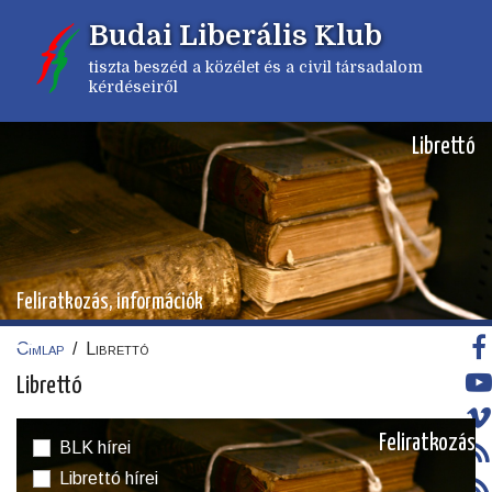
Ugrás
Budai Liberális Klub
a
tartalomra
tiszta beszéd a közélet és a civil társadalom
kérdéseiről
Librettó
Feliratkozás, információk
Címlap
/
Librettó
Morzsa
Librettó
Feliratkozás
BLK hírei
Librettó hírei