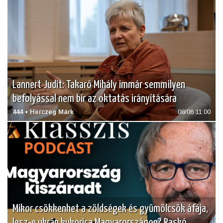
Lannert Judit: Takaró Mihály immár semmilyen
befolyással nem bír az oktatás irányítására
444 • Herczeg Márk
08/06 11:00
Mikor csökkenhet a zöldségek és gyümölcsök áfája,
lesz-e ukrán kukorica Magyarországon? Raskó