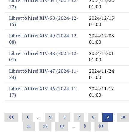
Librettó hírei XIV-51 (2024-12-
2024/12/22
22)
01:00
Librettó hírei XIV-50 (2024-12-
2024/12/15
15)
01:00
Librettó hírei XIV-49 (2024-12-
2024/12/08
08)
01:00
Librettó hírei XIV-48 (2024-12-
2024/12/01
01)
01:00
Librettó hírei XIV-47 (2024-11-
2024/11/24
24)
01:00
Librettó hírei XIV-46 (2024-11-
2024/11/17
17)
01:00
<<
<
…
Page
5
Page
6
Page
7
Page
8
Jelenlegi
9
Page
10
Oldalszámozás
oldal
Page
11
Page
12
Page
13
…
>
>>