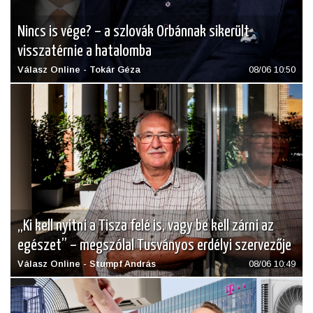
Nincs is vége? – a szlovák Orbánnak sikerült
visszatérnie a hatalomba
Válasz Online - Tokár Géza
08/06 10:50
„Ki kell nyitni a Tisza felé is, vagy be kell zárni az
egészet” – megszólal Tusványos erdélyi szervezője
Válasz Online - Stumpf András
08/06 10:49