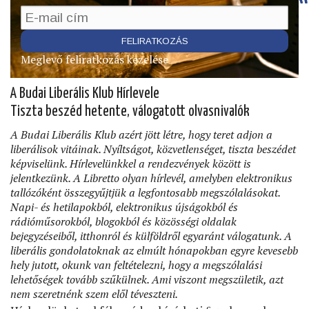
Meglevő feliratkozás kezelése
A Budai Liberális Klub Hírlevele
Tiszta beszéd hetente, válogatott olvasnivalók
A Budai Liberális Klub azért jött létre, hogy teret adjon a
liberálisok vitáinak. Nyíltságot, közvetlenséget, tiszta beszédet
képviselünk. Hírlevelünkkel a rendezvények között is
jelentkezünk. A Libretto olyan hírlevél, amelyben elektronikus
tallózóként összegyűjtjük a legfontosabb megszólalásokat.
Napi- és hetilapokból, elektronikus újságokból és
rádióműsorokból, blogokból és közösségi oldalak
bejegyzéseiből, itthonról és külföldről egyaránt válogatunk. A
liberális gondolatoknak az elmúlt hónapokban egyre kevesebb
hely jutott, okunk van feltételezni, hogy a megszólalási
lehetőségek tovább szűkülnek. Ami viszont megszületik, azt
nem szeretnénk szem elől téveszteni.