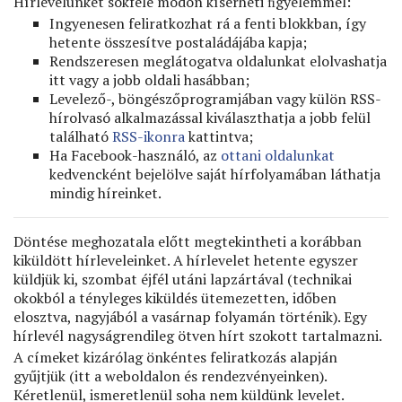
Hírlevelünket sokféle módon kísérheti ﬁgyelemmel:
Ingyenesen feliratkozhat rá a fenti blokkban, így
hetente összesítve postaládájába kapja;
Rendszeresen meglátogatva oldalunkat elolvashatja
itt vagy a jobb oldali hasábban;
Levelező-, böngészőprogramjában vagy külön RSS-
hírolvasó alkalmazással kiválaszthatja a jobb felül
található
RSS-ikonra
kattintva;
Ha Facebook-használó, az
ottani oldalunkat
kedvencként bejelölve saját hírfolyamában láthatja
mindig híreinket.
Döntése meghozatala előtt megtekintheti a korábban
kiküldött hírleveleinket. A hírlevelet hetente egyszer
küldjük ki, szombat éjfél utáni lapzártával (technikai
okokból a tényleges kiküldés ütemezetten, időben
elosztva, nagyjából a vasárnap folyamán történik). Egy
hírlevél nagyságrendileg ötven hírt szokott tartalmazni.
A címeket kizárólag önkéntes feliratkozás alapján
gyűjtjük (itt a weboldalon és rendezvényeinken).
Kéretlenül, ismeretlenül soha nem küldünk levelet.