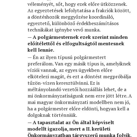
véleményét, sőt, hogy ezek előre ütközzenek.
Az egyeztetések lefolytatása a frakciók között,
a döntéshozók meggyőzése koordináló,
egyeztető, különböző érdekbeszámításos
technikákat igénybe vevő munka.
— A polgármesternek ezek szerint minden
előítélettől és elfogultságtól mentesnek
kell lennie.
— Én az ilyen típusú polgármestert
preferálom. Van egy másik típus is, amelyiknek
víziói vannak, az egyes ügyekben előre
elkötelezi magát, és ezt a döntést megpróbálja
tűzön-vízen keresztülvinni. Ez is
méltányolandó vezetői hozzáállás lehet, de a
mi önkormányzatiságunk nem erre jött létre. A
mai magyar önkormányzati modellben nem jó,
ha a polgármester előre eldönti, hogyan kell a
dolgoknak történniük.
— A tapasztalat az Ön által képviselt
modellt igazolja, mert a II. kerületi
Önkormányzatban tárgyszerű munka folyik.