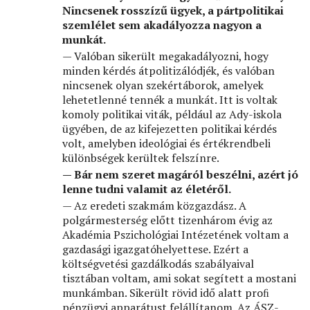
Nincsenek rosszízű ügyek, a pártpolitikai
szemlélet sem akadályozza nagyon a
munkát.
— Valóban sikerült megakadályozni, hogy
minden kérdés átpolitizálódjék, és valóban
nincsenek olyan szekértáborok, amelyek
lehetetlenné tennék a munkát. Itt is voltak
komoly politikai viták, például az Ady-iskola
ügyében, de az kifejezetten politikai kérdés
volt, amelyben ideológiai és értékrendbeli
különbségek kerültek felszínre.
— Bár nem szeret magáról beszélni, azért jó
lenne tudni valamit az életéről.
— Az eredeti szakmám közgazdász. A
polgármesterség előtt tizenhárom évig az
Akadémia Pszichológiai Intézetének voltam a
gazdasági igazgatóhelyettese. Ezért a
költségvetési gazdálkodás szabályaival
tisztában voltam, ami sokat segített a mostani
munkámban. Sikerült rövid idő alatt proﬁ
pénzügyi apparátust felállítanom. Az ÁSZ-