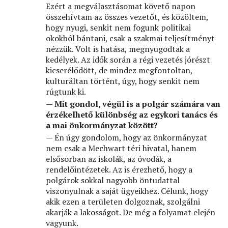
Ezért a megválasztásomat követő napon
összehívtam az összes vezetőt, és közöltem,
hogy nyugi, senkit nem fogunk politikai
okokból bántani, csak a szakmai teljesítményt
nézzük. Volt is hatása, megnyugodtak a
kedélyek. Az idők során a régi vezetés jórészt
kicserélődött, de mindez megfontoltan,
kulturáltan történt, úgy, hogy senkit nem
rúgtunk ki.
— Mit gondol, végül is a polgár számára van
érzékelhető különbség az egykori tanács és
a mai önkormányzat között?
— Én úgy gondolom, hogy az önkormányzat
nem csak a Mechwart téri hivatal, hanem
elsősorban az iskolák, az óvodák, a
rendelőintézetek. Az is érezhető, hogy a
polgárok sokkal nagyobb öntudattal
viszonyulnak a saját ügyeikhez. Célunk, hogy
akik ezen a területen dolgoznak, szolgálni
akarják a lakosságot. De még a folyamat elején
vagyunk.