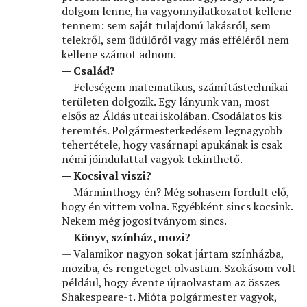
dolgom lenne, ha vagyonnyilatkozatot kellene
tennem: sem saját tulajdonú lakásról, sem
telekről, sem üdülőről vagy más efféléről nem
kellene számot adnom.
— Család?
— Feleségem matematikus, számítástechnikai
területen dolgozik. Egy lányunk van, most
elsős az Áldás utcai iskolában. Csodálatos kis
teremtés. Polgármesterkedésem legnagyobb
tehertétele, hogy vasárnapi apukának is csak
némi jóindulattal vagyok tekinthető.
— Kocsival viszi?
— Márminthogy én? Még sohasem fordult elő,
hogy én vittem volna. Egyébként sincs kocsink.
Nekem még jogosítványom sincs.
— Könyv, színház, mozi?
— Valamikor nagyon sokat jártam színházba,
moziba, és rengeteget olvastam. Szokásom volt
például, hogy évente újraolvastam az összes
Shakespeare-t. Mióta polgármester vagyok,