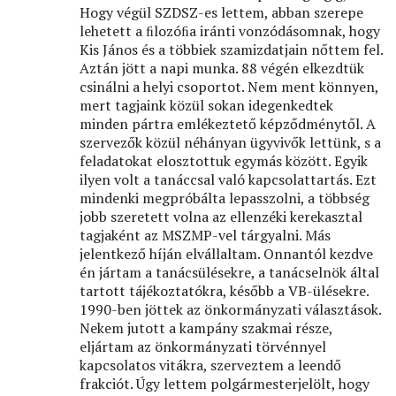
Hogy végül SZDSZ-es lettem, abban szerepe
lehetett a ﬁlozóﬁa iránti vonzódásomnak, hogy
Kis János és a többiek szamizdatjain nőttem fel.
Aztán jött a napi munka. 88 végén elkezdtük
csinálni a helyi csoportot. Nem ment könnyen,
mert tagjaink közül sokan idegenkedtek
minden pártra emlékeztető képződménytől. A
szervezők közül néhányan ügyvivők lettünk, s a
feladatokat elosztottuk egymás között. Egyik
ilyen volt a tanáccsal való kapcsolattartás. Ezt
mindenki megpróbálta lepasszolni, a többség
jobb szeretett volna az ellenzéki kerekasztal
tagjaként az MSZMP-vel tárgyalni. Más
jelentkező híján elvállaltam. Onnantól kezdve
én jártam a tanácsülésekre, a tanácselnök által
tartott tájékoztatókra, később a VB-ülésekre.
1990-ben jöttek az önkormányzati választások.
Nekem jutott a kampány szakmai része,
eljártam az önkormányzati törvénnyel
kapcsolatos vitákra, szerveztem a leendő
frakciót. Úgy lettem polgármesterjelölt, hogy