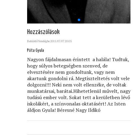
Hozzászólások
Beküldő
Vendég
be 2011/07/07 20:05
Póta Gyula
Nagyon fájdalmasan érintett a halála! Tudtuk,
hogy súlyos betegségben szenved, de
elvesztésére nem gondoltunk, vagy nem
akartunk gondolni rá. Megtiszteltetés volt vele
dolgozni!!! Neki nem volt ellenzéke, de voltak
munkatársai, barátai.Hihetetlenül művelt, nagy
tudású ember volt. Sokat tett a kerületben lévő
iskolákért, a színvonalas oktatásért! Az Isten
áldjon Gyula! Béresné Nagy Ildikó