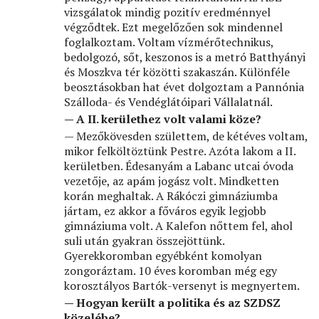
vizsgálatok mindig pozitív eredménnyel
végződtek. Ezt megelőzően sok mindennel
foglalkoztam. Voltam vízmérőtechnikus,
bedolgozó, sőt, keszonos is a metró Batthyányi
és Moszkva tér közötti szakaszán. Különféle
beosztásokban hat évet dolgoztam a Pannónia
Szálloda- és Vendéglátóipari Vállalatnál.
— A II. kerülethez volt valami köze?
— Mezőkövesden születtem, de kétéves voltam,
mikor felköltöztünk Pestre. Azóta lakom a II.
kerületben. Édesanyám a Labanc utcai óvoda
vezetője, az apám jogász volt. Mindketten
korán meghaltak. A Rákóczi gimnáziumba
jártam, ez akkor a főváros egyik legjobb
gimnáziuma volt. A Kalefon nőttem fel, ahol
suli után gyakran összejöttünk.
Gyerekkoromban egyébként komolyan
zongoráztam. 10 éves koromban még egy
korosztályos Bartók-versenyt is megnyertem.
— Hogyan került a politika és az SZDSZ
közelébe?