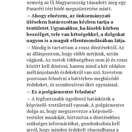
nemrég az Új Magyarország támadott meg egy
Pasaréti téri bódé megszüntetése miatt.
— Ahogy elnézem, az önkormányzati
üléseken határozottan kézben tartja a
testületet. Ugyanakkor, ha kisebb körben
beszélget, tele van kétségekkel, a dolgokat
nagyon is a maguk ellentmondásában látja.
— Mindig is tartottam a rossz döntésektől. Az
az álláspontom, hogy előbb mérjünk, aztán
vágjunk. Az esetek többségében nem jó és rossz
között kell dönteni, hanem mind a két oldalon
méltányolandó érdekekről van szó. Szeretem
pontosan felmérni a háttérben meghúzódó
érdekeket, és szembesíteni őket egymással.
— Ez a polgármester feladata?
— A legfontosabb ügydöntő hatáskörök a
képviselő-testületnél vannak. A polgármester
dolga az, hogy megszervezze a képviselő-
testület munkáját, biztosítsa a döntésekhez
szükséges információkat, gondoskodnia kell
arról, hogy minden érdekelt elmondhassa a