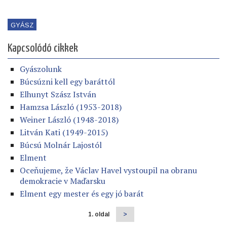
GYÁSZ
Kapcsolódó cikkek
Gyászolunk
Búcsúzni kell egy baráttól
Elhunyt Szász István
Hamzsa László (1953-2018)
Weiner László (1948-2018)
Litván Kati (1949-2015)
Búcsú Molnár Lajostól
Elment
Oceňujeme, že Václav Havel vystoupil na obranu
demokracie v Maďarsku
Elment egy mester és egy jó barát
1. oldal
Következő
>
Oldalszámozás
oldal