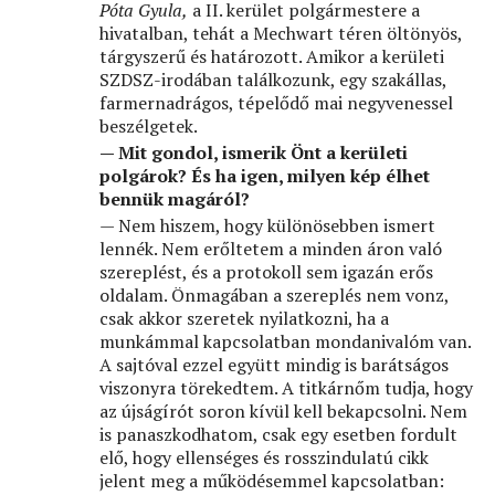
Póta Gyula,
a II. kerület polgármestere a
hivatalban, tehát a Mechwart téren öltönyös,
tárgyszerű és határozott. Amikor a kerületi
SZDSZ-irodában találkozunk, egy szakállas,
farmernadrágos, tépelődő mai negyvenessel
beszélgetek.
— Mit gondol, ismerik Önt a kerületi
polgárok? És ha igen, milyen kép élhet
bennük magáról?
— Nem hiszem, hogy különösebben ismert
lennék. Nem erőltetem a minden áron való
szereplést, és a protokoll sem igazán erős
oldalam. Önmagában a szereplés nem vonz,
csak akkor szeretek nyilatkozni, ha a
munkámmal kapcsolatban mondanivalóm van.
A sajtóval ezzel együtt mindig is barátságos
viszonyra törekedtem. A titkárnőm tudja, hogy
az újságírót soron kívül kell bekapcsolni. Nem
is panaszkodhatom, csak egy esetben fordult
elő, hogy ellenséges és rosszindulatú cikk
jelent meg a működésemmel kapcsolatban: