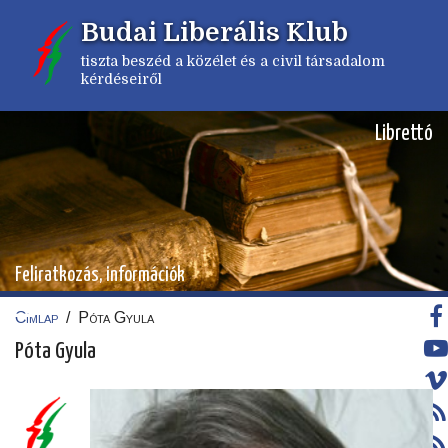
Ugrás
Budai Liberális Klub
a
tartalomra
tiszta beszéd a közélet és a civil társadalom
kérdéseiről
Librettó
Feliratkozás, információk
Címlap
/
Póta Gyula
Morzsa
Póta Gyula