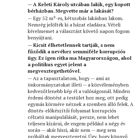
— A Keleti Károly utcában lakik, egy kopott
bérházban. Megvette már a lakását?
— Egy 52 m²-es, kétszobás lakásban lakom.
Nemrég jelölték ki a házat eladásra. Vételi
kérelmemet a választást követő napon fogom
benyújtani.
— Kicsit élhetetlennek tartják, s nem
fűződik a nevéhez semmiféle korrupciós
ügy. Ez igen ritka ma Magyarországon, ahol
a politikus egyet jelent a
megvesztegethetővel.
— Az a tapasztalatom, hogy — ami az
önkormányzatokat illeti — a közvéleményben
kedvezőtlenebb kép él a valóságosnál. Minden
érdemi döntést a testület hoz meg, ott pedig
egymás körmére néznek a szemben álló felek. A
döntés-előkészítői folyamat korrupciós
célzatú manipulálását, persze, nem lehet
teljesen kizárni, de engem például a négy év
során — akár hiszi, akár nem — meg sem
próbáltak megvesztegetni. Úgy, hogy könnyű