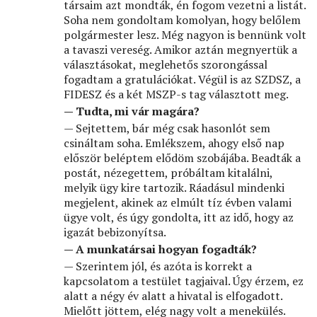
társaim azt mondták, én fogom vezetni a listát.
Soha nem gondoltam komolyan, hogy belőlem
polgármester lesz. Még nagyon is bennünk volt
a tavaszi vereség. Amikor aztán megnyertük a
választásokat, meglehetős szorongással
fogadtam a gratulációkat. Végül is az SZDSZ, a
FIDESZ és a két MSZP-s tag választott meg.
— Tudta, mi vár magára?
— Sejtettem, bár még csak hasonlót sem
csináltam soha. Emlékszem, ahogy első nap
először beléptem elődöm szobájába. Beadták a
postát, nézegettem, próbáltam kitalálni,
melyik ügy kire tartozik. Ráadásul mindenki
megjelent, akinek az elmúlt tíz évben valami
ügye volt, és úgy gondolta, itt az idő, hogy az
igazát bebizonyítsa.
— A munkatársai hogyan fogadták?
— Szerintem jól, és azóta is korrekt a
kapcsolatom a testület tagjaival. Úgy érzem, ez
alatt a négy év alatt a hivatal is elfogadott.
Mielőtt jöttem, elég nagy volt a menekülés.