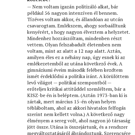
— Nem voltam igazán politizáló alkat, bár
például 56 nagyon intenzíven él bennem.
Tízéves voltam akkor, és állandóan az utcán
csavarogtam. Emlékszem, ahogy sorbaálltunk
kenyérért, s hogy nagyon élveztem a helyzetet.
Mindenhez hozzászóltam, mindenben részt
vettem. Olyan felszabadult életemben nem
voltam, mint az alatt a 12 nap alatt. Aztán,
amilyen éles ez a néhány nap, úgy esnek ki az
emlékezetemből az utána következő évek. A
gimnáziumi éveim második felében kezdtem
ismét érdeklődni a politika iránt. A körülöttem
levő világot — politikai szempontból —
erőteljes kritikai attitűddel szemléltem, bár a
KISZ-be én is beléptem. (Aztán 1973-ban ki is
zártak, mert március 15-én olyan helyen
tébláboltam, ahol az akkori hivatalos felfogás
szerint nem kellett volna.) A következő nagy
élményem a sereg volt, ahol nagyon jó társaság
jött össze. Utána is összejártunk, és a rendszer
megváltoztatásáról ábrándoztunk. Szerencsére