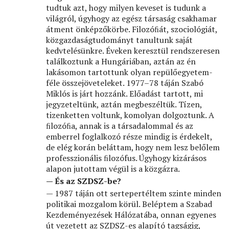
tudtuk azt, hogy milyen keveset is tudunk a
világról, úgyhogy az egész társaság csakhamar
átment önképzőkörbe. Filozóﬁát, szociológiát,
közgazdaságtudományt tanultunk saját
kedvtelésünkre. Éveken keresztül rendszeresen
találkoztunk a Hungáriában, aztán az én
lakásomon tartottunk olyan repülőegyetem-
féle összejöveteleket. 1977–78 táján Szabó
Miklós is járt hozzánk. Előadást tartott, mi
jegyzeteltünk, aztán megbeszéltük. Tízen,
tizenketten voltunk, komolyan dolgoztunk. A
ﬁlozóﬁa, annak is a társadalommal és az
emberrel foglalkozó része mindig is érdekelt,
de elég korán beláttam, hogy nem lesz belőlem
professzionális ﬁlozófus. Úgyhogy kizárásos
alapon jutottam végül is a közgázra.
— És az SZDSZ-be?
— 1987 táján ott sertepertéltem szinte minden
politikai mozgalom körül. Beléptem a Szabad
Kezdeményezések Hálózatába, onnan egyenes
út vezetett az SZDSZ-es alapító tagságig,