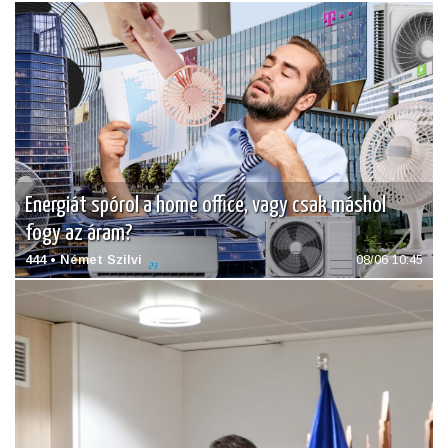
Energiát spórol a home office, vagy csak máshol
fogy az áram?
444 • Német Szilvi
08/06 10:45