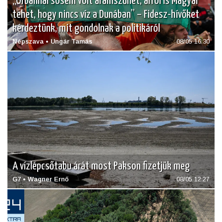
„Orbánnál sosem volt áramszünet, arról is Magyar
tehet, hogy nincs víz a Dunában” – Fidesz-hívőket
kérdeztünk, mit gondolnak a politikáról
Népszava • Ungár Tamás
08/05 16:30
A vízlépcsőtabu árát most Pakson fizetjük meg
G7 • Wagner Ernő
08/05 12:27