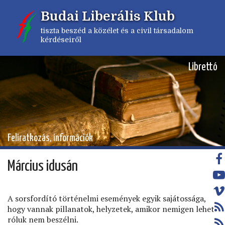
Ugrás
Budai Liberális Klub
a
tartalomra
tiszta beszéd a közélet és a civil társadalom
kérdéseiről
Librettó
Feliratkozás, információk
Március idusán
A sorsfordító történelmi események egyik sajátossága,
hogy vannak pillanatok, helyzetek, amikor nemigen lehet
róluk nem beszélni.