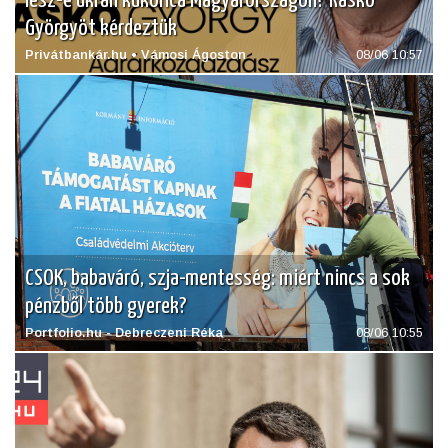
lesz-e ukrán kukorica Magyarországon? Raskó
Györgyöt kérdeztük
Privátbankár.hu • Vámosi Ágoston
08/06 10:57
CSOK, babaváró, szja-mentesség: miért nincs a sok
pénzből több gyerek?
Portfolio.hu - Debreczeni Réka
08/06 10:55