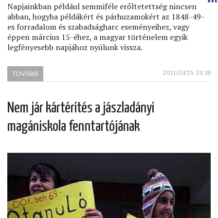
Napjainkban például semmiféle erőltetettség nincsen
abban, hogyha példákért és párhuzamokért az 1848-49-
es forradalom és szabadságharc eseményeihez, vagy
éppen március 15-éhez, a magyar történelem egyik
legfényesebb napjához nyúlunk vissza.
2011/03/15 19:38
TOVÁBB
(MÁRCIUS
IDUSÁN)
Nem jár kártérítés a jászladányi
magániskola fenntartójának