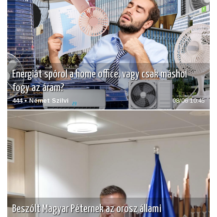
Energiát spórol a home office, vagy csak máshol
fogy az áram?
444 • Német Szilvi
08/06 10:45
Beszólt Magyar Péternek az orosz állami