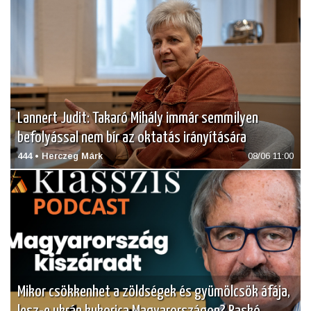
Lannert Judit: Takaró Mihály immár semmilyen
befolyással nem bír az oktatás irányítására
444 • Herczeg Márk
08/06 11:00
Mikor csökkenhet a zöldségek és gyümölcsök áfája,