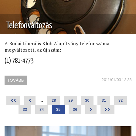
Telefonváltozás
A Budai Liberális Klub Alapítvány telefonszáma
megváltozott, az új szám:
(1) 781-4773
2011/01/03 13:38
TOVÁBB
(TELEFONVÁLTOZÁS)
<<
<
…
Page
28
Page
29
Page
30
Page
31
Page
32
Oldalszámozás
Page
33
Page
34
Jelenlegi
35
Page
36
>
>>
oldal