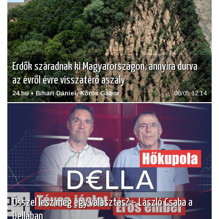
Erdők száradnak ki Magyarországon, annyira durva
az évről évre visszatérő aszály
24.hu • Bihari Dániel, Kőrös Gábor
08/05 12:14
Ősszel lesz még egy választás? – László Csaba a
Dellában