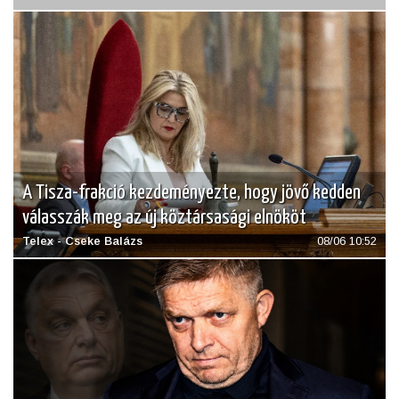
A Tisza-frakció kezdeményezte, hogy jövő kedden
válasszák meg az új köztársasági elnököt
Telex - Cseke Balázs
08/06 10:52