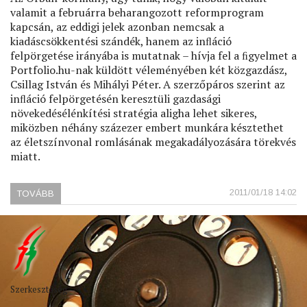
valamit a februárra beharangozott reformprogram
kapcsán, az eddigi jelek azonban nemcsak a
kiadáscsökkentési szándék, hanem az inﬂáció
felpörgetése irányába is mutatnak – hívja fel a ﬁgyelmet a
Portfolio.hu-nak küldött véleményében két közgazdász,
Csillag István és Mihályi Péter. A szerzőpáros szerint az
inﬂáció felpörgetésén keresztüli gazdasági
növekedésélénkítési stratégia aligha lehet sikeres,
miközben néhány százezer embert munkára késztethet
az életszínvonal romlásának megakadályozására törekvés
miatt.
2011/01/18 14:02
TOVÁBB
(TITKOS
FEGYVERÜNK
AZ
INFLÁCIÓ)
Szerkesztőség