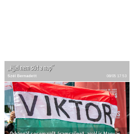
„éjjel nem süt a nap”
Szél Bernadett
08/05 17:53