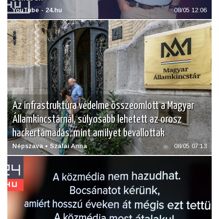
YouTube - 24.hu
08/05 12:06
Az infrastruktúra védelme összeomlott a Magyar
Államkincstárnál, súlyosabb lehetett az orosz
hackertámadás, mint amilyet bevallottak
Népszava • Szalai Anna
08/05 07:13