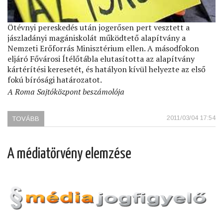
Ötévnyi pereskedés után jogerősen pert vesztett a
jászladányi magániskolát működtető alapítvány a
Nemzeti Erőforrás Minisztérium ellen. A másodfokon
eljáró Fővárosi Ítélőtábla elutasította az alapítvány
kártérítési keresetét, és hatályon kívül helyezte az első
fokú bírósági határozatot.
A Roma Sajtóközpont beszámolója
2011/03/04 17:54
TOVÁBB
(NEM
JÁR
KÁRTÉRÍTÉS
A
A médiatörvény elemzése
JÁSZLADÁNYI
MAGÁNISKOLA
FENNTARTÓJÁNAK)