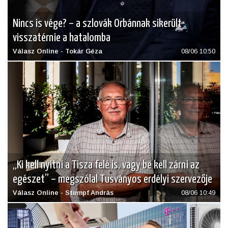
Nincs is vége? – a szlovák Orbánnak sikerült
visszatérnie a hatalomba
Válasz Online - Tokár Géza
08/06 10:50
„Ki kell nyitni a Tisza felé is, vagy be kell zárni az
egészet” – megszólal Tusványos erdélyi szervezője
Válasz Online - Stumpf András
08/06 10:49