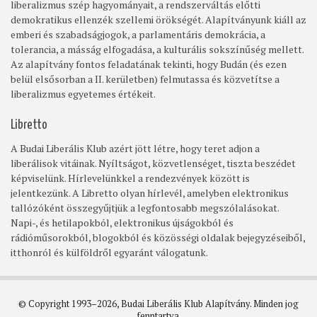
liberalizmus szép hagyományait, a rendszerváltás előtti
demokratikus ellenzék szellemi örökségét. Alapítványunk kiáll az
emberi és szabadságjogok, a parlamentáris demokrácia, a
tolerancia, a másság elfogadása, a kulturális sokszínűség mellett.
Az alapítvány fontos feladatának tekinti, hogy Budán (és ezen
belül elsősorban a II. kerületben) felmutassa és közvetítse a
liberalizmus egyetemes értékeit.
Libretto
A Budai Liberális Klub azért jött létre, hogy teret adjon a
liberálisok vitáinak. Nyíltságot, közvetlenséget, tiszta beszédet
képviselünk. Hírlevelünkkel a rendezvények között is
jelentkezünk. A Libretto olyan hírlevél, amelyben elektronikus
tallózóként összegyűjtjük a legfontosabb megszólalásokat.
Napi-, és hetilapokból, elektronikus újságokból és
rádióműsorokból, blogokból és közösségi oldalak bejegyzéseiből,
itthonról és külföldről egyaránt válogatunk.
© Copyright 1993–2026, Budai Liberális Klub Alapítvány. Minden jog
fenntartva.