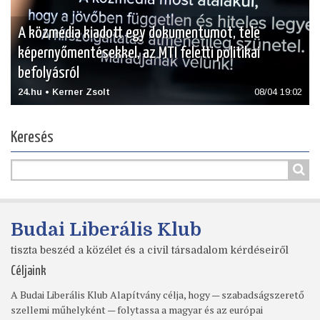
A közmédia kiadott egy dokumentumot, tele
képernyőmentésekkel, az MTI feletti politikai
befolyásról
24.hu • Kerner Zsolt
08/04 19:02
Keresés
Budai Liberális Klub
tiszta beszéd a közélet és a civil társadalom kérdéseiről
Céljaink
A Budai Liberális Klub Alapítvány célja, hogy — szabadságszerető
szellemi műhelyként — folytassa a magyar és az európai