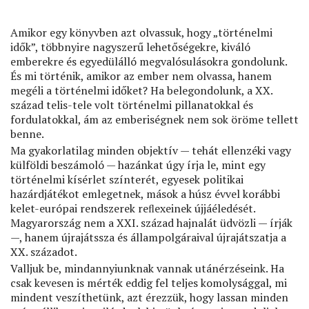
Amikor egy könyvben azt olvassuk, hogy „történelmi
idők”, többnyire nagyszerű lehetőségekre, kiváló
emberekre és egyedülálló megvalósulásokra gondolunk.
És mi történik, amikor az ember nem olvassa, hanem
megéli a történelmi időket? Ha belegondolunk, a XX.
század telis-tele volt történelmi pillanatokkal és
fordulatokkal, ám az emberiségnek nem sok öröme tellett
benne.
Ma gyakorlatilag minden objektív — tehát ellenzéki vagy
külföldi beszámoló — hazánkat úgy írja le, mint egy
történelmi kísérlet színterét, egyesek politikai
hazárdjátékot emlegetnek, mások a húsz évvel korábbi
kelet-európai rendszerek reﬂexeinek újjáéledését.
Magyarország nem a XXI. század hajnalát üdvözli — írják
—, hanem újrajátssza és állampolgáraival újrajátszatja a
XX. századot.
Valljuk be, mindannyiunknak vannak utánérzéseink. Ha
csak kevesen is mérték eddig fel teljes komolysággal, mi
mindent veszíthetünk, azt érezzük, hogy lassan minden