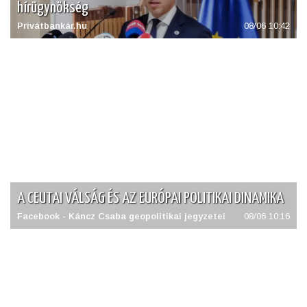
hírügynökség
Privátbankár.hu
08/06 10:42
A CEUTAI VÁLSÁG ÉS AZ EURÓPAI POLITIKAI DINAMIKA
Facebook - Káncz Csaba geopolitikai jegyzetei
08/06 10:16