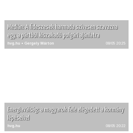
Medián: A fideszesek harmada szívesen szavazna
egy, a pártból kiszakadó polgári ajánlatra
hvg.hu • Gergely Márton
08/05 20:25
Energiaválság: a magyarok fele elégedett a kormány
lépéseivel
hvg.hu
08/05 20:22