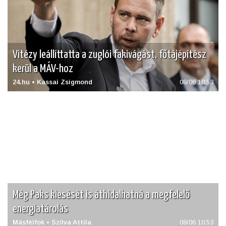
Vitézy leállíttatta a zuglói fakivágást, főtájépítész
kerül a MÁV-hoz
24.hu • Kassai Zsigmond
08/06 10:53
Még Paks kiesését is áthidalhatná a megfelelő
energiatárolás
Másfélfok • Szilva Attila
08/06 10:53