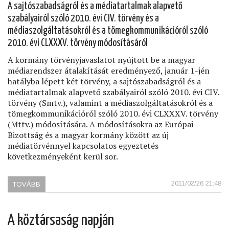
A sajtószabadságról és a médiatartalmak alapvető
szabályairól szóló 2010. évi CIV. törvény és a
médiaszolgáltatásokról és a tömegkommunikációról szóló
2010. évi CLXXXV. törvény módosításáról
A kormány törvényjavaslatot nyújtott be a magyar
médiarendszer átalakítását eredményező, január 1-jén
hatályba lépett két törvény, a sajtószabadságról és a
médiatartalmak alapvető szabályairól szóló 2010. évi CIV.
törvény (Smtv.), valamint a médiaszolgáltatásokról és a
tömegkommunikációról szóló 2010. évi CLXXXV. törvény
(Mttv.) módosítására. A módosításokra az Európai
Bizottság és a magyar kormány között az új
médiatörvénnyel kapcsolatos egyeztetés
következményeként kerül sor.
2011/02/26 21:48
TOVÁBB
(A
MÉDIATÖRVÉNY
ELEMZÉSE)
A köztársaság napján