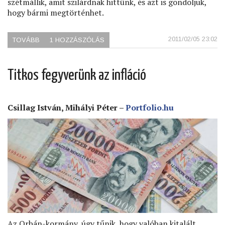
szétmállik, amit szilárdnak hittünk, és azt is gondoljuk,
hogy bármi megtörténhet.
2011/02/05 23:02
TOVÁBB
(A
1 HOZZÁSZÓLÁS
KÖZTÁRSASÁG
NAPJÁN)
Titkos fegyverünk az infláció
Csillag István, Mihályi Péter –
Portfolio.hu
Az Orbán-kormány, úgy tűnik, hogy valóban kitalált