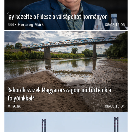
Így kezelte a Fidesz a válságokat kormányon
444 • Herczeg Márk
08/08 15:06
Rekordkisvizek Magyarországon: mi történik a
folyóinkkal?
MTA.hu
08/08 15:04