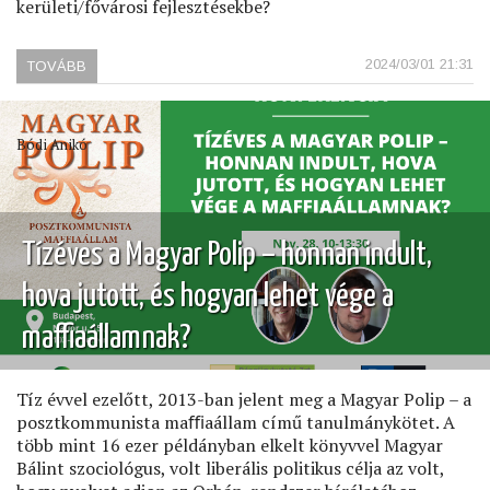
kerületi/fővárosi fejlesztésekbe?
2024/03/01 21:31
TOVÁBB
(MILYEN
LEGYEN
A
VÁROSUNK?)
Bódi Anikó
Tízéves a Magyar Polip – honnan indult,
hova jutott, és hogyan lehet vége a
maffiaállamnak?
Tíz évvel ezelőtt, 2013-ban jelent meg a Magyar Polip – a
posztkommunista maﬃaállam című tanulmánykötet. A
több mint 16 ezer példányban elkelt könyvvel Magyar
Bálint szociológus, volt liberális politikus célja az volt,