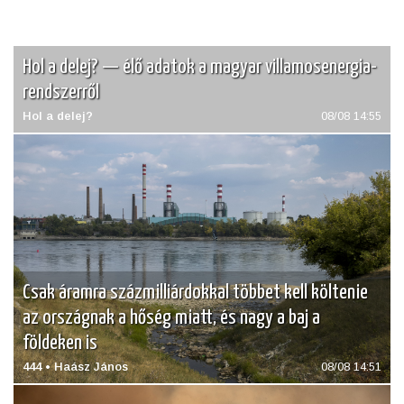
Hol a delej? — élő adatok a magyar villamosenergia-
rendszerről
Hol a delej?
08/08 14:55
Csak áramra százmilliárdokkal többet kell költenie
az országnak a hőség miatt, és nagy a baj a
földeken is
444 • Haász János
08/08 14:51