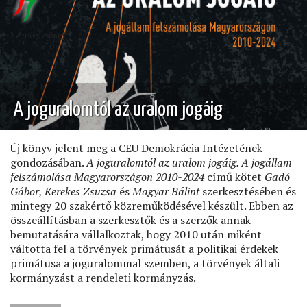
Szerkesztőség
A joguralomtól az uralom jogáig
Új könyv jelent meg a CEU Demokrácia Intézetének
gondozásában.
A joguralomtól az uralom jogáig. A jogállam
felszámolása Magyarországon 2010-2024
című kötet
Gadó
Gábor, Kerekes Zsuzsa
és
Magyar Bálint
szerkesztésében és
mintegy 20 szakértő közreműködésével készült. Ebben az
összeállításban a szerkesztők és a szerzők annak
bemutatására vállalkoztak, hogy 2010 után miként
váltotta fel a törvények primátusát a politikai érdekek
primátusa a joguralommal szemben, a törvények általi
kormányzást a rendeleti kormányzás.