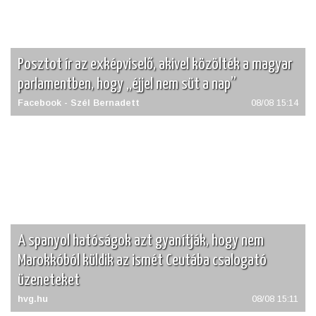
Posztot ír az exképviselő, akivel közölték a magyar
parlamentben, hogy „éjjel nem süt a nap”
Facebook - Szél Bernadett
08/08 15:14
A spanyol hatóságok azt gyanítják, hogy nem
Marokkóból küldik az ismét Ceutába csalogató
üzeneteket
hvg.hu
08/08 15:11