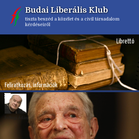
Ugrás
Budai Liberális Klub
a
tartalomra
tiszta beszéd a közélet és a civil társadalom
kérdéseiről
Librettó
Feliratkozás, információk
Fellegi Ádám