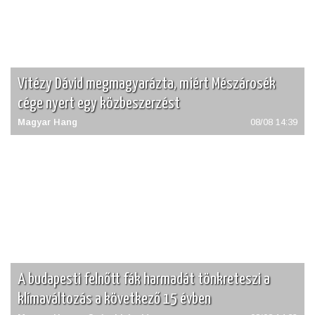
Vitézy Dávid megmagyarázta, miért Mészárosék
cége nyert egy közbeszerzést
Magyar Hang
08/08 14:39
A budapesti felnőtt fák harmadát tönkreteszi a
klímaváltozás a következő 15 évben