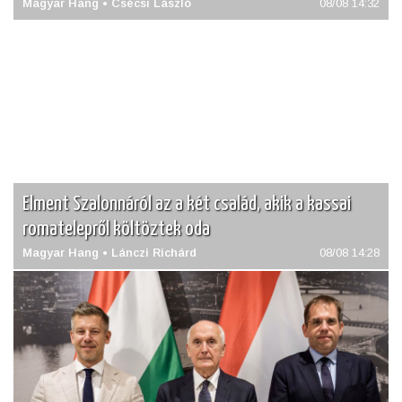
Magyar Hang • Csécsi László
08/08 14:32
Elment Szalonnáról az a két család, akik a kassai
romatelepről költöztek oda
Magyar Hang • Lánczi Richárd
08/08 14:28