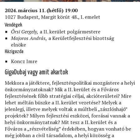
2024. március 11. (hétfő) 19:00
1027 Budapest, Margit körút 48., I. emelet
Vendégek
Őrsi Gergely,
a II. kerület polgármestere
Majoros András,
a Kerületfejlesztési bizottság
elnöke
Házigazda
Koncz Imre
GigaDubaj vagy amit akartok
Mekkora a játéktere, fejlesztéspolitikai mozgástere a helyi
önkormányzatoknak? Mik a II. kerület és a Főváros
fejlesztésének főbb stratégiai céljai, akcióterületei? Mire
lehet méltán büszke a II. kerület vezetése? Melyek a
jelenlegi, illetve melyek voltak a múltbeli „zászlóshajó”
projektek? Milyen fejlesztési eszközei, forrásai vannak a
helyi önkormányzatnak? Mit tesz a II. kerület és a
Főváros a „részvételiség” érdekében, hogyan vonható be
még jobban a civil társadalom, a helyi közösség a