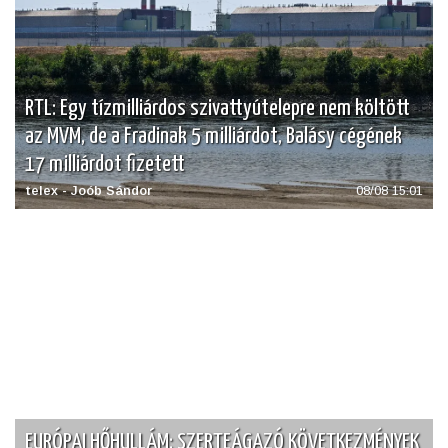
RTL: Egy tízmilliárdos szivattyútelepre nem költött
az MVM, de a Fradinak 5 milliárdot, Balásy cégének
17 milliárdot fizetett
telex - Joób Sándor
08/08 15:01
EURÓPAI HŐHULLÁM: SZERTEÁGAZÓ KÖVETKEZMÉNYEK