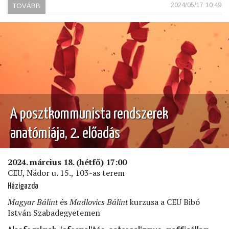
2024/05/17 10:49
TOVÁBB
(A
JOGURALOMTÓL
AZ
URALOM
JOGÁIG)
A posztkommunista rendszerek
anatómiája, 2. előadás
2024. március 18. (hétfő) 17:00
CEU, Nádor u. 15., 103-as terem
Házigazda
Magyar Bálint
és
Madlovics Bálint
kurzusa a CEU Bibó
István Szabadegyetemen