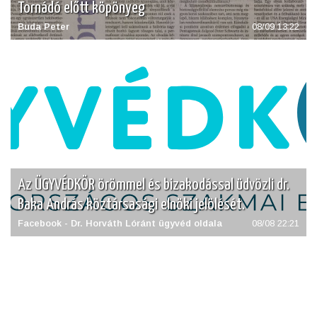
Tornádó előtt köpönyeg
Buda Peter
08/09 13:22
Az ÜGYVÉDKÖR örömmel és bizakodással üdvözli dr.
Baka András köztársasági elnöki jelölését.
Facebook - Dr. Horváth Lóránt ügyvéd oldala
08/08 22:21