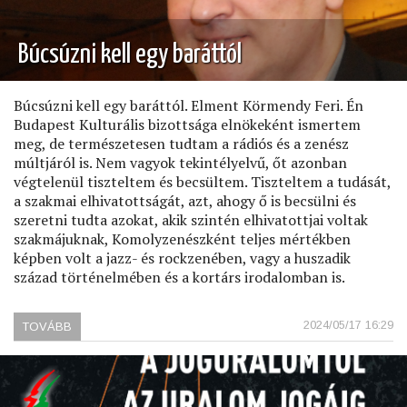
Búcsúzni kell egy baráttól
Búcsúzni kell egy baráttól. Elment Körmendy Feri. Én
Budapest Kulturális bizottsága elnökeként ismertem
meg, de természetesen tudtam a rádiós és a zenész
múltjáról is. Nem vagyok tekintélyelvű, őt azonban
végtelenül tiszteltem és becsültem. Tiszteltem a tudását,
a szakmai elhivatottságát, azt, ahogy ő is becsülni és
szeretni tudta azokat, akik szintén elhivatottjai voltak
szakmájuknak, Komolyzenészként teljes mértékben
képben volt a jazz- és rockzenében, vagy a huszadik
század történelmében és a kortárs irodalomban is.
2024/05/17 16:29
TOVÁBB
(BÚCSÚZNI
KELL
EGY
BARÁTTÓL)