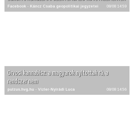
Facebook - Káncz Csaba geopolitikai jegyzetei
08/08 14:59
Orvosi kannabisz: a magyarok nyitottak rá, a
rendszer nem
pulzus.hvg.hu - Vizler-Nyirádi Luca
08/08 14:56