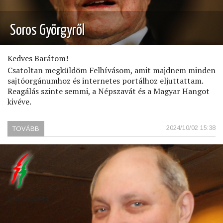
Soros Györgyről
Kedves Barátom!
Csatoltan megküldöm Felhívásom, amit majdnem minden
sajtóorgánumhoz és internetes portálhoz eljuttattam.
Reagálás szinte semmi, a Népszavát és a Magyar Hangot
kivéve.
2024/10/02 15:38
TOVÁBB
(SOROS
GYÖRGYRŐL)
Szerkesztőség