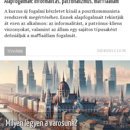
Alapfogalmak: informalitás, patronalizmus, maﬃaállam
A kurzus új fogalmi készletet kínál a posztkommunista
rendszerek megértéséhez. Ennek alapfogalmait tekintjük
át ezen az alkalmon: az informalitást, a patrónus-kliens
viszonyokat, valamint az állam egy sajátos típusaként
deﬁniáljuk a maﬃaállam fogalmát.
2024/03/13 10:39
TOVÁBB
(A
POSZTKOMMUNISTA
RENDSZEREK
ANATÓMIÁJA,
2.
ELŐADÁS)
Milyen legyen a városunk?