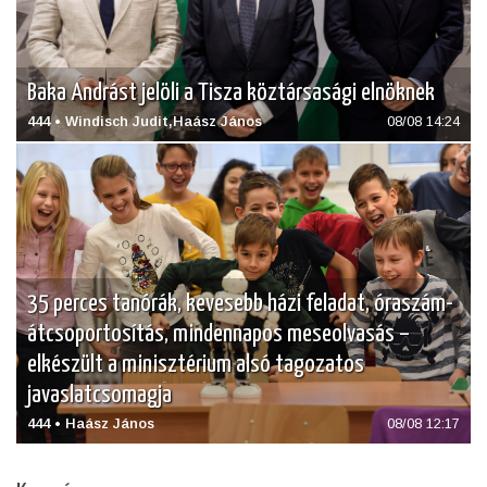
Baka Andrást jelöli a Tisza köztársasági elnöknek
444 • Windisch Judit,Haász János
08/08 14:24
35 perces tanórák, kevesebb házi feladat, óraszám-
átcsoportosítás, mindennapos meseolvasás –
elkészült a minisztérium alsó tagozatos
javaslatcsomagja
444 • Haász János
08/08 12:17