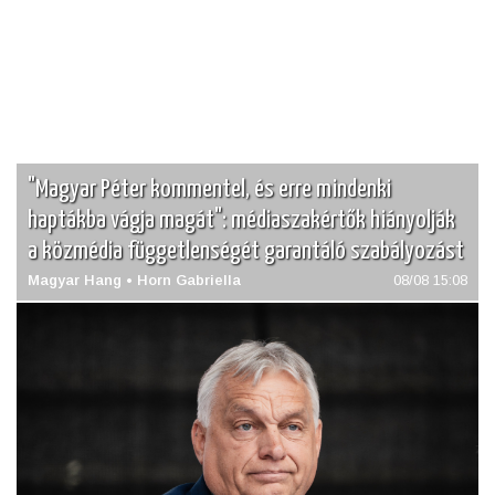
"Magyar Péter kommentel, és erre mindenki
haptákba vágja magát": médiaszakértők hiányolják
a közmédia függetlenségét garantáló szabályozást
Magyar Hang • Horn Gabriella
08/08 15:08