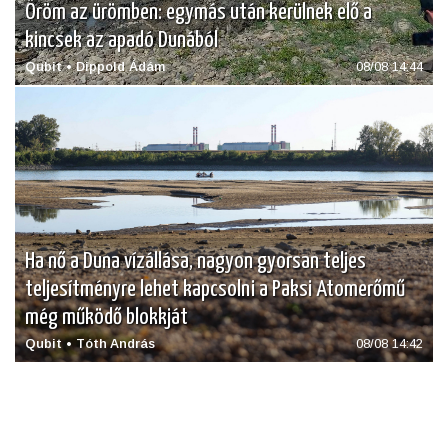
Öröm az ürömben: egymás után kerülnek elő a
kincsek az apadó Dunából
Qubit • Dippold Ádám
08/08 14:44
Ha nő a Duna vízállása, nagyon gyorsan teljes
teljesítményre lehet kapcsolni a Paksi Atomerőmű
még működő blokkját
Qubit • Tóth András
08/08 14:42