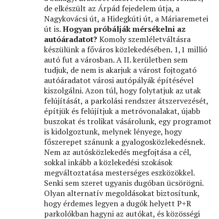
de elkészült az Árpád fejedelem útja, a
Nagykovácsi út, a Hidegkúti út, a Máriaremetei
út is.
Hogyan próbálják mérsékelni az
autóáradatot?
Komoly szemléletváltásra
készülünk a főváros közlekedésében. 1,1 millió
autó fut a városban. A II. kerületben sem
tudjuk, de nem is akarjuk a várost fojtogató
autóáradatot városi autópályák építésével
kiszolgálni. Azon túl, hogy folytatjuk az utak
felújítását, a parkolási rendszer átszervezését,
építjük és felújítjuk a metróvonalakat, újabb
buszokat és trolikat vásárolunk, egy programot
is kidolgoztunk, melynek lényege, hogy
főszerepet szánunk a gyalogosközlekedésnek.
Nem az autósközlekedés megfojtása a cél,
sokkal inkább a közlekedési szokások
megváltoztatása mesterséges eszközökkel.
Senki sem szeret ugyanis dugóban ücsörögni.
Olyan alternatív megoldásokat biztosítunk,
hogy érdemes legyen a dugók helyett P+R
parkolókban hagyni az autókat, és közösségi