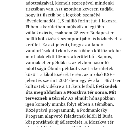
adottságaival, kiemelt szerepével mindenki
tisztában van. Azt azonban kevesen tudják,
hogy itt ﬁzetik be a legtöbb személyi
jövedelemadót. 1,3 millió forint jut 1 lakosra.
Ebben a kerületben működik a legtöbb
vállalkozás is, csaknem 28 ezer. Budapesten
belüli költözések szempontjából is közkedvelt a
kerület. Ez azt jelenti, hogy az állandó
vándorlásokat tekintve is többen költöznek be,
mint akik elköltöznek a kerületből. Sajnos,
vannak ellenpéldák is: az elvben hasonló
adottságú Óbuda például vezet a kerületek
között a kiköltözések terén: az utolsó KSH-
jelentés szerint 2004-ben egy év alatt 4671-en
költöztek vidékre a III. kerületből.
Évtizedek
óta megoldatlan a Moszkva tér sorsa. Mit
terveznek a térrel?
Az elmúlt hónapokban
igen komoly munka folyt ebben a témában.
Középtávú programunk, a Podmaniczky
Program alapvető feladatnak jelöli ki Buda
központjának újjáélesztését. A Moszkva tér