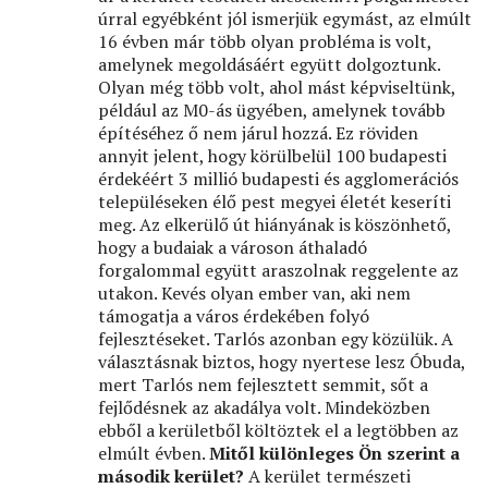
úrral egyébként jól ismerjük egymást, az elmúlt
16 évben már több olyan probléma is volt,
amelynek megoldásáért együtt dolgoztunk.
Olyan még több volt, ahol mást képviseltünk,
például az M0-ás ügyében, amelynek tovább
építéséhez ő nem járul hozzá. Ez röviden
annyit jelent, hogy körülbelül 100 budapesti
érdekéért 3 millió budapesti és agglomerációs
településeken élő pest megyei életét keseríti
meg. Az elkerülő út hiányának is köszönhető,
hogy a budaiak a városon áthaladó
forgalommal együtt araszolnak reggelente az
utakon. Kevés olyan ember van, aki nem
támogatja a város érdekében folyó
fejlesztéseket. Tarlós azonban egy közülük. A
választásnak biztos, hogy nyertese lesz Óbuda,
mert Tarlós nem fejlesztett semmit, sőt a
fejlődésnek az akadálya volt. Mindeközben
ebből a kerületből költöztek el a legtöbben az
elmúlt évben.
Mitől különleges Ön szerint a
második kerület?
A kerület természeti