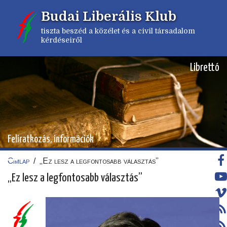
Ugrás
Budai Liberális Klub
a
tartalomra
tiszta beszéd a közélet és a civil társadalom
kérdéseiről
Librettó
Feliratkozás, információk
Címlap
/
„Ez lesz a legfontosabb választás”
Morzsa
„Ez lesz a legfontosabb választás”