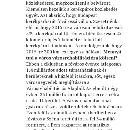
közlekedéssel megközelíteni a belvárost.
Kiemelten kezeljük a kerékpáros közlekedés
ügyét. Azt akarjuk, hogy Budapest
kerékpárbarát fővárossá váljon. Szeretnénk
elérni, hogy 2015-re a városon belüli utazások
5%-a kerékpárral történjen. Idén összesen 25
kilométer új és 7 kilométer felújított
kerékpárutat adunk át. Azon dolgozunk, hogy
2015-re 300 km-es legyen a hálózat.
Mennyit
tud a város városrehabilitációra költeni?
Ebben a ciklusban a főváros évente átlagosan
1,4 milliárdot adott társasházaknak és
kerületeknek a házfelújításokra, sőt, egész
városnegyedek megújítására a
Városrehabilitációs Alapból. Az elmúlt négy
évben 261 millió forintot kapott erre a célra
csak a II. kerület. A városrehabilitációnak
gyakran része a zöldterületek rehabilitációja is.
Ezen felül az elmúlt 4 évben a kerületben a
főváros a Széna teret újította fel 34 millió
forintért, a Bem rakpartra automatikus