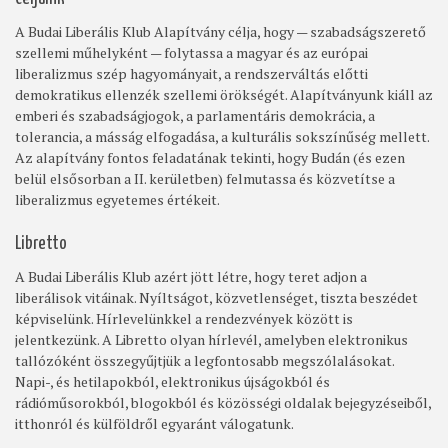
A Budai Liberális Klub Alapítvány célja, hogy — szabadságszerető
szellemi műhelyként — folytassa a magyar és az európai
liberalizmus szép hagyományait, a rendszerváltás előtti
demokratikus ellenzék szellemi örökségét. Alapítványunk kiáll az
emberi és szabadságjogok, a parlamentáris demokrácia, a
tolerancia, a másság elfogadása, a kulturális sokszínűség mellett.
Az alapítvány fontos feladatának tekinti, hogy Budán (és ezen
belül elsősorban a II. kerületben) felmutassa és közvetítse a
liberalizmus egyetemes értékeit.
Libretto
A Budai Liberális Klub azért jött létre, hogy teret adjon a
liberálisok vitáinak. Nyíltságot, közvetlenséget, tiszta beszédet
képviselünk. Hírlevelünkkel a rendezvények között is
jelentkezünk. A Libretto olyan hírlevél, amelyben elektronikus
tallózóként összegyűjtjük a legfontosabb megszólalásokat.
Napi-, és hetilapokból, elektronikus újságokból és
rádióműsorokból, blogokból és közösségi oldalak bejegyzéseiből,
itthonról és külföldről egyaránt válogatunk.