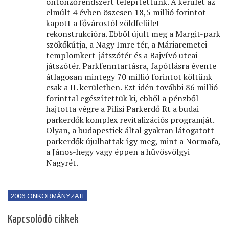
öntönzőrendszert telepítettünk. A kerület az
elmúlt 4 évben öszesen 18,5 millió forintot
kapott a fővárostól zöldfelület-
rekonstrukcióra. Ebből újult meg a Margit-park
szökőkútja, a Nagy Imre tér, a Máriaremetei
templomkert-játszótér és a Bajvívó utcai
játszótér. Parkfenntartásra, fapótlásra évente
átlagosan mintegy 70 millió forintot költünk
csak a II. kerületben. Ezt idén további 86 millió
forinttal egészítettük ki, ebből a pénzből
hajtotta végre a Pilisi Parkerdő Rt a budai
parkerdők komplex revitalizációs programját.
Olyan, a budapestiek által gyakran látogatott
parkerdők újulhattak így meg, mint a Normafa,
a János-hegy vagy éppen a hűvösvölgyi
Nagyrét.
2006 ÖNKORMÁNYZATI
Kapcsolódó cikkek