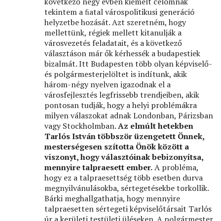
következő négy évben kiemelt célomnak
tekintem a ﬁatal várospolitikusi generáció
helyzetbe hozását. Azt szeretném, hogy
mellettünk, régiek mellett kitanulják a
városvezetés feladatait, és a következő
választáson már ők kérhessék a budapestiek
bizalmát. Itt Budapesten több olyan képviselő-
és polgármesterjelöltet is indítunk, akik
három-négy nyelven igazodnak el a
városfejlesztés legfrissebb trendjeiben, akik
pontosan tudják, hogy a helyi problémákra
milyen válaszokat adnak Londonban, Párizsban
vagy Stockholmban.
Az elmúlt hetekben
Tarlós István többször üzengetett Önnek,
mesterségesen szította Önök között a
viszonyt, hogy választóinak bebizonyítsa,
mennyire talpraesett ember.
A probléma,
hogy ez a talpraesettség több esetben durva
megnyilvánulásokba, sértegetésekbe torkollik.
Bárki meghallgathatja, hogy mennyire
talpraesetten sértegeti képviselőtársait Tarlós
úr a kerületi testületi üléseken. A polgármester