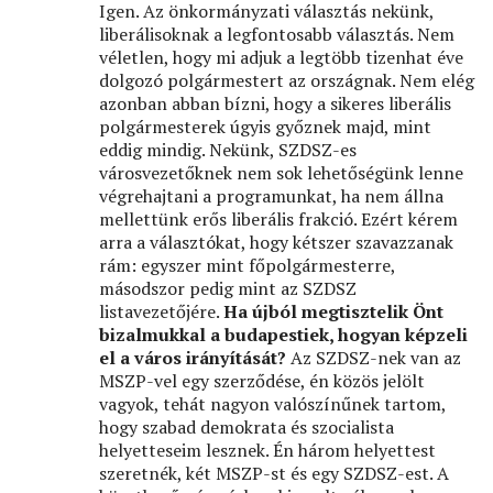
Igen. Az önkormányzati választás nekünk,
liberálisoknak a legfontosabb választás. Nem
véletlen, hogy mi adjuk a legtöbb tizenhat éve
dolgozó polgármestert az országnak. Nem elég
azonban abban bízni, hogy a sikeres liberális
polgármesterek úgyis győznek majd, mint
eddig mindig. Nekünk, SZDSZ-es
városvezetőknek nem sok lehetőségünk lenne
végrehajtani a programunkat, ha nem állna
mellettünk erős liberális frakció. Ezért kérem
arra a választókat, hogy kétszer szavazzanak
rám: egyszer mint főpolgármesterre,
másodszor pedig mint az SZDSZ
listavezetőjére.
Ha újból megtisztelik Önt
bizalmukkal a budapestiek, hogyan képzeli
el a város irányítását?
Az SZDSZ-nek van az
MSZP-vel egy szerződése, én közös jelölt
vagyok, tehát nagyon valószínűnek tartom,
hogy szabad demokrata és szocialista
helyetteseim lesznek. Én három helyettest
szeretnék, két MSZP-st és egy SZDSZ-est. A