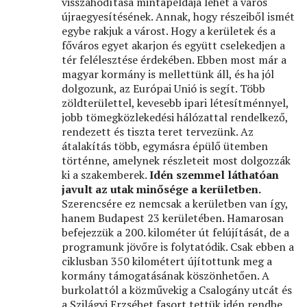
visszahódítása mintapéldája lehet a város
újraegyesítésének. Annak, hogy részeiből ismét
egybe rakjuk a várost. Hogy a kerületek és a
főváros egyet akarjon és együtt cselekedjen a
tér felélesztése érdekében. Ebben most már a
magyar kormány is mellettünk áll, és ha jól
dolgozunk, az Európai Unió is segít. Több
zöldterülettel, kevesebb ipari létesítménnyel,
jobb tömegközlekedési hálózattal rendelkező,
rendezett és tiszta teret tervezünk. Az
átalakítás több, egymásra épülő ütemben
történne, amelynek részleteit most dolgozzák
ki a szakemberek.
Idén szemmel láthatóan
javult az utak minősége a kerületben.
Szerencsére ez nemcsak a kerületben van így,
hanem Budapest 23 kerületében. Hamarosan
befejezzük a 200. kilométer út felújítását, de a
programunk jövőre is folytatódik. Csak ebben a
ciklusban 350 kilométert újítottunk meg a
kormány támogatásának köszönhetően. A
burkolattól a közművekig a Csalogány utcát és
a Szilágyi Erzsébet fasort tettük idén rendbe,