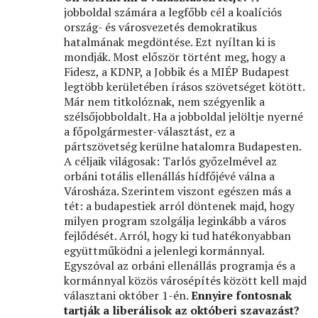
jobboldal számára a legfőbb cél a koalíciós
ország- és városvezetés demokratikus
hatalmának megdöntése. Ezt nyíltan ki is
mondják. Most először történt meg, hogy a
Fidesz, a KDNP, a Jobbik és a MIÉP Budapest
legtöbb kerületében írásos szövetséget kötött.
Már nem titkolóznak, nem szégyenlik a
szélsőjobboldalt. Ha a jobboldal jelöltje nyerné
a főpolgármester-választást, ez a
pártszövetség kerülne hatalomra Budapesten.
A céljaik világosak: Tarlós győzelmével az
orbáni totális ellenállás hídfőjévé válna a
Városháza. Szerintem viszont egészen más a
tét: a budapestiek arról döntenek majd, hogy
milyen program szolgálja leginkább a város
fejlődését. Arról, hogy ki tud hatékonyabban
együttműködni a jelenlegi kormánnyal.
Egyszóval az orbáni ellenállás programja és a
kormánnyal közös városépítés között kell majd
választani október 1-én.
Ennyire fontosnak
tartják a liberálisok az októberi szavazást?