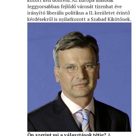
között kell dönteni. Az Európa második
leggyorsabban fejlődő városát tizenhat éve
irányító liberális politikus a II. kerületet érintő
kérdésekről is nyilatkozott a Szabad Kikötőnek.
Ön szerint mi a választások tétje?
A