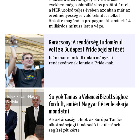
években még többmilliárdos proﬁtot ért el,
a NER utolsó teljes évében azonban már az
eredményességre való tekintet nélkül
öntötte magából a propagandát, aminek 14
milliárdos mínusz lett a vége.
24․hu
Karácsony: A rendőrség tudomásul
vette a Budapest Pride bejelentését
Idén már nem kell önkormányzati
rendezvénynek lennie a Pride-nak.
Telex • Iván-Nagy
Sulyok Tamás a Velencei Bizottsághoz
Szilvia
fordult, amiért Magyar Péter le akarja
mondatni
A köztársasági elnök az Európa Tanács
alkotmányjogi tanácsadó testületének
segítségét kérte.