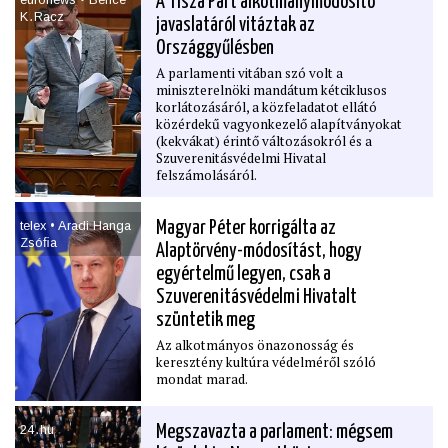
A Tisza Párt alkotmánymódosító
K․Racz
javaslatáról vitáztak az
Országgyűlésben
A parlamenti vitában szó volt a
miniszterelnöki mandátum kétciklusos
korlátozásáról, a közfeladatot ellátó
közérdekű vagyonkezelő alapítványokat
(kekvákat) érintő változásokról és a
Szuverenitásvédelmi Hivatal
felszámolásáról.
telex • Aradi Hanga
Magyar Péter korrigálta az
Zsóﬁa
Alaptörvény-módosítást, hogy
egyértelmű legyen, csak a
Szuverenitásvédelmi Hivatalt
szüntetik meg
Az alkotmányos önazonosság és
keresztény kultúra védelméről szóló
mondat marad.
24․hu
Megszavazta a parlament: mégsem