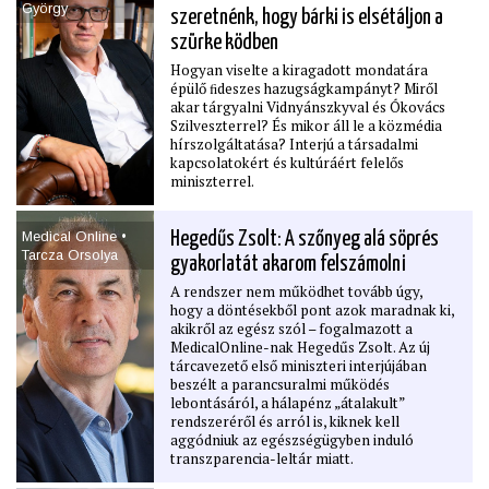
György
szeretnénk, hogy bárki is elsétáljon a
szürke ködben
Hogyan viselte a kiragadott mondatára
épülő ﬁdeszes hazugságkampányt? Miről
akar tárgyalni Vidnyánszkyval és Ókovács
Szilveszterrel? És mikor áll le a közmédia
hírszolgáltatása? Interjú a társadalmi
kapcsolatokért és kultúráért felelős
miniszterrel.
Medical Online •
Hegedűs Zsolt: A szőnyeg alá söprés
Tarcza Orsolya
gyakorlatát akarom felszámolni
A rendszer nem működhet tovább úgy,
hogy a döntésekből pont azok maradnak ki,
akikről az egész szól – fogalmazott a
MedicalOnline-nak Hegedűs Zsolt. Az új
tárcavezető első miniszteri interjújában
beszélt a parancsuralmi működés
lebontásáról, a hálapénz „átalakult”
rendszeréről és arról is, kiknek kell
aggódniuk az egészségügyben induló
transzparencia-leltár miatt.