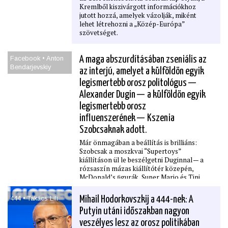
Kremlből kiszivárgott információkhoz
jutott hozzá, amelyek vázolják, miként
lehet létrehozni a „Közép-Európa”
szövetséget.
Facebook • Anton
A maga abszurdításában zseniális az
Bendarjevskiy
az interjú, amelyet a külföldön egyik
legismertebb orosz politológus —
Alexander Dugin — a külföldön egyik
legismertebb orosz
inﬂuenszerének — Kszenia
Szobcsaknak adott.
Már önmagában a beállítás is brilliáns:
Szobcsak a moszkvai “Supertoys”
kiállításon ül le beszélgetni Duginnal — a
rózsaszín mázas kiállítótér közepén,
McDonald’s ﬁgurák, Super Mario és Tini
Nindzsa Teknőcök, valamint Nu Pagagyi
farkasa, az orosz micimackó és rózsaszín
444 • Takács Lili
Mihail Hodorkovszkij a 444-nek: A
Cseburaska társaságában. Erre mondja
Putyin utáni időszakban nagyon
Dugin rögtön kezdéskor, hogy ez a “brain
rot esztétikája” (agy rohadás).
veszélyes lesz az orosz politikában