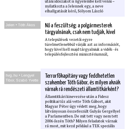
utáni időszakot is ﬁgyelembe kell venni –
nyilatkozta a Jelennek egy, a neve
elhallgatását kérő, Sólyom László
alkotmánybírói felfogását jól ismerő
alkotmányjogász.
Jelen • Tóth Ákos
Nő a feszültség: a polgármesterek
tárgyalnának, csak nem tudják, kivel
A települések vezetői egyre
türelmetlenebbül várják azt az információt,
hogy kivel kell majd tárgyalniuk a vidék- és
településfejlesztési minisztériumnál,
hvg․hu • Lengyel
Terrorfőkapitány vagy feddhetetlen
Tibor, Szabó Yvette
szakember Tóth Gábor, és milyen aknák
várnak rá rendészeti államtitkárként?
Államtitkári kinevezése után a Fidesz
politikai tűz alá vette Tóth Gábort, akit
Magyar Péter úgy védett meg, hogy
látványosan összefeszült Gulyás Gergellyel
a Parlamentben. De mit tett vagy nem tett
2006 őszén Tóth? Milyen feladatok várnak
rá most, mit kezd például a TEK speciális