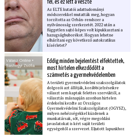
fel, és ez lett a veszte
ban elhunyt. Mégis, az idehaza szinte
ismeretlen A katonai alkalmatlanság
Az ELTE kutatói adattudományi
pszichológiájáról című könyve
módszerekkel mutatták meg, hogyan
kísértetiesen passzol a magyar helyzetre.
torzította az Orbán-rendszer a
Nemcsak a közelmúltat segít megértetni,
nyilvánosság szerkezetét. 2022 után a
de ﬁgyelmeztetés a jelen és a jövő erős
független sajtó képes volt kipukkasztani a
vezetőinek is.
hazugságbuborékot. Hogyan lehetne
elhárítani egy következő autokratikus
kísérletet?
Válasz Online •
Eddig minden bejelentést elfektettek,
Sashegyi Zsóﬁa
most hirtelen elkezdődött a
számvetés a gyermekvédelemben
A területi gyermekvédelmi szakszolgálatok
dolgozói azt állítják, korábbi jelzéseikre
választ sem kaptak felettes szervüktől, a
választás másnapján azonban hirtelen
érdekelni kezdte az Országos
Gyermekvédelmi Szakszolgálatot (OGYSZ),
milyen nehézségekkel küzdenek a
munkatársak, sőt, végre megoldási
javaslatokat is kért saját területi
egységeitől a szervezet. Eljutott lapunkhoz
az a kizárólag zártkörű szakmai