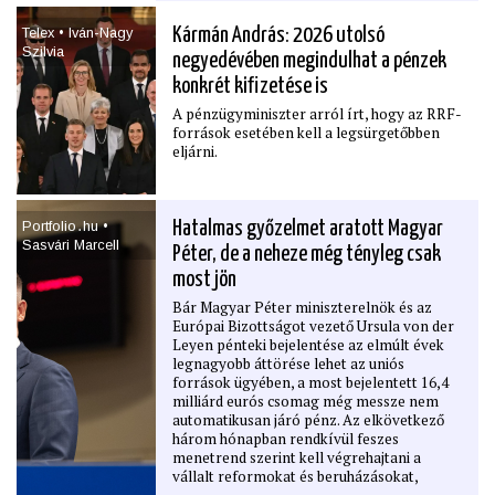
befagyasztott kohéziós pénzek is
hozzáférhetők lesznek. Nem sokkal a
Telex • Iván-Nagy
Kármán András: 2026 utolsó
sajtótájékoztató után adott exluzív interjút
Szilvia
negyedévében megindulhat a pénzek
a HVG-nek Brüsszelben Magyar Péter
miniszterelnök, illetve néhány kérdésre
konkrét kiﬁzetése is
Vitézy Dávid közlekedési és beruházási
A pénzügyminiszter arról írt, hogy az RRF-
miniszter válaszolt.
források esetében kell a legsürgetőbben
eljárni.
Portfolio․hu •
Hatalmas győzelmet aratott Magyar
Sasvári Marcell
Péter, de a neheze még tényleg csak
most jön
Bár Magyar Péter miniszterelnök és az
Európai Bizottságot vezető Ursula von der
Leyen pénteki bejelentése az elmúlt évek
legnagyobb áttörése lehet az uniós
források ügyében, a most bejelentett 16,4
milliárd eurós csomag még messze nem
automatikusan járó pénz. Az elkövetkező
három hónapban rendkívül feszes
menetrend szerint kell végrehajtani a
vállalt reformokat és beruházásokat,