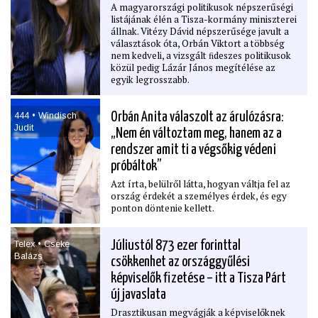
A magyarországi politikusok népszerűségi
listájának élén a Tisza-kormány miniszterei
állnak. Vitézy Dávid népszerűsége javult a
választások óta, Orbán Viktort a többség
nem kedveli, a vizsgált ﬁdeszes politikusok
közül pedig Lázár János megítélése az
egyik legrosszabb.
444 • Windisch
Orbán Anita válaszolt az árulózásra:
Judit
„Nem én változtam meg, hanem az a
rendszer amit ti a végsőkig védeni
próbáltok”
Azt írta, belülről látta, hogyan váltja fel az
ország érdekét a személyes érdek, és egy
ponton döntenie kellett.
Telex • Cseke
Júliustól 873 ezer forinttal
Balázs
csökkenhet az országgyűlési
képviselők ﬁzetése – itt a Tisza Párt
új javaslata
Drasztikusan megvágják a képviselőknek