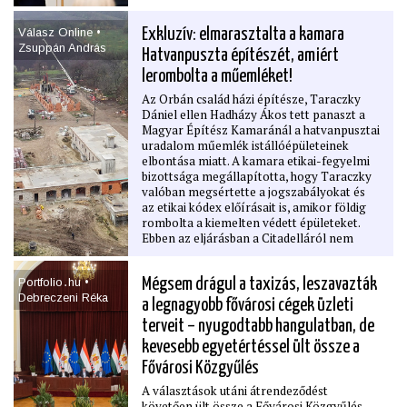
Válasz Online •
Exkluzív: elmarasztalta a kamara
Zsuppán András
Hatvanpuszta építészét, amiért
lerombolta a műemléket!
Az Orbán család házi építésze, Taraczky
Dániel ellen Hadházy Ákos tett panaszt a
Magyar Építész Kamaránál a hatvanpusztai
uradalom műemlék istállóépületeinek
elbontása miatt. A kamara etikai-fegyelmi
bizottsága megállapította, hogy Taraczky
valóban megsértette a jogszabályokat és
az etikai kódex előírásait is, amikor földig
rombolta a kiemelten védett épületeket.
Ebben az eljárásban a Citadelláról nem
esett szó, de az építész azt a műemléket is
súlyosan megkárosította. Hadházy Ákos a
Portfolio․hu •
Mégsem drágul a taxizás, leszavazták
Válasz Online-nak azt mondja: ismét
Debreczeni Réka
feljelentést tesz szándékos
a legnagyobb fővárosi cégek üzleti
műemlékrombolás, valamint – az
terveit – nyugodtabb hangulatban, de
engedélyeket kiadó hivatalnok ellen –
hivatali visszaélés bűncselekménye miatt.
kevesebb egyetértéssel ült össze a
Fővárosi Közgyűlés
A választások utáni átrendeződést
követően ült össze a Fővárosi Közgyűlés,