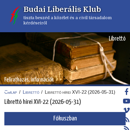
Ugrás
Budai Liberális Klub
a
tartalomra
tiszta beszéd a közélet és a civil társadalom
kérdéseiről
Librettó
Feliratkozás, információk
Címlap
/
Librettó
/
Librettó hírei XVI-22 (2026-05-31)
Morzsa
Librettó hírei XVI-22 (2026-05-31)
Fókuszban