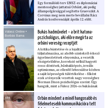
Egy formálódó terv ENSZ-es diplomáciai
nélkül újították fel a műemlék épületeket?
mentességhez juttatná Orbánt, aki pedig
• Csak azért alapította meg Kocsis Máté a
állampolgársággal segítette Gruevszkit. A
Védvonal nevű jogsegélyszolgálatot, hogy
Corvinus meg nem merte bevállalni Rácz
úgy tűnhessen, a Fidesz még létezik?
András konferenciáját április 12. előtt.
• Ki a leginkább „szexi“ politikus jelenleg az
új Országgyűlés ellenzéki képviselői közül?
Válasz Online •
Bukás hadművelet – a brit katona-
Borbás Barna
pszichológus, aki előre megírta az
orbáni vereség receptjét
A kritika büntetése és a lojalitás
túljutalmazása, az alsóbb szintekről érkező
ﬁgyelmeztetések elnyomása, a vezetők
elszigetelődése, korrekció nélkül hagyott
rossz döntések, bűnbakképzés, irreális
optimizmus, az ellenfél lebecsülése közben
a saját képességek túlértékelése – főként
ezek a tényezők vezettek nagy vereséghez
Norman Dixon pszichológus szerint. Úgy
hangzik, mint a Fidesz 2026-os bukásának
elemzése? Pedig nem az: a brit teoretikus
1976-ban vetette papírra mindezt, nem is
444
Orbán mindent a minél hangosabb és
politikai, hanem katonai összefüggésben, és
még csak alkalma sem lehet reﬂektálni a
félelmetesebb kommunikációra tett
válságba jutott orbánizmusra, hiszen 2013-