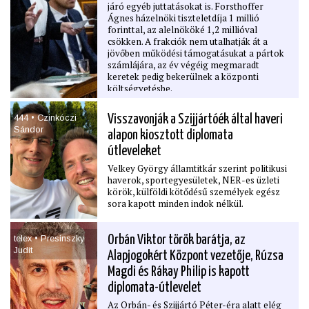
járó egyéb juttatásokat is. Forsthoffer
Ágnes házelnöki tiszteletdíja 1 millió
forinttal, az alelnököké 1,2 millióval
csökken. A frakciók nem utalhatják át a
jövőben működési támogatásukat a pártok
számlájára, az év végéig megmaradt
keretek pedig bekerülnek a központi
költségvetésbe.
444 • Czinkóczi
Visszavonják a Szijjártóék által haveri
Sándor
alapon kiosztott diplomata
útleveleket
Velkey György államtitkár szerint politikusi
haverok, sportegyesületek, NER-es üzleti
körök, külföldi kötődésű személyek egész
sora kapott minden indok nélkül.
telex • Presinszky
Orbán Viktor török barátja, az
Judit
Alapjogokért Központ vezetője, Rúzsa
Magdi és Rákay Philip is kapott
diplomata-útlevelet
Az Orbán- és Szijjártó Péter-éra alatt elég