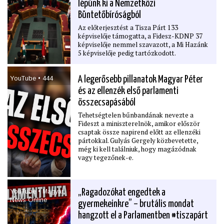
lépünk ki a Nemzetközi
Büntetőbíróságból
Az előterjesztést a Tisza Párt 133
képviselője támogatta, a Fidesz-KDNP 37
képviselője nemmel szavazott, a Mi Hazánk
5 képviselője pedig tartózkodott.
YouTube • 444
A legerősebb pillanatok Magyar Péter
és az ellenzék első parlamenti
összecsapásából
Tehetségtelen bűnbandának nevezte a
Fideszt a miniszterelnök, amikor először
csaptak össze napirend előtt az ellenzéki
pártokkal. Gulyás Gergely közbevetette,
még ki kell találniuk, hogy magázódnak
vagy tegezőnek-e.
YouTube • Magyar
„Ragadozókat engedtek a
News Online
gyermekeinkre” – brutális mondat
hangzott el a Parlamentben #tiszapárt