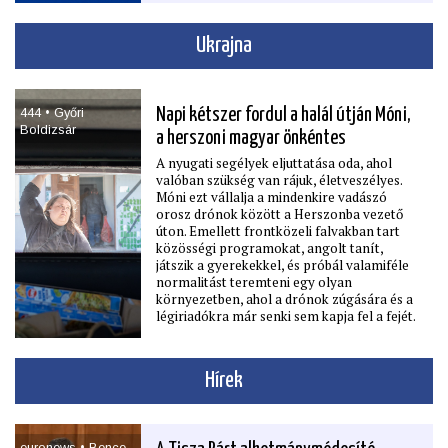
ugyanakkor a háttérbeszélgetések alapján
Brüsszel alapvetően politikailag és
technikailag is azon dolgozik, hogy a
Ukrajna
források döntő része valóban lehívható
legyen. Az uniós rendszer ráadásul nem
„mindent vagy semmit” logikával működik:
ha a legfontosabb feltételek teljesülnek,
444 • Győri
Napi kétszer fordul a halál útján Móni,
akkor még részleges csúszások vagy kisebb
Boldizsár
hiányosságok mellett is megmaradhat a
a herszoni magyar önkéntes
kiﬁzetések túlnyomó része.
A nyugati segélyek eljuttatása oda, ahol
valóban szükség van rájuk, életveszélyes.
Móni ezt vállalja a mindenkire vadászó
orosz drónok között a Herszonba vezető
úton. Emellett frontközeli falvakban tart
közösségi programokat, angolt tanít,
játszik a gyerekekkel, és próbál valamiféle
normalitást teremteni egy olyan
környezetben, ahol a drónok zúgására és a
légiriadókra már senki sem kapja fel a fejét.
Hírek
euronews • Bence