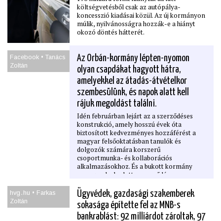
költségvetésből csak az autópálya-
koncesszió kiadásai közül. Az új kormányon
múlik, nyilvánosságra hozzák-e a hiányt
okozó döntés hátterét.
Facebook • Tanács
Az Orbán-kormány lépten-nyomon
Zoltán
olyan csapdákat hagyott hátra,
amelyekkel az átadás-átvételkor
szembesülünk, és napok alatt kell
rájuk megoldást találni.
Idén februárban lejárt az a szerződéses
konstrukció, amely hosszú évek óta
biztosított kedvezményes hozzáférést a
magyar felsőoktatásban tanulók és
dolgozók számára korszerű
csoportmunka- és kollaborációs
alkalmazásokhoz. És a bukott kormány
nem gondoskodott a szerződés
meghosszabbításáról, hanem hagyta ránk
égni a dolgot.
hvg․hu • Farkas
Ügyvédek, gazdasági szakemberek
Zoltán
sokasága építette fel az MNB-s
bankrablást: 92 milliárdot zároltak, 97