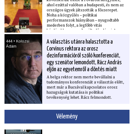
ahol ezúttal valóban a budapesti, és nem az
országos ügyek játszották a főszerepet.
Noha a közgyűlés – politikai
performanszok hiányában – nyugodtabb
mederben folyt, a legfőbb vitás
kérdésekben nem sikerült előrelépni. A
testület egyelőre leszavazta a taxis tarifák
27 százalékos emelését célzó, korábban
444 • Kolozsi
A választás utánra halasztotta a
nagy port kavaró javaslatot, és a
Ádám
Corvinus rektora az orosz
legnagyobb fővárosi tulajdonú cégek idei
dezinformációról szóló konferenciát,
üzleti terveit sem fogadták el. Az ülésen
emellett beszámolót tartott a budapesti
egy szenátor lemondott, Rácz András
rendőrfőkapitány, amiből kiderült, hogy
eljön az egyetemről a döntés miatt
drasztikusan csökkent egy sor
bűncselekmény, például az online
A belga rektor nem merte bevállalni a
bűncselekmények előfordulása, és
tudományos konferenciát a választás előtt,
mélypontra jutott a közúti balesetek száma
mert már a Bucsával kapcsolatos orosz
is. A Pride megszervezése ellen idén nem
hazugságok kutatása is politikai
emelt kifogást a rendőrség.
tevékenység lehet. Rácz felmondott.
Vélemény