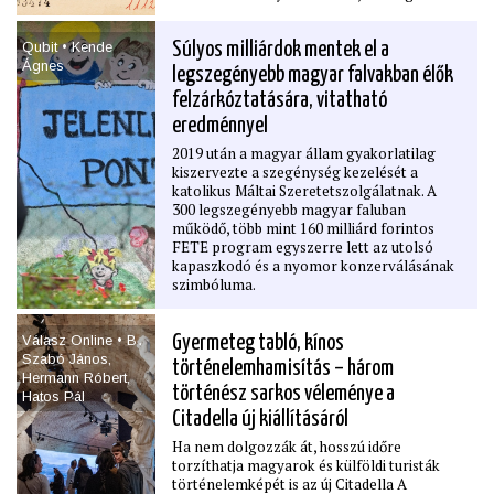
szűkre szabott. Az ügynökjelentések
azonban várhatóan maradnak a
Qubit • Kende
Súlyos milliárdok mentek el a
levéltárban, merthogy azok a még a
Ágnes
szocialista jog szerint is törvénytelenül
legszegényebb magyar falvakban élők
megﬁgyelt áldozatokról szólnak: egyetlen
felzárkóztatására, vitatható
posztszocialista országban sem állították
célkeresztbe az egykor meghurcoltakat a
eredménnyel
jelentések korlátlan publikálásával. De mi
2019 után a magyar állam gyakorlatilag
lesz a titokzatos mágnesszalagok sorsa?
kiszervezte a szegénység kezelését a
Emlékezetpolitikai háttér.
katolikus Máltai Szeretetszolgálatnak. A
300 legszegényebb magyar faluban
működő, több mint 160 milliárd forintos
FETE program egyszerre lett az utolsó
kapaszkodó és a nyomor konzerválásának
szimbóluma.
Válasz Online • B․
Gyermeteg tabló, kínos
Szabó János,
történelemhamisítás – három
Hermann Róbert,
történész sarkos véleménye a
Hatos Pál
Citadella új kiállításáról
Ha nem dolgozzák át, hosszú időre
torzíthatja magyarok és külföldi turisták
történelemképét is az új Citadella A