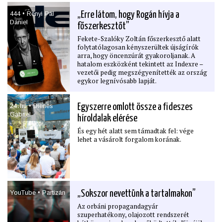
felhasználásra készített belső
444 • Rényi Pál
„Erre látom, hogy Rogán hívja a
munkaanyag, amelyben hosszú évek óta
Dániel
először néz szembe a gyermekvédelem
főszerkesztőt”
valódi helyzetével az országos
Fekete-Szalóky Zoltán főszerkesztő alatt
szakszolgálat. Az a szerv, amelynek az
folytatólagosan kényszerültek újságírók
elmúlt években közvetítenie kellett volna a
arra, hogy öncenzúrát gyakoroljanak. A
döntéshozók felé a terepen dolgozók
hatalom eszközként tekintett az Indexre –
jelzéseit. A jelentések országszerte súlyos
vezetői pedig megszégyenítették az ország
munkaerőhiányról, kritikus mentális
egykor legnívósabb lapját.
állapotú gyerekekről, kilátástalan szociális
körülményekről és a gyermekvédelmi
intézmények túlzsúfoltságáról adnak hírt.
24․hu • Dienes
Egyszerre omlott össze a ﬁdeszes
Rávilágítanak egy-két olyan megdöbbentő
Gábriel
összefüggésre is, amelyekről eddig nem
híroldalak elérése
beszélt senki.
És egy hét alatt sem támadtak fel: vége
lehet a vásárolt forgalom korának.
YouTube • Partizán
„Sokszor nevettünk a tartalmakon”
Az orbáni propagandagyár
szuperhatékony, olajozott rendszerét