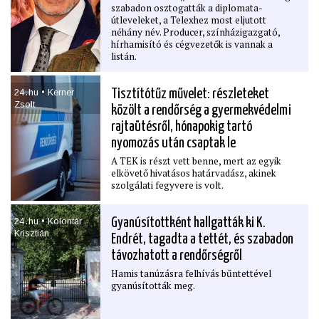
szabadon osztogatták a diplomata-
útleveleket, a Telexhez most eljutott
néhány név. Producer, színházigazgató,
hírhamisító és cégvezetők is vannak a
listán.
24․hu • Kerner
Tisztítótűz művelet: részleteket
Zsolt
közölt a rendőrség a gyermekvédelmi
rajtaütésről, hónapokig tartó
nyomozás után csaptak le
A TEK is részt vett benne, mert az egyik
elkövető hivatásos határvadász, akinek
szolgálati fegyvere is volt.
24․hu • Kolontár
Gyanúsítottként hallgatták ki K.
Krisztián
Endrét, tagadta a tettét, és szabadon
távozhatott a rendőrségről
Hamis tanúzásra felhívás bűntettével
gyanúsították meg.