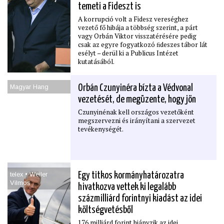
temeti a Fideszt is
A korrupció volt a Fidesz vereséghez
vezető fő hibája a többség szerint, a párt
vagy Orbán Viktor visszatérésére pedig
csak az egyre fogyatkozó ﬁdeszes tábor lát
esélyt – derül ki a Publicus Intézet
kutatásából.
Magyar Hang
Orbán Czunyinéra bízta a Védvonal
vezetését, de megüzente, hogy jön
Czunyinénak kell országos vezetőként
megszervezni és irányítani a szervezet
tevékenységét.
telex • Weiler
Egy titkos kormányhatározatra
Vilmos
hivatkozva vettek ki legalább
százmilliárd forintnyi kiadást az idei
költségvetésből
176 milliárd forint hiányzik az idei