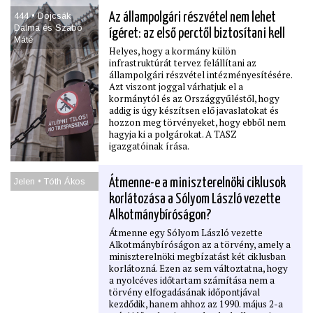
444 • Dojcsák
Az állampolgári részvétel nem lehet
Dalma és Szabó
ígéret: az első perctől biztosítani kell
Máté
Helyes, hogy a kormány külön
infrastruktúrát tervez felállítani az
állampolgári részvétel intézményesítésére.
Azt viszont joggal várhatjuk el a
kormánytól és az Országgyűléstől, hogy
addig is úgy készítsen elő javaslatokat és
hozzon meg törvényeket, hogy ebből nem
hagyja ki a polgárokat. A TASZ
igazgatóinak írása.
Jelen • Tóth Ákos
Átmenne-e a miniszterelnöki ciklusok
korlátozása a Sólyom László vezette
Alkotmánybíróságon?
Átmenne egy Sólyom László vezette
Alkotmánybíróságon az a törvény, amely a
miniszterelnöki megbízatást két ciklusban
korlátozná. Ezen az sem változtatna, hogy
a nyolcéves időtartam számítása nem a
törvény elfogadásának időpontjával
kezdődik, hanem ahhoz az 1990. május 2-a