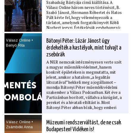
Szabadság Bástyája című kiállítása. A
Válasz Online három neves történészt, B.
Szabó Jánost, Hermann Róbertet és Hatos
Pált kérte fel, hogy véleményezzék a
tárlatot, amelynek forgatókönyvét Köbli
Norbert jegyzi. Értékelésük egybehangzó:
látványos, ám tárgyi tévedésekkel teli
alkotás született, amely alapvetően
Válasz Online •
Bátonyi Péter: Lázár Jánost úgy
félrevezető képet mutat a magyarság
Benyó Rita
érdekelték a kastélyok, mint tolvajt a
múltjáról, és a történettudomány elmúlt fél
évszázadának kutatási eredményeiből
zsebórák
szinte semmit nem tartalmaz. Az 1950-es
A NER nemcsak intézményesen verte szét
évek mondanivalója ez a 21. század
a magyar műemlékvédelmet, hanem
technológiájával elmesélve. Jó lenne, ha
konkrét épületeken is megmutatta, mit
nem maradna így évtizedekre.
jelent, amikor a hatalom „a legalitás
látszatával” hekkeli meg a jogállamot –
mondja Bátonyi Péter műemlékvédelmi
szakember a Válasz Podcastban. Két éve a
Partizánban borított, vállalva a kirúgást, a
pereket és a hivatali eltiltást is. Most
Bátonyi Péter abban bízik, hogy emberi
időn belül bíróság elé kerülnek azok az
ügyek, amelyek szerinte nem egyszerű
Válasz Online •
Múzeumi rendszerváltást, de ne csak
szakmai viták, hanem hivatali
Zsámbéki Anna
visszaélésekkel súlyosbított
Budapesten! Vidéken is!
műemlékrombolások voltak. Bátonyi