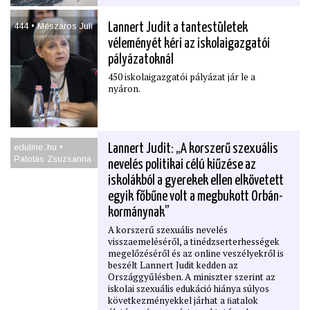
444 • Mészáros Juli
Lannert Judit a tantestületek
véleményét kéri az iskolaigazgatói
pályázatoknál
450 iskolaigazgatói pályázat jár le a
nyáron.
eduline․hu •
Lannert Judit: „A korszerű szexuális
Palotás Zsuzsanna
nevelés politikai célú kiűzése az
iskolákból a gyerekek ellen elkövetett
egyik főbűne volt a megbukott Orbán-
kormánynak”
A korszerű szexuális nevelés
visszaemeléséről, a tinédzserterhességek
megelőzéséről és az online veszélyekről is
beszélt Lannert Judit kedden az
Országgyűlésben. A miniszter szerint az
iskolai szexuális edukáció hiánya súlyos
következményekkel járhat a ﬁatalok