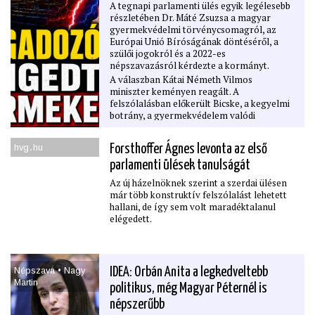
A tegnapi parlamenti ülés egyik legélesebb
részletében Dr. Máté Zsuzsa a magyar
gyermekvédelmi törvénycsomagról, az
Európai Unió Bíróságának döntéséről, a
szülői jogokról és a 2022-es
népszavazásról kérdezte a kormányt.
A válaszban Kátai Németh Vilmos
miniszter keményen reagált. A
felszólalásban előkerült Bicske, a kegyelmi
botrány, a gyermekvédelem valódi
felelőssége, az uniós jogállami
kötelezettségek, valamint az is, hogy a
hvg․hu
Forsthoffer Ágnes levonta az első
bírósági ítélet ﬁgyelmen kívül hagyása
végső soron a magyar embereknek fájhat.
parlamenti ülések tanulságát
Ez a parlamenti részlet azért fontos, mert
Az új házelnöknek szerint a szerdai ülésen
nemcsak jogi vitáról szól. A kérdés az,
már több konstruktív felszólalást lehetett
hogyan lehet egyszerre megvédeni a
hallani, de így sem volt maradéktalanul
gyermekeket, tiszteletben tartani a szülők
elégedett.
jogait, betartani az uniós kötelezettségeket,
és közben nem politikai
kampányfegyverként használni a
gyermekvédelem ügyét.
Népszava • Nagy
IDEA: Orbán Anita a legkedveltebb
Martin
politikus, még Magyar Péternél is
népszerűbb