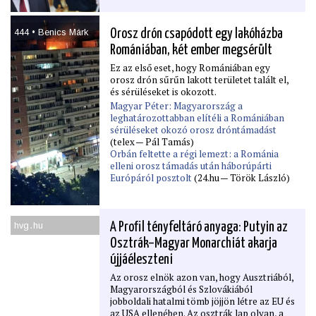
444 • Benics Márk
Orosz drón csapódott egy lakóházba
Romániában, két ember megsérült
Ez az első eset, hogy Romániában egy
orosz drón sűrűn lakott területet talált el,
és sérüléseket is okozott.
Magyar Péter: Magyarország a
leghatározottabban elítéli a Romániában
sérüléseket okozó orosz dróntámadást
(telex — Pál Tamás)
Orbán feltette a régi lemezt: a Románia
elleni orosz támadás után háborúpárti
Európáról posztolt
(24.hu — Török László)
hvg․hu
A Proﬁl tényfeltáró anyaga: Putyin az
Osztrák–Magyar Monarchiát akarja
újjáéleszteni
Az orosz elnök azon van, hogy Ausztriából,
Magyarországból és Szlovákiából
jobboldali hatalmi tömb jöjjön létre az EU és
az USA ellenében. Az osztrák lap olyan, a