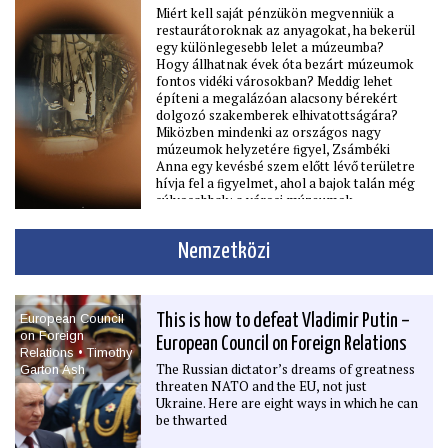
Miért kell saját pénzükön megvenniük a
beszél Lázár János minisztériumáról, a
restaurátoroknak az anyagokat, ha bekerül
Dorothea Hotelről, az
egy különlegesebb lelet a múzeumba?
Agrárminisztériumról, a Körszállóról, a
Hogy állhatnak évek óta bezárt múzeumok
Gellért Szállóról és arról is, hogy a
fontos vidéki városokban? Meddig lehet
választás előtt dolgozott a Tisza
építeni a megalázóan alacsony bérekért
műemlékvédelmi programján. Azt reméli,
dolgozó szakemberek elhivatottságára?
hogy a műemlékvédelem végre önálló,
Miközben mindenki az országos nagy
szakmailag autonóm intézményt kap –
múzeumok helyzetére ﬁgyel, Zsámbéki
olyat, amelyben neki is feladata lehet. Mert
Anna egy kevésbé szem előtt lévő területre
szerinte „ha a műemlékesek orvosok, akkor
hívja fel a ﬁgyelmet, ahol a bajok talán még
az orvosoknak kórház kell”.
súlyosabbak: a városi múzeumok
helyzetére. A vidéki kultúra tartópillérei
átvészelték az elmúlt éveket, de a
Nemzetközi
fennmaradásukhoz gyökeres kultúrpolitikai
változásokra lenne szükség. Gyorsan.
European Council
This is how to defeat Vladimir Putin –
on Foreign
European Council on Foreign Relations
Relations • Timothy
The Russian dictator’s dreams of greatness
Garton Ash
threaten NATO and the EU, not just
Ukraine. Here are eight ways in which he can
be thwarted