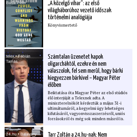
Buda Peter
„A közelgő vihar“: az első
világháborúhoz vezető időszak
történelmi analógiája
Könyvismertető
telex • Fábián
Számtalan üzenetet kapok
Tamás
oligarcháktól, ezekre én nem
válaszolok, fel sem merül, hogy bárki
kiegyezzen bárkivel – Magyar Péter
élőben
Beiktatása óta Magyar Péter az első stúdiós
élő interjúját a Telexnek adta. A
miniszterelnököt kérdeztük a május 31-i
ultimátumáról, a kegyelmi ügy lehetséges
kifutásáról, vagyonvisszaszerzésről, uniós
forrásokról és még sok minden másról is.
24․hu • Balavány
Tarr Zoltán a 24.hu-nak: Nem