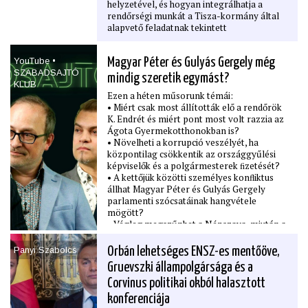
helyzetével, és hogyan integrálhatja a
rendőrségi munkát a Tisza-kormány által
alapvető feladatnak tekintett
elszámoltatásba?
YouTube •
Magyar Péter és Gulyás Gergely még
SZABADSAJTÓ
mindig szeretik egymást?
KLUB
Ezen a héten műsorunk témái:
• Miért csak most állították elő a rendőrök
K. Endrét és miért pont most volt razzia az
Ágota Gyermekotthonokban is?
• Növelheti a korrupció veszélyét, ha
központilag csökkentik az országgyűlési
képviselők és a polgármesterek ﬁzetését?
• A kettőjük közötti személyes konﬂiktus
állhat Magyar Péter és Gulyás Gergely
parlamenti szócsatáinak hangvétele
mögött?
• Végleg megszűnhet a Népszava, miután a
lap nyomtatott verziója péntektől már nem
jelenik meg?
Panyi Szabolcs
Orbán lehetséges ENSZ-es mentőöve,
• Valójában milyen céllal vállalna pozíciót
Gruevszki állampolgársága és a
Orbán Viktor amerikai segítséggel az
ENSZ-ben?
Corvinus politikai okból halasztott
• Le kell bontani a hatvanpusztai Orbán-
konferenciája
uradalmat, miután kiderült, hogy engedély