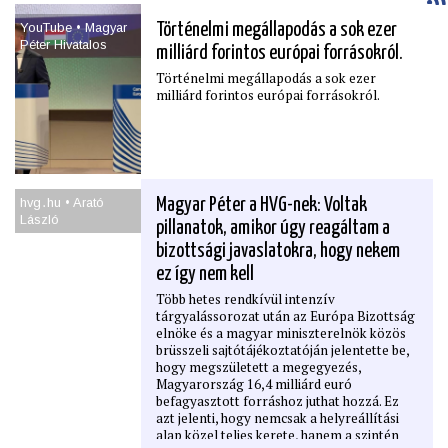
YouTube • Magyar
Történelmi megállapodás a sok ezer
Péter Hivatalos
milliárd forintos európai forrásokról.
Történelmi megállapodás a sok ezer
milliárd forintos európai forrásokról.
hvg․hu • Arató
Magyar Péter a HVG-nek: Voltak
László
pillanatok, amikor úgy reagáltam a
bizottsági javaslatokra, hogy nekem
ez így nem kell
Több hetes rendkívül intenzív
tárgyalássorozat után az Európa Bizottság
elnöke és a magyar miniszterelnök közös
brüsszeli sajtótájékoztatóján jelentette be,
hogy megszületett a megegyezés,
Magyarország 16,4 milliárd euró
befagyasztott forráshoz juthat hozzá. Ez
azt jelenti, hogy nemcsak a helyreállítási
alap közel teljes kerete, hanem a szintén