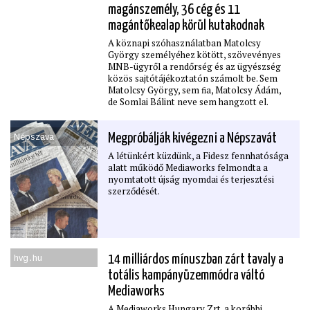
magánszemély, 36 cég és 11
magántőkealap körül kutakodnak
A köznapi szóhasználatban Matolcsy
György személyéhez kötött, szövevényes
MNB-ügyről a rendőrség és az ügyészség
közös sajtótájékoztatón számolt be. Sem
Matolcsy György, sem ﬁa, Matolcsy Ádám,
de Somlai Bálint neve sem hangzott el.
Népszava
Megpróbálják kivégezni a Népszavát
A létünkért küzdünk, a Fidesz fennhatósága
alatt működő Mediaworks felmondta a
nyomtatott újság nyomdai és terjesztési
szerződését.
hvg․hu
14 milliárdos mínuszban zárt tavaly a
totális kampányüzemmódra váltó
Mediaworks
A Mediaworks Hungary Zrt. a korábbi