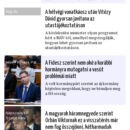
életére nézve, ezért az oktatásnak a
digitális biztonságra és az online zaklatásra
is ki kell térnie.
hvg․hu
A hétvégi vonatkáosz után Vitézy
Dávid gyorsan javítana az
utastájékoztatáson
A közlekedési miniszter olyan programot
kért a MÁV-tól, amellyel megvizsgálják,
hogyan lehet gyorsan javítani az
utastájékoztatáson.
telex • Kovács Pál
A Fidesz szerint nem oké a korábbi
kormányra mutogatni a vasút
problémái miatt
A volt kormánypárt szerint az új kormány
képtelen megoldani, hogy ne bénuljon meg
a fél ország.
Népszava • F․
A magyarok háromnegyede szerint
Szabó Kata
Orbán Viktornak ez a visszatérés már
nem fog összejönni, kétharmaduk