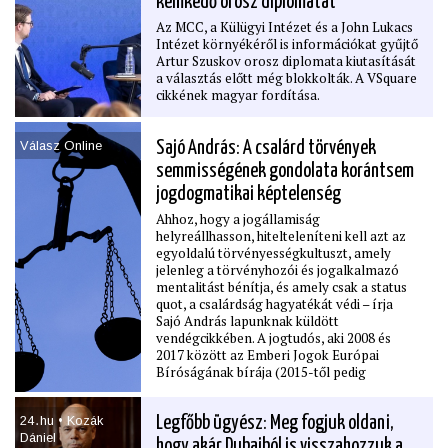
kémkedő orosz diplomatát
Az MCC, a Külügyi Intézet és a John Lukacs
Intézet környékéről is információkat gyűjtő
Artur Szuskov orosz diplomata kiutasítását
a választás előtt még blokkolták. A VSquare
cikkének magyar fordítása.
Válasz Online
Sajó András: A csalárd törvények
semmisségének gondolata korántsem
jogdogmatikai képtelenség
Ahhoz, hogy a jogállamiság
helyreállhasson, hitelteleníteni kell azt az
egyoldalú törvényességkultuszt, amely
jelenleg a törvényhozói és jogalkalmazó
mentalitást bénítja, és amely csak a status
quot, a csalárdság hagyatékát védi – írja
Sajó András lapunknak küldött
vendégcikkében. A jogtudós, aki 2008 és
2017 között az Emberi Jogok Európai
Bíróságának bírája (2015-től pedig
elnökhelyettese is) volt, úgy érvel: a pőre,
lebutított törvényességhez ragaszkodó
24․hu • Kozák
Legfőbb ügyész: Meg fogjuk oldani,
jogászok a bitorlók törvényi pozitivizmusát
Dániel
követik. Magyarán: a jogállamiság védelme
hogy akár Dubajból is visszahozzuk a