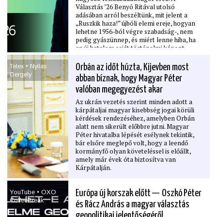
Választás ’26 Benyó Ritával utolsó
adásában arról beszéltünk, mit jelent a
„Ruszkik haza!” újbóli elemi ereje, hogyan
lehetne 1956-ból végre szabadság-, nem
pedig gyászünnep, és miért lenne hiba, ha
az új hatalom saját történelmi kánont
építene. Szóba került az ügynökakták
nyilvánossága is, amely Rainer szerint
Telex • Nyilas
Orbán az időt húzta, Kijevben most
elsősorban a rendszerváltás egyik
Gergely
abban bíznak, hogy Magyar Péter
félbemaradt gesztusának lezárása – fontos,
de nem a múlt teljes igazságának
valóban megegyezést akar
automatikus feltárása.
Az ukrán vezetés szerint minden adott a
kárpátaljai magyar kisebbség jogai körüli
kérdések rendezéséhez, amelyben Orbán
alatt nem sikerült előbbre jutni. Magyar
Péter hivatalba lépését esélynek tekintik,
bár elsőre meglepő volt, hogy a leendő
kormányfő olyan követeléssel is előállt,
amely már évek óta biztosítva van
Kárpátalján.
YouTube • OXO
Európa új korszak előtt — Oszkó Péter
CoffeeBreak
és Rácz András a magyar választás
geopolitikai jelentőségéről