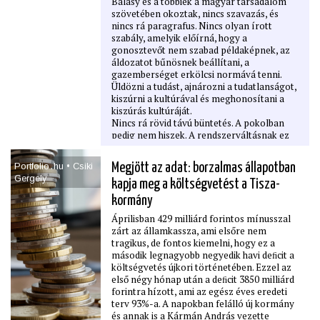
Balásy és a többiek a magyar társadalom
szövetében okoztak, nincs szavazás, és
nincs rá paragrafus. Nincs olyan írott
szabály, amelyik előírná, hogy a
gonosztevőt nem szabad példaképnek, az
áldozatot bűnösnek beállítani, a
gazemberséget erkölcsi normává tenni.
Üldözni a tudást, ajnározni a tudatlanságot,
kiszúrni a kultúrával és meghonosítani a
kiszúrás kultúráját.
Nincs rá rövid távú büntetés. A pokolban
pedig nem hiszek. A rendszerváltásnak ez
lesz a legnehezebb része, ha egyáltalán
megvalósítható.
Portfolio․hu • Csiki
Megjött az adat: borzalmas állapotban
Gergely
kapja meg a költségvetést a Tisza-
kormány
Áprilisban 429 milliárd forintos mínusszal
zárt az államkassza, ami elsőre nem
tragikus, de fontos kiemelni, hogy ez a
második legnagyobb negyedik havi deﬁcit a
költségvetés újkori történetében. Ezzel az
első négy hónap után a deﬁcit 3850 milliárd
forintra hízott, ami az egész éves eredeti
terv 93%-a. A napokban felálló új kormány
és annak is a Kármán András vezette