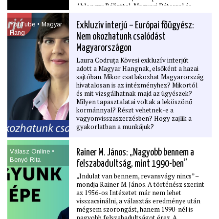
Ablonczy Bálinttal, Magyari Péterrel és
Vörös Szabolccsal.
YouTube • Magyar
Exkluzív interjú – Európai főügyész:
Hang
Nem okozhatunk csalódást
Magyarországon
Laura Codruța Kövesi exkluzív interjút
adott a Magyar Hangnak, elsőként a hazai
sajtóban. Mikor csatlakozhat Magyarország
hivatalosan is az intézményhez? Mikortól
és mit vizsgálhatnak majd az ügyészek?
Milyen tapasztalatai voltak a leköszönő
kormánnyal? Részt vehetnek-e a
vagyonvisszaszerzésben? Hogy zajlik a
gyakorlatban a munkájuk?
Válasz Online •
Rainer M. János: „Nagyobb bennem a
Benyó Rita
felszabadultság, mint 1990-ben”
„Indulat van bennem, revansvágy nincs” –
mondja Rainer M. János. A történész szerint
az 1956-os Intézetet már nem lehet
visszacsinálni, a választás eredménye után
mégsem szorongást, hanem 1990-nél is
nagyobb felszabadultságot érez. A