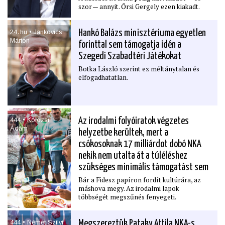
szor — annyit. Őrsi Gergely ezen kiakadt.
24․hu • Jankovics
Hankó Balázs minisztériuma egyetlen
Márton
forinttal sem támogatja idén a
Szegedi Szabadtéri Játékokat
Botka László szerint ez méltánytalan és
elfogadhatatlan.
444 • Kolozsi
Az irodalmi folyóiratok végzetes
Ádám
helyzetbe kerültek, mert a
csókosoknak 17 milliárdot dobó NKA
nekik nem utalta át a túléléshez
szükséges minimális támogatást sem
Bár a Fidesz papíron fordít kultúrára, az
máshova megy. Az irodalmi lapok
többségét megszűnés fenyegeti.
444 • Német Szilvi
Megszereztük Pataky Attila NKA-s