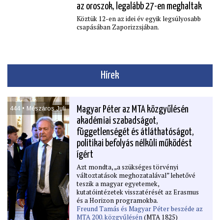
kétszeri ellenőrzésen kell átesniük, azok
az oroszok, legalább 27-en meghaltak
pedig, akik közel dolgoznak hozzá, csak
internetkapcsolat nélküli telefonokat
Köztük 12-en az idei év egyik legsúlyosabb
használhatnak.
csapásában Zaporizzsjában.
Az intézkedések egy részét az elmúlt
hónapokban vezették be, miután
decemberben meggyilkoltak egy magas
rangú tábornokot, ami komoly vitát
robbantott ki az orosz biztonsági elit
Hírek
legfelsőbb köreiben.
444 • Mészáros Juli
Magyar Péter az MTA közgyűlésén
akadémiai szabadságot,
függetlenségét és átláthatóságot,
politikai befolyás nélküli működést
ígért
Azt mondta, „a szükséges törvényi
változtatások meghozatalával” lehetővé
teszik a magyar egyetemek,
kutatóintézetek visszatérését az Erasmus
és a Horizon programokba.
Freund Tamás és Magyar Péter beszéde az
MTA 200. közgyűlésén
(MTA 1825)