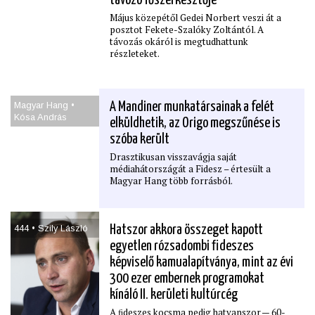
távozó főszerkesztője
Május közepétől Gedei Norbert veszi át a
posztot Fekete-Szalóky Zoltántól. A
távozás okáról is megtudhattunk
részleteket.
Magyar Hang •
A Mandiner munkatársainak a felét
Kósa András
elküldhetik, az Origo megszűnése is
szóba került
Drasztikusan visszavágja saját
médiahátországát a Fidesz – értesült a
Magyar Hang több forrásból.
444 • Szily László
Hatszor akkora összeget kapott
egyetlen rózsadombi ﬁdeszes
képviselő kamualapítványa, mint az évi
300 ezer embernek programokat
kínáló II. kerületi kultúrcég
A ﬁdeszes kocsma pedig hatvanszor — 60-