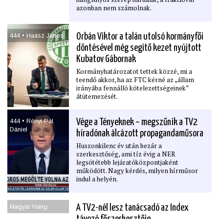
azonban nem számolnak.
444 • Haász János
Orbán Viktor a talán utolsó kormányfői
döntésével még segítő kezet nyújtott
Kubatov Gábornak
Kormányhatározatot tettek közzé, mi a
teendő akkor, ha az FTC kérné az „állam
irányába fennálló kötelezettségeinek”
átütemezését.
444 • Rényi Pál
Vége a Tényeknek – megszűnik a TV2
Dániel
híradónak álcázott propagandaműsora
Huszonkilenc év után bezár a
szerkesztőség, ami tíz évig a NER
legsötétebb lejáratóközpontjaként
működött. Nagy kérdés, milyen hírműsor
indul a helyén.
Magyar Hang
A TV2-nél lesz tanácsadó az Index