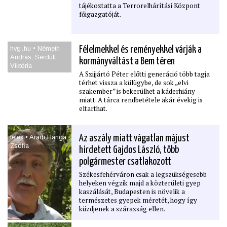
tájékoztatta a Terrorelhárítási Központ
főigazgatóját.
hvg․hu • Németh
Félelmekkel és reményekkel várják a
András, Serdült
kormányváltást a Bem téren
Viktória
A Szijjártó Péter előtti generáció több tagja
térhet vissza a külügybe, de sok „elvi
szakember” is bekerülhet a káderhiány
miatt. A tárca rendbetétele akár évekig is
eltarthat.
telex • Aradi Hanga
Az aszály miatt vágatlan májust
Zsóﬁa
hirdetett Gajdos László, több
polgármester csatlakozott
Székesfehérváron csak a legszükségesebb
helyeken végzik majd a közterületi gyep
kaszálását, Budapesten is növelik a
természetes gyepek méretét, hogy így
küzdjenek a szárazság ellen.