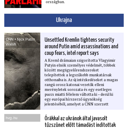
országban.
Ukrajna
CNN • Nick Paton
Unsettled Kremlin tightens security
Walsh
around Putin amid assassinations and
coup fears, intel report says
A Kreml drámaian szigorította Vlagyimir
Putyin elnök személyes védelmét, többek
között megﬁgyelőrendszereket
telepítettek a legszűkebb munkatársak
otthonaiba is. Az új intézkedéseket a magas
rangú orosz katonai vezetők elleni
merényletek sorozata és egy esetleges
puccs miatti félelem váltotta ki – derül ki
egy európai hírszerző ügynökség
jelentéséből, amelyet a CNN szerzett
meg.A jelentés szerint a szakácsok,
testőrök és fotósok, akik az elnökkel
hvg․hu
Órákkal az ukránok által javasolt
dolgoznak, tilos tömegközlekedést
használniuk. A Kremlbe látogatókat
tűzszünet előtt támadást indítottak