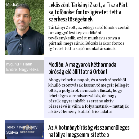
Media1
Leköszönt Tárkányi Zsolt, a Tisza Párt
sajtófőnöke: fontos ígéretet tett a
szerkesztőségeknek
Tárkányi Zsolt, az eddigi sajtófőnök ezentúl
országgyűlési képviselőként
tevékenykedik, ezért munkaviszonya a
pártnál megszűnik. Búcsúzásakor fontos
ígéretet tett a sajtó munkatársainak.
hvg․hu • Hann
Medián: A magyarok kétharmada
Endre, Nagy Réka
bíróság elé állíttatná Orbánt
Ahogy telnek a napok, és a szekrényekből
kihulló csontvázak lassan tömegsír jellegét
öltik, a polgárok nemcsak elhiszik, hogy
lehetséges a rendszerváltás, de nagy
részük egyre inkább szeretne aktív
részesévé is válni a folyamatnak – mutatják
a közvélemény-kutató friss adatai.
Telex • Iván-Nagy
Az Alkotmánybíróság visszamenőleges
Szilvia
hatállyal megsemmisítette a