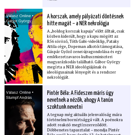
Válasz Online •
A korszak, amely pályázati döntésnek
Gábor György
hitte magát – a NER nekrológja
A „boldog korszak kapuja” előtt álltak, csak
közben kiderült, hogy a kapu mögött az
R56 söröző, Tóth Gabi-videóklip, Pataky
Attila cége, Dopeman alkotói támogatása,
Gáspár Győző zenei újragondolása és egy
emlékezetzavaros kultuszminiszteri
magyarázkodás található. Gábor György
megírta a NER ideológiájának és
ideológusainak lényegét és a rendszer
nekrológját.
Válasz Online •
Pintér Béla: A Fideszen máris úgy
Stumpf András
nevetnek a nézők, ahogy A tanún
szoktunk nevetni
A tegnap még aktuális jelenvalóság mára
történelmi bornírtsággá vált. A poénokra
adott reakció megtízszereződött.
Döbbenetes tapasztalat – mondja Pintér