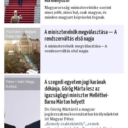
kormányozni
Magyarország miniszterelnöke szerint
nincs jobb, nincs bal, csak magyar, és
minden magyart képviselni fognak.
YouTube • Magyar
A miniszterelnök megválasztása — A
Péter Hivatalos
rendszerváltás első napja
A miniszterelnök megválasztása — A
rendszerváltás első napja
Telex • Iván-Nagy
A szegedi egyetem jogi karának
Szilvia
dékánja, Görög Márta lesz az
igazságügyi miniszter Melléthei-
Barna Márton helyett
Dr. Görög Mártáról a magyar
jogászszakma koronázatlan királynőjeként
írt Magyar Péter.
„Komoly szaktekintély”, „remek