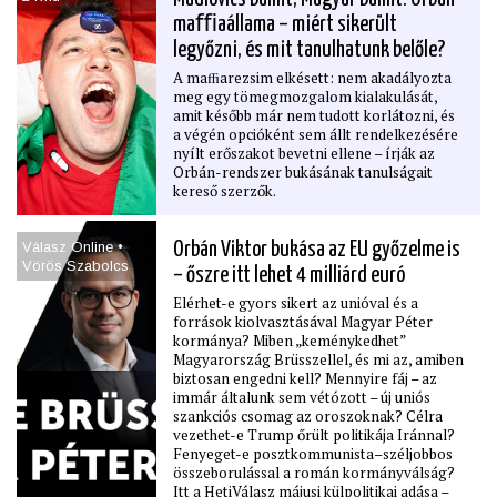
maﬃaállama – miért sikerült
legyőzni, és mit tanulhatunk belőle?
A maﬃarezsim elkésett: nem akadályozta
meg egy tömegmozgalom kialakulását,
amit később már nem tudott korlátozni, és
a végén opcióként sem állt rendelkezésére
nyílt erőszakot bevetni ellene – írják az
Orbán-rendszer bukásának tanulságait
kereső szerzők.
Válasz Online •
Orbán Viktor bukása az EU győzelme is
Vörös Szabolcs
– őszre itt lehet 4 milliárd euró
Elérhet-e gyors sikert az unióval és a
források kiolvasztásával Magyar Péter
kormánya? Miben „keménykedhet”
Magyarország Brüsszellel, és mi az, amiben
biztosan engedni kell? Mennyire fáj – az
immár általunk sem vétózott – új uniós
szankciós csomag az oroszoknak? Célra
vezethet-e Trump őrült politikája Iránnal?
Fenyeget-e posztkommunista–széljobbos
összeborulással a román kormányválság?
Itt a HetiVálasz májusi külpolitikai adása –