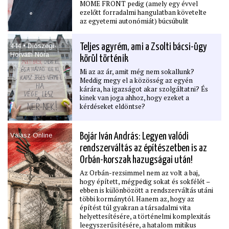
MOME FRONT pedig (amely egy évvel
ezelőtt forradalmi hangulatban követelte
az egyetemi autonómiát) búcsúbulit
szervez. Ezen az eseményen rendezik meg
az éppen zajló rektorválasztás pályázóinak
444 • Diószegi-
Teljes agyrém, ami a Zsolti bácsi-ügy
nyilvános vitáját, ahol a jelenlegi,
Horváth Nóra
megbízott rektor, Kovács Csaba és a
körül történik
korábban megválasztott, ám a kuratórium
Mi az az ár, amit még nem sokallunk?
által soha fel nem terjesztett Vargha Balázs
Meddig megy el a közösség az egyén
csap majd össze. Utóbbit arról kérdeztük,
kárára, ha igazságot akar szolgáltatni? És
milyen lelkiállapotban hagyta maga
kinek van joga ahhoz, hogy ezeket a
mögött az alapítványosított egyetem
kérdéseket eldöntse?
polgárságát a fenntartó, és milyen égető
feladatok várnak a következő rektorra,
bárki legyen is az.
Válasz Online
Bojár Iván András: Legyen valódi
rendszerváltás az építészetben is az
Orbán-korszak hazugságai után!
Az Orbán-rezsimmel nem az volt a baj,
hogy épített, mégpedig sokat és sokfélét –
ebben is különbözött a rendszerváltás utáni
többi kormánytól. Hanem az, hogy az
építést túl gyakran a társadalmi vita
helyettesítésére, a történelmi komplexitás
leegyszerűsítésére, a hatalom mitikus