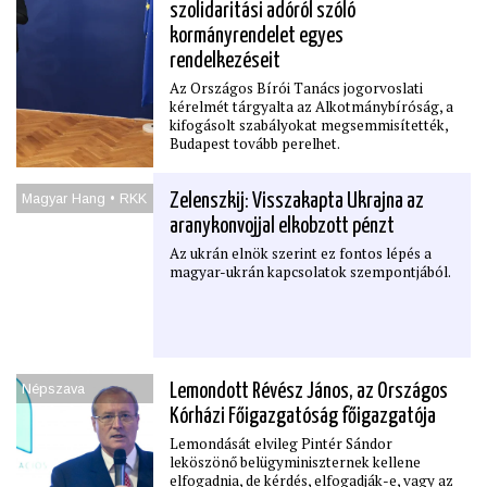
szolidaritási adóról szóló
kormányrendelet egyes
rendelkezéseit
Az Országos Bírói Tanács jogorvoslati
kérelmét tárgyalta az Alkotmánybíróság, a
kifogásolt szabályokat megsemmisítették,
Budapest tovább perelhet.
Magyar Hang • RKK
Zelenszkij: Visszakapta Ukrajna az
aranykonvojjal elkobzott pénzt
Az ukrán elnök szerint ez fontos lépés a
magyar-ukrán kapcsolatok szempontjából.
Népszava
Lemondott Révész János, az Országos
Kórházi Főigazgatóság főigazgatója
Lemondását elvileg Pintér Sándor
leköszönő belügyminiszternek kellene
elfogadnia, de kérdés, elfogadják-e, vagy az