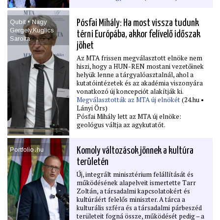
Qubit • Nagy
Pósfai Mihály: Ha most vissza tudunk
Gergely,Kuglics
térni Európába, akkor felívelő időszak
Sarolta
jöhet
Az MTA frissen megválasztott elnöke nem
hiszi, hogy a HUN-REN mostani vezetőinek
helyük lenne a tárgyalóasztalnál, ahol a
kutatóintézetek és az akadémia viszonyára
vonatkozó új koncepciót alakítják ki.
Megválasztották az MTA új elnökét
(24.hu •
Lányi Örs)
Pósfai Mihály lett az MTA új elnöke:
geológus váltja az agykutatót.
Portfolio․hu
Komoly változások jönnek a kultúra
területén
Új, integrált minisztérium felállítását és
működésének alapelveit ismertette Tarr
Zoltán, a társadalmi kapcsolatokért és
kultúráért felelős miniszter. A tárca a
kulturális szféra és a társadalmi párbeszéd
területeit fogná össze, működését pedig – a