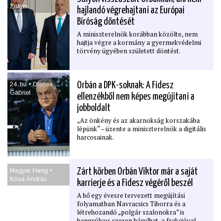
Zoltán
hajlandó végrehajtani az Európai
Bíróság döntését
A miniszterelnök korábban közölte, nem
hajtja végre a kormány a gyermekvédelmi
törvény ügyében született döntést.
24․hu • Dienes
Orbán a DPK-soknak: A Fidesz
Gábriel
ellenzékből nem képes megújítani a
jobboldalt
„Az önkény és az akarnokság korszakába
lépünk“ – üzente a miniszterelnök a digitális
harcosainak.
Magyar Hang •
Zárt körben Orbán Viktor már a saját
Kósa András
karrierje és a Fidesz végéről beszél
A bő egy évesre tervezett megújítási
folyamatban Navracsics Tiborra és a
létrehozandó „polgár szalonokra” is
hangsúlyos szerep hárulhat, a frakcióval