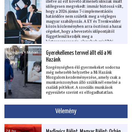
illetve az ezt követő átmeneti időszak miatt
időlegesen megrekedt: immár biztossá vált,
hogy a 2026. június 7-i implementációs
határidőre nem születik meg a végleges
magyar szabályozás. A EY és Trenkwalder
közös közleményben arra ösztönzi a hazai
cégeket, hogy a bevezetés időpontjától
függetlenül kezdjék meg a
bértranszparencia-alapelvek mielőbbi
alkalmazását.
Népszava • Muhari
Gyerekellenes tervvel állt elő a Mi
Judit
Hazánk
Szegénységben élő gyermekeket sodorna
még nehezebb helyzetbe a Mi Hazánk
Mozgalom kezdeményezése, amely csak a
munkaviszonyban álló szülőknél emelné a
családi pótlékot. A szociális munkások
egyesülete szerint ez elfogadhatatlan.
Vélemény
24․hu
Madlovics Bálint, Magyar Bálint: Orbán