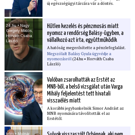
új egészségügyi tárcára vár a döntés.
24․hu • Nagy
Hűtlen kezelés és pénzmosás miatt
Gergely Miklós,
nyomoz a rendőrség Balásy-ügyben, a
Horváth Csaba
vállalkozó azt írta, együttműködik
László
A hatóság megerősítette a pénzlefoglalást.
Megszólalt Balásy Gyula ügyvédje a
nyomozásról
(24.hu • Horváth Csaba
László)
444 • Kolozsi
Valóban zsarolhatták az Erstét az
Ádám
MNB-ből, a belső vizsgálat után Varga
Mihály feljelentést tett hivatali
visszaélés miatt
A korábbi jegybankelnök Simor Andrást az
MNB nyomására távolították el az
Erstétől.
telex • Molnár
Sulyok visszaszólt Orbánnak, aki nem