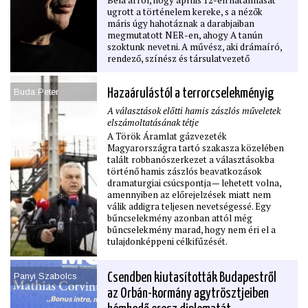
Béla arról, hogy április 12-én hatalmasat
ugrott a történelem kereke, s a nézők
máris úgy hahotáznak a darabjaiban
megmutatott NER-en, ahogy A tanún
szoktunk nevetni. A művész, aki drámaíró,
rendező, színész és társulatvezető
egyszemélyben, elismeri, hogy az
aktualitásokkal teletűzdelt darabokon itt-
Buda Peter
Hazaárulástól a terrorcselekményig
ott változtatnia kell a NER bukása után, s a
Válasz Online-nak nagyon plasztikusan írja
A választások előtti hamis zászlós műveletek
le Vidnyánszky Attilával való kapcsolatát is.
elszámoltatásának tétje
De mi lesz most vele, hogy vége a Fidesz
A Török Áramlat gázvezeték
rendszerének? Téma nélkül marad?
Magyarországra tartó szakasza közelében
Nagyinterjú.
talált robbanószerkezet a választásokba
történő hamis zászlós beavatkozások
dramaturgiai csúcspontja — lehetett volna,
amennyiben az előrejelzések miatt nem
válik addigra teljesen nevetségessé. Egy
bűncselekmény azonban attól még
bűncselekmény marad, hogy nem éri el a
tulajdonképpeni célkifűzését.
Panyi Szabolcs
Csendben kiutasították Budapestről
az Orbán-kormány agytrösztjeiben