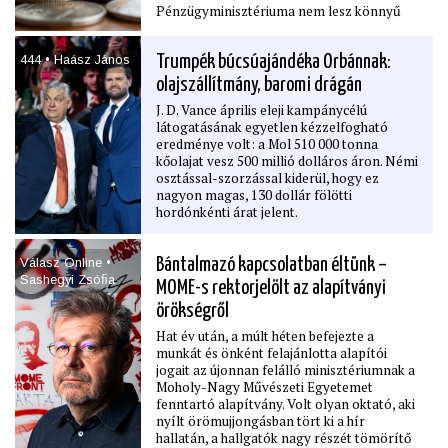
Pénzügyminisztériuma nem lesz könnyű
helyzetben, amikor a ﬁskális politika
újraalkotásáról beszélünk. Tágabb
444 • Haász János
Trumpék búcsúajándéka Orbánnak:
kontextusba helyezve a friss adatot,
megállapíthatjuk ugyanis, hogy
olajszállítmány, baromi drágán
gyakorlatilag soha nem volt még ilyen
J. D. Vance április eleji kampánycélú
rossz állapotban a büdzsé 2010 óta.
látogatásának egyetlen kézzelfogható
eredménye volt: a Mol 510 000 tonna
kőolajat vesz 500 millió dolláros áron. Némi
osztással-szorzással kiderül, hogy ez
nagyon magas, 130 dollár fölötti
hordónkénti árat jelent.
Válasz Online •
Bántalmazó kapcsolatban éltünk –
Sashegyi Zsóﬁa
MOME-s rektorjelölt az alapítványi
örökségről
Hat év után, a múlt héten befejezte a
munkát és önként felajánlotta alapítói
jogait az újonnan felálló minisztériumnak a
Moholy-Nagy Művészeti Egyetemet
fenntartó alapítvány. Volt olyan oktató, aki
nyílt örömujjongásban tört ki a hír
hallatán, a hallgatók nagy részét tömörítő