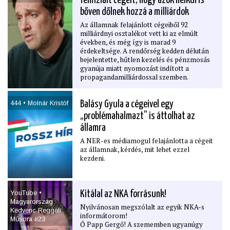
felhizlalt cégeit, hogy azok nélkül is
szerint hivatali hatalommal való
visszaélésnek, befolyással üzérkedésnek
bőven dőlnek hozzá a milliárdok
számít, ha az NKA- és VCA-pénzeket nem a
Az államnak felajánlott cégeiből 92
kiírásban szereplő célok szerint, normatív
milliárdnyi osztalékot vett ki az elmúlt
alapon, hanem bizonyos jelöltek
években, és még így is marad 9
választókerületi érdekeire optimalizálva –
érdekeltsége. A rendőrség kedden délután
azaz pártállami módon – osztják el.
bejelentette, hűtlen kezelés és pénzmosás
gyanúja miatt nyomozást indított a
propagandamilliárdossal szemben.
444 • Molnár Kristóf
Balásy Gyula a cégeivel egy
„problémahalmazt” is áttolhat az
államra
A NER-es médiamogul felajánlotta a cégeit
az államnak, kérdés, mit lehet ezzel
kezdeni.
YouTube •
Kitálal az NKA forrásunk!
Magyarország
Nyilvánosan megszólalt az egyik NKA-s
Kedvenc Reggeli
informátorom!
Műsora #23
Ő Papp Gergő! A szememben ugyanúgy