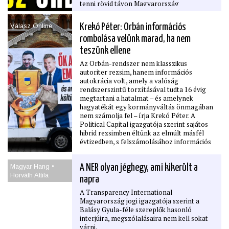
tenni rövid távon Magyarország
költségvetését, vagy sokkal nagyobb a baj,
mint gondolnánk.
Válasz Online
Krekó Péter: Orbán információs
Két lehetőség a NER előtt: VÁDALKU VAGY
BÖRTÖN?
rombolása velünk marad, ha nem
(Youtube — KlIKK TV)
Ez már nem egyszerű politika — ez hatalmi
teszünk ellene
pánik, korrupciós botrány és háttéralkuk
Az Orbán-rendszer nem klasszikus
története.
autoriter rezsim, hanem információs
Magyar Péter kijelentése („semmi nem lesz
autokrácia volt, amely a valóság
elfelejtve”) egyértelmű üzenet:
rendszerszintű torzításával tudta 16 évig
elszámoltatás, vádalku, felelősségre vonás
megtartani a hatalmat – és amelynek
jöhet. A kérdés nem az, hogy lesz-e
hagyatékát egy kormányváltás önmagában
következmény — hanem az, hogy ki mit tud,
nem számolja fel – írja Krekó Péter. A
és ki mennyit ad vissza, hogy megússza.
Political Capital igazgatója szerint sajátos
hibrid rezsimben éltünk az elmúlt másfél
évtizedben, s felszámolásához információs
lépések sorára van szükség. Vendégcikk.
Magyar Hang •
A NER olyan jéghegy, ami kikerült a
Horváth Attila
napra
A Transparency International
Magyarország jogi igazgatója szerint a
Balásy Gyula-féle szereplők hasonló
interjúira, megszólalásaira nem kell sokat
várni.