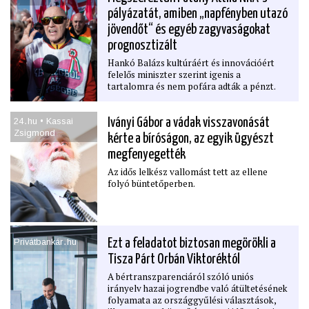
pályázatát, amiben „napfényben utazó
jövendőt“ és egyéb zagyvaságokat
prognosztizált
Hankó Balázs kultúráért és innovációért
felelős miniszter szerint igenis a
tartalomra és nem pofára adták a pénzt.
24․hu • Kassai
Iványi Gábor a vádak visszavonását
Zsigmond
kérte a bíróságon, az egyik ügyészt
megfenyegették
Az idős lelkész vallomást tett az ellene
folyó büntetőperben.
Privátbankár․hu
Ezt a feladatot biztosan megörökli a
Tisza Párt Orbán Viktoréktól
A bértranszparenciáról szóló uniós
irányelv hazai jogrendbe való átültetésének
folyamata az országgyűlési választások,