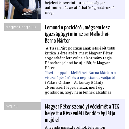
bejelentés szerint – a szabadság, az
autonómia és az átláthatóság határozná
meg.
Magyar Hang • LD
Lemond a pozícióról, mégsem lesz
igazságügyi miniszter Melléthei-
Barna Márton
A Tisza Párt politikusának jelölését több
kritika is érte azért, mert Magyar Péter
sógoraként lett volna a kormány tagja.
Pénteken jelenti be új jelöltjét Magyar
Péter.
Tiszta lappal – Melléthei-Barna Márton a
visszalépéséről és a nepotizmus vádjáról
(Válasz Online — Ablonczy Bálint)
„Nem azért lépek vissza, mert úgy
gondolom, hogy nem lennék alkalmas
miniszternek, hanem mert a saját
ambíciómnál nagyságrendekkel fontosabb
hvg․hu
Magyar Péter személyi védelmét a TEK
az ország és a Tisza-kormány érdeke” –
mondja a Válasz Online-nak Melléthei-
helyett a Készenléti Rendőrség látja
Barna Márton, miután tegnap este
majd el
visszalépett az igazságügy-miniszteri
jelöltségtől.
A leendő miniszterelnök telefonon