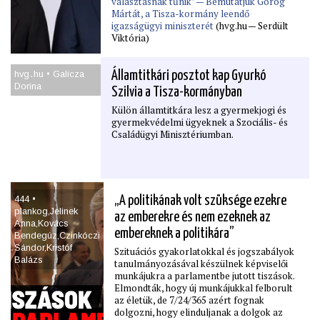
választásnak tűnik” — Bemutatjuk Görög
Mártát, a Tisza-kormány leendő
igazságügyi miniszterét
(hvg.hu — Serdült
Viktória)
hvg․hu • Galicza
Államtitkári posztot kap Gyurkó
Dorina
Szilvia a Tisza-kormányban
Külön államtitkára lesz a gyermekjogi és
gyermekvédelmi ügyeknek a Szociális- és
Családügyi Minisztériumban.
444 •
„A politikának volt szüksége ezekre
plankog,Jelinek
az emberekre és nem ezeknek az
Anna,Kovács
embereknek a politikára”
Bendegúz,Czinkóczi
Sándor,Kristóf
Szituációs gyakorlatokkal és jogszabályok
Balázs
tanulmányozásával készülnek képviselői
munkájukra a parlamentbe jutott tiszások.
Elmondták, hogy új munkájukkal felborult
az életük, de 7/24/365 azért fognak
dolgozni, hogy elinduljanak a dolgok az