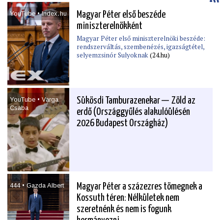
YouTube • Index․hu
Magyar Péter első beszéde
miniszterelnökként
Magyar Péter első miniszterelnöki beszéde:
rendszerváltás, szembenézés, igazságtétel,
selyemzsinór Sulyoknak
(24.hu)
YouTube • Varga
Sükösdi Tamburazenekar — Zöld az
Csaba
erdő (Országgyűlés alakulóülésén
2026 Budapest Országház)
444 • Gazda Albert
Magyar Péter a százezres tömegnek a
Kossuth téren: Nélkületek nem
szeretnénk és nem is fogunk