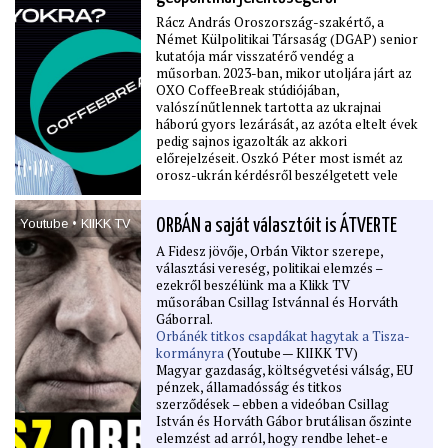
Rácz András Oroszország-szakértő, a
Német Külpolitikai Társaság (DGAP) senior
kutatója már visszatérő vendég a
műsorban. 2023-ban, mikor utoljára járt az
OXO CoffeeBreak stúdiójában,
valószínűtlennek tartotta az ukrajnai
háború gyors lezárását, az azóta eltelt évek
pedig sajnos igazolták az akkori
előrejelzéseit. Oszkó Péter most ismét az
orosz-ukrán kérdésről beszélgetett vele
részben a magyarországi politikai fordulat
tükrében.
Youtube • KlIKK TV
ORBÁN a saját választóit is ÁTVERTE
A beszélgetésben szó esik a Trump-
adminisztráció inkoherens Ukrajna-
A Fidesz jövője, Orbán Viktor szerepe,
politikájáról, Irán és a Közel-Kelet növekvő
választási vereség, politikai elemzés –
szerepéről, Putyin rendszerének belső
ezekről beszélünk ma a Klikk TV
feszültségéről, az Orbán-rendszer
műsorában Csillag Istvánnal és Horváth
külpolitikájáról és arról, hogy milyen
Gáborral.
globális geopolitikai tétje volt a magyar
Orbánék titkos csapdákat hagytak a Tisza-
választásnak. Az epizód egyik központi
kormányra
(Youtube — KlIKK TV)
kérdése: vajon Európa most valóban egy új
Magyar gazdaság, költségvetési válság, EU
korszak küszöbén áll-e és Magyarország
pénzek, államadósság és titkos
milyen szerepet játszik benne.
szerződések – ebben a videóban Csillag
István és Horváth Gábor brutálisan őszinte
elemzést ad arról, hogy rendbe lehet-e