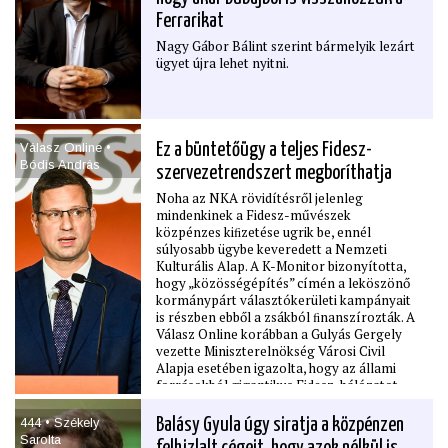
és újbóli megteremtése igenis indokolhat
Ferrarikat
kreatív megoldásokat, a csalárdul szerzett
vagyonokba nem kell belenyugodnunk csak
Nagy Gábor Bálint szerint bármelyik lezárt
azért, mert megszerzésük pro forma
ügyet újra lehet nyitni.
törvényes volt. Erkölcs is van a világon,
ráadásul az a jog számára is értelmezhető.
Válasz Online •
Ez a büntetőügy a teljes Fidesz-
Bódis András
szervezetrendszert megboríthatja
Noha az NKA rövidítésről jelenleg
mindenkinek a Fidesz-művészek
közpénzes kiﬁzetése ugrik be, ennél
súlyosabb ügybe keveredett a Nemzeti
Kulturális Alap. A K-Monitor bizonyította,
hogy „közösségépítés” címén a leköszönő
kormánypárt választókerületi kampányait
is részben ebből a zsákból ﬁnanszírozták. A
Válasz Online korábban a Gulyás Gergely
vezette Miniszterelnökség Városi Civil
Alapja esetében igazolta, hogy az állami
forrásokból gigantikus Fidesz-hálózatot
építettek. Lapunk nyomtatott
kiadványában, a NER-aktákban
444 • Székely
Balásy Gyula úgy siratja a közpénzen
egyértelművé tettük: a hatályos Btk.
Sarolta