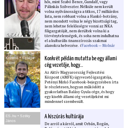
hős, mint Szabó Bence, Gundalf, vagy
Pálinkás Szilveszter. Nélküle nem került
volna nyilvánosságra a titkos, 17 milliárdos
lista, nem robbant volna a Hankó-botrány,
nem mondott volna le négy bizottsági tag,
nem lehetne felelősségre vonni az NKA
főigazgatóját, nem derültek volna ki a
törvénytelenségek, és soha nem indulhatna
el a kulturális ﬁnanszírozás szakmai
alapokra helyezése. (
Facebook — Molnár
Áron
)
Kontroll • Szolga
Konkrét példán mutatta be egy állami
Bálint
cég vezetője, hogy…
Az Aktív Magyarország Fejlesztési
Központ (AMFK) ügyvezető igazgatója,
Petényi Mirkó Facebook-bejegyzésben írta
le részletesen, hogyan működött a
gyakorlatban Balásy Gyula cége, és hogy
egy kisebb állami cég vezetőjeként mi
mindennel szembesült.
ES․hu • Széky
A kiszúrás kultúrája
János
De arról a kárról, amit Orbán, Rogán,