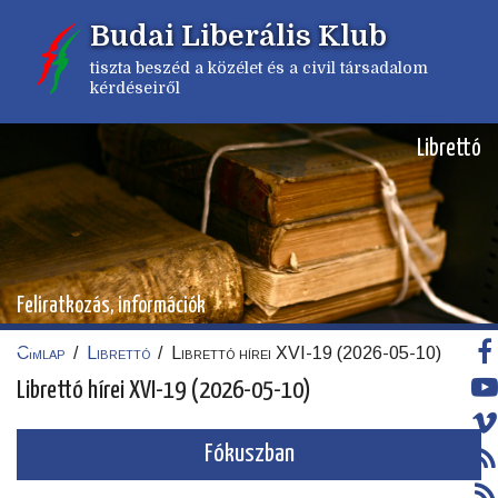
Ugrás
Budai Liberális Klub
a
tartalomra
tiszta beszéd a közélet és a civil társadalom
kérdéseiről
Librettó
Feliratkozás, információk
Címlap
/
Librettó
/
Librettó hírei XVI-19 (2026-05-10)
Morzsa
Librettó hírei XVI-19 (2026-05-10)
Fókuszban