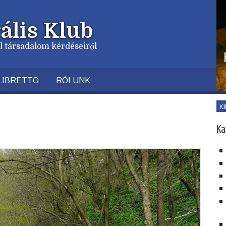
ális Klub
vil társadalom kérdéseiről
LIBRETTO
RÓLUNK
K
Ka