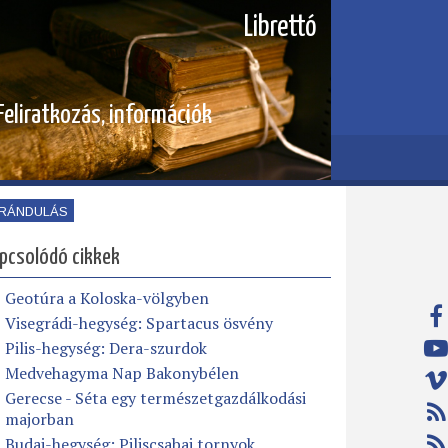
Librettó
Feliratkozás, információk
IRÁNDULÁS
pcsolódó cikkek
Geotúra a Koloska-völgyben
Visegrádi-hegység: Spartacus ösvény
Pilis-hegység: Dera-szurdok
Medvehagyma Nap Bakonybélen
Gerecse - Séta egy természetgazdálkodási
majorban
Budai-hegység: Piliscsabai tornyok