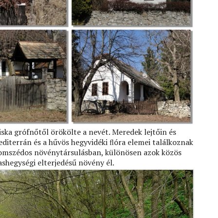
ska grófnőtől örökölte a nevét. Meredek lejtőin és
diterrán és a hűvös hegyvidéki ﬂóra elemei találkoznak
zomszédos növénytársulásban, különösen azok közös
ashegységi elterjedésű növény él.