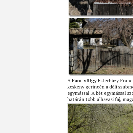
A
Fáni-völgy
Esterházy Franci
keskeny gerincén a déli szubme
egymással. A két egymással s
határán több alhavasi faj, mag