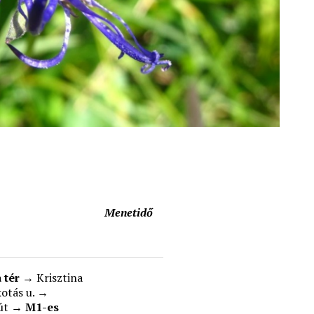
Menetidő
 tér
→ Krisztina
kotás u. →
 út →
M1-es