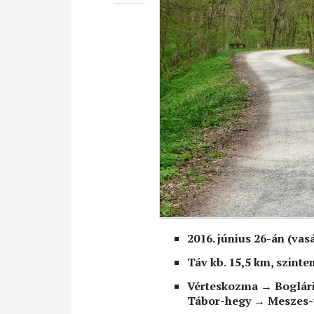
2016. június 26-án (vas
Táv kb. 15,5 km, szint
Vérteskozma
→ Boglár
Tábor-hegy
→ Meszes-