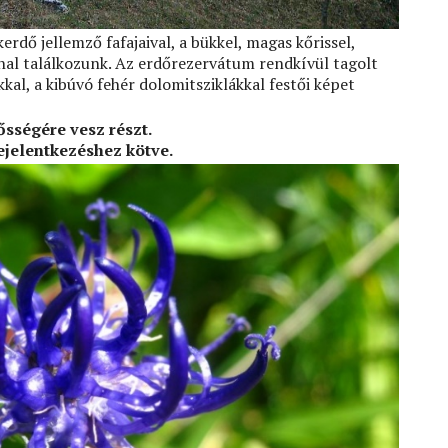
erdő jellemző fafajaival, a bükkel, magas kőrissel,
nnal találkozunk. Az erdőrezervátum rendkívül tagolt
kal, a kibúvó fehér dolomitsziklákkal festői képet
ősségére vesz részt.
ejelentkezéshez
kötve
.