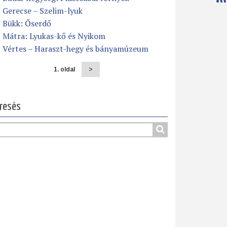
Gerecse – Szelim-lyuk
Bükk: Őserdő
Mátra: Lyukas-kő és Nyikom
Vértes – Haraszt-hegy és bányamúzeum
1. oldal
Következő
>
dalszámozás
oldal
resés