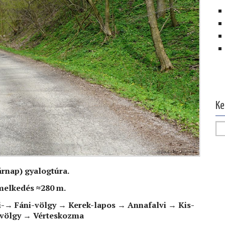
Ol
Ke
árnap) gyalogtúra.
emelkedés ≈280 m.
i-
→ Fáni-völgy
→
Kerek-lapos
→
Annafalvi
→ Kis-
völgy
→
Vérteskozma