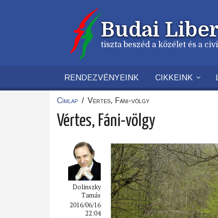
Ugrás
a
Budai Liber
tartalomra
tiszta beszéd a közélet és a ci
RENDEZVÉNYEINK
CIKKEINK
Címlap
/
Vértes, Fáni-völgy
Morzsa
Vértes, Fáni-völgy
Dolinszky
Tamás
2016/06/16
22:04