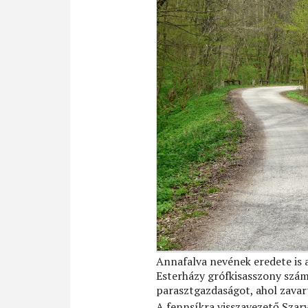
Annafalva nevének eredete is a
Esterházy grófkisasszony számá
parasztgazdaságot, ahol zavart
A fennsíkra visszavezető Szarv