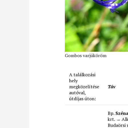
Gombos varjúköröm
A találkozási
hely
megközelítése
Táv
autóval,
útdíjas úton:
Bp.
Széna
krt. → Al
Budaörsi