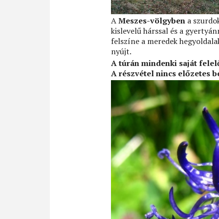
A
Meszes-völgyben
a szurdok
kislevelű hárssal és a gyertyá
felszíne a meredek hegyoldalak
nyújt.
A túrán mindenki saját felel
A részvétel
nincs
előzetes b