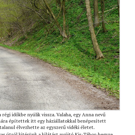
 régi időkbe nyúlik vissza. Valaha, egy Anna nevű
ra építettek itt egy háziállatokkal benépesített
alanul élvezhette az egyszerű vidéki életet.
as útról kitérünk a kilátást nyújtó Kis-Tábor-hegyre.