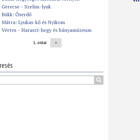
Gerecse – Szelim-lyuk
Bükk: Őserdő
Mátra: Lyukas-kő és Nyikom
Vértes – Haraszt-hegy és bányamúzeum
1. oldal
Következő
>
dalszámozás
oldal
resés