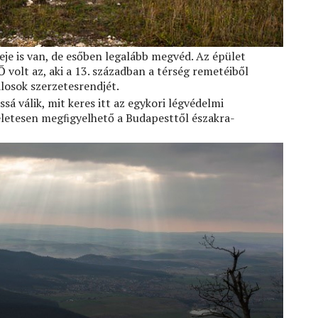
eje is van, de esőben legalább megvéd. Az épület
 volt az, aki a 13. században a térség remetéiből
losok szerzetesrendjét.
sá válik, mit keres itt az egykori légvédelmi
kéletesen megﬁgyelhető a Budapesttől északra-