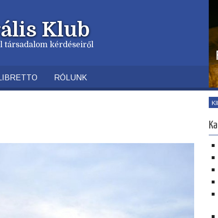
ális Klub
vil társadalom kérdéseiről
LIBRETTO
RÓLUNK
K
Ka