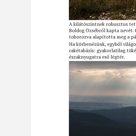
A kilátószintnek robusztus tet
Boldog Özsébről kapta nevét. Ő
toborozva alapította meg a pá
Ha körbenézünk, egyből világos
rakétabázis: gyakorlatilag tö
északnyugatra eső légtér.