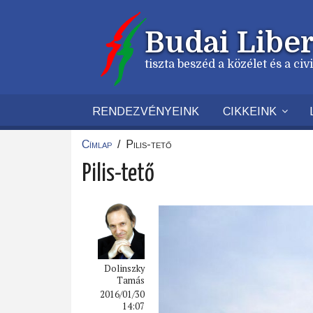
Ugrás
a
Budai Liber
tartalomra
tiszta beszéd a közélet és a ci
RENDEZVÉNYEINK
CIKKEINK
Címlap
/
Pilis-tető
Morzsa
Pilis-tető
Dolinszky
Tamás
2016/01/30
14:07