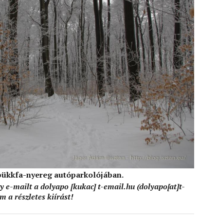
-bükkfa-nyereg autóparkolójában.
gy e-mailt a
dolyapo
[kukac]
t-email
.
hu
(dolyapo[at]t-
 a részletes kiírást!