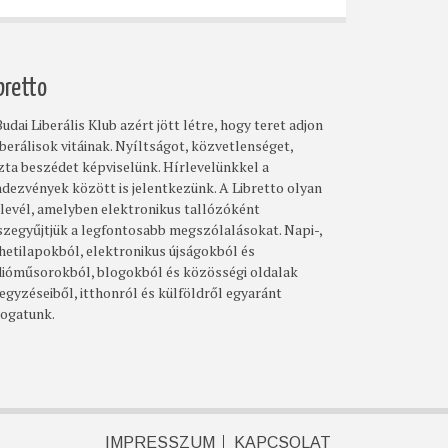
bretto
udai Liberális Klub azért jött létre, hogy teret adjon
iberálisok vitáinak. Nyíltságot, közvetlenséget,
szta beszédet képviselünk. Hírlevelünkkel a
ndezvények között is jelentkezünk. A Libretto olyan
rlevél, amelyben elektronikus tallózóként
szegyűjtjük a legfontosabb megszólalásokat. Napi-,
 hetilapokból, elektronikus újságokból és
dióműsorokból, blogokból és közösségi oldalak
egyzéseiből, itthonról és külföldről egyaránt
logatunk.
IMPRESSZUM
KAPCSOLAT