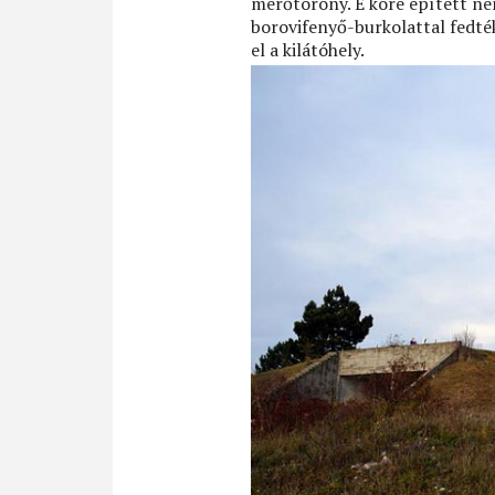
mérőtorony. E köré épített ne
borovifenyő-burkolattal fedték
el a kilátóhely.