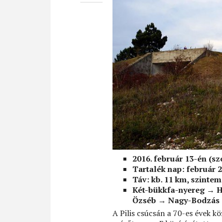
2016. február 13-én (s
Tartalék nap: február 2
Táv: kb. 11 km, szinte
Két-bükkfa-nyereg
→
H
Özséb
→ Nagy-Bodzás
A Pilis csúcsán a 70-es évek k