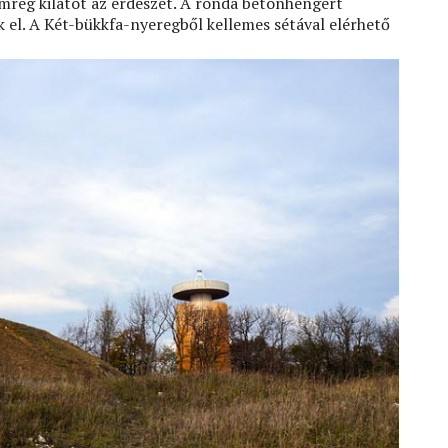
mrég kilátót az erdészet. A ronda betonhengert
 el. A Két-bükkfa-nyeregből kellemes sétával elérhető