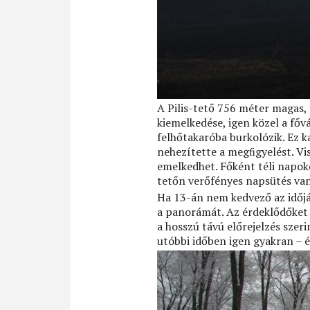
A Pilis-tető 756 méter magas
kiemelkedése, igen közel a főv
felhőtakaróba burkolózik. Ez 
nehezítette a megﬁgyelést. Vis
emelkedhet. Főként téli napoko
tetőn verőfényes napsütés van
Ha 13-án nem kedvező az időjá
a panorámát. Az érdeklődőket e
a hosszú távú előrejelzés szer
utóbbi időben igen gyakran – 