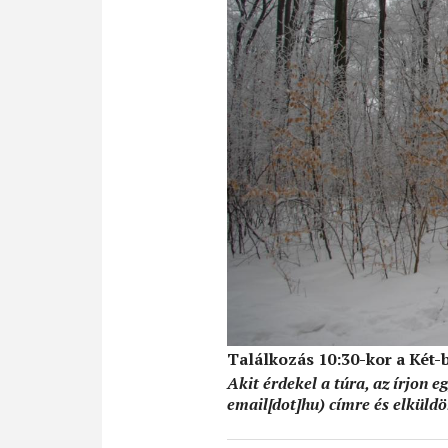
Találkozás 10:30-kor a Két
Akit érdekel a túra, az írjon e
email[dot]hu)
címre és elküldöm