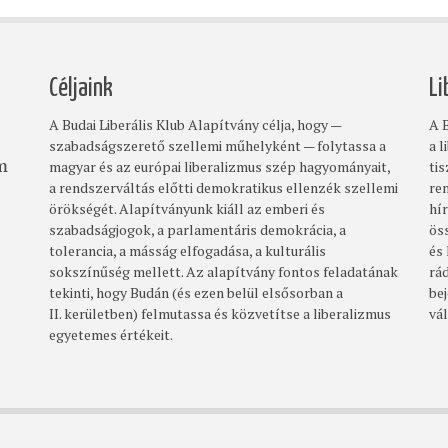
Céljaink
Li
A Budai Liberális Klub Alapítvány célja, hogy —
A B
szabadságszerető szellemi műhelyként — folytassa a
a l
magyar és az európai liberalizmus szép hagyományait,
ti
om
a rendszerváltás előtti demokratikus ellenzék szellemi
re
örökségét. Alapítványunk kiáll az emberi és
hí
szabadságjogok, a parlamentáris demokrácia, a
ös
tolerancia, a másság elfogadása, a kulturális
és
sokszínűség mellett. Az alapítvány fontos feladatának
rá
tekinti, hogy Budán (és ezen belül elsősorban a
bej
II. kerületben) felmutassa és közvetítse a liberalizmus
vá
egyetemes értékeit.