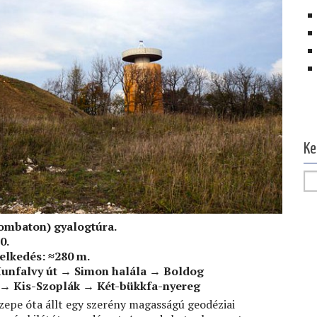
Ol
Ke
zombaton) gyalogtúra.
0.
melkedés: ≈280 m.
unfalvy út
→
Simon halála
→
Boldog
→
Kis-Szoplák
→ Két-bükkfa-nyereg
özepe óta állt egy szerény magasságú geodéziai