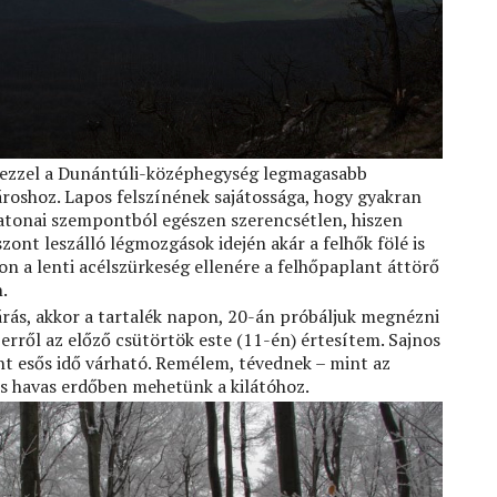
, ezzel a Dunántúli-középhegység legmagasabb
ároshoz. Lapos felszínének sajátossága, hogy gyakran
katonai szempontból egészen szerencsétlen, hiszen
zont leszálló légmozgások idején akár a felhők fölé is
n a lenti acélszürkeség ellenére a felhőpaplant áttörő
.
rás, akkor a tartalék napon, 20-án próbáljuk megnézni
rről az előző csütörtök este (11-én) értesítem. Sajnos
int esős idő várható. Remélem, tévednek – mint az
és havas erdőben mehetünk a kilátóhoz.