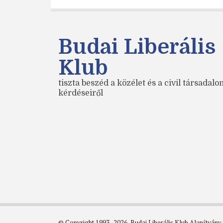
Budai Liberális
Klub
tiszta beszéd a közélet és a civil társadal
kérdéseiről
© Copyright 1993–2026, Budai Liberális Klub Alapítvány.