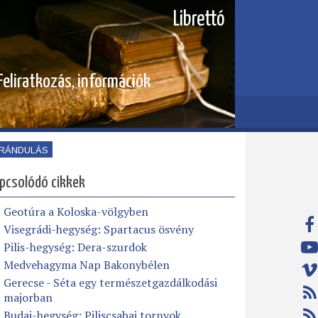
Librettó
Feliratkozás, információk
IRÁNDULÁS
pcsolódó cikkek
Geotúra a Koloska-völgyben
Visegrádi-hegység: Spartacus ösvény
Pilis-hegység: Dera-szurdok
Medvehagyma Nap Bakonybélen
Gerecse - Séta egy természetgazdálkodási
majorban
Budai-hegység: Piliscsabai tornyok