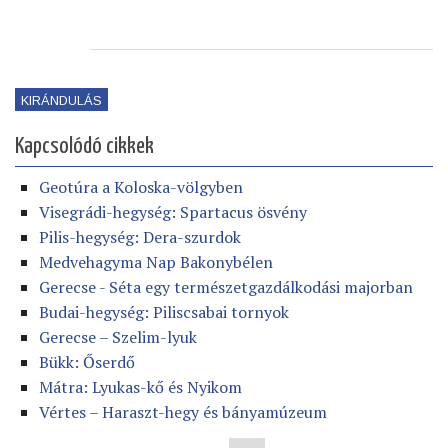
KIRÁNDULÁS
Kapcsolódó cikkek
Geotúra a Koloska-völgyben
Visegrádi-hegység: Spartacus ösvény
Pilis-hegység: Dera-szurdok
Medvehagyma Nap Bakonybélen
Gerecse - Séta egy természetgazdálkodási majorban
Budai-hegység: Piliscsabai tornyok
Gerecse – Szelim-lyuk
Bükk: Őserdő
Mátra: Lyukas-kő és Nyikom
Vértes – Haraszt-hegy és bányamúzeum