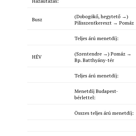
Hazautazás:
(Dobogókő, hegytető →)
Busz
Pilisszentkereszt → Pomáz
Teljes árú menetdíj:
(Szentendre →) Pomáz →
HÉV
Bp. Batthyány-tér
Teljes árú menetdíj:
Menetdíj Budapest-
bérlettel:
Összes teljes árú menetdíj: