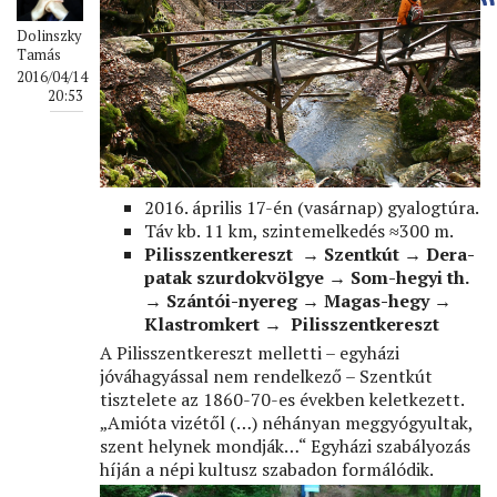
Dolinszky
Tamás
2016/04/14
20:53
2016. április 17-én (vasárnap) gyalogtúra.
Táv kb. 11 km, szintemelkedés ≈300 m.
Pilisszentkereszt → Szentkút → Dera-
patak szurdokvölgye → Som-hegyi th.
→ Szántói-nyereg → Magas-hegy →
Klastromkert → Pilisszentkereszt
A Pilisszentkereszt melletti – egyházi
jóváhagyással nem rendelkező – Szentkút
tisztelete az 1860-70-es években keletkezett.
„Amióta vizétől (…) néhányan meggyógyultak,
szent helynek mondják…“ Egyházi szabályozás
híján a népi kultusz szabadon formálódik.