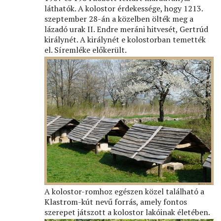
láthatók. A kolostor érdekessége, hogy 1213.
szeptember 28-án a közelben ölték meg a
lázadó urak II. Endre meráni hitvesét, Gertrúd
királynét. A királynét e kolostorban temették
el. Síremléke előkerült.
A kolostor-romhoz egészen közel található a
Klastrom-kút nevű forrás, amely fontos
szerepet játszott a kolostor lakóinak életében.