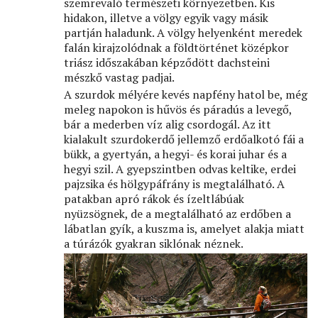
szemrevaló természeti környezetben. Kis
hidakon, illetve a völgy egyik vagy másik
partján haladunk. A völgy helyenként meredek
falán kirajzolódnak a földtörténet középkor
triász időszakában képződött dachsteini
mészkő vastag padjai.
A szurdok mélyére kevés napfény hatol be, még
meleg napokon is hűvös és páradús a levegő,
bár a mederben víz alig csordogál. Az itt
kialakult szurdokerdő jellemző erdőalkotó fái a
bükk, a gyertyán, a hegyi- és korai juhar és a
hegyi szil. A gyepszintben odvas keltike, erdei
pajzsika és hölgypáfrány is megtalálható. A
patakban apró rákok és ízeltlábúak
nyüzsögnek, de a megtalálható az erdőben a
lábatlan gyík, a kuszma is, amelyet alakja miatt
a túrázók gyakran siklónak néznek.