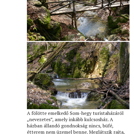
A fölötte emelkedő Som-hegy turistaházáról
„nevezetes”, amely inkább kulcsosház. A
házban állandó gondnokság nincs, büfé,
étterem nem üzemel benne. Meglátszik rajta,