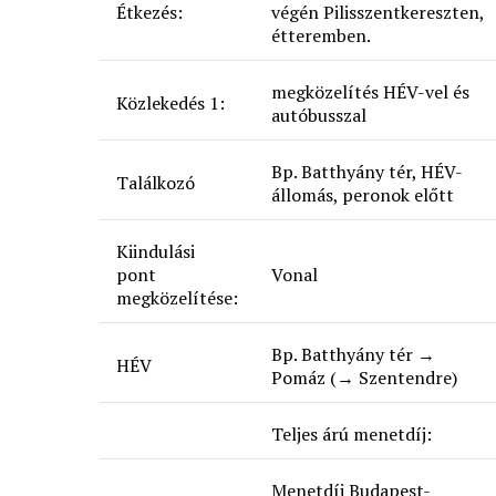
Étkezés:
végén Pilisszentkereszten,
étteremben.
megközelítés HÉV-vel és
Közlekedés 1:
autóbusszal
Bp. Batthyány tér, HÉV-
Találkozó
állomás, peronok előtt
Kiindulási
pont
Vonal
megközelítése:
Bp. Batthyány tér →
HÉV
Pomáz (→ Szentendre)
Teljes árú menetdíj:
Menetdíj Budapest-