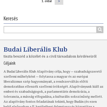
1. oldal
Következő
>
Oldalszámozás
oldal
Keresés
Budai Liberális Klub
tiszta beszéd a közélet és a civil társadalom kérdéseiről
Céljaink
A Budai Liberális Klub Alapítvány célja, hogy — szabadságszerető
szellemi műhelyként — folytassa a magyar és az európai
liberalizmus szép hagyományait, a rendszerváltás előtti
demokratikus ellenzék szellemi örökségét. Alapítványunk kiáll az
emberi és szabadságjogok, a parlamentáris demokrácia, a
tolerancia, a másság elfogadása, a kulturális sokszínűség mellett.
Az alapítvány fontos feladatának tekinti, hogy Budán (és ezen
belül elsősorban a II. kerületben) felmutassa és közvetítse a