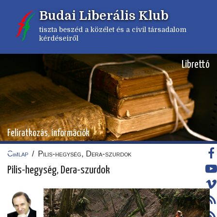
Ugrás
Budai Liberális Klub
a
tartalomra
tiszta beszéd a közélet és a civil társadalom
kérdéseiről
Librettó
Feliratkozás, információk
Címlap
/
Pilis-hegység, Dera-szurdok
Morzsa
Pilis-hegység, Dera-szurdok