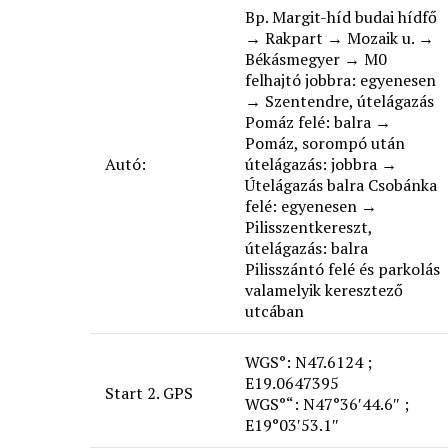
Bp. Margit-híd budai hídfő
→ Rakpart → Mozaik u. →
Békásmegyer → M0
felhajtó jobbra: egyenesen
→ Szentendre, útelágazás
Pomáz felé: balra →
Pomáz, sorompó után
Autó:
útelágazás: jobbra →
Útelágazás balra Csobánka
felé: egyenesen →
Pilisszentkereszt,
útelágazás: balra
Pilisszántó felé és parkolás
valamelyik keresztező
utcában
WGS°: N47.6124 ;
E19.0647395
Start 2. GPS
WGS°“: N47°36′44.6″ ;
E19°03′53.1″