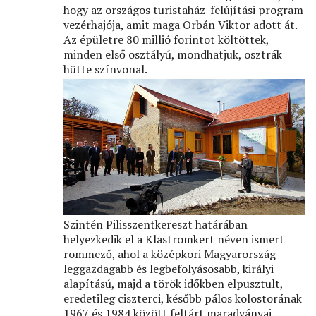
hogy az országos turistaház-felújítási program
vezérhajója, amit maga Orbán Viktor adott át.
Az épületre 80 millió forintot költöttek,
minden első osztályú, mondhatjuk, osztrák
hütte színvonal.
Szintén Pilisszentkereszt határában
helyezkedik el a Klastromkert néven ismert
rommező, ahol a középkori Magyarország
leggazdagabb és legbefolyásosabb, királyi
alapítású, majd a török időkben elpusztult,
eredetileg ciszterci, később pálos kolostorának
1967 és 1984 között feltárt maradványai