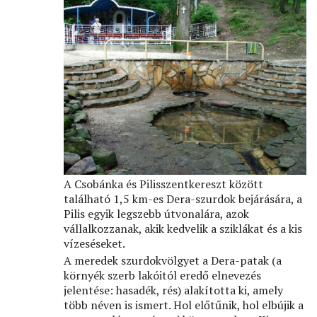
A Csobánka és Pilisszentkereszt között
található 1,5 km-es Dera-szurdok bejárására, a
Pilis egyik legszebb útvonalára, azok
vállalkozzanak, akik kedvelik a sziklákat és a kis
vízeséseket.
A meredek szurdokvölgyet a Dera-patak (a
környék szerb lakóitól eredő elnevezés
jelentése: hasadék, rés) alakította ki, amely
több néven is ismert. Hol előtűnik, hol elbújik a