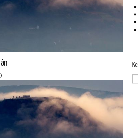
Ol
lán
Ke
)