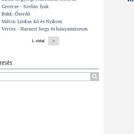
Gerecse – Szelim-lyuk
Bükk: Őserdő
Mátra: Lyukas-kő és Nyikom
Vértes – Haraszt-hegy és bányamúzeum
1. oldal
Következő
>
dalszámozás
oldal
resés