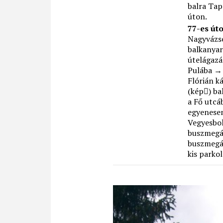
balra Tap
úton.
77-es út
Nagyvázs
balkanyar
útelágazá
Pulába → 
Flórián k
(kép) bal
a Fő utc
egyenesen
Vegyesbol
buszmegál
buszmegál
kis parkol