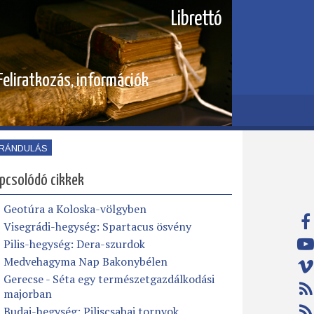
Librettó
Feliratkozás, információk
IRÁNDULÁS
pcsolódó cikkek
Geotúra a Koloska-völgyben
Visegrádi-hegység: Spartacus ösvény
Pilis-hegység: Dera-szurdok
Medvehagyma Nap Bakonybélen
Gerecse - Séta egy természetgazdálkodási
majorban
Budai-hegység: Piliscsabai tornyok