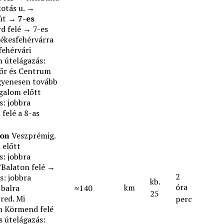
kotás u. →
 út →
7-es
d felé → 7-es
ékesfehérvárra
ehérvári
 útelágazás:
őr és Centrum
egyenesen tovább
galom előtt
s: jobbra
felé a 8-as
ton
Veszprémig.
 előtt
s: jobbra
Balaton felé →
2
s: jobbra
kb.
óra
km
balra
≈140
25
red. Mi
perc
n Körmend felé
 útelágazás: