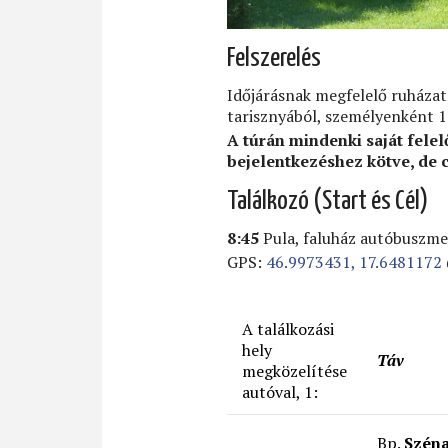
Felszerelés
Időjárásnak megfelelő ruházat;
tarisznyából, személyenként 1 
A túrán mindenki saját felel
bejelentkezéshez kötve, de c
Találkozó (Start és Cél)
8:45
Pula, faluház autóbuszme
GPS:
46.9973431, 17.6481172
A találkozási
hely
Táv
megközelítése
autóval, 1:
Bp.
Széna