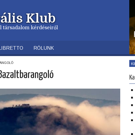
ális Klub
vil társadalom kérdéseiről
LIBRETTO
RÓLUNK
rangoló
K
 Bazaltbarangoló
Ka