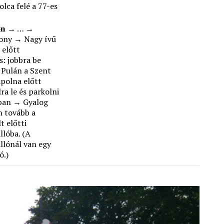
olca felé a 77-es
on
→ … →
ony → Nagy ívű
 előtt
s: jobbra be
Pulán a Szent
ápolna előtt
ra le és parkolni
ában → Gyalog
 tovább a
t előtti
lóba. (A
lónál van egy
ó.)