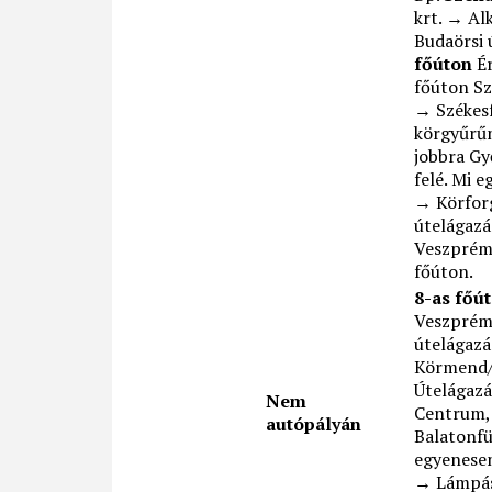
krt. → Al
Budaörsi
főúton
Ér
főúton Sz
→ Székesf
körgyűrűn
jobbra Gy
felé. Mi 
→ Körfor
útelágazá
Veszprém 
főúton.
8-as főú
Veszprém
útelágazá
Körmend/
Útelágazá
Nem
Centrum, 
autópályán
Balatonfü
egyenese
→ Lámpás