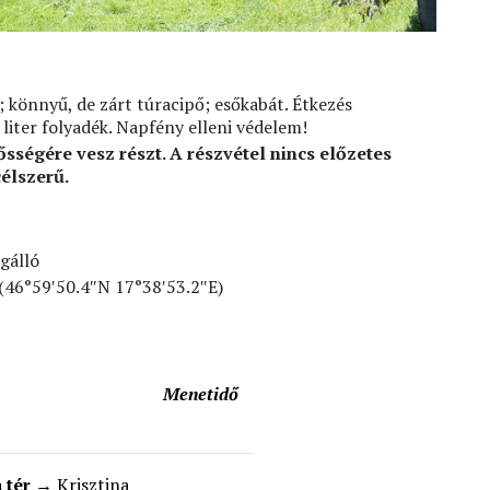
 könnyű, de zárt túracipő; esőkabát. Étkezés
liter folyadék. Napfény elleni védelem!
ősségére vesz részt. A részvétel nincs előzetes
élszerű.
gálló
(46°59′50.4″N 17°38′53.2″E)
Menetidő
 tér
→ Krisztina