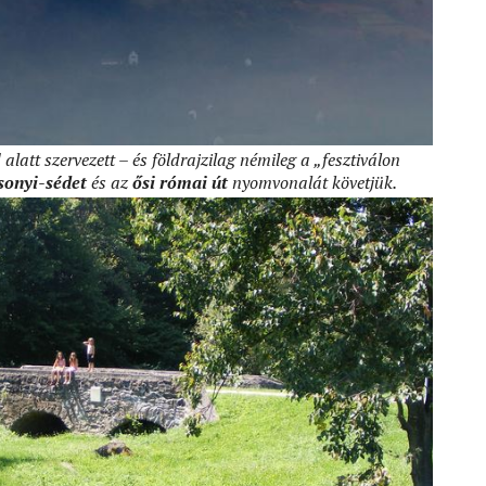
l
alatt szervezett – és földrajzilag némileg a „fesztiválon
sonyi-sédet
és az
ősi római út
nyomvonalát követjük.