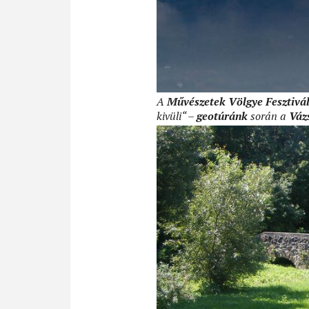
A
Művészetek Völgye Fesztivá
kivüli“ –
geotúránk
során a
Váz