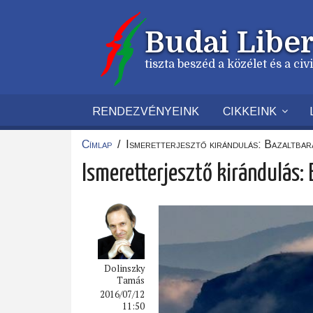
Ugrás
a
Budai Liber
tartalomra
tiszta beszéd a közélet és a ci
RENDEZVÉNYEINK
CIKKEINK
Címlap
/
Ismeretterjesztő kirándulás: Bazaltba
Morzsa
Ismeretterjesztő kirándulás:
Dolinszky
Tamás
2016/07/12
11:50