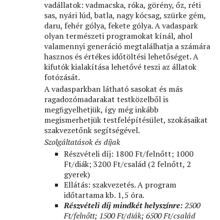
vadállatok: vadmacska, róka, görény, őz, réti
sas, nyári lúd, batla, nagy kócsag, szürke gém,
daru, fehér gólya, fekete gólya. A vadaspark
olyan természeti programokat kínál, ahol
valamennyi generáció megtalálhatja a számára
hasznos és értékes időtöltési lehetőséget. A
kifutók kialakítása lehetővé teszi az állatok
fotózását.
A vadasparkban látható sasokat és más
ragadozómadarakat testközelből is
megﬁgyelhetjük, így még inkább
megismerhetjük testfelépítésület, szokásaikat
szakvezetőnk segítségével.
Szolgáltatások és díjak
Részvételi díj: 1800 Ft/felnőtt; 1000
Ft/diák; 3200 Ft/család (2 felnőtt, 2
gyerek)
Ellátás: szakvezetés. A program
időtartama kb. 1,5 óra.
Részvételi díj mindkét helyszínre:
2500
Ft/felnőtt; 1500 Ft/diák; 6500 Ft/család