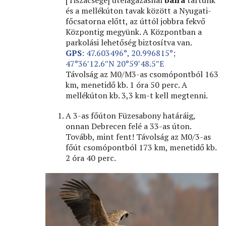
és a mellékúton tavak között a Nyugati-
főcsatorna előtt, az úttól jobbra fekvő
Központig megyünk. A Központban a
parkolási lehetőség biztosítva van.
GPS
: 47.603496°, 20.996815°;
47°36′12.6″N 20°59′48.5″E
Távolság az M0/M3-as csomópontból 163
km, menetidő kb. 1 óra 50 perc. A
mellékúton kb. 3,3 km-t kell megtenni.
A 3-as főúton Füzesabony határáig,
onnan Debrecen felé a 33-as úton.
Tovább, mint fent! Távolság az M0/3-as
főút csomópontból 173 km, menetidő kb.
2 óra 40 perc.