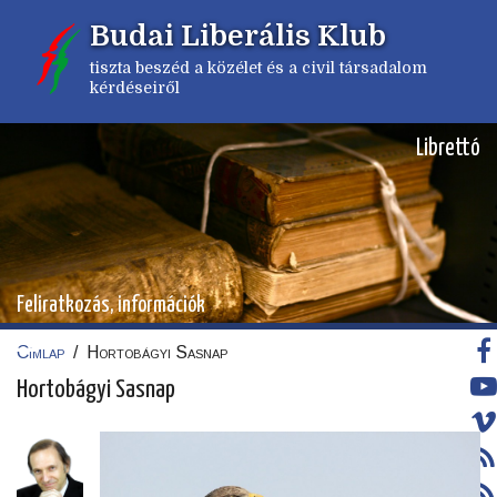
Ugrás
Budai Liberális Klub
a
tartalomra
tiszta beszéd a közélet és a civil társadalom
kérdéseiről
Librettó
Feliratkozás, információk
Címlap
/
Hortobágyi Sasnap
Morzsa
Hortobágyi Sasnap