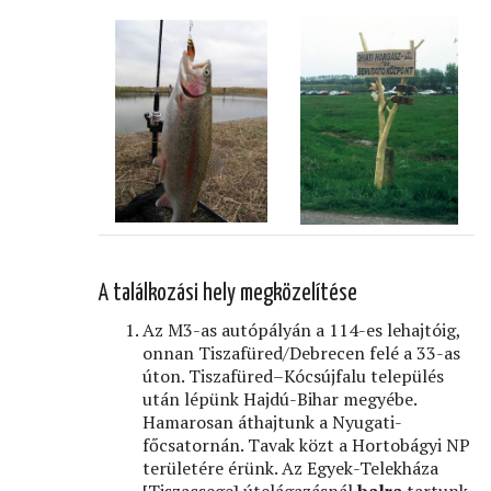
A találkozási hely megközelítése
Az M3-as autópályán a 114-es lehajtóig,
onnan Tiszafüred/Debrecen felé a 33-as
úton. Tiszafüred–Kócsújfalu település
után lépünk Hajdú-Bihar megyébe.
Hamarosan áthajtunk a Nyugati-
főcsatornán. Tavak közt a Hortobágyi NP
területére érünk. Az Egyek-Telekháza
[Tiszacsege] útelágazásnál
balra
tartunk