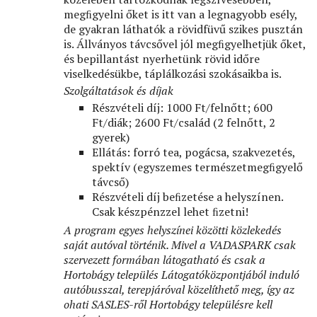
megﬁgyelni őket is itt van a legnagyobb esély,
de gyakran láthatók a rövidfüvű szikes pusztán
is. Állványos távcsővel jól megﬁgyelhetjük őket,
és bepillantást nyerhetünk rövid időre
viselkedésükbe, táplálkozási szokásaikba is.
Szolgáltatások és díjak
Részvételi díj: 1000 Ft/felnőtt; 600
Ft/diák; 2600 Ft/család (2 felnőtt, 2
gyerek)
Ellátás: forró tea, pogácsa, szakvezetés,
spektív (egyszemes természetmegﬁgyelő
távcső)
Részvételi díj beﬁzetése a helyszínen.
Csak készpénzzel lehet ﬁzetni!
A program egyes helyszínei közötti közlekedés
saját autóval történik. Mivel a VADASPARK csak
szervezett formában látogatható és csak a
Hortobágy település Látogatóközpontjából induló
autóbusszal, terepjáróval közelíthető meg, így az
ohati SASLES-ről Hortobágy településre kell