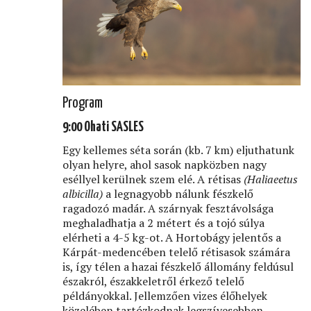
Program
9:00 Ohati SASLES
Egy kellemes séta során (kb. 7 km) eljuthatunk
olyan helyre, ahol sasok napközben nagy
eséllyel kerülnek szem elé. A rétisas
(Haliaeetus
albicilla)
a legnagyobb nálunk fészkelő
ragadozó madár. A szárnyak fesztávolsága
meghaladhatja a 2 métert és a tojó súlya
elérheti a 4-5 kg-ot. A Hortobágy jelentős a
Kárpát-medencében telelő rétisasok számára
is, így télen a hazai fészkelő állomány feldúsul
északról, északkeletről érkező telelő
példányokkal. Jellemzően vizes élőhelyek
közelében tartózkodnak legszívesebben,