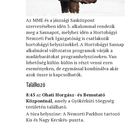
Az MME és a jászsági Sasközpont
szervezésében idén 3. alkalommal rendezik
meg a Sasnapot, melyhez idén a Hortobágyi
Nemzeti Park Igazgatóság is csatlakozik
hortobágyi helyszínekkel. A Hortobágyi Sasnap
alkalmával változatos programok várják a
madárbarátokat programhelyszíneken. Van
lehetőség külön-külön is részt venni ezen
eseményeken, de egymással kombinálva akár
azok össze is kapcsolhatók.
Találkozó
8:45
az
Ohati Horgász- és Bemutató
Központnál
, amely a Gyökérkúti tóegység
területén található.
A túra helyszíne: A Nemzeti Parkhoz tartozó
Kis és Nagy Kecskés-puszta.