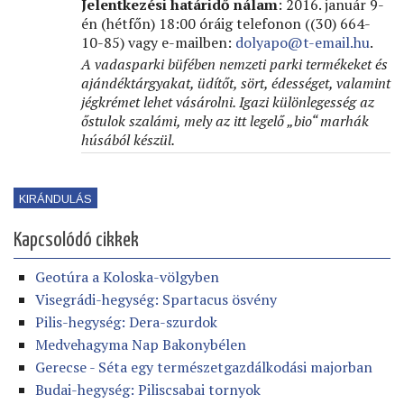
Jelentkezési határidő nálam
: 2016. január 9-
én (hétfőn) 18:00 óráig telefonon ((30) 664-
10-85) vagy e-mailben:
dolyapo@t-email.hu
.
A vadasparki büfében nemzeti parki termékeket és
ajándéktárgyakat, üdítőt, sört, édességet, valamint
jégkrémet lehet vásárolni. Igazi különlegesség az
őstulok szalámi, mely az itt legelő „bio“ marhák
húsából készül.
KIRÁNDULÁS
Kapcsolódó cikkek
Geotúra a Koloska-völgyben
Visegrádi-hegység: Spartacus ösvény
Pilis-hegység: Dera-szurdok
Medvehagyma Nap Bakonybélen
Gerecse - Séta egy természetgazdálkodási majorban
Budai-hegység: Piliscsabai tornyok