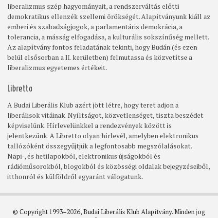
liberalizmus szép hagyományait, a rendszerváltás előtti
demokratikus ellenzék szellemi örökségét. Alapítványunk kiáll az
emberi és szabadságjogok, a parlamentáris demokrácia, a
tolerancia, a másság elfogadása, a kulturális sokszínűség mellett.
Az alapítvány fontos feladatának tekinti, hogy Budán (és ezen
belül elsősorban a II. kerületben) felmutassa és közvetítse a
liberalizmus egyetemes értékeit.
Libretto
A Budai Liberális Klub azért jött létre, hogy teret adjon a
liberálisok vitáinak. Nyíltságot, közvetlenséget, tiszta beszédet
képviselünk. Hírlevelünkkel a rendezvények között is
jelentkezünk. A Libretto olyan hírlevél, amelyben elektronikus
tallózóként összegyűjtjük a legfontosabb megszólalásokat.
Napi-, és hetilapokból, elektronikus újságokból és
rádióműsorokból, blogokból és közösségi oldalak bejegyzéseiből,
itthonról és külföldről egyaránt válogatunk.
© Copyright 1993–2026, Budai Liberális Klub Alapítvány. Minden jog