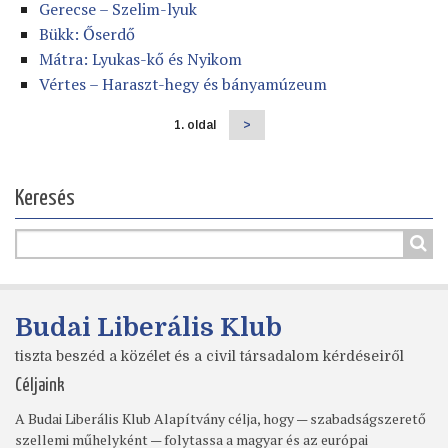
Gerecse – Szelim-lyuk
Bükk: Őserdő
Mátra: Lyukas-kő és Nyikom
Vértes – Haraszt-hegy és bányamúzeum
1. oldal
Következő
>
Oldalszámozás
oldal
Keresés
Budai Liberális Klub
tiszta beszéd a közélet és a civil társadalom kérdéseiről
Céljaink
A Budai Liberális Klub Alapítvány célja, hogy — szabadságszerető
szellemi műhelyként — folytassa a magyar és az európai