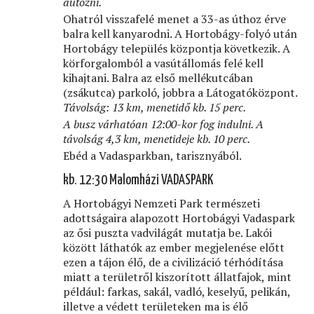
autózni.
Ohatról visszafelé menet a 33-as úthoz érve
balra kell kanyarodni. A Hortobágy-folyó után
Hortobágy település központja következik. A
körforgalomból a vasútállomás felé kell
kihajtani. Balra az első mellékutcában
(zsákutca) parkoló, jobbra a Látogatóközpont.
Távolság: 13 km, menetidő kb. 15 perc.
A busz várhatóan 12:00-kor fog indulni. A
távolság 4,3 km, menetideje kb. 10 perc.
Ebéd a Vadasparkban, tarisznyából.
kb. 12:30 Malomházi VADASPARK
A Hortobágyi Nemzeti Park természeti
adottságaira alapozott Hortobágyi Vadaspark
az ősi puszta vadvilágát mutatja be. Lakói
között láthatók az ember megjelenése előtt
ezen a tájon élő, de a civilizáció térhódítása
miatt a területről kiszorított állatfajok, mint
például: farkas, sakál, vadló, keselyű, pelikán,
illetve a védett területeken ma is élő