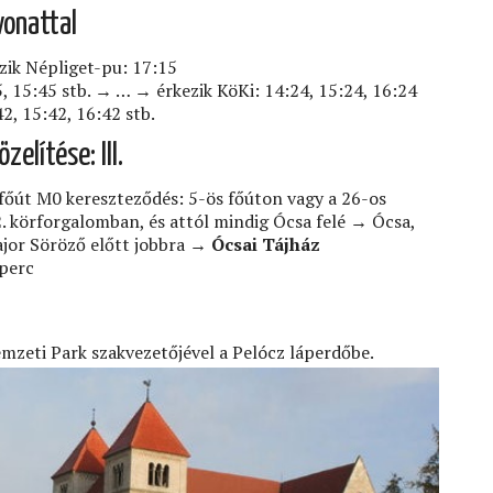
vonattal
zik Népliget-pu: 17:15
5, 15:45 stb. → … → érkezik KöKi: 14:24, 15:24, 16:24
42, 15:42, 16:42 stb.
elítése: III.
főút M0 kereszteződés: 5-ös főúton vagy a 26-os
2. körforgalomban, és attól mindig Ócsa felé → Ócsa,
ajor Söröző előtt jobbra →
Ócsai Tájház
 perc
mzeti Park szakvezetőjével a Pelócz láperdőbe.