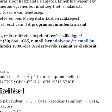
aras síbot használata ajánlatos. Ennek hiányában egy
érőjű egyenes bot is jól segítheti a haladást.
öltözésre van lehetőség.
 étteremben. Meleg ital útközben szükséges!
het részt venni!
A programon mindenki a saját
t, ezért előzetes bejelentkezés szükséges!
: (30) 664-1085, e-mail-ben:
dolyapo@t-email.hu
.
péntek) 18:00-óra. A résztvevők számát és életkorát
arán.
Andor u. 4-6, az Árpád-kori templom mellett.
1739E ; GPS: 47°17′21.6″N 19°13′37.8″E
zelítése: I.
-pályaudvar → … → Ócsa, katolikus templom →
Ócsa,
kácos)
rkezik: 7:57