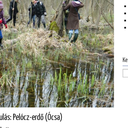
Ol
Ke
ulás: Pelócz-erdő (Ócsa)