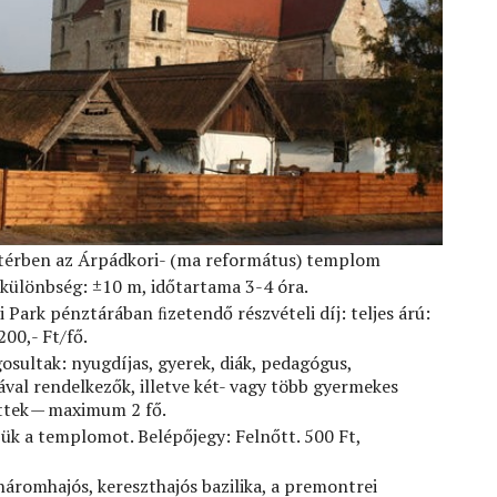
áttérben az Árpádkori- (ma református) templom
tkülönbség: ±10 m, időtartama 3-4 óra.
i Park pénztárában ﬁzetendő részvételi díj: teljes árú:
00,- Ft/fő.
osultak: nyugdíjas, gyerek, diák, pedagógus,
val rendelkezők, illetve két- vagy több gyermekes
őttek — maximum 2 fő.
jük a templomot. Belépőjegy: Felnőtt. 500 Ft,
 háromhajós, kereszthajós bazilika, a premontrei