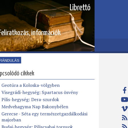
Librettó
Feliratkozás, információk
IRÁNDULÁS
pcsolódó cikkek
Geotúra a Koloska-völgyben
Visegrádi-hegység: Spartacus ösvény
Pilis-hegység: Dera-szurdok
Medvehagyma Nap Bakonybélen
Gerecse - Séta egy természetgazdálkodási
majorban
Budai-hegység: Piliscsabai tornyok