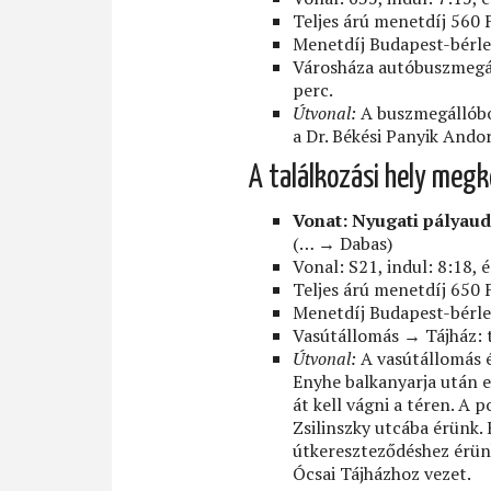
Teljes árú menetdíj 560 
Menetdíj Budapest-bérle
Városháza autóbuszmegál
perc.
Útvonal:
A buszmegállóból
a Dr. Békési Panyik Ando
A találkozási hely megkö
Vonat: Nyugati pályau
(… → Dabas)
Vonal: S21, indul: 8:18, é
Teljes árú menetdíj 650 
Menetdíj Budapest-bérle
Vasútállomás → Tájház: 
Útvonal:
A vasútállomás 
Enyhe balkanyarja után e
át kell vágni a téren. A 
Zsilinszky utcába érünk.
útkereszteződéshez érünk
Ócsai Tájházhoz vezet.