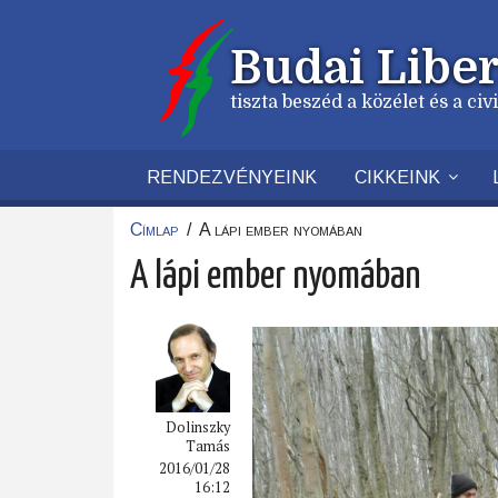
Ugrás
a
Budai Liber
tartalomra
tiszta beszéd a közélet és a ci
RENDEZVÉNYEINK
CIKKEINK
Címlap
/
A lápi ember nyomában
Morzsa
A lápi ember nyomában
Dolinszky
Tamás
2016/01/28
16:12