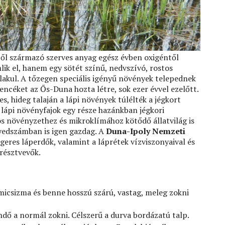
ől származó szerves anyag egész évben oxigéntől
lik el, hanem egy sötét színű, nedvszívó, rostos
lakul. A tőzegen speciális igényű növények telepednek
ncéket az Ős-Duna hozta létre, sok ezer évvel ezelőtt.
s, hideg talaján a lápi növények túlélték a jégkort
 lápi növényfajok egy része hazánkban jégkori
 növényzethez és mikroklímához kötődő állatvilág is
yedszámban is igen gazdag. A
Duna-Ipoly Nemzeti
eres láperdők, valamint a láprétek vízviszonyaival és
résztvevők.
icsizma és benne hosszú szárú, vastag, meleg zokni
dő a normál zokni. Célszerű a durva bordázatú talp.