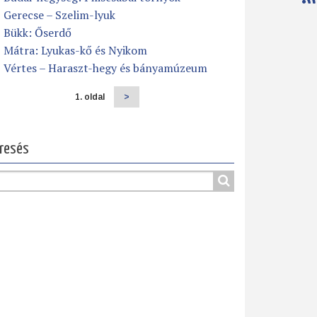
Gerecse – Szelim-lyuk
Bükk: Őserdő
Mátra: Lyukas-kő és Nyikom
Vértes – Haraszt-hegy és bányamúzeum
1. oldal
Következő
>
dalszámozás
oldal
resés