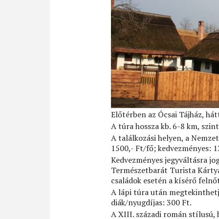
Előtérben az Ócsai Tájház, h
A túra hossza kb. 6-8 km, szin
A találkozási helyen, a Nemzet
1500,- Ft/fő; kedvezményes: 12
Kedvezményes jegyváltásra jog
Természetbarát Turista Kártyá
családok esetén a kísérő feln
A lápi túra után megtekinthet
diák/nyugdíjas: 300 Ft.
A XIII. századi román stílusú,