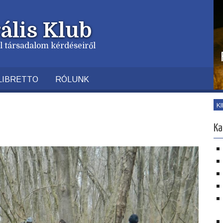
ális Klub
vil társadalom kérdéseiről
LIBRETTO
RÓLUNK
K
Ka