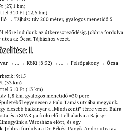
Ft (27,1 km)
ttel 310 Ft (12,5 km)
ló → Tájház: táv 260 méter, gyalogos menetidő 5
 előre indulunk az útkereszteződésig. Jobbra fordulva
r utca az Ócsai Tájházhoz vezet.
zelítése: II.
dvar
→ … → KöKi (8:32) → … → Felsőpakony →
Ócsa
rkezik: 9:15
Ft (33 km)
ttel 310 Ft (13 km)
táv 1,8 km, gyalogos menetidő ≈30 perc
épületéből egyenesen a Falu Tamás utcába megyünk.
gy élesebb balkanyar a „Mindszenti” térre vezet. Balra
posta és a SPAR parkoló előtt elhaladva a Bajcsy-
 Elmegyünk a Városháza előtt, és egy
. Jobbra fordulva a Dr. Békési Panyik Andor utca az