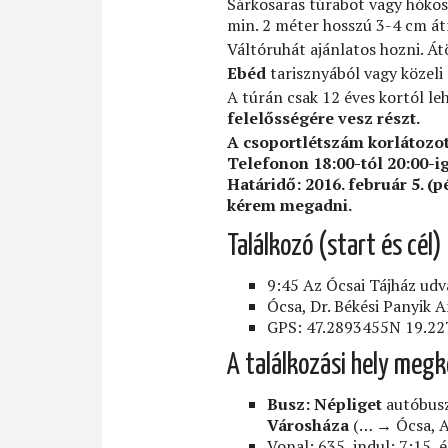
Sárkosaras túrabot vagy hókos
min. 2 méter hosszú 3-4 cm átm
Váltóruhát ajánlatos hozni. Át
Ebéd
tarisznyából vagy közeli
A túrán csak 12 éves kortól le
felelősségére vesz részt.
A csoportlétszám korlátozot
Telefonon 18:00-tól 20:00-ig
Határidő: 2016. február 5. (
kérem megadni.
Találkozó (start és cél)
9:45 Az Ócsai Tájház udv
Ócsa, Dr. Békési Panyik 
GPS: 47.2893455N 19.227
A találkozási hely megkö
Busz:
Népliget
autóbusz
Városháza
(… → Ócsa, A
Vonal: 635, indul: 7:15, é