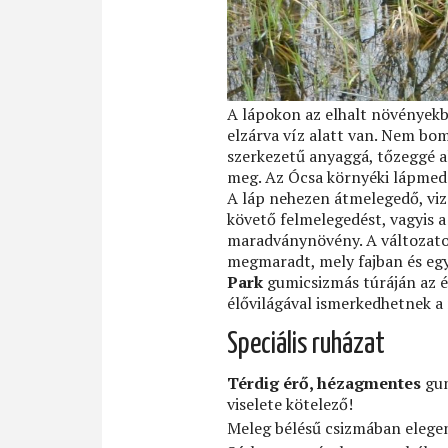
A lápokon az elhalt növényekb
elzárva víz alatt van. Nem bom
szerkezetű anyaggá, tőzeggé a
meg. Az Ócsa környéki lápmede
A láp nehezen átmelegedő, vize
követő felmelegedést, vagyis a
maradványnövény. A változatos
megmaradt, mely fajban és eg
Park
gumicsizmás túráján az ég
élővilágával ismerkedhetnek a 
Speciális ruházat
Térdig érő, hézagmentes
gum
viselete kötelező!
Meleg bélésű csizmában elegen