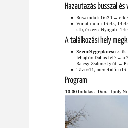
Hazautazás busszal és 
Busz indul: 16:20 → érke
Vonat indul: 13:45, 14:4
stb, érkezik Nyugati: 14:
A találkozási hely megköz
Személygépkocsi:
5-ös 
lehajtón Dabas felé → a 
Bajcsy-Zsilinszky út → B
Táv: ≈11, menetidő: ≈13
Program
10:00
Indulás a Duna-Ipoly Ne