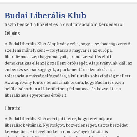
Budai Liberális Klub
tiszta beszéd a közélet és a civil társadalom kérdéseiről
Céljaink
A Budai Liberális Klub Alapítvány célja, hogy — szabadságszerető
szellemi műhelyként — folytassa a magyar és az európai
liberalizmus szép hagyományait, a rendszerváltás előtti
demokratikus ellenzék szellemi örökségét. Alapítványunk kiáll az
emberi és szabadságjogok, a parlamentáris demokrácia, a
tolerancia, a másság elfogadása, a kulturális sokszínűség mellett.
Az alapítvány fontos feladatának tekinti, hogy Budán (és ezen
belül elsősorban a II. kerületben) felmutassa és közvetítse a
liberalizmus egyetemes értékeit.
Libretto
A Budai Liberális Klub azért jött létre, hogy teret adjon a
liberálisok vitáinak. Nyíltságot, közvetlenséget, tiszta beszédet
képviselünk. Hírlevelünkkel a rendezvények között is