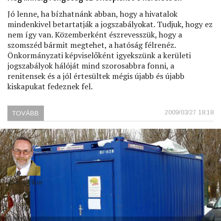
Jó lenne, ha bízhatnánk abban, hogy a hivatalok
mindenkivel betartatják a jogszabályokat. Tudjuk, hogy ez
nem így van. Közemberként észrevesszük, hogy a
szomszéd bármit megtehet, a hatóság félrenéz.
Önkormányzati képviselőként igyekszünk a kerületi
jogszabályok hálóját mind szorosabbra fonni, a
renitensek és a jól értesültek mégis újabb és újabb
kiskapukat fedeznek fel.
2009/03/27 18:18
TOVÁBB
(RABLÓBÓL
NEM
LESZ
PANDÚR)
Zsitva Tibor