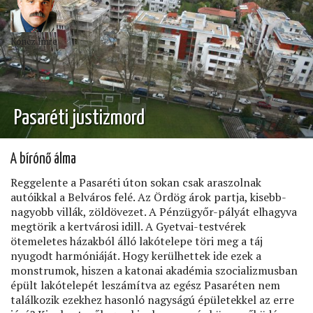
Koncz Imre
Pasaréti justizmord
A bírónő álma
Reggelente a Pasaréti úton sokan csak araszolnak
autóikkal a Belváros felé. Az Ördög árok partja, kisebb-
nagyobb villák, zöldövezet. A Pénzügyőr-pályát elhagyva
megtörik a kertvárosi idill. A Gyetvai-testvérek
ötemeletes házakból álló lakótelepe töri meg a táj
nyugodt harmóniáját. Hogy kerülhettek ide ezek a
monstrumok, hiszen a katonai akadémia szocializmusban
épült lakótelepét leszámítva az egész Pasaréten nem
találkozik ezekhez hasonló nagyságú épületekkel az erre