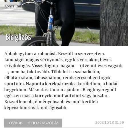
Koncz Imre
Biciglizős
Abbahagytam a rohanást. Beszólt a szervezetem.
Lumbágó, magas vérnyomás, egy kis vércukor, heves
szívdobogás. Visszafogom magam — ötvenöt éves vagyok
—, nem hajtok tovább. Több lett a szabadidőm,
elhatároztam, kihasználom, rendszeresebben fogok
sportolni. Naponta kerékpározok a kerületben, a budai
hegyekben. Másnak is tudom ajánlani. Biciglinyeregből
egészen más a környék, mint autóból vagy buszból.
Közvetlenebb, élménydúsabb és mint kerületi
képviselőnek is tanulságosabb.
2008/10/18 01:59
TOVÁBB
(BICIGLIZŐS)
5 HOZZÁSZÓLÁS