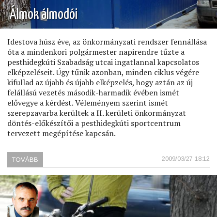
Álmok álmodói
Idestova húsz éve, az önkormányzati rendszer fennállása
óta a mindenkori polgármester napirendre tűzte a
pesthidegkúti Szabadság utcai ingatlannal kapcsolatos
elképzeléseit. Úgy tűnik azonban, minden ciklus végére
kifullad az újabb és újabb elképzelés, hogy aztán az új
felállású vezetés második-harmadik évében ismét
elővegye a kérdést. Véleményem szerint ismét
szerepzavarba kerültek a II. kerületi önkormányzat
döntés-előkészítői a pesthidegkúti sportcentrum
tervezett megépítése kapcsán.
2009/03/27 18:12
TOVÁBB
(ÁLMOK
ÁLMODÓI)