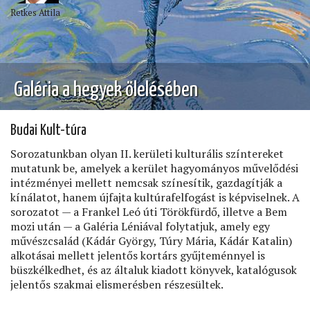
Retkes Attila
Galéria a hegyek ölelésében
Budai Kult-túra
Sorozatunkban olyan II. kerületi kulturális színtereket
mutatunk be, amelyek a kerület hagyományos művelődési
intézményei mellett nemcsak színesítik, gazdagítják a
kínálatot, hanem újfajta kultúrafelfogást is képviselnek. A
sorozatot — a Frankel Leó úti Törökfürdő, illetve a Bem
mozi után — a Galéria Léniával folytatjuk, amely egy
művészcsalád (Kádár György, Túry Mária, Kádár Katalin)
alkotásai mellett jelentős kortárs gyűjteménnyel is
büszkélkedhet, és az általuk kiadott könyvek, katalógusok
jelentős szakmai elismerésben részesültek.