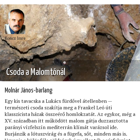
Koncz Imre
Csoda a Malomtónál
Molnár János-barlang
Egy kis tavacska a Lukács fürdővel átellenben —
természeti csoda szakítja meg a Frankel Leó úti
klasszicista házak összeérő homlokzatát. Az egykor, még a
XV. században itt működött malom gátja duzzasztotta
parányi vízfelszín mediterrán klímát varázsol ide.
Burjánzik a lótuszvirág és a fügefa, sőt, minden más is.