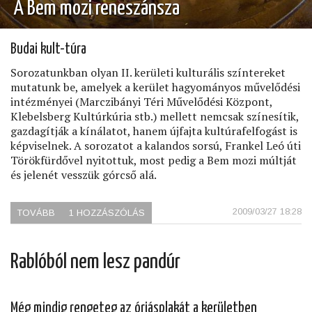
A Bem mozi reneszánsza
Budai kult-túra
Sorozatunkban olyan II. kerületi kulturális színtereket
mutatunk be, amelyek a kerület hagyományos művelődési
intézményei (Marczibányi Téri Művelődési Központ,
Klebelsberg Kultúrkúria stb.) mellett nemcsak színesítik,
gazdagítják a kínálatot, hanem újfajta kultúrafelfogást is
képviselnek. A sorozatot a kalandos sorsú, Frankel Leó úti
Törökfürdővel nyitottuk, most pedig a Bem mozi múltját
és jelenét vesszük górcső alá.
2009/03/27 18:28
TOVÁBB
(A
1 HOZZÁSZÓLÁS
BEM
MOZI
RENESZÁNSZA)
Rablóból nem lesz pandúr
Még mindig rengeteg az óriásplakát a kerületben