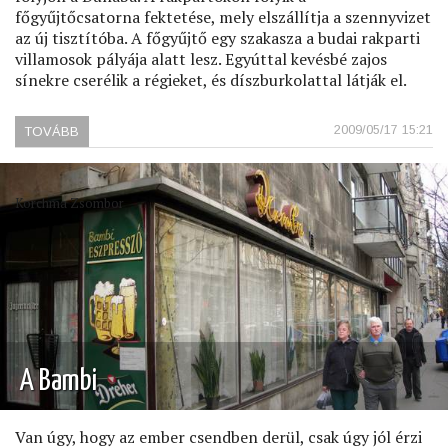
főgyűjtőcsatorna fektetése, mely elszállítja a szennyvizet
az új tisztítóba. A főgyűjtő egy szakasza a budai rakparti
villamosok pályája alatt lesz. Egyúttal kevésbé zajos
sínekre cserélik a régieket, és díszburkolattal látják el.
2009/05/17 15:21
TOVÁBB
(MARGIT
HÍDI
ÉPÍTKEZÉSEK)
Korchma Zsombor
A Bambi
Van úgy, hogy az ember csendben derül, csak úgy jól érzi