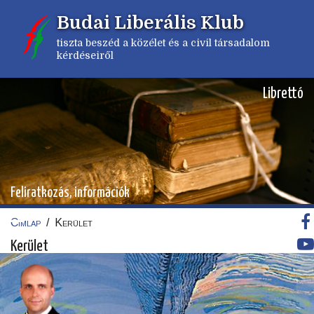
Ugrás
Budai Liberális Klub
a
tartalomra
tiszta beszéd a közélet és a civil társadalom
kérdéseiről
Librettó
Feliratkozás, információk
Címlap
/
Kerület
Morzsa
Kerület