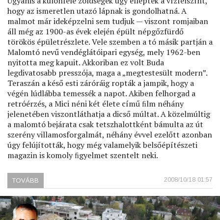
Ugyanis a különféle zöldségek úgy ellepték a vízfelszínt,
hogy az ismeretlen utazó lápnak is gondolhatná. A
malmot már ideképzelni sem tudjuk — viszont romjaiban
áll még az 1900-as évek elején épült népgőzfürdő
törökös épületrészlete. Vele szemben a tó másik partján a
Malomtó nevű vendéglátóipari egység, mely 1962-ben
nyitotta meg kapuit. Akkoriban ez volt Buda
legdivatosabb presszója, maga a „megtestesült modern”.
Teraszán a késő esti záróráig ropták a jampik, hogy a
végén lúdlábba temessék a napot. Akiben felhorgad a
retróérzés, a Mici néni két élete című ﬁlm néhány
jelenetében viszontláthatja a dicső múltat. A közelmúltig
a malomtó bejárata csak tetszhalottként bámulta az út
szerény villamosforgalmát, néhány évvel ezelőtt azonban
úgy felújították, hogy még valamelyik belsőépítészeti
magazin is komoly ﬁgyelmet szentelt neki.
2008/10/18 01:57
TOVÁBB
(CSODA
A
MALOMTÓNÁL)