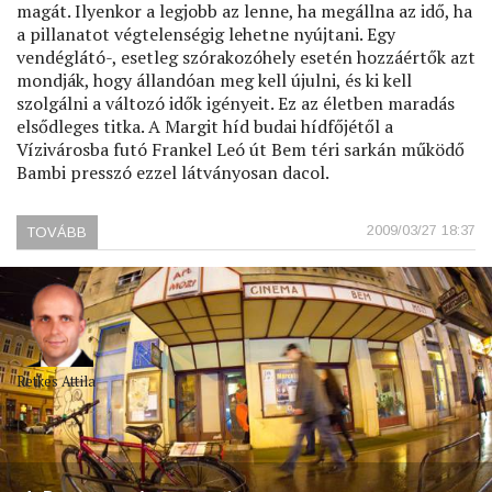
magát. Ilyenkor a legjobb az lenne, ha megállna az idő, ha
a pillanatot végtelenségig lehetne nyújtani. Egy
vendéglátó-, esetleg szórakozóhely esetén hozzáértők azt
mondják, hogy állandóan meg kell újulni, és ki kell
szolgálni a változó idők igényeit. Ez az életben maradás
elsődleges titka. A Margit híd budai hídfőjétől a
Vízivárosba futó Frankel Leó út Bem téri sarkán működő
Bambi presszó ezzel látványosan dacol.
2009/03/27 18:37
TOVÁBB
(A
BAMBI)
Retkes Attila