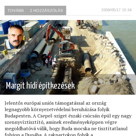
2009/05/17 15:34
TOVÁBB
(FONÓDÓ
2 HOZZÁSZÓLÁS
VILLAMOSOK)
Koncz Imre
Margit hídi építkezések
Jelentős európai uniós támogatással az ország
legnagyobb környezetvédelmi beruházása folyik
Budapesten. A Csepel-sziget északi csúcsán épül egy nagy
szennyvíztisztító, aminek eredményeképpen végre
megoldhatóvá válik, hogy Buda mocska ne tisztítatlanul
folyjon a Dunába. A rakpartokon folyik a