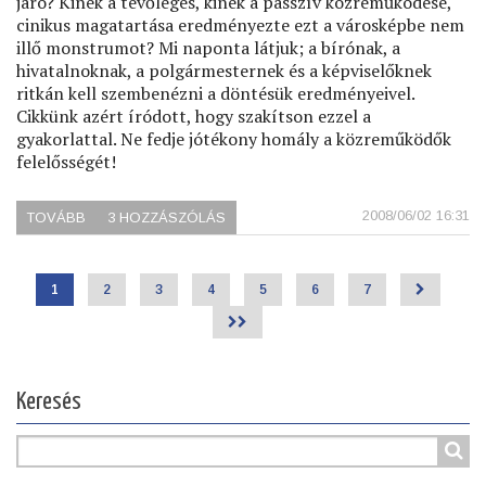
járó? Kinek a tevőleges, kinek a passzív közreműködése,
cinikus magatartása eredményezte ezt a városképbe nem
illő monstrumot? Mi naponta látjuk; a bírónak, a
hivatalnoknak, a polgármesternek és a képviselőknek
ritkán kell szembenézni a döntésük eredményeivel.
Cikkünk azért íródott, hogy szakítson ezzel a
gyakorlattal. Ne fedje jótékony homály a közreműködők
felelősségét!
2008/06/02 16:31
TOVÁBB
(PASARÉTI
3 HOZZÁSZÓLÁS
JUSTIZMORD)
Jelenlegi
1
Page
2
Page
3
Page
4
Page
5
Page
6
Page
7
>
Oldalszámozás
oldal
>>
Keresés