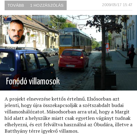
2009/05/17 15:47
TOVÁBB
(GALÉRIA
1 HOZZÁSZÓLÁS
A
HEGYEK
ÖLELÉSÉBEN)
Koncz Imre
Fonódó villamosok
A projekt elnevezése kettős értelmű. Elsősorban azt
jelenti, hogy újra összekapcsolják a szétszabdalt budai
villamoshálózatot. Másodsorban arra utal, hogy a Margit
híd alatt a helyszűke miatt csak egyetlen vágányt tudnak
elhelyezni, és ezt felváltva használná az Óbudára, illetve a
Batthyány térre igyekvő villamos.