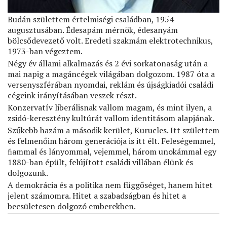
Budán születtem értelmiségi családban, 1954
augusztusában. Édesapám mérnök, édesanyám
bölcsődevezető volt. Eredeti szakmám elektrotechnikus,
1973-ban végeztem.
Négy év állami alkalmazás és 2 évi sorkatonaság után a
mai napig a magáncégek világában dolgozom. 1987 óta a
versenyszférában nyomdai, reklám és újságkiadói családi
cégeink irányításában veszek részt.
Konzervatív liberálisnak vallom magam, és mint ilyen, a
zsidó-keresztény kultúrát vallom identitásom alapjának.
Szűkebb hazám a második kerület, Kurucles. Itt születtem
és felmenőim három generációja is itt élt. Feleségemmel,
ﬁammal és lányommal, vejemmel, három unokámmal egy
1880-ban épült, felújított családi villában élünk és
dolgozunk.
A demokrácia és a politika nem függőséget, hanem hitet
jelent számomra. Hitet a szabadságban és hitet a
becsületesen dolgozó emberekben.