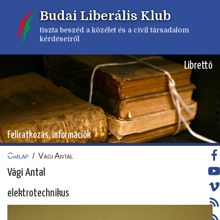
Ugrás
Budai Liberális Klub
a
tartalomra
tiszta beszéd a közélet és a civil társadalom
kérdéseiről
Librettó
Feliratkozás, információk
Címlap
/
Vági Antal
Morzsa
Vági Antal
elektrotechnikus