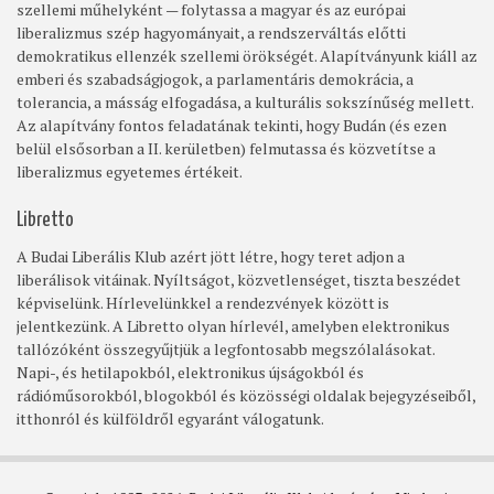
szellemi műhelyként — folytassa a magyar és az európai
liberalizmus szép hagyományait, a rendszerváltás előtti
demokratikus ellenzék szellemi örökségét. Alapítványunk kiáll az
emberi és szabadságjogok, a parlamentáris demokrácia, a
tolerancia, a másság elfogadása, a kulturális sokszínűség mellett.
Az alapítvány fontos feladatának tekinti, hogy Budán (és ezen
belül elsősorban a II. kerületben) felmutassa és közvetítse a
liberalizmus egyetemes értékeit.
Libretto
A Budai Liberális Klub azért jött létre, hogy teret adjon a
liberálisok vitáinak. Nyíltságot, közvetlenséget, tiszta beszédet
képviselünk. Hírlevelünkkel a rendezvények között is
jelentkezünk. A Libretto olyan hírlevél, amelyben elektronikus
tallózóként összegyűjtjük a legfontosabb megszólalásokat.
Napi-, és hetilapokból, elektronikus újságokból és
rádióműsorokból, blogokból és közösségi oldalak bejegyzéseiből,
itthonról és külföldről egyaránt válogatunk.