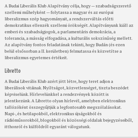
A Budai Liberális Klub Alapítvány célja, hogy — szabadságszerető
szellemi műhelyként — folytassa a magyar és az európai
liberalizmus szép hagyományait, a rendszerváltás előtti
demokratikus ellenzék szellemi örökségét. Alapítványunk kiáll az
emberi és szabadságjogok, a parlamentáris demokrácia, a
tolerancia, a másság elfogadása, a kulturális sokszínűség mellett.
Az alapítvány fontos feladatának tekinti, hogy Budán (és ezen
belül elsősorban a II. kerületben) felmutassa és közvetítse a
liberalizmus egyetemes értékeit.
Libretto
A Budai Liberális Klub azért jött létre, hogy teret adjon a
liberálisok vitáinak. Nyíltságot, közvetlenséget, tiszta beszédet
képviselünk. Hírlevelünkkel a rendezvények között is
jelentkezünk. A Libretto olyan hírlevél, amelyben elektronikus
tallózóként összegyűjtjük a legfontosabb megszólalásokat.
Napi-, és hetilapokból, elektronikus újságokból és
rádióműsorokból, blogokból és közösségi oldalak bejegyzéseiből,
itthonról és külföldről egyaránt válogatunk.