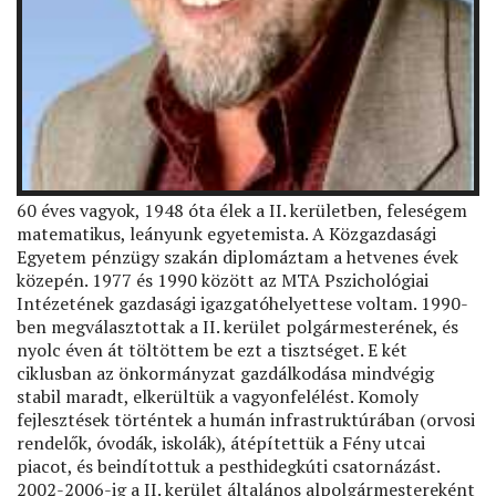
60 éves vagyok, 1948 óta élek a II. kerületben, feleségem
matematikus, leányunk egyetemista. A Közgazdasági
Egyetem pénzügy szakán diplomáztam a hetvenes évek
közepén. 1977 és 1990 között az MTA Pszichológiai
Intézetének gazdasági igazgatóhelyettese voltam. 1990-
ben megválasztottak a II. kerület polgármesterének, és
nyolc éven át töltöttem be ezt a tisztséget. E két
ciklusban az önkormányzat gazdálkodása mindvégig
stabil maradt, elkerültük a vagyonfelélést. Komoly
fejlesztések történtek a humán infrastruktúrában (orvosi
rendelők, óvodák, iskolák), átépítettük a Fény utcai
piacot, és beindítottuk a pesthidegkúti csatornázást.
2002-2006-ig a II. kerület általános alpolgármestereként