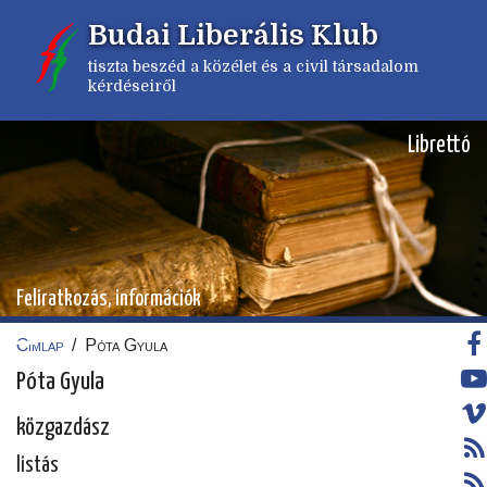
Ugrás
Budai Liberális Klub
a
tartalomra
tiszta beszéd a közélet és a civil társadalom
kérdéseiről
Librettó
Feliratkozás, információk
Címlap
/
Póta Gyula
Morzsa
Póta Gyula
közgazdász
listás