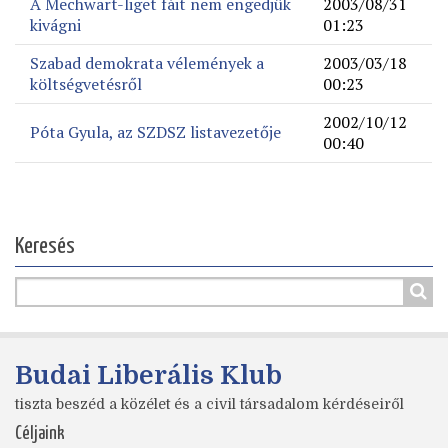
A Mechwart-liget fáit nem engedjük
2003/08/31
kivágni
01:23
Szabad demokrata vélemények a
2003/03/18
költségvetésről
00:23
2002/10/12
Póta Gyula, az SZDSZ listavezetője
00:40
Keresés
Budai Liberális Klub
tiszta beszéd a közélet és a civil társadalom kérdéseiről
Céljaink