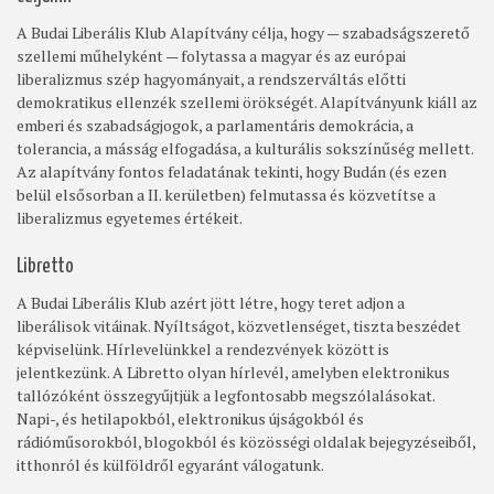
A Budai Liberális Klub Alapítvány célja, hogy — szabadságszerető
szellemi műhelyként — folytassa a magyar és az európai
liberalizmus szép hagyományait, a rendszerváltás előtti
demokratikus ellenzék szellemi örökségét. Alapítványunk kiáll az
emberi és szabadságjogok, a parlamentáris demokrácia, a
tolerancia, a másság elfogadása, a kulturális sokszínűség mellett.
Az alapítvány fontos feladatának tekinti, hogy Budán (és ezen
belül elsősorban a II. kerületben) felmutassa és közvetítse a
liberalizmus egyetemes értékeit.
Libretto
A Budai Liberális Klub azért jött létre, hogy teret adjon a
liberálisok vitáinak. Nyíltságot, közvetlenséget, tiszta beszédet
képviselünk. Hírlevelünkkel a rendezvények között is
jelentkezünk. A Libretto olyan hírlevél, amelyben elektronikus
tallózóként összegyűjtjük a legfontosabb megszólalásokat.
Napi-, és hetilapokból, elektronikus újságokból és
rádióműsorokból, blogokból és közösségi oldalak bejegyzéseiből,
itthonról és külföldről egyaránt válogatunk.