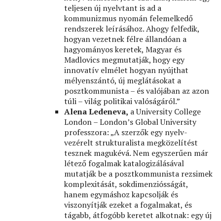
teljesen új nyelvtant is ad a
kommunizmus nyomán felemelkedő
rendszerek leírásához. Ahogy felfedik,
hogyan vezetnek félre állandóan a
hagyományos keretek, Magyar és
Madlovics megmutatják, hogy egy
innovatív elmélet hogyan nyújthat
mélyenszántó, új meglátásokat a
posztkommunista – és valójában az azon
túli – világ politikai valóságáról.”
Alena Ledeneva,
a University College
London – London’s Global University
professzora: „A szerzők egy nyelv-
vezérelt strukturalista megközelítést
tesznek magukévá. Nem egyszerűen már
létező fogalmak katalogizálásával
mutatják be a posztkommunista rezsimek
komplexitását, sokdimenziósságát,
hanem egymáshoz kapcsolják és
viszonyítják ezeket a fogalmakat, és
tágabb, átfogóbb keretet alkotnak: egy új