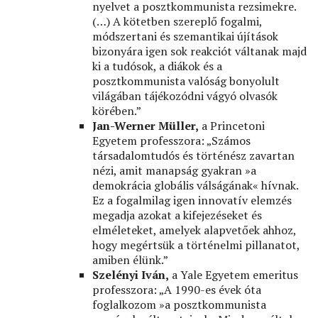
nyelvet a posztkommunista rezsimekre.
(…) A kötetben szereplő fogalmi,
módszertani és szemantikai újítások
bizonyára igen sok reakciót váltanak majd
ki a tudósok, a diákok és a
posztkommunista valóság bonyolult
világában tájékozódni vágyó olvasók
körében.”
Jan-Werner Müller,
a Princetoni
Egyetem professzora: „Számos
társadalomtudós és történész zavartan
nézi, amit manapság gyakran »a
demokrácia globális válságának« hívnak.
Ez a fogalmilag igen innovatív elemzés
megadja azokat a kifejezéseket és
elméleteket, amelyek alapvetőek ahhoz,
hogy megértsük a történelmi pillanatot,
amiben élünk.”
Szelényi Iván,
a Yale Egyetem emeritus
professzora: „A 1990-es évek óta
foglalkozom »a posztkommunista