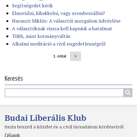
Segítségedet kérik
Elmerülni, kibekkelni, vagy szembeszállni?
Haraszti Miklós: A választói mozgalom üdvözlése
A választóknak vissza kell kapniuk a hatalmat
Több, mint kormányváltás
Alkalmi meditáció a civil engedetlenségről
1. oldal
Következő
>
Oldalszámozás
oldal
Keresés
Budai Liberális Klub
tiszta beszéd a közélet és a civil társadalom kérdéseiről
Céljaink