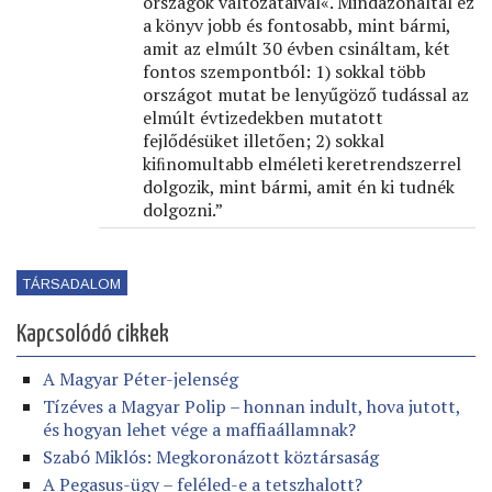
országok változataival«. Mindazonáltal ez
a könyv jobb és fontosabb, mint bármi,
amit az elmúlt 30 évben csináltam, két
fontos szempontból: 1) sokkal több
országot mutat be lenyűgöző tudással az
elmúlt évtizedekben mutatott
fejlődésüket illetően; 2) sokkal
kiﬁnomultabb elméleti keretrendszerrel
dolgozik, mint bármi, amit én ki tudnék
dolgozni.”
TÁRSADALOM
Kapcsolódó cikkek
A Magyar Péter-jelenség
Tízéves a Magyar Polip – honnan indult, hova jutott,
és hogyan lehet vége a maffiaállamnak?
Szabó Miklós: Megkoronázott köztársaság
A Pegasus-ügy – feléled-e a tetszhalott?