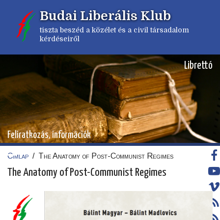
Ugrás
Budai Liberális Klub
a
tartalomra
tiszta beszéd a közélet és a civil társadalom
kérdéseiről
Librettó
Feliratkozás, információk
Címlap
/
The Anatomy of Post-Communist Regimes
Morzsa
The Anatomy of Post-Communist Regimes