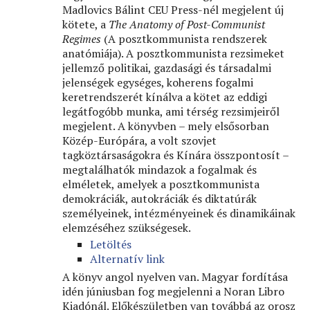
Madlovics Bálint CEU Press-nél megjelent új
kötete, a
The Anatomy of Post-Communist
Regimes
(A posztkommunista rendszerek
anatómiája). A posztkommunista rezsimeket
jellemző politikai, gazdasági és társadalmi
jelenségek egységes, koherens fogalmi
keretrendszerét kínálva a kötet az eddigi
legátfogóbb munka, ami térség rezsimjeiről
megjelent. A könyvben – mely elsősorban
Közép-Európára, a volt szovjet
tagköztársaságokra és Kínára összpontosít –
megtalálhatók mindazok a fogalmak és
elméletek, amelyek a posztkommunista
demokráciák, autokráciák és diktatúrák
személyeinek, intézményeinek és dinamikáinak
elemzéséhez szükségesek.
Letöltés
Alternatív link
A könyv angol nyelven van. Magyar fordítása
idén júniusban fog megjelenni a Noran Libro
Kiadónál. Előkészületben van továbbá az orosz