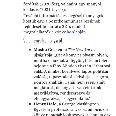
fordítás (2020 ősz), valamint egy spanyol
kiadás is (2021 tavasz).
További információk és kiegészítő anyagok –
köztük egy, a posztkommunista rezsimek
fejlődését bemutató 3D-s modell –
megtalálhatók
a könyv honlapján.
Vélemények a könyvről
Masha Gessen,
a
The New Yorker
újságírója: „Ezt a könyvet olvasni olyan,
mintha elhúznák a függönyt, és hirtelen
bejönne a fény. Minden tisztán láthatóvá
válik. A minket körülvevő lápos politikai
valóság tapasztalatát felváltja a szigorú,
pontos analízis. Talán nem szép, amit
meglátunk, de hogy itt van előttünk
megvilágítva, rendszerezve és
elmagyarázva, az egyedülálló.”
Henry Hale,
a George Washington
Egyetem professzora: „Ez az ambiciózus
könyv nemcsak jobb szavakat, hanem egy