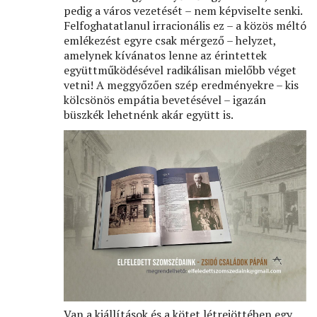
pedig a város vezetését – nem képviselte senki.
Felfoghatatlanul irracionális ez – a közös méltó
emlékezést egyre csak mérgező – helyzet,
amelynek kívánatos lenne az érintettek
együttműködésével radikálisan mielőbb véget
vetni! A meggyőzően szép eredményekre – kis
kölcsönös empátia bevetésével – igazán
büszkék lehetnénk akár együtt is.
Image
Van a kiállítások és a kötet létrejöttében egy