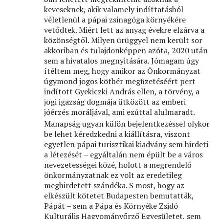
keveseknek, akik valamely indíttatásból
véletlenül a pápai zsinagóga környékére
vetődtek. Miért lett az anyag évekre elzárva a
közönségtől. Milyen ürüggyel nem került sor
akkoriban és tulajdonképpen azóta, 2020 után
sem a hivatalos megnyitására. Jómagam úgy
ítéltem meg, hogy amikor az Önkormányzat
úgymond jogos kötbér megﬁzetéséért pert
indított Gyekiczki András ellen, a törvény, a
jogi igazság dogmája ütközött az emberi
jóérzés moráljával, ami ezúttal alulmaradt.
Manapság ugyan külön bejelentkezéssel olykor
be lehet kéredzkedni a kiállításra, viszont
egyetlen pápai turisztikai kiadvány sem hirdeti
a létezését – egyáltalán nem épült be a város
nevezetességei közé, holott a megrendelő
önkormányzatnak ez volt az eredetileg
meghirdetett szándéka. S most, hogy az
elkészült kötetet Budapesten bemutatták,
Pápát – sem a Pápa és Környéke Zsidó
Kulturális Hagyományőrző Egyesületet, sem