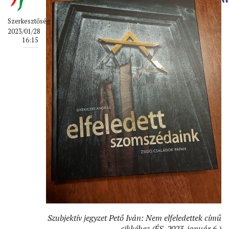
Szerkesztőség
2023/01/28
16:15
Szubjektív jegyzet Pető Iván: Nem elfeledettek című
cikkéhez (ÉS, 2023. január 6.)