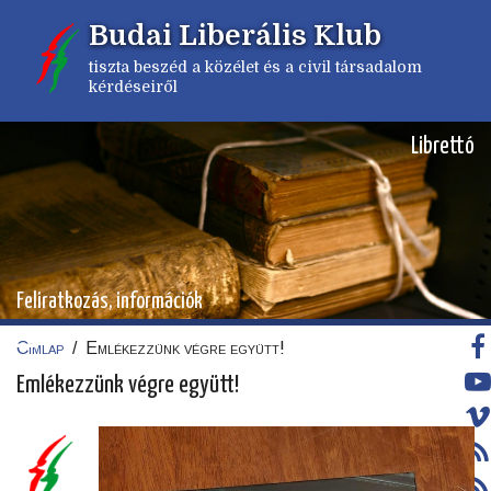
Ugrás
Budai Liberális Klub
a
tartalomra
tiszta beszéd a közélet és a civil társadalom
kérdéseiről
Librettó
Feliratkozás, információk
Címlap
/
Emlékezzünk végre együtt!
Morzsa
Emlékezzünk végre együtt!