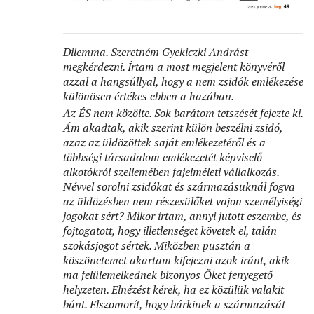
Dilemma. Szeretném Gyekiczki Andrást
megkérdezni. Írtam a most megjelent könyvéről
azzal a hangsúllyal, hogy a nem zsidók emlékezése
különösen értékes ebben a hazában.
Az ÉS nem közölte. Sok barátom tetszését fejezte ki.
Ám akadtak, akik szerint külön beszélni zsidó,
azaz az üldözöttek saját emlékezetéről és a
többségi társadalom emlékezetét képviselő
alkotókról szellemében fajelméleti vállalkozás.
Névvel sorolni zsidókat és származásuknál fogva
az üldözésben nem részesülőket vajon személyiségi
jogokat sért? Mikor írtam, annyi jutott eszembe, és
fojtogatott, hogy illetlenséget követek el, talán
szokásjogot sértek. Miközben pusztán a
köszönetemet akartam kifejezni azok iránt, akik
ma felülemelkednek bizonyos Őket fenyegető
helyzeten. Elnézést kérek, ha ez közülük valakit
bánt. Elszomorít, hogy bárkinek a származását