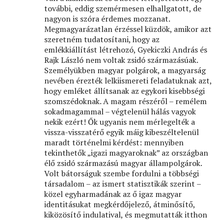
további, eddig szemérmesen elhallgatott, de
nagyon is szóra érdemes mozzanat.
Megmagyarázatlan érzéssel küzdök, amikor azt
szeretném tudatosítani, hogy az
emlékkiállítást létrehozó, Gyekiczki András és
Rajk László nem voltak zsidó származásúak.
Személyükben magyar polgárok, a magyarság
nevében érezték lelkiismereti feladatuknak azt,
hogy emléket állítsanak az egykori kisebbségi
szomszédoknak. A magam részéről – remélem
sokadmagammal – végtelenül hálás vagyok
nekik ezért! Ők ugyanis nem mérlegelték a
vissza-visszatérő egyik máig kibeszéltelenül
maradt történelmi kérdést: mennyiben
tekinthetők „igazi magyaroknak” az országban
élő zsidó származású magyar állampolgárok.
Volt bátorságuk szembe fordulni a többségi
társadalom – az ismert statisztikák szerint –
közel egyharmadának az ő igaz magyar
identitásukat megkérdőjelező, átminősítő,
kiközösítő indulatival, és megmutatták itthon