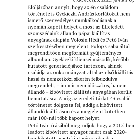
Elöljáróban annyit, hogy az én családom
története is Gyekiczki András korlátokat nem
ismerő szenvedélyes munkálkodásnak a
nyomán kapott helyet a most az Elfeledett
szomszédaink állandó pápai kiállítás
anyagának alapján Volosin Hédi és Pető Iván
szerkesztésében megjelent, Fülöp Csaba által
megrendítően megformált gyűjteményes
albumban. Gyekiczki kliensei második, később
kutatott generációjához tartozom, akinek
családja az önkormányzat által az első kiállítás
hazai és nemzetközi sikerén felbuzdulva
megrendelt, – immár nem időszakos, hanem
állandó – kibővített kiállítás anyagában került
bemutatásra. Amíg az eredeti tárlat 43 család
történetét dolgozta fel, addig a kibővített
állandó kiállításon és a megjelent kötetben
már 100-nál több kapott helyet.
Pető Iván írásából megtudjuk, hogy a 2015-ben
leadott kibővített anyagot miért csak 2020-
ban lehetett megtekintenie azoknak a