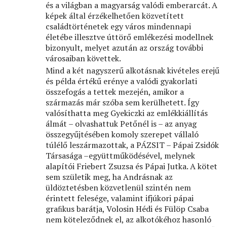
és a világban a magyarság valódi emberarcát. A
képek által érzékelhetően közvetített
családtörténetek egy város mindennapi
életébe illesztve úttörő emlékezési modellnek
bizonyult, melyet azután az ország további
városaiban követtek.
Mind a két nagyszerű alkotásnak kivételes erejű
és példa értékű erénye a valódi gyakorlati
összefogás a tettek mezején, amikor a
származás már szóba sem kerülhetett. Így
valósíthatta meg Gyekiczki az emlékkiállítás
álmát – olvashattuk Petőnél is – az anyag
összegyűjtésében komoly szerepet vállaló
túlélő leszármazottak, a PÁZSIT – Pápai Zsidók
Társasága –együttműködésével, melynek
alapítói Friebert Zsuzsa és Pápai Jutka. A kötet
sem születik meg, ha Andrásnak az
üldöztetésben közvetlenül szintén nem
érintett felesége, valamint ifjúkori pápai
graﬁkus barátja, Volosin Hédi és Fülöp Csaba
nem köteleződnek el, az alkotókéhoz hasonló