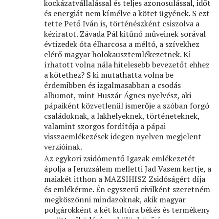
kockázatvállalással és teljes azonosulással, időt
és energiát nem kímélve a kötet ügyének. S ezt
tette Pető Iván is, történészként csiszolva a
kéziratot. Závada Pál kitűnő műveinek sorával
évtizedek óta élharcosa a méltó, a szívekhez
elérő magyar holokausztemlékezetnek. Ki
írhatott volna nála hitelesebb bevezetőt ehhez
a kötethez? S ki mutathatta volna be
érdemibben és izgalmasabban a csodás
albumot, mint Huszár Ágnes nyelvész, aki
pápaiként közvetlenül ismerője a szóban forgó
családoknak, a lakhelyeknek, történeteknek,
valamint szorgos fordítója a pápai
visszaemlékezések idegen nyelven megjelent
verzióinak.
Az egykori zsidómentő Igazak emlékezetét
ápolja a Jeruzsálem melletti Jad Vasem kertje, a
maiakét itthon a MAZSIHISZ Zsidóságért díja
és emlékérme. Én egyszerű civilként szeretném
megköszönni mindazoknak, akik magyar
polgárokként a két kultúra békés és termékeny