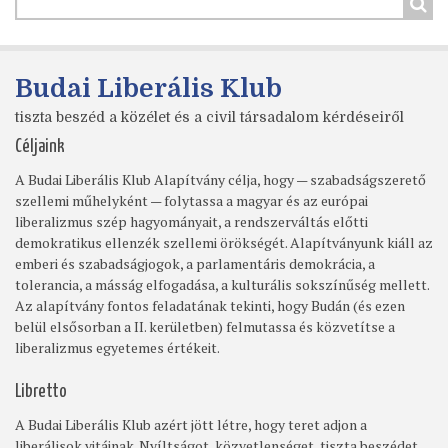
Budai Liberális Klub
tiszta beszéd a közélet és a civil társadalom kérdéseiről
Céljaink
A Budai Liberális Klub Alapítvány célja, hogy — szabadságszerető
szellemi műhelyként — folytassa a magyar és az európai
liberalizmus szép hagyományait, a rendszerváltás előtti
demokratikus ellenzék szellemi örökségét. Alapítványunk kiáll az
emberi és szabadságjogok, a parlamentáris demokrácia, a
tolerancia, a másság elfogadása, a kulturális sokszínűség mellett.
Az alapítvány fontos feladatának tekinti, hogy Budán (és ezen
belül elsősorban a II. kerületben) felmutassa és közvetítse a
liberalizmus egyetemes értékeit.
Libretto
A Budai Liberális Klub azért jött létre, hogy teret adjon a
liberálisok vitáinak. Nyíltságot, közvetlenséget, tiszta beszédet