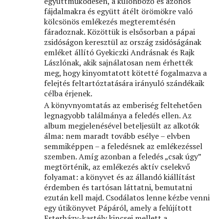
együttműködésén, a különböző és azonos
fájdalmakra és együtt átélt örömökre való
kölcsönös emlékezés megteremtésén
fáradoznak. Közöttük is elsősorban a pápai
zsidóságon keresztül az ország zsidóságának
emléket állító Gyekiczki Andrásnak és Rajk
Lászlónak, akik sajnálatosan nem érhették
meg, hogy kinyomtatott kötetté fogalmazva a
felejtés feltartóztatására irányuló szándékaik
célba érjenek.
A könyvnyomtatás az emberiség feltehetően
legnagyobb találmánya a feledés ellen. Az
album megjelenésével beteljesült az alkotók
álma: nem maradt tovább esélye – elvben
semmiképpen – a feledésnek az emlékezéssel
szemben. Amíg azonban a feledés „csak úgy”
megtörténik, az emlékezés aktív cselekvő
folyamat: a könyvet és az állandó kiállítást
érdemben és tartósan láttatni, bemutatni
ezután kell majd. Csodálatos lenne kézbe venni
egy útikönyvet Pápáról, amely a felújított
Esterházy-kastély kincsei mellett a