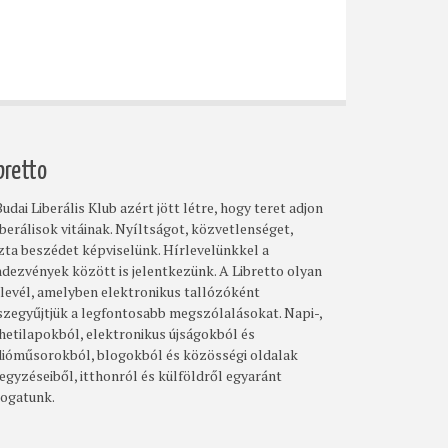
bretto
udai Liberális Klub azért jött létre, hogy teret adjon
iberálisok vitáinak. Nyíltságot, közvetlenséget,
szta beszédet képviselünk. Hírlevelünkkel a
ndezvények között is jelentkezünk. A Libretto olyan
rlevél, amelyben elektronikus tallózóként
szegyűjtjük a legfontosabb megszólalásokat. Napi-,
 hetilapokból, elektronikus újságokból és
dióműsorokból, blogokból és közösségi oldalak
egyzéseiből, itthonról és külföldről egyaránt
logatunk.