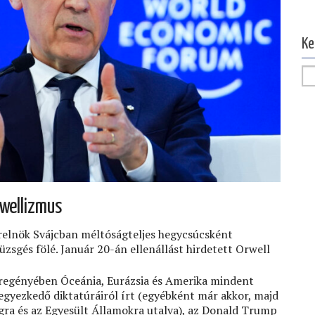
Ke
rwellizmus
relnök Svájcban méltóságteljes hegycsúcsként
zsgés fölé. Január 20-án ellenállást hirdetett Orwell
ű regényében Óceánia, Eurázsia és Amerika mindent
egyezkedő diktatúráiról írt (egyébként már akkor, majd
ágra és az Egyesült Államokra utalva), az Donald Trump