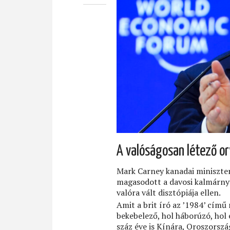
A valóságosan létező o
Mark Carney kanadai miniszte
magasodott a davosi kalmárnyü
valóra vált disztópiája ellen.
Amit a brit író az ’1984’ cím
bekebelező, hol háborúzó, hol 
száz éve is Kínára, Oroszorsz