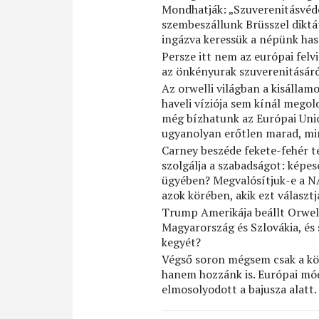
Mondhatják: „Szuverenitásvéde
szembeszállunk Brüsszel diktá
ingázva keressük a népünk ha
Persze itt nem az európai fel
az önkényurak szuverenitásáról
Az orwelli világban a kisállam
haveli víziója sem kínál megol
még bízhatunk az Európai Uni
ugyanolyan erőtlen marad, mint
Carney beszéde fekete-fehér te
szolgálja a szabadságot: képe
ügyében? Megvalósítjuk-e a NA
azok körében, akik ezt választj
Trump Amerikája beállt Orwell
Magyarország és Szlovákia, és
kegyét?
Végső soron mégsem csak a kö
hanem hozzánk is. Európai mód
elmosolyodott a bajusza alatt.