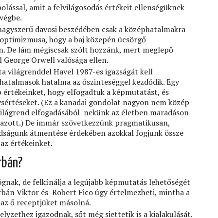
olással, amit a felvilágosodás értékeit ellenségüknek
végbe.
 nagyszerű davosi beszédében csak a középhatalmakra
g optimizmusa, hogy a baj közepén ücsörgő
jon. De lám mégiscsak szólt hozzánk, mert meglepő
l George Orwell valósága ellen.
sta világrenddel Havel 1987-es igazságát kell
hatalmasok hatalma az őszinteséggel kezdődik. Egy
p értékeinket, hogy elfogadtuk a képmutatást, és
ysértéseket. (Ez a kanadai gondolat nagyon nem közép-
i világrend elfogadásából nekünk az életben maradáson
azott.) De immár szövetkezzünk pragmatikusan,
adságunk átmentése érdekében azokkal fogjunk össze
 az értékeinket.
rbán?
gnak, de felkínálja a legújabb képmutatás lehetőségét
rbán Viktor és Robert Fico úgy értelmezheti, mintha a
az ő receptjüket másolná.
helyzethez igazodnak, sőt még siettetik is a kialakulását.