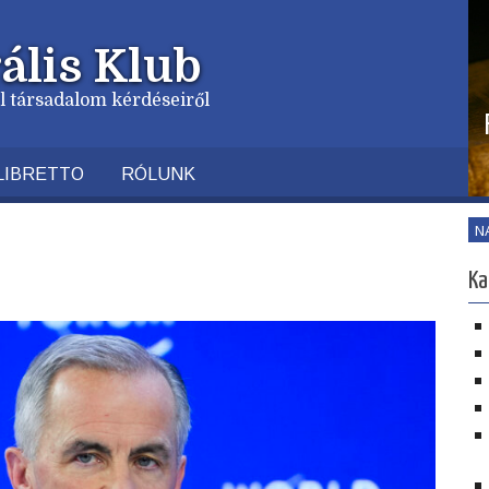
ális Klub
vil társadalom kérdéseiről
LIBRETTO
RÓLUNK
N
Ka