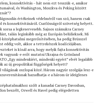
lem, konnektivitás – hát nem ezt tesszük-e, amikor
tumaival, és Washington, Moszkva és Peking között
sznát”?
világosodás értékeinek védelméről van szó, hanem csak
 és konnektivitásáról. Csatlósságról szövetség helyett.
ok sorsa a legkeservesebb. Sajnos számukra Carney
dást, talán leginkább még az Európán belülieknek. Mi
ó középhatalmi megerősítésében, ha pedig Brüsszel
 eddig volt, akkor a tettrekészek koalíciójában.
szteket is kínál arra, hogy melyik fajta konnektivitás
sek vagyunk-e erőt mutatni Ukrajna és Grönland
TO „Egy mindenkiért, mindenki egyért” elvét legalább
ák az új geopolitikai függőségek helyett?
 világának oszlopai közé. Három nagyúr szolgája lesz-e
 szuverenitásnak hazudhatja-e a három úr ideiglenes
zéphatalmakhoz szólt a kanadai Carney Davosban,
on beszélt, Orwell és Havel pedig elégedetten