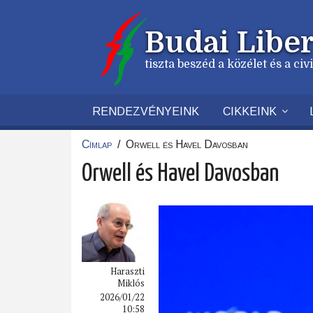
Ugrás
a
Budai Liber
tartalomra
tiszta beszéd a közélet és a ci
RENDEZVÉNYEINK
CIKKEINK
Címlap
/
Orwell és Havel Davosban
Morzsa
Orwell és Havel Davosban
Haraszti
Miklós
2026/01/22
10:58