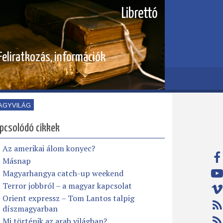
Librettó
Feliratkozás, információk
AGYVILÁG
pcsolódó cikkek
Az amerikai álom konyec?
Másnap
Magyarhangya catch-up weekend
Terror jobbról – a magyar kapcsolat
Orient expressz – Tom Lantos talpig
díszmagyarban
Mi történik az arab világban?