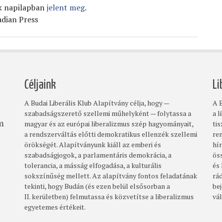
ák napilapban
jelent meg.
adian Press
Céljaink
Li
A Budai Liberális Klub Alapítvány célja, hogy —
A B
szabadságszerető szellemi műhelyként — folytassa a
a l
magyar és az európai liberalizmus szép hagyományait,
ti
om
a rendszerváltás előtti demokratikus ellenzék szellemi
re
örökségét. Alapítványunk kiáll az emberi és
hí
szabadságjogok, a parlamentáris demokrácia, a
ös
tolerancia, a másság elfogadása, a kulturális
és
sokszínűség mellett. Az alapítvány fontos feladatának
rá
tekinti, hogy Budán (és ezen belül elsősorban a
bej
II. kerületben) felmutassa és közvetítse a liberalizmus
vá
egyetemes értékeit.