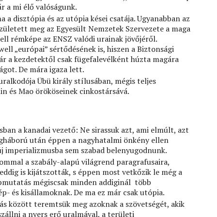
r a mi élő valóságunk.
a disztópia és az utópia kései csatája. Ugyanabban az
 született meg az Egyesült Nemzetek Szervezete a maga
ell rémképe az ENSZ valódi urainak jövőjéről.
ell „európai” sértődésének is, hiszen a Biztonsági
 a kezdetektől csak fügefalevélként húzta magára
got. De mára igaza lett.
alkodója Übü király stílusában, mégis teljes
lin és Mao örököseinek cinkostársává.
sban a kanadai vezető: Ne sirassuk azt, ami elmúlt, azt
ilágháború után éppen a nagyhatalmi önkény ellen
 új imperializmusba sem szabad belenyugodnunk.
mmal a szabály-alapú világrend paragrafusaira,
ddig is kijátszották, s éppen most vetkőzik le még a
épmutatás mégiscsak minden addiginál több
ép- és kisállamoknak. De ma ez már csak utópia.
ás között teremtsük meg azoknak a szövetségét, akik
állni a nyers erő uralmával, a területi