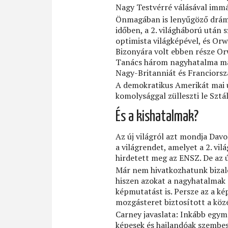
Nagy Testvérré válásával immá
Önmagában is lenyűgöző dráma 
időben, a 2. világháború után
optimista világképével, és Orw
Bizonyára volt ebben része Orw
Tanács három nagyhatalma már
Nagy-Britanniát és Franciorszá
A demokratikus Amerikát mai ur
komolysággal zülleszti le Sztá
És a kishatalmak?
Az új világról azt mondja Davo
a világrendet, amelyet a 2. v
hirdetett meg az ENSZ. De az
Már nem hivatkozhatunk bizalo
hiszen azokat a nagyhatalmak e
képmutatást is. Persze az a k
mozgásteret biztosított a köz
Carney javaslata: Inkább egym
képesek és hajlandóak szembesz