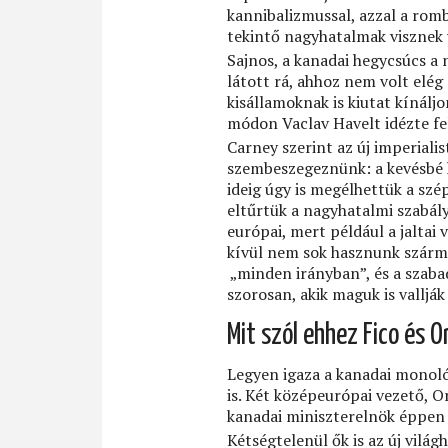
kannibalizmussal, azzal a romb
tekintő nagyhatalmak visznek 
Sajnos, a kanadai hegycsúcs a
látott rá, ahhoz nem volt elé
kisállamoknak is kiutat kínál
módon Vaclav Havelt idézte fe
Carney szerint az új imperiali
szembeszegeznünk: a kevésbé 
ideig úgy is megélhettük a szé
eltűrtük a nagyhatalmi szabál
európai, mert például a jalta
kívül nem sok hasznunk szárm
„minden irányban”, és a szab
szorosan, akik maguk is vallják
Mit szól ehhez Fico és O
Legyen igaza a kanadai monoló
is. Két középeurópai vezető, O
kanadai miniszterelnök éppen 
Kétségtelenül ők is az új világ