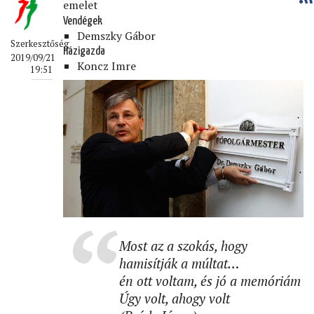
emelet
Vendégek
Demszky Gábor
Szerkesztőség
Házigazda
2019/09/21
Koncz Imre
19:51
Most az a szokás, hogy
hamisítják a múltat…
én ott voltam, és jó a memóriám
Úgy volt, ahogy volt