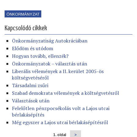
ÖNKORMÁNYZAT
Kapcsolódó cikkek
Önkormányzatiság Autokráciában
Elődöm és utódom
Hogyan tovább, ellenzék?
Önkormányzatok – választás után
Liberális vélemények a II. kerület 2005-ös
költségvetéséről
Társadalmi zsűri
Szabad demokrata vélemények a költségvetésről
Választások után
Felelőtlen pénzpocsékolás volt a Lajos utcai
bérlakásépítés
Még egyszer a Lajos utcai bérlakásépítésről
1. oldal
Következő
>
Oldalszámozás