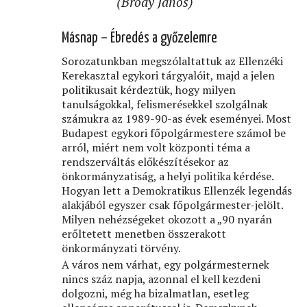
(Bródy János)
Másnap – Ébredés a győzelemre
Sorozatunkban megszólaltattuk az Ellenzéki
Kerekasztal egykori tárgyalóit, majd a jelen
politikusait kérdeztük, hogy milyen
tanulságokkal, felismerésekkel szolgálnak
számukra az 1989-90-as évek eseményei. Most
Budapest egykori főpolgármestere számol be
arról, miért nem volt központi téma a
rendszerváltás előkészítésekor az
önkormányzatiság, a helyi politika kérdése.
Hogyan lett a Demokratikus Ellenzék legendás
alakjából egyszer csak főpolgármester-jelölt.
Milyen nehézségeket okozott a „90 nyarán
erőltetett menetben összerakott
önkormányzati törvény.
A város nem várhat, egy polgármesternek
nincs száz napja, azonnal el kell kezdeni
dolgozni, még ha bizalmatlan, esetleg