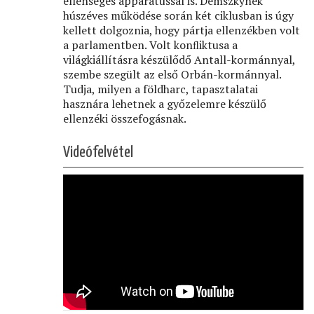
ellenséges apparátussal is. Demszkynek
húszéves működése során két ciklusban is úgy
kellett dolgoznia, hogy pártja ellenzékben volt
a parlamentben. Volt konﬂiktusa a
világkiállításra készülődő Antall-kormánnyal,
szembe szegült az első Orbán-kormánnyal.
Tudja, milyen a földharc, tapasztalatai
hasznára lehetnek a győzelemre készülő
ellenzéki összefogásnak.
Videófelvétel