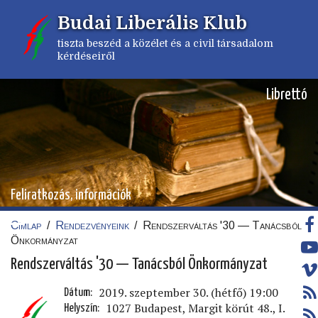
Ugrás
Budai Liberális Klub
a
tartalomra
tiszta beszéd a közélet és a civil társadalom
kérdéseiről
Librettó
Feliratkozás, információk
Címlap
/
Rendezvényeink
/
Rendszerváltás '30 — Tanácsból
Morzsa
Önkormányzat
Rendszerváltás '30 — Tanácsból Önkormányzat
2019. szeptember 30. (hétfő) 19:00
Dátum
1027 Budapest, Margit körút 48., I.
Helyszín