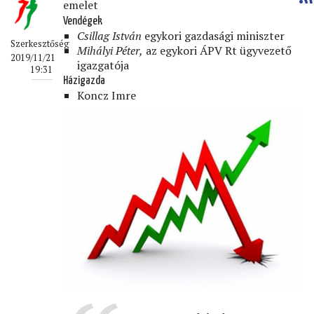
emelet
Vendégek
Csillag István
egykori gazdasági miniszter
Szerkesztőség
Mihályi Péter,
az egykori ÁPV Rt ügyvezető
2019/11/21
igazgatója
19:31
Házigazda
Koncz Imre