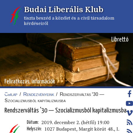
Ugrás
Budai Liberális Klub
a
tartalomra
tiszta beszéd a közélet és a civil társadalom
kérdéseiről
Librettó
Feliratkozás, információk
Címlap
/
Rendezvényeink
/
Rendszerváltás '30 —
Morzsa
Szocializmusból kapitalizmusba
Rendszerváltás '30 — Szocializmusból kapitalizmusba
2019. december 2. (hétfő) 19:00
Dátum
1027 Budapest, Margit körút 48., I.
Helyszín