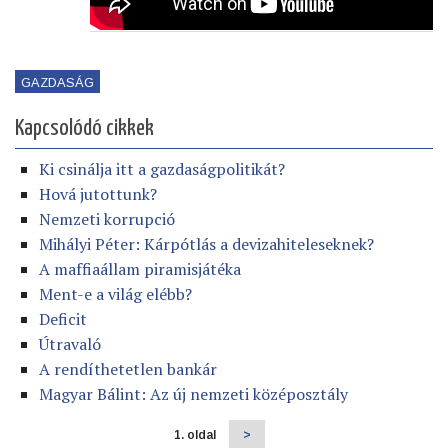
GAZDASÁG
Kapcsolódó cikkek
Ki csinálja itt a gazdaságpolitikát?
Hová jutottunk?
Nemzeti korrupció
Mihályi Péter: Kárpótlás a devizahiteleseknek?
A maffiaállam piramisjátéka
Ment-e a világ elébb?
Deficit
Útravaló
A rendíthetetlen bankár
Magyar Bálint: Az új nemzeti középosztály
1. oldal
Következő
>
Oldalszámozás
oldal