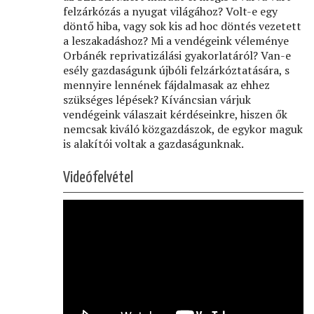
felzárkózás a nyugat világához? Volt-e egy
döntő hiba, vagy sok kis ad hoc döntés vezetett
a leszakadáshoz? Mi a vendégeink véleménye
Orbánék reprivatizálási gyakorlatáról? Van-e
esély gazdaságunk újbóli felzárkóztatására, s
mennyire lennének fájdalmasak az ehhez
szükséges lépések? Kíváncsian várjuk
vendégeink válaszait kérdéseinkre, hiszen ők
nemcsak kiváló közgazdászok, de egykor maguk
is alakítói voltak a gazdaságunknak.
Videófelvétel