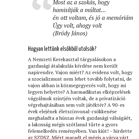
Most az a szokás, hogy
hamisítják a múltat…
én ott voltam, és jó a memóriám
Úgy volt, ahogy volt
(Bródy János)
Hogyan lettünk elsőkből utolsók?
A Nemzeti Kerekasztal tárgyalásokon a
gazdasági átalakulás kérdése nem került
napirendre. Vajon miért? Az evidens volt, hogy
a szocializmust nem lehet tovább folytatni, de
vajon abban is közmegegyezés volt, hogy mi
legyen helyette? A harmadikutas elképzelések
vágyálmok szintjén voltak, de a privatizáció
végrehajtásában sem volt játéktér? A 90-es
évek elejének életszínvonal-csökkenése
meghaladta a húszas évek gazdasági válságáét,
a lakosság mégis szótlanul tűrte a gyors
felemelkedés reményében. Van kiút! – hirdette
az SZDSZ. Miért maradt el mégis a várva várt