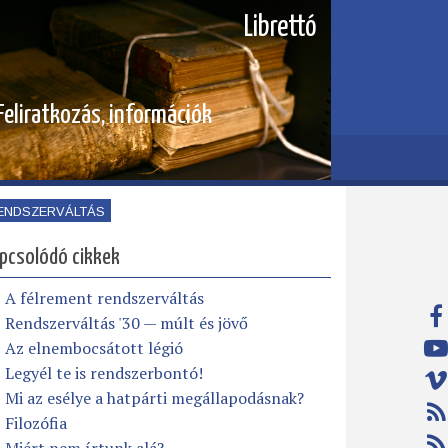
Librettó
Feliratkozás, információk
ENDSZERVÁLTÁS
pcsolódó cikkek
A félrement rendszerváltás
Rendszerváltás '30 — múlt és jövő
Az elnembocsátott légió
Legyél te is rendszerbontó!
Mi az esélye a hatpárti megállapodásnak?
Filozófia