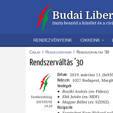
Ugrás
a
Budai Liber
tartalomra
tiszta beszéd a közélet és a ci
RENDEZVÉNYEINK
CIKKEINK
Címlap
/
Rendezvényeink
/
Rendszerváltás '30
Morzsa
Rendszerváltás '30
2019. március 11. (hétf
Dátum
1027 Budapest, Margit 
Helyszín
Vendégek
Bozóki András
(ex-Fidesz)
Elek István
(ex-MDF)
Szerkesztőség
Magyar Bálint
(ex-SZDSZ)
2019/03/02
19:29
Házigazda
Szentpéteri Nagy Richard
pol