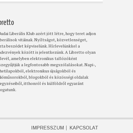
bretto
udai Liberális Klub azért jött létre, hogy teret adjon
iberálisok vitáinak. Nyíltságot, közvetlenséget,
szta beszédet képviselünk. Hírlevelünkkel a
ndezvények között is jelentkezünk. A Libretto olyan
rlevél, amelyben elektronikus tallózóként
szegyűjtjük a legfontosabb megszólalásokat. Napi-,
 hetilapokból, elektronikus újságokból és
dióműsorokból, blogokból és közösségi oldalak
egyzéseiből, itthonról és külföldről egyaránt
logatunk.
IMPRESSZUM
KAPCSOLAT