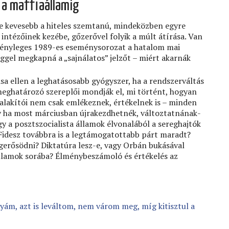
l a maﬃaállamig
re kevesebb a hiteles szemtanú, mindeközben egyre
intézőinek kezébe, gőzerővel folyik a múlt átírása. Van
 tényleges 1989-es eseménysorozat a hatalom mai
ggel megkapná a „sajnálatos” jelzőt – miért akarnák
sa ellen a leghatásosabb gyógyszer, ha a rendszerváltás
eghatározó szereplői mondják el, mi történt, hogyan
 alakítói nem csak emlékeznek, értékelnek is – minden
agy ha most márciusban újrakezdhetnék, változtatnának-
gy a posztszocialista államok élvonalából a sereghajtók
Fidesz továbbra is a legtámogatottabb párt maradt?
gerősödni? Diktatúra lesz-e, vagy Orbán bukásával
llamok sorába? Élménybeszámoló és értékelés az
yám, azt is leváltom, nem várom meg, míg kitisztul a