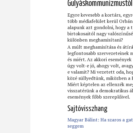
Gulyáskommunizmustó
Egyre kevesebb a kortárs, egy
több médiafelület kerül Orbán 
alapunk azt gondolni, hogy a
birtokosaitól nagy valószínűsé
különben meghamisítani?
A múlt meghamisítása és átírá
legfontosabb szervezeteinek m
és miért. Az akkori események
úgy volt-e jó, ahogy volt, av
e valamit? Mi vezetett oda, ho
közé süllyedtünk, miközben a 
Miért képtelen az ellenzék me
visszatérünk a demokratikus á
események főbb szereplőivel.
Sajtóvisszhang
Magyar Bálint: Ha szaros a gat
seggem