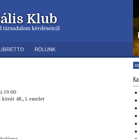
ális Klub
vil társadalom kérdéseiről
LIBRETTO
RÓLUNK
R
Ka
ő) 19:00
körút 48., I. emelet
itológus