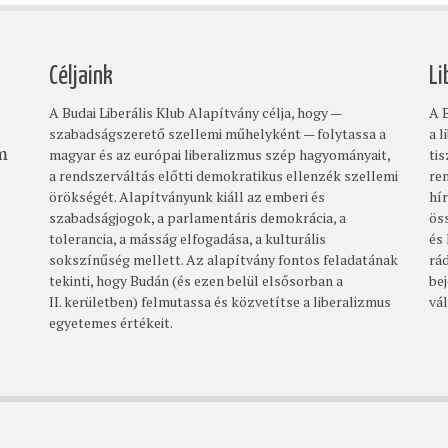
Céljaink
Li
A Budai Liberális Klub Alapítvány célja, hogy —
A B
szabadságszerető szellemi műhelyként — folytassa a
a l
magyar és az európai liberalizmus szép hagyományait,
ti
om
a rendszerváltás előtti demokratikus ellenzék szellemi
re
örökségét. Alapítványunk kiáll az emberi és
hí
szabadságjogok, a parlamentáris demokrácia, a
ös
tolerancia, a másság elfogadása, a kulturális
és
sokszínűség mellett. Az alapítvány fontos feladatának
rá
tekinti, hogy Budán (és ezen belül elsősorban a
bej
II. kerületben) felmutassa és közvetítse a liberalizmus
vá
egyetemes értékeit.
Footer