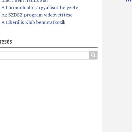
Miért nem írtunk alá?
A háromoldalú tárgyalások helyzete
Az SZDSZ program videóvetítése
A Liberális Klub bemutatkozik
resés