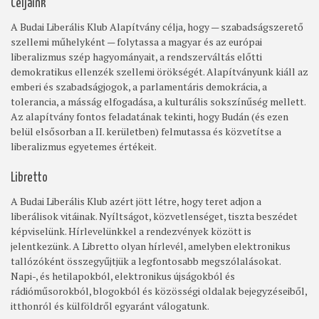
Céljaink
A Budai Liberális Klub Alapítvány célja, hogy — szabadságszerető
szellemi műhelyként — folytassa a magyar és az európai
liberalizmus szép hagyományait, a rendszerváltás előtti
demokratikus ellenzék szellemi örökségét. Alapítványunk kiáll az
emberi és szabadságjogok, a parlamentáris demokrácia, a
tolerancia, a másság elfogadása, a kulturális sokszínűség mellett.
Az alapítvány fontos feladatának tekinti, hogy Budán (és ezen
belül elsősorban a II. kerületben) felmutassa és közvetítse a
liberalizmus egyetemes értékeit.
Libretto
A Budai Liberális Klub azért jött létre, hogy teret adjon a
liberálisok vitáinak. Nyíltságot, közvetlenséget, tiszta beszédet
képviselünk. Hírlevelünkkel a rendezvények között is
jelentkezünk. A Libretto olyan hírlevél, amelyben elektronikus
tallózóként összegyűjtjük a legfontosabb megszólalásokat.
Napi-, és hetilapokból, elektronikus újságokból és
rádióműsorokból, blogokból és közösségi oldalak bejegyzéseiből,
itthonról és külföldről egyaránt válogatunk.