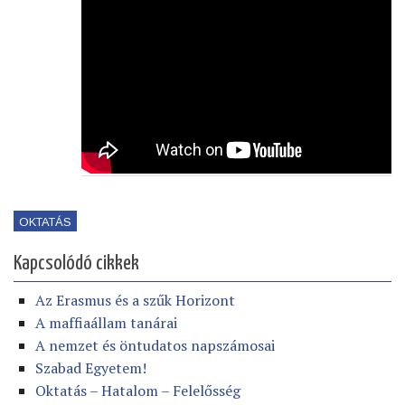
OKTATÁS
Kapcsolódó cikkek
Az Erasmus és a szűk Horizont
A maffiaállam tanárai
A nemzet és öntudatos napszámosai
Szabad Egyetem!
Oktatás – Hatalom – Felelősség