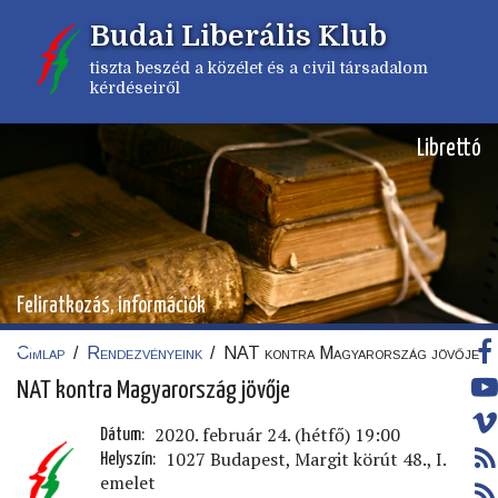
Ugrás
Budai Liberális Klub
a
tartalomra
tiszta beszéd a közélet és a civil társadalom
kérdéseiről
Librettó
Feliratkozás, információk
Címlap
/
Rendezvényeink
/
NAT kontra Magyarország jövője
Morzsa
NAT kontra Magyarország jövője
2020. február 24. (hétfő) 19:00
Dátum
1027 Budapest, Margit körút 48., I.
Helyszín
emelet