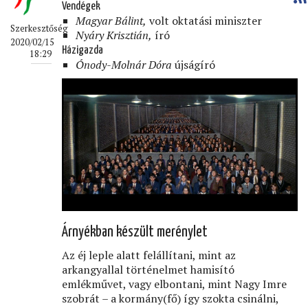
Vendégek
Magyar Bálint,
volt oktatási miniszter
Szerkesztőség
Nyáry Krisztián,
író
2020/02/15
Házigazda
18:29
Ónody-Molnár Dóra
újságíró
Árnyékban készült merénylet
Az éj leple alatt felállítani, mint az
arkangyallal történelmet hamisító
emlékművet, vagy elbontani, mint Nagy Imre
szobrát – a kormány(fő) így szokta csinálni,