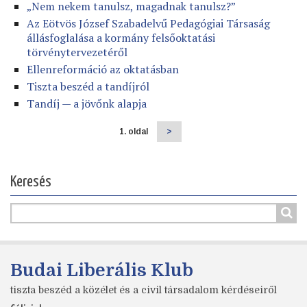
„Nem nekem tanulsz, magadnak tanulsz?”
Az Eötvös József Szabadelvű Pedagógiai Társaság
állásfoglalása a kormány felsőoktatási
törvénytervezetéről
Ellenreformáció az oktatásban
Tiszta beszéd a tandíjról
Tandíj — a jövőnk alapja
1. oldal
Következő
>
Oldalszámozás
oldal
Keresés
Budai Liberális Klub
tiszta beszéd a közélet és a civil társadalom kérdéseiről