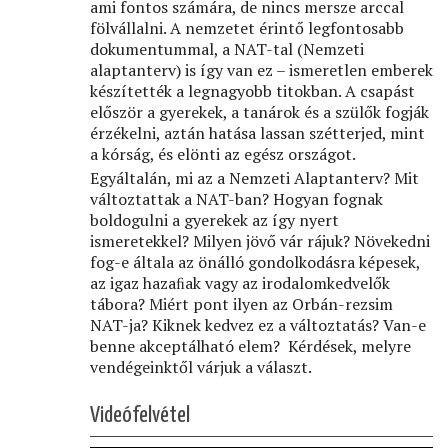
ami fontos számára, de nincs mersze arccal
fölvállalni. A nemzetet érintő legfontosabb
dokumentummal, a NAT-tal (Nemzeti
alaptanterv) is így van ez – ismeretlen emberek
készítették a legnagyobb titokban. A csapást
először a gyerekek, a tanárok és a szülők fogják
érzékelni, aztán hatása lassan szétterjed, mint
a kórság, és elönti az egész országot.
Egyáltalán, mi az a Nemzeti Alaptanterv? Mit
változtattak a NAT-ban? Hogyan fognak
boldogulni a gyerekek az így nyert
ismeretekkel? Milyen jövő vár rájuk? Növekedni
fog-e általa az önálló gondolkodásra képesek,
az igaz hazaﬁak vagy az irodalomkedvelők
tábora? Miért pont ilyen az Orbán-rezsim
NAT-ja? Kiknek kedvez ez a változtatás? Van-e
benne akceptálható elem? Kérdések, melyre
vendégeinktől várjuk a választ.
Videófelvétel