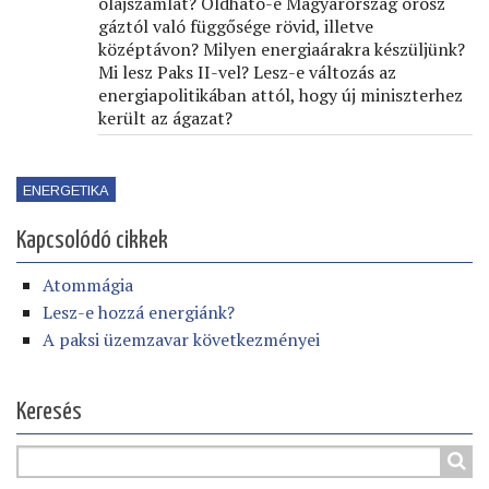
olajszámlát? Oldható-e Magyarország orosz
gáztól való függősége rövid, illetve
középtávon? Milyen energiaárakra készüljünk?
Mi lesz Paks II-vel? Lesz-e változás az
energiapolitikában attól, hogy új miniszterhez
került az ágazat?
ENERGETIKA
Kapcsolódó cikkek
Atommágia
Lesz-e hozzá energiánk?
A paksi üzemzavar következményei
Keresés