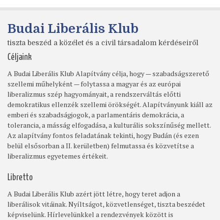
Budai Liberális Klub
tiszta beszéd a közélet és a civil társadalom kérdéseiről
Céljaink
A Budai Liberális Klub Alapítvány célja, hogy — szabadságszerető
szellemi műhelyként — folytassa a magyar és az európai
liberalizmus szép hagyományait, a rendszerváltás előtti
demokratikus ellenzék szellemi örökségét. Alapítványunk kiáll az
emberi és szabadságjogok, a parlamentáris demokrácia, a
tolerancia, a másság elfogadása, a kulturális sokszínűség mellett.
Az alapítvány fontos feladatának tekinti, hogy Budán (és ezen
belül elsősorban a II. kerületben) felmutassa és közvetítse a
liberalizmus egyetemes értékeit.
Libretto
A Budai Liberális Klub azért jött létre, hogy teret adjon a
liberálisok vitáinak. Nyíltságot, közvetlenséget, tiszta beszédet
képviselünk. Hírlevelünkkel a rendezvények között is