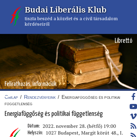
Ugrás
Budai Liberális Klub
a
tartalomra
tiszta beszéd a közélet és a civil társadalom
kérdéseiről
Librettó
Feliratkozás, információk
Címlap
/
Rendezvényeink
/
Energiafüggőség és politikai
Morzsa
függetlenség
Energiafüggőség és politikai függetlenség
2022. november 28. (hétfő) 19:00
Dátum
1027 Budapest, Margit körút 48., I.
Helyszín