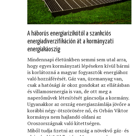
A háborús energiarizikótól a szankciós
energiadiverziﬁkáción át a kormányzati
energiakáoszig
Mindennapi életünkben semmi sem utal arra,
hogy egyes kormányzati lépéseken kívül bármi
is korlátozná a magyar fogyasztók energiához
való hozzáférését. Gáz van, üzemanyag van,
csak a hatósági ár okoz gondokat az ellátásban
és villamosenergia is van, de ott meg a
naperőművek létesítését gáncsolja a kormány.
Ugyanakkor az ország energiaszámlája jövőre a
korábbi négy-ötszörösére nő, és Orbán Viktor
kormánya nem hajlandó oldani az
Oroszországnak való kitettségen.
Miből tudja ﬁzetni az ország a növekvő gáz- és