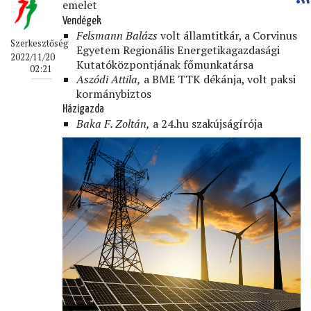
emelet
Vendégek
Felsmann Balázs
volt államtitkár, a Corvinus
Szerkesztőség
Egyetem Regionális Energetikagazdasági
2022/11/20
Kutatóközpontjának főmunkatársa
02:21
Aszódi Attila,
a BME TTK dékánja, volt paksi
kormánybiztos
Házigazda
Baka F. Zoltán,
a 24.hu szakújságírója