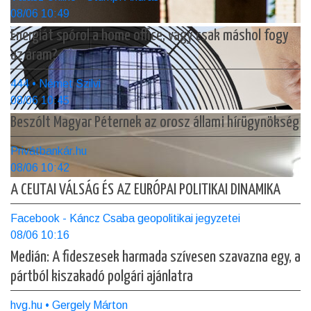
08/06 10:49
Energiát spórol a home office, vagy csak máshol fogy
az áram?
444 • Német Szilvi
08/06 10:45
Beszólt Magyar Péternek az orosz állami hírügynökség
Privátbankár.hu
08/06 10:42
A CEUTAI VÁLSÁG ÉS AZ EURÓPAI POLITIKAI DINAMIKA
Facebook - Káncz Csaba geopolitikai jegyzetei
08/06 10:16
Medián: A fideszesek harmada szívesen szavazna egy, a
pártból kiszakadó polgári ajánlatra
hvg.hu • Gergely Márton