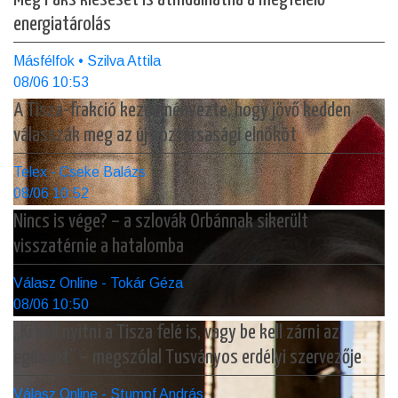
energiatárolás
Másfélfok • Szilva Attila
08/06 10:53
A Tisza-frakció kezdeményezte, hogy jövő kedden
válasszák meg az új köztársasági elnököt
Telex - Cseke Balázs
08/06 10:52
Nincs is vége? – a szlovák Orbánnak sikerült
visszatérnie a hatalomba
Válasz Online - Tokár Géza
08/06 10:50
„Ki kell nyitni a Tisza felé is, vagy be kell zárni az
egészet” – megszólal Tusványos erdélyi szervezője
Válasz Online - Stumpf András