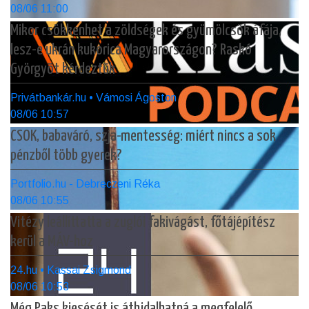
08/06 11:00
Mikor csökkenhet a zöldségek és gyümölcsök áfája,
lesz-e ukrán kukorica Magyarországon? Raskó
Györgyöt kérdeztük
Privátbankár.hu • Vámosi Ágoston
08/06 10:57
CSOK, babaváró, szja-mentesség: miért nincs a sok
pénzből több gyerek?
Portfolio.hu - Debreczeni Réka
08/06 10:55
Vitézy leállíttatta a zuglói fakivágást, főtájépítész
kerül a MÁV-hoz
24.hu • Kassai Zsigmond
08/06 10:53
Még Paks kiesését is áthidalhatná a megfelelő