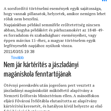
A sorsfordító történelmi események egyik sajátossága,
hogy vannak pillanatok, helyzetek, amikor nemigen lehet
róluk nem beszélni.
Napjainkban például semmiféle erőltetettség nincsen
abban, hogyha példákért és párhuzamokért az 1848-49-
es forradalom és szabadságharc eseményeihez, vagy
éppen március 15-éhez, a magyar történelem egyik
legfényesebb napjához nyúlunk vissza.
2011/03/15 19:38
Tovább
(Március
idusán)
Nem jár kártérítés a jászladányi
magániskola fenntartójának
Ötévnyi pereskedés után jogerősen pert vesztett a
jászladányi magániskolát működtető alapítvány a
Nemzeti Erőforrás Minisztérium ellen. A másodfokon
eljáró Fővárosi Ítélőtábla elutasította az alapítvány
kártérítési keresetét, és hatályon kívül helyezte az első