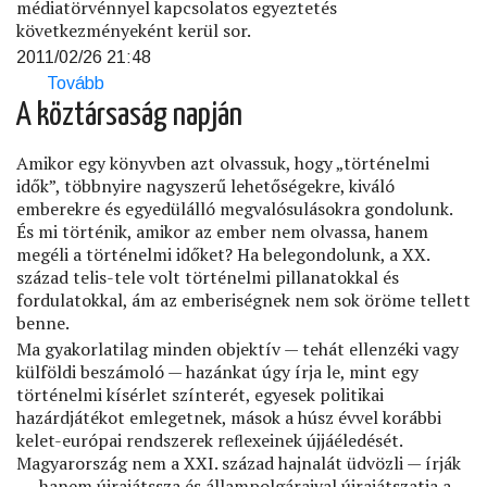
médiatörvénnyel kapcsolatos egyeztetés
következményeként kerül sor.
2011/02/26 21:48
Tovább
(A
médiatörvény
A köztársaság napján
elemzése)
Amikor egy könyvben azt olvassuk, hogy „történelmi
idők”, többnyire nagyszerű lehetőségekre, kiváló
emberekre és egyedülálló megvalósulásokra gondolunk.
És mi történik, amikor az ember nem olvassa, hanem
megéli a történelmi időket? Ha belegondolunk, a XX.
század telis-tele volt történelmi pillanatokkal és
fordulatokkal, ám az emberiségnek nem sok öröme tellett
benne.
Ma gyakorlatilag minden objektív — tehát ellenzéki vagy
külföldi beszámoló — hazánkat úgy írja le, mint egy
történelmi kísérlet színterét, egyesek politikai
hazárdjátékot emlegetnek, mások a húsz évvel korábbi
kelet-európai rendszerek reﬂexeinek újjáéledését.
Magyarország nem a XXI. század hajnalát üdvözli — írják
—, hanem újrajátssza és állampolgáraival újrajátszatja a