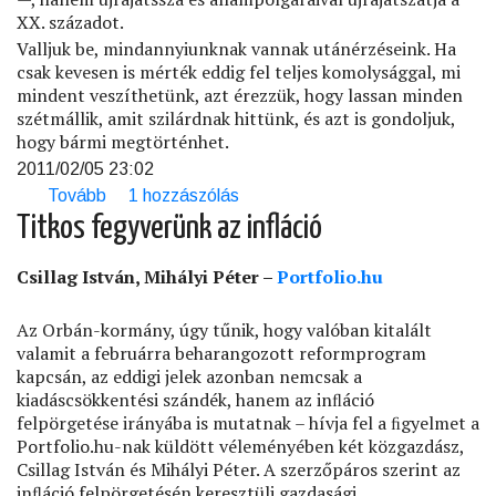
XX. századot.
Valljuk be, mindannyiunknak vannak utánérzéseink. Ha
csak kevesen is mérték eddig fel teljes komolysággal, mi
mindent veszíthetünk, azt érezzük, hogy lassan minden
szétmállik, amit szilárdnak hittünk, és azt is gondoljuk,
hogy bármi megtörténhet.
2011/02/05 23:02
Tovább
(A
1 hozzászólás
köztársaság
Titkos fegyverünk az infláció
napján)
Csillag István, Mihályi Péter –
Portfolio.hu
Az Orbán-kormány, úgy tűnik, hogy valóban kitalált
valamit a februárra beharangozott reformprogram
kapcsán, az eddigi jelek azonban nemcsak a
kiadáscsökkentési szándék, hanem az inﬂáció
felpörgetése irányába is mutatnak – hívja fel a ﬁgyelmet a
Portfolio.hu-nak küldött véleményében két közgazdász,
Csillag István és Mihályi Péter. A szerzőpáros szerint az
inﬂáció felpörgetésén keresztüli gazdasági