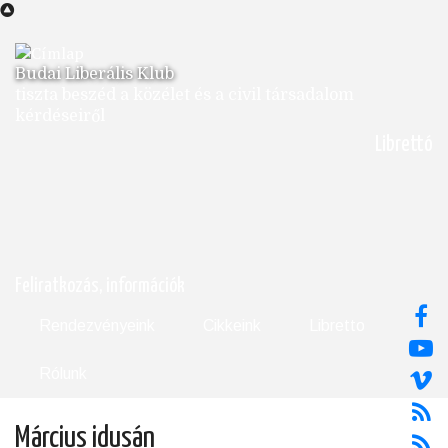
Ugrás
a
tartalomra
Budai Liberális Klub
tiszta beszéd a közélet és a civil társadalom
kérdéseiről
Librettó
Feliratkozás, információk
Rendezvényeink
Cikkeink
Libretto
Rólunk
Március idusán