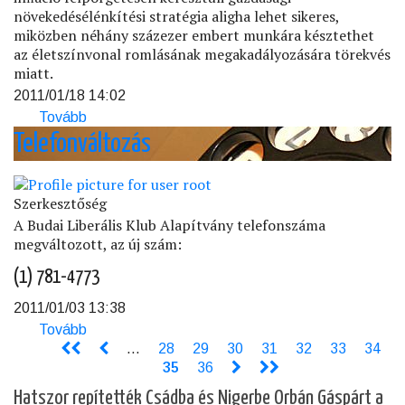
növekedésélénkítési stratégia aligha lehet sikeres,
miközben néhány százezer embert munkára késztethet
az életszínvonal romlásának megakadályozására törekvés
miatt.
2011/01/18 14:02
Tovább
(Titkos
fegyverünk
Telefonváltozás
az
infláció)
Szerkesztőség
A Budai Liberális Klub Alapítvány telefonszáma
megváltozott, az új szám:
(1) 781-4773
2011/01/03 13:38
Tovább
(Telefonváltozás)
<<
<
…
Page
28
Page
29
Page
30
Page
31
Page
32
Page
33
Page
34
Oldalszámozás
Jelenlegi
35
Page
36
>
>>
oldal
Hatszor repítették Csádba és Nigerbe Orbán Gáspárt a