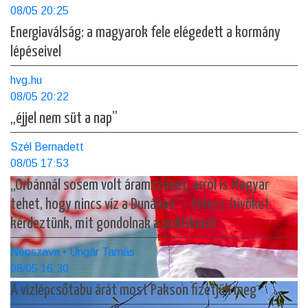
08/05 20:25
Energiaválság: a magyarok fele elégedett a kormány
lépéseivel
hvg.hu
08/05 20:22
„éjjel nem süt a nap”
Szél Bernadett
08/05 17:53
„Orbánnál sosem volt áramszünet, arról is Magyar
tehet, hogy nincs víz a Dunában” – Fidesz-hívőket
kérdeztünk, mit gondolnak a politikáról
Népszava • Ungár Tamás
08/05 16:30
A vízlépcsőtabu árát most Pakson fizetjük meg