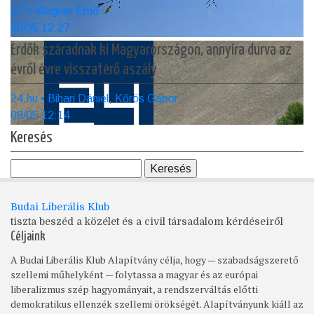
G7 • Wagner Ernő
08/05 12:27
Erdők száradnak ki Magyarországon, annyira durva az
évről évre visszatérő aszály
24.hu • Bihari Dániel, Kőrös Gábor
08/05 12:14
Keresés
Budai Liberális Klub
tiszta beszéd a közélet és a civil társadalom kérdéseiről
Céljaink
A Budai Liberális Klub Alapítvány célja, hogy — szabadságszerető
szellemi műhelyként — folytassa a magyar és az európai
liberalizmus szép hagyományait, a rendszerváltás előtti
demokratikus ellenzék szellemi örökségét. Alapítványunk kiáll az