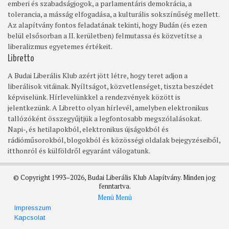
emberi és szabadságjogok, a parlamentáris demokrácia, a
tolerancia, a másság elfogadása, a kulturális sokszínűség mellett.
Az alapítvány fontos feladatának tekinti, hogy Budán (és ezen
belül elsősorban a II. kerületben) felmutassa és közvetítse a
liberalizmus egyetemes értékeit.
Libretto
A Budai Liberális Klub azért jött létre, hogy teret adjon a
liberálisok vitáinak. Nyíltságot, közvetlenséget, tiszta beszédet
képviselünk. Hírlevelünkkel a rendezvények között is
jelentkezünk. A Libretto olyan hírlevél, amelyben elektronikus
tallózóként összegyűjtjük a legfontosabb megszólalásokat.
Napi-, és hetilapokból, elektronikus újságokból és
rádióműsorokból, blogokból és közösségi oldalak bejegyzéseiből,
itthonról és külföldről egyaránt válogatunk.
© Copyright 1993–2026, Budai Liberális Klub Alapítvány. Minden jog
fenntartva.
Menü
Menü
Footer
Impresszum
Kapcsolat