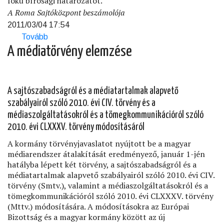
fokú bírósági határozatot.
A Roma Sajtóközpont beszámolója
2011/03/04 17:54
Tovább
(Nem
jár
A médiatörvény elemzése
kártérítés
a
jászladányi
magániskola
A sajtószabadságról és a médiatartalmak alapvető
fenntartójának)
szabályairól szóló 2010. évi CIV. törvény és a
médiaszolgáltatásokról és a tömegkommunikációról szóló
2010. évi CLXXXV. törvény módosításáról
A kormány törvényjavaslatot nyújtott be a magyar
médiarendszer átalakítását eredményező, január 1-jén
hatályba lépett két törvény, a sajtószabadságról és a
médiatartalmak alapvető szabályairól szóló 2010. évi CIV.
törvény (Smtv.), valamint a médiaszolgáltatásokról és a
tömegkommunikációról szóló 2010. évi CLXXXV. törvény
(Mttv.) módosítására. A módosításokra az Európai
Bizottság és a magyar kormány között az új