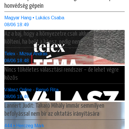
honvédség gépein
Magyar Hang • Lukács Csaba
08/06 18:49
Az a baj, hogy a környezetre csak akkor akarunk
költeni, ha beüt a káosz, pedig nem kéne sokat
Telex - Mizsur András
08/06 18:48
Nincs tökéletes választási rendszer – de lehet végre
közös
Válasz Online - Benyó Rita
08/06 18:46
Lannert Judit: Takaró Mihály immár semmilyen
befolyással nem bír az oktatás irányítására
444 • Herczeg Márk