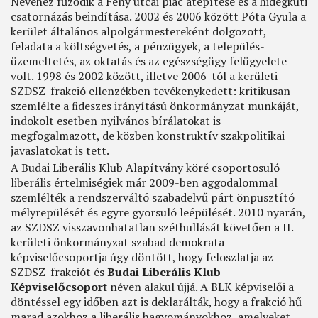
Nevéhez fűződik a Fény utcai piac átépítése és a hidegkúti
csatornázás beindítása. 2002 és 2006 között Póta Gyula a
kerület általános alpolgármestereként dolgozott,
feladata a költségvetés, a pénzügyek, a település-
üzemeltetés, az oktatás és az egészségügy felügyelete
volt. 1998 és 2002 között, illetve 2006-tól a kerületi
SZDSZ-frakció ellenzékben tevékenykedett: kritikusan
szemlélte a ﬁdeszes irányítású önkormányzat munkáját,
indokolt esetben nyilvános bírálatokat is
megfogalmazott, de közben konstruktív szakpolitikai
javaslatokat is tett.
A Budai Liberális Klub Alapítvány köré csoportosuló
liberális értelmiségiek már 2009-ben aggodalommal
szemlélték a rendszerváltó szabadelvű párt önpusztító
mélyrepülését és egyre gyorsuló leépülését. 2010 nyarán,
az SZDSZ visszavonhatatlan széthullását követően a II.
kerületi önkormányzat szabad demokrata
képviselőcsoportja úgy döntött, hogy feloszlatja az
SZDSZ-frakciót és
Budai Liberális Klub
Képviselőcsoport
néven alakul újjá. A BLK képviselői a
döntéssel egy időben azt is deklarálták, hogy a frakció hű
marad azokhoz a liberális hagyományokhoz, amelyeket