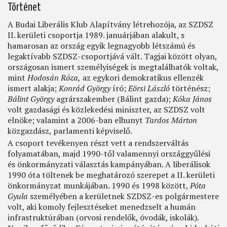
Történet
A Budai Liberális Klub Alapítvány létrehozója, az SZDSZ
II. kerületi csoportja 1989. januárjában alakult, s
hamarosan az ország egyik legnagyobb létszámú és
legaktívabb SZDSZ-csoportjává vált. Tagjai között olyan,
országosan ismert személyiségek is megtalálhatók voltak,
mint
Hodosán Róza,
az egykori demokratikus ellenzék
ismert alakja;
Konrád György
író;
Eörsi László
történész;
Bálint György
agrárszakember (Bálint gazda);
Kóka János
volt gazdasági és közlekedési miniszter, az SZDSZ volt
elnöke; valamint a 2006-ban elhunyt
Tardos Márton
közgazdász, parlamenti képviselő.
A csoport tevékenyen részt vett a rendszerváltás
folyamatában, majd 1990-től valamennyi országgyűlési
és önkormányzati választás kampányában. A liberálisok
1990 óta töltenek be meghatározó szerepet a II. kerületi
önkormányzat munkájában. 1990 és 1998 között,
Póta
Gyula
személyében a kerületnek SZDSZ-es polgármestere
volt, aki komoly fejlesztéseket menedzselt a humán
infrastruktúrában (orvosi rendelők, óvodák, iskolák).