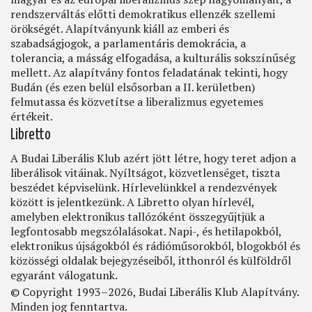
rendszerváltás előtti demokratikus ellenzék szellemi
örökségét. Alapítványunk kiáll az emberi és
szabadságjogok, a parlamentáris demokrácia, a
tolerancia, a másság elfogadása, a kulturális sokszínűség
mellett. Az alapítvány fontos feladatának tekinti, hogy
Budán (és ezen belül elsősorban a II. kerületben)
felmutassa és közvetítse a liberalizmus egyetemes
értékeit.
Libretto
A Budai Liberális Klub azért jött létre, hogy teret adjon a
liberálisok vitáinak. Nyíltságot, közvetlenséget, tiszta
beszédet képviselünk. Hírlevelünkkel a rendezvények
között is jelentkezünk. A Libretto olyan hírlevél,
amelyben elektronikus tallózóként összegyűjtjük a
legfontosabb megszólalásokat. Napi-, és hetilapokból,
elektronikus újságokból és rádióműsorokból, blogokból és
közösségi oldalak bejegyzéseiből, itthonról és külföldről
egyaránt válogatunk.
© Copyright 1993–2026, Budai Liberális Klub Alapítvány.
Minden jog fenntartva.