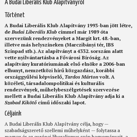
A Budai Liberális Klub Alapítványról
Történet
A Budai Liberális Klub Alapítvány 1993-ban jött létre,
de
Budai Liberális Klub
címmel már 1989 óta
szervezünk rendezvényeket a Margit krt. 48.-ban,
illetve más helyszíneken (Marczibányi tér, IBS
Színpad stb.). Az alapítványt a 4332. sorszám alatt
vette nyilvántartásba a Fővárosi Bíróság. Az
alapítvány kuratóriumának első elnöke a 2006-ban
elhunyt, nemzetközi hírű közgazdász, korábbi
országgyűlési képviselő,
Tardos Márton
volt. A
közéleti, társadalompolitikai és kulturális
rendezvények, műhelybeszélgetések szervezése
mellett a Budai Liberális Klub Alapítvány adja ki a
Szabad Kikötő
című időszaki lapot.
Céljaink
A Budai Liberális Klub Alapítvány célja, hogy —
szabadságszerető szellemi műhelyként — folytassa a
magyar és az európai liberalizmus szép hagyományait, a