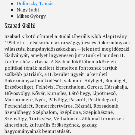
Dolinszky Tamás
Nagy Judit
Mikes György
Szabad Kikötő
Szabad Kikötő címmel a Budai Liberális Klub Alapítvány
1994 óta — elsősorban az országgyűlési és önkormányzati
választási kampányidőszakokban — jelenteti meg időszaki
kiadványát, amelyet ingyenesen juttatunk el minden II.
kerületi háztartásba. A Szabad Kikötőben a közéleti-
politikai témák mellett kiemelten fontosnak tartjuk
szűkebb pátriánk, a II. kerület ügyeit: a kerületi
önkormányzat működését, valamint Adyliget, Budaliget,
Erzsébetliget, Felhéviz, Ferenchalom, Gercse, Hársakalja,
Hűvösvölgy, Kővár, Kurucles, Látó hegy, Lipótmező,
Máriaremete, Nyék, Pálvölgy, Pasarét, Pesthidegkút,
Petneházirét, Remetekertváros, Rézmál, Rózsadomb,
Szemlőhegy, Széphalom, Szépilona, Szépjuhászné,
Szépvölgy, Törökvész, Vérhalom és Zöldmál természeti
kincseinek, kulturális örökségének, gazdag
hagyományainak bemutatását.