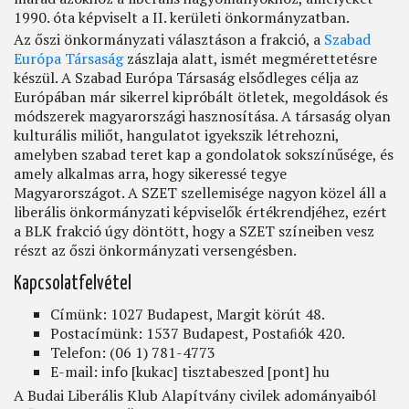
1990. óta képviselt a II. kerületi önkormányzatban.
Az őszi önkormányzati választáson a frakció, a
Szabad
Európa Társaság
zászlaja alatt, ismét megmérettetésre
készül. A Szabad Európa Társaság elsődleges célja az
Európában már sikerrel kipróbált ötletek, megoldások és
módszerek magyarországi hasznosítása. A társaság olyan
kulturális miliőt, hangulatot igyekszik létrehozni,
amelyben szabad teret kap a gondolatok sokszínűsége, és
amely alkalmas arra, hogy sikeressé tegye
Magyarországot. A SZET szellemisége nagyon közel áll a
liberális önkormányzati képviselők értékrendjéhez, ezért
a BLK frakció úgy döntött, hogy a SZET színeiben vesz
részt az őszi önkormányzati versengésben.
Kapcsolatfelvétel
Címünk: 1027 Budapest, Margit körút 48.
Postacímünk: 1537 Budapest, Postaﬁók 420.
Telefon: (06 1) 781-4773
E-mail:
info
[kukac]
tisztabeszed
[pont]
hu
A Budai Liberális Klub Alapítvány civilek adományaiból