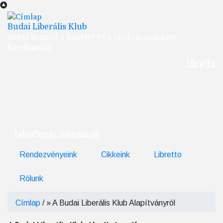
Ugrás
a
tartalomra
Budai Liberális Klub
tiszta beszéd a közélet és a civil társadalom
kérdéseiről
Librettó
Feliratkozás, információk
Rendezvényeink
Cikkeink
Libretto
Rólunk
Címlap
/
A Budai Liberális Klub Alapítványról
Morzsa