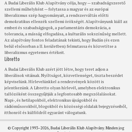
A Budai Liberális Klub Alapítvány célja, hogy — szabadságszerető
szellemi műhelyként — folytassa a magyar és az európai
liberalizmus szép hagyományait, a rendszerváltás előtti
demokratikus ellenzék szellemi örökségét. Alapítványunk kiáll az
emberi és szabadságjogok, a parlamentáris demokrácia, a
tolerancia, a másság elfogadása, a kulturális sokszínűség mellett.
Az alapítvány fontos feladatának tekinti, hogy Budán (és ezen
belül elsősorban a II. kerületben) felmutassa és közvetítse a
liberalizmus egyetemes értékeit.
Libretto
A Budai Liberális Klub azért jött létre, hogy teret adjon a
liberálisok vitáinak. Nyíltságot, közvetlenséget, tiszta beszédet
képviselünk. Hírlevelünkkel a rendezvények között is
jelentkezünk. A Libretto olyan hírlevél, amelyben elektronikus
tallózóként összegyűjtjük a legfontosabb megszólalásokat.
Napi-, és hetilapokból, elektronikus újságokból és
rádióműsorokból, blogokból és közösségi oldalak bejegyzéseiből,
itthonról és külföldről egyaránt válogatunk.
© Copyright 1993–2026, Budai Liberális Klub Alapítvány. Minden jog