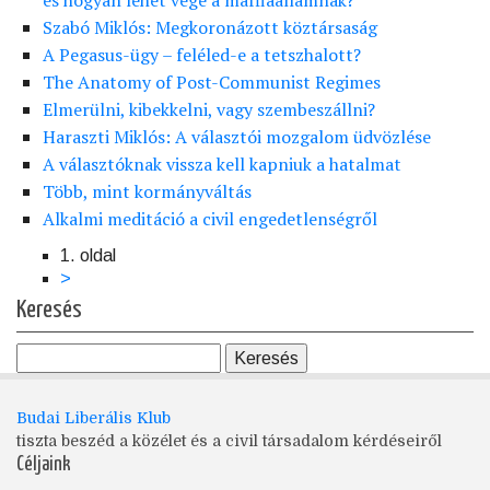
és hogyan lehet vége a maffiaállamnak?
Szabó Miklós: Megkoronázott köztársaság
A Pegasus-ügy – feléled-e a tetszhalott?
The Anatomy of Post-Communist Regimes
Elmerülni, kibekkelni, vagy szembeszállni?
Haraszti Miklós: A választói mozgalom üdvözlése
A választóknak vissza kell kapniuk a hatalmat
Több, mint kormányváltás
Alkalmi meditáció a civil engedetlenségről
1. oldal
Oldalszámozás
Következő
>
oldal
Keresés
Budai Liberális Klub
tiszta beszéd a közélet és a civil társadalom kérdéseiről
Céljaink