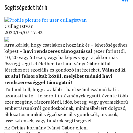
Segítségedet kérik
Csillag István
2020/03/07 17:43
Arra kérlek, hogy csatlakozz hozzánk és – lehetőségedhez
képest –
havi rendszeres támogatással
(ezer forinttól,
10, 20 vagy 50 ezer, vagy ha képes vagy rá, akkor más
összeg) segítsd életben tartani Iványi Gábor által
létrehozott szociális és gondozó intézeteket.
Válaszd ki
az alul felsoroltak közül, melyiket tudnád havi
rendszerességgel támogatni!
Tudnod kell, hogy az alább – bankszámlaszámukkal is
azonosítható – felsorolt intézmények együtt évente több
ezer szegény, rászorulóról, idős, beteg, vagy gyermekkorú
embertársunkról gondoskodnak, minimálbérért dolgozó,
áldozatos munkát végző szociális gondozók, orvosok,
asszisztensek, vagy tanárok segítségével.
Az Orbán-kormány Iványi Gábor elleni