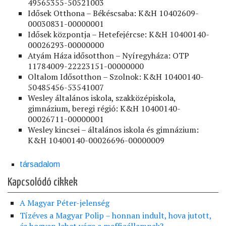
49565355-50521003
Idősek Otthona – Békéscsaba: K&H 10402609-
00030831-00000001
Idősek központja – Hetefejércse: K&H 10400140-
00026293-00000000
Atyám Háza idősotthon – Nyíregyháza: OTP
11784009-22223151-00000000
Oltalom Idősotthon – Szolnok: K&H 10400140-
50485456-53541007
Wesley általános iskola, szakközépiskola,
gimnázium, beregi régió: K&H 10400140-
00026711-00000001
Wesley kincsei – általános iskola és gimnázium:
K&H 10400140-00026696-00000009
társadalom
Kapcsolódó cikkek
A Magyar Péter-jelenség
Tízéves a Magyar Polip – honnan indult, hova jutott,