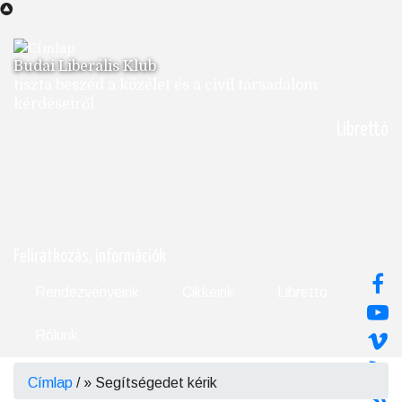
Ugrás
a
tartalomra
Budai Liberális Klub
tiszta beszéd a közélet és a civil társadalom
kérdéseiről
Librettó
Feliratkozás, információk
Rendezvényeink
Cikkeink
Libretto
Rólunk
Címlap
/
Segítségedet kérik
Morzsa