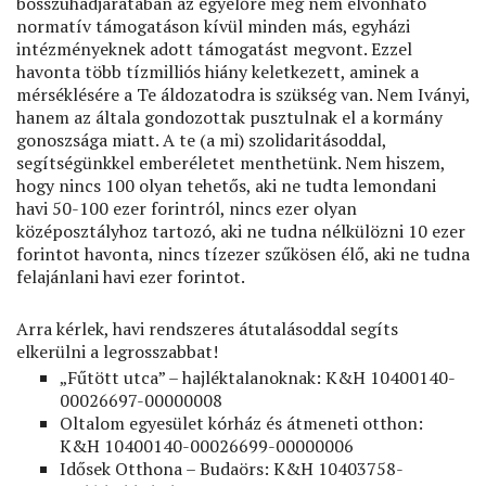
bosszúhadjáratában az egyelőre még nem elvonható
normatív támogatáson kívül minden más, egyházi
intézményeknek adott támogatást megvont. Ezzel
havonta több tízmilliós hiány keletkezett, aminek a
mérséklésére a Te áldozatodra is szükség van. Nem Iványi,
hanem az általa gondozottak pusztulnak el a kormány
gonoszsága miatt. A te (a mi) szolidaritásoddal,
segítségünkkel emberéletet menthetünk. Nem hiszem,
hogy nincs 100 olyan tehetős, aki ne tudta lemondani
havi 50-100 ezer forintról, nincs ezer olyan
középosztályhoz tartozó, aki ne tudna nélkülözni 10 ezer
forintot havonta, nincs tízezer szűkösen élő, aki ne tudna
felajánlani havi ezer forintot.
Arra kérlek, havi rendszeres átutalásoddal segíts
elkerülni a legrosszabbat!
„Fűtött utca” – hajléktalanoknak: K&H 10400140-
00026697-00000008
Oltalom egyesület kórház és átmeneti otthon:
K&H 10400140-00026699-00000006
Idősek Otthona – Budaörs: K&H 10403758-