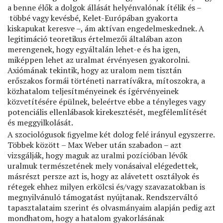
a benne élők a dolgok állását helyénvalónak ítélik és –
többé vagy kevésbé, Kelet-Európában gyakorta
kiskapukat keresve –, ám aktívan engedelmeskednek. A
legitimáció teoretikus értelmezői általában azon
merengenek, hogy egyáltalán lehet-e és ha igen,
miképpen lehet az uralmat érvényesen gyakorolni.
Axiómának tekintik, hogy az uralom nem tisztán
erőszakos formái történeti narratívákra, mítoszokra, a
közhatalom teljesítményeinek és ígérvényeinek
közvetítésére épülnek, beleértve ebbe a tényleges vagy
potenciális ellenlábasok kirekesztését, megfélemlítését
és meggyilkolását.
A szociológusok ﬁgyelme két dolog felé irányul egyszerre.
Többek között – Max Weber után szabadon – azt
vizsgálják, hogy maguk az uralmi pozícióban lévők
uralmuk természetének mely vonásaival elégedettek,
másrészt persze azt is, hogy az alávetett osztályok és
rétegek ehhez milyen erkölcsi és/vagy szavazatokban is
megnyilvánuló támogatást nyújtanak. Rendszerváltó
tapasztalataim szerint és olvasmányaim alapján pedig azt
mondhatom, hogy a hatalom gyakorlásának