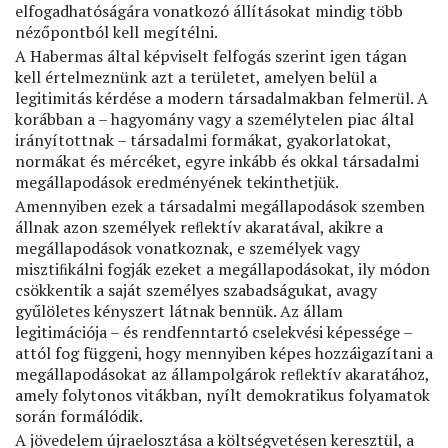
elfogadhatóságára vonatkozó állításokat mindig több
nézőpontból kell megítélni.
A Habermas által képviselt felfogás szerint igen tágan
kell értelmeznünk azt a területet, amelyen belül a
legitimitás kérdése a modern társadalmakban felmerül. A
korábban a – hagyomány vagy a személytelen piac által
irányítottnak – társadalmi formákat, gyakorlatokat,
normákat és mércéket, egyre inkább és okkal társadalmi
megállapodások eredményének tekinthetjük.
Amennyiben ezek a társadalmi megállapodások szemben
állnak azon személyek reﬂektív akaratával, akikre a
megállapodások vonatkoznak, e személyek vagy
misztiﬁkálni fogják ezeket a megállapodásokat, ily módon
csökkentik a saját személyes szabadságukat, avagy
gyűlöletes kényszert látnak bennük. Az állam
legitimációja – és rendfenntartó cselekvési képessége –
attól fog függeni, hogy mennyiben képes hozzáigazítani a
megállapodásokat az állampolgárok reﬂektív akaratához,
amely folytonos vitákban, nyílt demokratikus folyamatok
során formálódik.
A jövedelem újraelosztása a költségvetésen keresztül, a