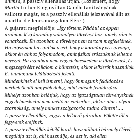
ahimsa,
a passzív ellenállás útján. (Közismert, hogy
Martin
Luther King nyíltan Gandhi tanítványának
vallotta magát, és a passzív ellenállás jelszavával állt az
apartheid ellenes mozgalom élére. )
A gujarati megfelelője:
„Így történt.
Például az éppen
uralmon lévő kormány valamilyen törvényt hoz, amely rám is
vonatkozik. Én azonban a törvényt nem tartom megfelelőnek.
Ha erőszakot használok azért, hogy a kormány visszavonja,
akkor én ahhoz folyamodom, amit ﬁzikai erőszaknak lehetne
nevezni. Ha azonban nem engedelmeskedem a törvénynek, és
megszegéséért vállalom a büntetést, akkor lelkierőt használok.
Ez önmagunk feláldozását jelenti.
Mindenkinek el kell ismerni, hogy önmagunk feláldozása
mérhetetlenül nagyobb dolog, mint mások feláldozása.
Mihelyt azonban belátjuk, hogy az igazságtalan törvényeknek
engedelmeskedni nem méltó az emberhez, akkor nincs olyan
zsarnokság, amely minket szolgasorba tudna dönteni ….
A passzív ellenállás, vagyis a lelkierő páratlan. Fölötte áll a
fegyverek erejének.
A passzív ellenállás kétélű kard: használható bármely élével;
megáldja azt is, aki használja, és azt is, aki ellen