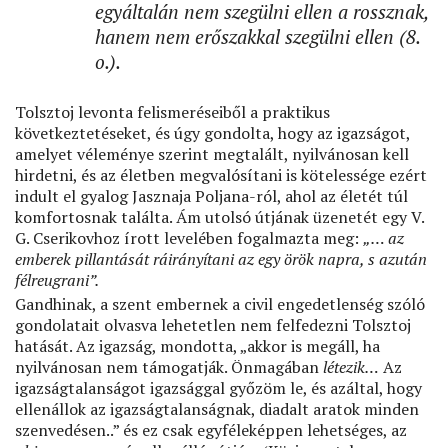
egyáltalán nem szegülni ellen a rossznak,
hanem nem erőszakkal szegülni ellen (8.
o.).
Tolsztoj levonta felismeréseiből a praktikus
következtetéseket, és úgy gondolta, hogy az igazságot,
amelyet véleménye szerint megtalált, nyilvánosan kell
hirdetni, és az életben megvalósítani is kötelessége ezért
indult el gyalog Jasznaja Poljana-ról, ahol az életét túl
komfortosnak találta. Ám utolsó útjának üzenetét egy V.
G. Cserikovhoz írott levelében fogalmazta meg:
„… az
emberek pillantását ráirányítani az egy örök napra, s azután
félreugrani”.
Gandhinak, a szent embernek a civil engedetlenség szóló
gondolatait olvasva lehetetlen nem felfedezni Tolsztoj
hatását. Az igazság, mondotta, „akkor is megáll, ha
nyilvánosan nem támogatják. Önmagában
létezik…
Az
igazságtalanságot igazsággal győzöm le, és azáltal, hogy
ellenállok az igazságtalanságnak, diadalt aratok minden
szenvedésen..” és ez csak egyféleképpen lehetséges, az