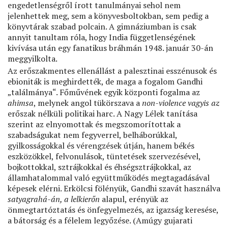
engedetlenségről írott tanulmányai sehol nem
jelenhettek meg, sem a könyvesboltokban, sem pedig a
könyvtárak szabad polcain. A gimnáziumban is csak
annyit tanultam róla, hogy India függetlenségének
kivívása után egy fanatikus bráhmán 1948. január 30-án
meggyilkolta.
Az erőszakmentes ellenállást a palesztinai esszénusok és
ebioniták is meghirdették, de maga a fogalom Gandhi
„találmánya“. Főművének egyik központi fogalma az
ahimsa
, melynek angol tükörszava a
non-violence vagyis az
erőszak nélküli politikai harc. A Nagy Lélek tanítása
szerint az elnyomottak és megszomorítottak a
szabadságukat nem fegyverrel, belháborúkkal,
gyilkosságokkal és vérengzések útján, hanem békés
eszközökkel, felvonulások, tüntetések szervezésével,
bojkottokkal, sztrájkokkal és éhségsztrájkokkal, az
államhatalommal való együttműködés megtagadásával
képesek elérni. Erkölcsi fölényük, Gandhi szavát használva
satyagrahá-án, a lelkierőn
alapul, erényük az
önmegtartóztatás és önfegyelmezés, az igazság keresése,
a bátorság és a félelem legyőzése. (Amúgy gujarati