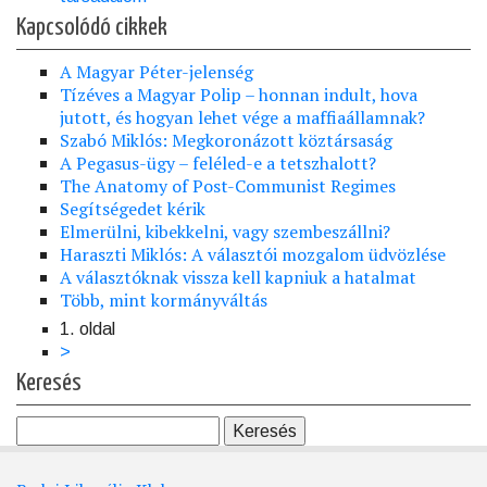
Kapcsolódó cikkek
A Magyar Péter-jelenség
Tízéves a Magyar Polip – honnan indult, hova
jutott, és hogyan lehet vége a maffiaállamnak?
Szabó Miklós: Megkoronázott köztársaság
A Pegasus-ügy – feléled-e a tetszhalott?
The Anatomy of Post-Communist Regimes
Segítségedet kérik
Elmerülni, kibekkelni, vagy szembeszállni?
Haraszti Miklós: A választói mozgalom üdvözlése
A választóknak vissza kell kapniuk a hatalmat
Több, mint kormányváltás
1. oldal
Oldalszámozás
Következő
>
oldal
Keresés