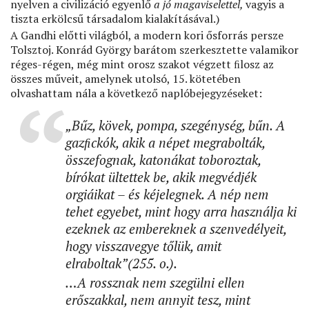
nyelven a civilizáció egyenlő
a jó magaviselettel,
vagyis a
tiszta erkölcsű társadalom kialakításával.)
A Gandhi előtti világból, a modern kori ősforrás persze
Tolsztoj. Konrád György barátom szerkesztette valamikor
réges-régen, még mint orosz szakot végzett ﬁlosz az
összes műveit, amelynek utolsó, 15. kötetében
olvashattam nála a következő naplóbejegyzéseket:
„
Bűz, kövek, pompa, szegénység, bűn. A
gazﬁckók, akik a népet megrabolták,
összefognak, katonákat toboroztak,
bírókat ültettek be, akik megvédjék
orgiáikat – és kéjelegnek. A nép nem
tehet egyebet, mint hogy arra használja ki
ezeknek az embereknek a szenvedélyeit,
hogy visszavegye tőlük, amit
elraboltak”(255. o.).
…
A rossznak nem szegülni ellen
erőszakkal, nem annyit tesz, mint