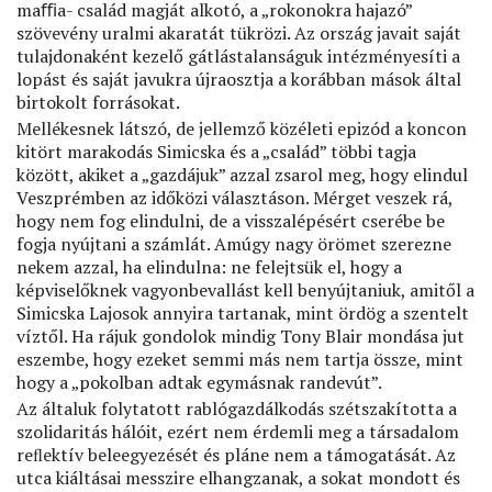
maﬃa- család magját alkotó, a „rokonokra hajazó”
szövevény uralmi akaratát tükrözi. Az ország javait saját
tulajdonaként kezelő gátlástalanságuk intézményesíti a
lopást és saját javukra újraosztja a korábban mások által
birtokolt forrásokat.
Mellékesnek látszó, de jellemző közéleti epizód a koncon
kitört marakodás Simicska és a „család” többi tagja
között, akiket a „gazdájuk” azzal zsarol meg, hogy elindul
Veszprémben az időközi választáson. Mérget veszek rá,
hogy nem fog elindulni, de a visszalépésért cserébe be
fogja nyújtani a számlát. Amúgy nagy örömet szerezne
nekem azzal, ha elindulna: ne felejtsük el, hogy a
képviselőknek vagyonbevallást kell benyújtaniuk, amitől a
Simicska Lajosok annyira tartanak, mint ördög a szentelt
víztől. Ha rájuk gondolok mindig Tony Blair mondása jut
eszembe, hogy ezeket semmi más nem tartja össze, mint
hogy a „pokolban adtak egymásnak randevút”.
Az általuk folytatott rablógazdálkodás szétszakította a
szolidaritás hálóit, ezért nem érdemli meg a társadalom
reﬂektív beleegyezését és pláne nem a támogatását. Az
utca kiáltásai messzire elhangzanak, a sokat mondott és