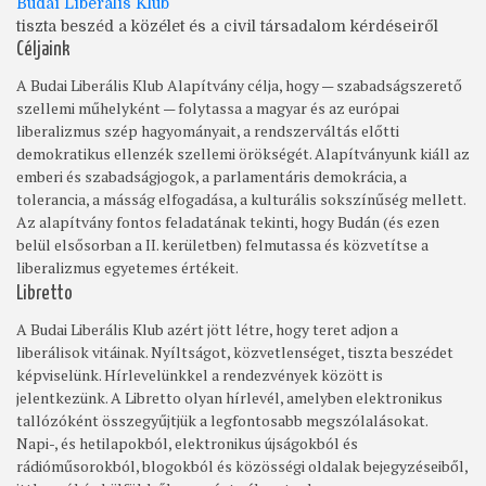
Budai Liberális Klub
tiszta beszéd a közélet és a civil társadalom kérdéseiről
Céljaink
A Budai Liberális Klub Alapítvány célja, hogy — szabadságszerető
szellemi műhelyként — folytassa a magyar és az európai
liberalizmus szép hagyományait, a rendszerváltás előtti
demokratikus ellenzék szellemi örökségét. Alapítványunk kiáll az
emberi és szabadságjogok, a parlamentáris demokrácia, a
tolerancia, a másság elfogadása, a kulturális sokszínűség mellett.
Az alapítvány fontos feladatának tekinti, hogy Budán (és ezen
belül elsősorban a II. kerületben) felmutassa és közvetítse a
liberalizmus egyetemes értékeit.
Libretto
A Budai Liberális Klub azért jött létre, hogy teret adjon a
liberálisok vitáinak. Nyíltságot, közvetlenséget, tiszta beszédet
képviselünk. Hírlevelünkkel a rendezvények között is
jelentkezünk. A Libretto olyan hírlevél, amelyben elektronikus
tallózóként összegyűjtjük a legfontosabb megszólalásokat.
Napi-, és hetilapokból, elektronikus újságokból és
rádióműsorokból, blogokból és közösségi oldalak bejegyzéseiből,