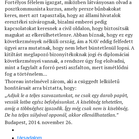
Fortélyos félelem igazgat, miközben látványosan olvad a
posztkommunista kurzus, amely persze bűnbakokat
keres, mert azt tapasztalja, hogy az állami hivatalok
eresztékei szivárognak, bizalmi emberei pedig
kapcsolatokat keresnek a civil oldalon, hogy biztosítsák
magukat az elkerülhetetlenre. Abban bíznak, hogy ez egy
következmények nélküli ország, ám a NAV eddig felfedett
ügyei arra mutatnak, hogy nem lehet büntetlenül lopni. A
kitiltást meglapozó bizonyítékoknak jogi és diplomáciai
következményei vannak, a rendszer úgy fog elolvadni,
mint a fagylalt a forró pesti aszfalton, mert ismétlődni
fog a történelem…
Thoreau intelmével zárom, aki a csüggedt lelkületű
honﬁtársait arra bíztatta, hogy:
„
Adjuk le a teljes szavazatunkat, ne csak egy darab papírt,
vessük latba egész befolyásunkat. A kisebbség tehetetlen,
amíg a többséghez igazodik. Így még csak nem is kisebbség.
De ha teljes súlyával opponál, akkor ellenállhatatlan.”
Budapest, 2014. november 26.
társadalom