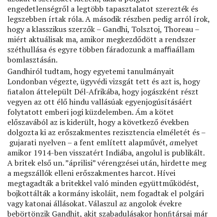
engedetlenségről a legtöbb tapasztalatot szerezték és
legszebben írtak róla. A második részben pedig arról írok,
hogy a klasszikus szerzők – Gandhi, Tolsztoj, Thoreau –
miért aktuálisak ma, amikor megkezdődött a rendszer
széthullása és egyre többen fáradozunk a maﬃaállam
bomlasztásán.
Gandhiról tudtam, hogy egyetemi tanulmányait
Londonban végezte, ügyvédi vizsgát tett és azt is, hogy
ﬁatalon áttelepült Dél-Afrikába, hogy jogászként részt
vegyen az ott élő hindu vallásúak egyenjogúsításáért
folytatott emberi jogi küzdelemben. Ám a kötet
előszavából az is kiderült, hogy a következő években
dolgozta ki az erőszakmentes rezisztencia elméletét és –
gujarati nyelven – a fent említett alapművét,
a
melyet
amikor 1914-ben visszatért Indiába, angolul is publikált.
A britek első un. ”áprilisi” vérengzései után, hirdette meg
a megszállók elleni erőszakmentes harcot. Hívei
megtagadták a britekkel való minden együttműködést,
bojkottálták a kormány iskoláit, nem fogadtak el polgári
vagy katonai állásokat. Válaszul az angolok évekre
bebörtönzik Gandhit, akit szabadulásakor honﬁtársai már