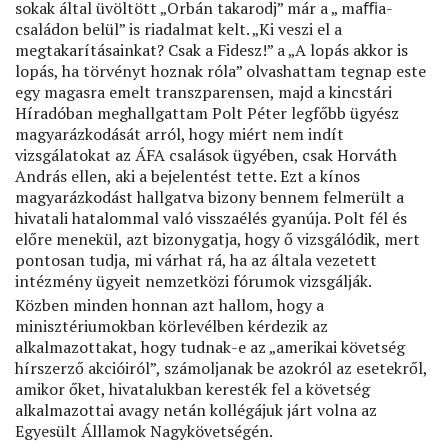
sokak által üvöltött „Orbán takarodj” már a „ maﬃa-
családon belül” is riadalmat kelt. „Ki veszi el a
megtakarításainkat? Csak a Fidesz!” a „A lopás akkor is
lopás, ha törvényt hoznak róla” olvashattam tegnap este
egy magasra emelt transzparensen, majd a kincstári
Híradóban meghallgattam Polt Péter legfőbb ügyész
magyarázkodását arról, hogy miért nem indít
vizsgálatokat az ÁFA csalások ügyében, csak Horváth
András ellen, aki a bejelentést tette. Ezt a kínos
magyarázkodást hallgatva bizony bennem felmerült a
hivatali hatalommal való visszaélés gyanúja. Polt fél és
előre menekül, azt bizonygatja, hogy ő vizsgálódik, mert
pontosan tudja, mi várhat rá, ha az általa vezetett
intézmény ügyeit nemzetközi fórumok vizsgálják.
Közben minden honnan azt hallom, hogy a
minisztériumokban körlevélben kérdezik az
alkalmazottakat, hogy tudnak-e az „amerikai követség
hírszerző akcióiról”, számoljanak be azokról az esetekről,
amikor őket, hivatalukban keresték fel a követség
alkalmazottai avagy netán kollégájuk járt volna az
Egyesült Álllamok Nagykövetségén.