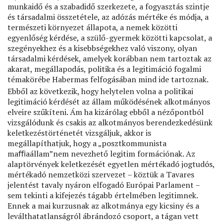
munkaidő és a szabadidő szerkezete, a fogyasztás szintje
és társadalmi összetétele, az adózás mértéke és módja, a
természeti környezet állapota, a nemek közötti
egyenlőség kérdése, a szülő-gyermek közötti kapcsolat, a
szegényekhez és a kisebbségekhez való viszony, olyan
társadalmi kérdések, amelyek korábban nem tartoztak az
akarat, megállapodás, politika és a legitimáció fogalmi
témakörébe Habermas felfogásában mind ide tartoznak.
Ebből az következik, hogy helytelen volna a politikai
legitimáció kérdését az állam működésének alkotmányos
elveire szűkíteni. Ám ha kizárólag ebből a nézőpontból
vizsgálódunk és csakis az alkotmányos berendezkedésünk
keletkezéstörténetét vizsgáljuk, akkor is
megállapíthatjuk, hogy a „posztkommunista
maﬃaállam”nem nevezhető legitim formációnak. Az
alaptörvények keletkezését egyetlen mértékadó jogtudós,
mértékadó nemzetközi szervezet – köztük a Tavares
jelentést tavaly nyáron elfogadó Európai Parlament –
sem tekinti a kifejezés tágabb értelmében legitimnek.
Ennek a mai kurzusnak az alkotmánya egy kicsiny és a
leválthatatlanságról ábrándozó csoport, a tágan vett