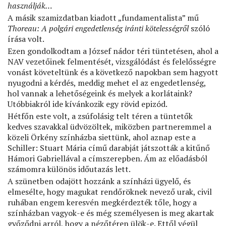
használják…
A másik szamizdatban kiadott „fundamentalista” mű
Thoreau: A polgári engedetlenség iránti kötelességről
szóló
írása volt.
Ezen gondolkodtam a József nádor téri tüntetésen, ahol a
NAV vezetőinek felmentését, vizsgálódást és felelősségre
vonást követeltünk és a következő napokban sem hagyott
nyugodni a kérdés, meddig mehet el az engedetlenség,
hol vannak a lehetőségeink és melyek a korlátaink?
Utóbbiakról ide kívánkozik egy rövid epizód.
Hétfőn este volt, a zsúfolásig telt téren a tüntetők
kedves szavakkal üdvözöltek, miközben partneremmel a
közeli Örkény színházba siettünk, ahol aznap este a
Schiller: Stuart Mária című darabját játszották a kitűnő
Hámori Gabriellával a címszerepben. Ám az előadásból
számomra különös időutazás lett.
A szünetben odajött hozzánk a színházi ügyelő, és
elmesélte, hogy magukat rendőröknek nevező urak, civil
ruhában engem keresvén megkérdezték tőle, hogy a
színházban vagyok-e és még személyesen is meg akartak
győződni arról, hogy a nézőtéren ülök-e. Ettől végül