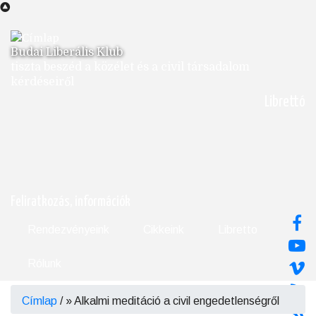
Ugrás
a
tartalomra
Budai Liberális Klub
tiszta beszéd a közélet és a civil társadalom
kérdéseiről
Librettó
Feliratkozás, információk
Rendezvényeink
Cikkeink
Libretto
Rólunk
Címlap
/
Alkalmi meditáció a civil engedetlenségről
Morzsa