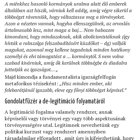
A miénkhez hasonló kormányok uralma alatt élő emberek
általában azt hiszik, várniuk kell addig, amíg végre sikerül a
többséget rávenniük, hogy változtassa meg a törvényeket.
Azon a nézeten vannak, hogyha ellenszegülnek, az orvoslás
ártalmasabb lesz, mint maga a baj… Nem habozom
kimondani, hogy mindazoknak, akik abolicionistáknak (így
hívták a rabszolga felszabadításért küzdőket – dg) vallják
magukat, azonnal meg kellene tagadniuk minden hatékony
személyi és elvi támogatást a … kormánytól. S nem volna
szabad kivárniuk, amíg ők kerülnek többségbe és diadalra
juttatják az igazságot… „
Majd kimondja a fundamentalista igazságfelfogás
metaforikus téziseként:
„Hisz minden ember, aki
felebarátjánál igazabb, eleve egy főnyi többséget képvisel.”
Gondolatfüzér a de-legitimáció folyamatáról
A legitimáció fogalma valamely rendszer, annak
képviselői vagy törvényei egy vagy több aspektusának
törvényességére utal. Legitimnek nevezhetünk egy
politikai kurzust vagy rendszert amennyiben
társadalmilag elfogadott , amit úgy is kifejezhetünk, hogy