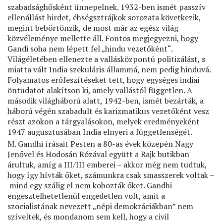
szabadsághősként ünnepelnek. 1932-ben ismét passzív
ellenállást hirdet, éhségsztrájkok sorozata következik,
megint bebörtönzik, de most már az egész világ
közvéleménye mellette áll. Fontos megjegyezni, hogy
Gandi soha nem lépett fel „hindu vezetőként“.
Világéletében ellenezte a vallásközpontú politizálást, s
miatta vált India szekuláris állammá, nem pedig hinduvá.
Folyamatos erőfeszítéseket tett, hogy egységes indiai
öntudatot alakítson ki, amely vallástól független. A
második világháború alatt, 1942-ben, ismét bezárták, a
háború végén szabadult és karizmatikus vezetőként vesz
részt azokon a tárgyalásokon, melyek eredményeként
1947 augusztusában India elnyeri a függetlenségét.
M. Gandhi írásait Pesten a 80-as évek közepén Nagy
Jenővel és Hodosán Rózával együtt a Rajk butikban
árultuk, amíg a III/III emberei – akkor még nem tudtuk,
hogy így hívták őket, számunkra csak smasszerek voltak –
mind egy szálig el nem kobozták őket. Gandhi
engesztelhetetlenül engedetlen volt, amit a
szocialistának nevezett „népi demokráciákban” nem
szíveltek, és mondanom sem kell, hogy a civil