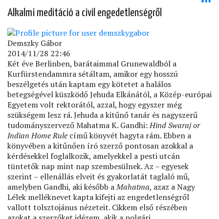
Alkalmi meditáció a civil engedetlenségről
Demszky Gábor
2014/11/28 22:46
Két éve Berlinben, barátaimmal Grunewaldból a
Kurfürstendammra sétáltam, amikor egy hosszú
beszélgetés után kaptam egy kötetet a halálos
betegségével küszködő Jehuda Elkánától, a Közép-európai
Egyetem volt rektorától, azzal, hogy egyszer még
szükségem lesz rá. Jehuda a kitűnő tanár és nagyszerű
tudományszervező Mahatma K. Gandhi:
Hind Swaraj or
Indian Home Rule
című könyvét hagyta rám. Ebben a
könyvében a kitűnően író szerző pontosan azokkal a
kérdésekkel foglalkozik, amelyekkel a pesti utcán
tüntetők nap mint nap szembesülnek. Az – egyesek
szerint – ellenállás elveit és gyakorlatát taglaló mű,
amelyben Gandhi, aki később a
Mahatma,
azaz a Nagy
Lélek melléknevet kapta kifejti az engedetlenségről
vallott tolsztojánus nézeteit. Cikkem első részében
azokat a szerzőket idézem, akik a polgári