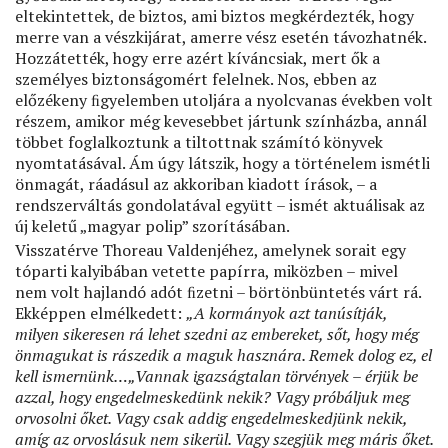
eltekintettek, de biztos, ami biztos megkérdezték, hogy
merre van a vészkijárat, amerre vész esetén távozhatnék.
Hozzátették, hogy erre azért kíváncsiak, mert ők a
személyes biztonságomért felelnek. Nos, ebben az
előzékeny ﬁgyelemben utoljára a nyolcvanas években volt
részem, amikor még kevesebbet jártunk színházba, annál
többet foglalkoztunk a tiltottnak számító könyvek
nyomtatásával. Ám úgy látszik, hogy a történelem ismétli
önmagát, ráadásul az akkoriban kiadott írások, – a
rendszerváltás gondolatával együtt – ismét aktuálisak az
új keletű „magyar polip” szorításában.
Visszatérve Thoreau Valdenjéhez, amelynek sorait egy
tóparti kalyibában vetette papírra, miközben – mivel
nem volt hajlandó adót ﬁzetni – börtönbüntetés várt rá.
Ekképpen elmélkedett:
„A kormányok azt tanúsítják,
milyen sikeresen rá lehet szedni az embereket, sőt, hogy még
önmagukat is rászedik a maguk hasznára. Remek dolog ez, el
kell ismernünk…„Vannak igazságtalan törvények – érjük be
azzal, hogy engedelmeskedünk nekik? Vagy próbáljuk meg
orvosolni őket. Vagy csak addig engedelmeskedjünk nekik,
amíg az orvoslásuk nem sikerül. Vagy szegjük meg máris őket.