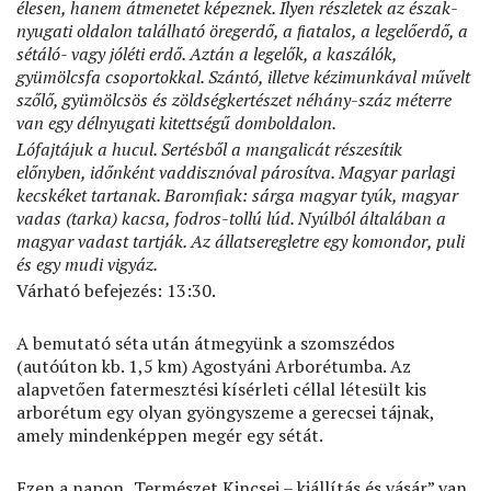
élesen, hanem átmenetet képeznek. Ilyen részletek az észak-
nyugati oldalon található öregerdő, a ﬁatalos, a legelőerdő, a
sétáló- vagy jóléti erdő. Aztán a legelők, a kaszálók,
gyümölcsfa csoportokkal. Szántó, illetve kézimunkával művelt
szőlő, gyümölcsös és zöldségkertészet néhány-száz méterre
van egy délnyugati kitettségű domboldalon.
Lófajtájuk a hucul. Sertésből a mangalicát részesítik
előnyben, időnként vaddisznóval párosítva. Magyar parlagi
kecskéket tartanak. Baromﬁak: sárga magyar tyúk, magyar
vadas (tarka) kacsa, fodros-tollú lúd. Nyúlból általában a
magyar vadast tartják. Az állatseregletre egy komondor, puli
és egy mudi vigyáz.
Várható befejezés: 13:30.
A bemutató séta után átmegyünk a szomszédos
(autóúton kb. 1,5 km) Agostyáni Arborétumba. Az
alapvetően fatermesztési kísérleti céllal létesült kis
arborétum egy olyan gyöngyszeme a gerecsei tájnak,
amely mindenképpen megér egy sétát.
Ezen a napon „Természet Kincsei – kiállítás és vásár” van