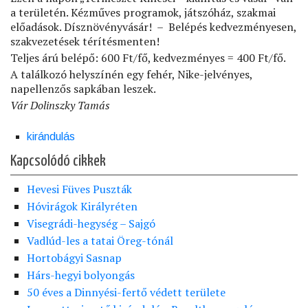
a területén. Kézműves programok, játszóház, szakmai
előadások. Dísznövényvásár! – Belépés kedvezményesen,
szakvezetések térítésmenten!
Teljes árú belépő: 600 Ft/fő, kedvezményes = 400 Ft/fő.
A találkozó helyszínén egy fehér, Nike-jelvényes,
napellenzős sapkában leszek.
Vár Dolinszky Tamás
kirándulás
Kapcsolódó cikkek
Hevesi Füves Puszták
Hóvirágok Királyréten
Visegrádi-hegység – Sajgó
Vadlúd-les a tatai Öreg-tónál
Hortobágyi Sasnap
Hárs-hegyi bolyongás
50 éves a Dinnyési-fertő védett területe