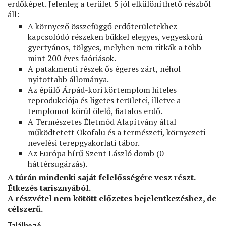
erdőképet. Jelenleg a terület 5 jól elkülöníthető részből
áll:
A környező összefüggő erdőterületekhez
kapcsolódó részeken bükkel elegyes, vegyeskorú
gyertyános, tölgyes, melyben nem ritkák a több
mint 200 éves faóriások.
A patakmenti részek ős égeres zárt, néhol
nyitottabb állománya.
Az épülő Árpád-kori körtemplom hiteles
reprodukciója és ligetes területei, illetve a
templomot körül ölelő, ﬁatalos erdő.
A Természetes Életmód Alapítvány által
működtetett Ökofalu és a természeti, környezeti
nevelési terepgyakorlati tábor.
Az Európa hírű Szent László domb (0
háttérsugárzás).
A túrán mindenki saját felelősségére vesz részt.
Étkezés tarisznyából.
A részvétel nem kötött előzetes bejelentkezéshez, de
célszerű.