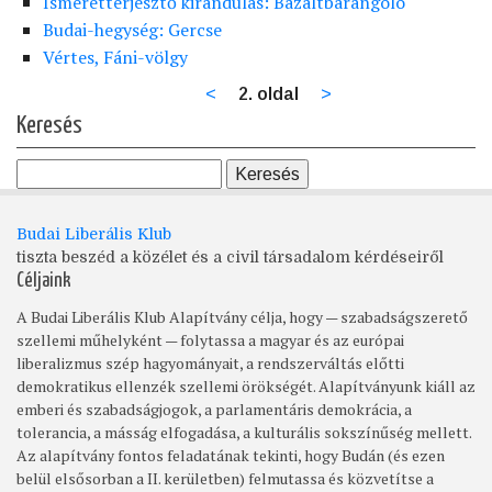
Ismeretterjesztő kirándulás: Bazaltbarangoló
Budai-hegység: Gercse
Vértes, Fáni-völgy
Előző
<
2. oldal
Következő
>
Oldalszámozás
oldal
oldal
Keresés
Budai Liberális Klub
tiszta beszéd a közélet és a civil társadalom kérdéseiről
Céljaink
A Budai Liberális Klub Alapítvány célja, hogy — szabadságszerető
szellemi műhelyként — folytassa a magyar és az európai
liberalizmus szép hagyományait, a rendszerváltás előtti
demokratikus ellenzék szellemi örökségét. Alapítványunk kiáll az
emberi és szabadságjogok, a parlamentáris demokrácia, a
tolerancia, a másság elfogadása, a kulturális sokszínűség mellett.
Az alapítvány fontos feladatának tekinti, hogy Budán (és ezen
belül elsősorban a II. kerületben) felmutassa és közvetítse a