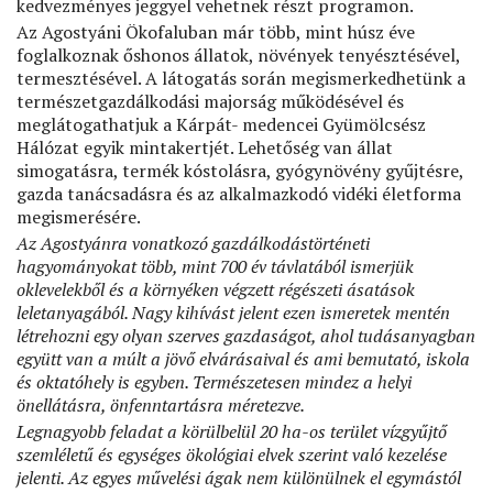
kedvezményes jeggyel vehetnek részt programon.
Az Agostyáni Ökofaluban már több, mint húsz éve
foglalkoznak őshonos állatok, növények tenyésztésével,
termesztésével. A látogatás során megismerkedhetünk a
természetgazdálkodási majorság működésével és
meglátogathatjuk a Kárpát- medencei Gyümölcsész
Hálózat egyik mintakertjét. Lehetőség van állat
simogatásra, termék kóstolásra, gyógynövény gyűjtésre,
gazda tanácsadásra és az alkalmazkodó vidéki életforma
megismerésére.
Az Agostyánra vonatkozó gazdálkodástörténeti
hagyományokat több, mint 700 év távlatából ismerjük
oklevelekből és a környéken végzett régészeti ásatások
leletanyagából. Nagy kihívást jelent ezen ismeretek mentén
létrehozni egy olyan szerves gazdaságot, ahol tudásanyagban
együtt van a múlt a jövő elvárásaival és ami bemutató, iskola
és oktatóhely is egyben. Természetesen mindez a helyi
önellátásra, önfenntartásra méretezve.
Legnagyobb feladat a körülbelül 20 ha-os terület vízgyűjtő
szemléletű és egységes ökológiai elvek szerint való kezelése
jelenti. Az egyes művelési ágak nem különülnek el egymástól