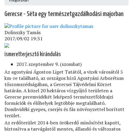
Gerecse - Séta egy természetgazdálkodási majorban
Dolinszky Tamás
2017/09/02 19:31
ismeretterjesztő kirándulás
2017. szeptember 9. (szombat)
Az agostyáni Ágoston Liget Tatától, a vizek városától 5
km-re található, az országos hírű Agostyáni Arborétum
tőszomszédságában, a Gerecsei Tájvédelmi Körzet
határán. A közel 20 hektáros vízgyűjtő területen a
Gerecse peremvidékét leképező természetföldrajzi
formációk és élőhelyek legtöbbje megtalálható.
Dombvidéki gyepes, cserjés és fás növényzettel borított
terület.
Az erdőterület 2014-ben örökerdő minősítést kapott,
biztosítva a tarvágástól mentes, állandó és változatos