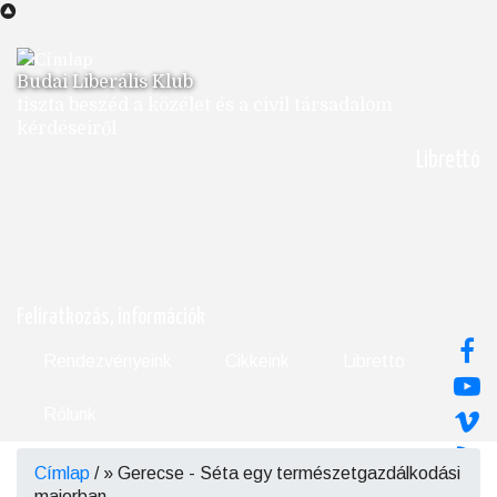
Ugrás
a
tartalomra
Budai Liberális Klub
tiszta beszéd a közélet és a civil társadalom
kérdéseiről
Librettó
Feliratkozás, információk
Rendezvényeink
Cikkeink
Libretto
Rólunk
Címlap
/
Gerecse - Séta egy természetgazdálkodási
Morzsa
majorban