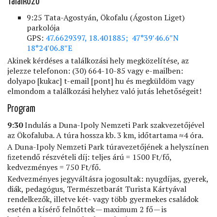
Találkozó
9:25 Tata-Agostyán, Ökofalu (Ágoston Liget)
parkolója
GPS:
47.6629397, 18.401885; 47°39′46.6″N
18°24′06.8″E
Akinek kérdéses a találkozási hely megközelítése, az
jelezze telefonon: (30) 664-10-85 vagy e-mailben:
dolyapo
[kukac]
t-email
[pont]
hu
és megküldöm vagy
elmondom a találkozási helyhez való jutás lehetőségeit!
Program
9:30
Indulás a Duna-Ipoly Nemzeti Park szakvezetőjével
az Ökofaluba. A túra hossza kb. 3 km, időtartama ≈4 óra.
A Duna-Ipoly Nemzeti Park túravezetőjének a helyszínen
ﬁzetendő részvételi díj: teljes árú = 1500 Ft/fő,
kedvezményes = 750 Ft/fő.
Kedvezményes jegyváltásra jogosultak: nyugdíjas, gyerek,
diák, pedagógus, Természetbarát Turista Kártyával
rendelkezők, illetve két- vagy több gyermekes családok
esetén a kísérő felnőttek — maximum 2 fő — is