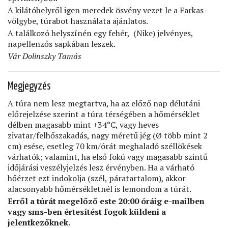
A kilátóhelyről igen meredek ösvény vezet le a Farkas-
völgybe, túrabot használata ajánlatos.
A találkozó helyszínén egy fehér,
(Nike) jelvényes,
napellenzős sapkában leszek.
Vár Dolinszky Tamás
Megjegyzés
A túra nem lesz megtartva, ha az előző nap délutáni
előrejelzése szerint a túra térségében a hőmérséklet
délben magasabb mint +34°C, vagy heves
zivatar/felhőszakadás, nagy méretű jég (Ø több mint 2
cm) esése, esetleg 70 km/órát meghaladó széllökések
várhatók; valamint, ha első fokú vagy magasabb szintű
időjárási veszélyjelzés lesz érvényben. Ha a várható
hőérzet ezt indokolja (szél, páratartalom), akkor
alacsonyabb hőmérsékletnél is lemondom a túrát.
Erről a túrát megelőző este 20:00 óráig e-mailben
vagy sms-ben értesítést fogok küldeni a
jelentkezőknek.