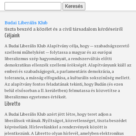
Budai Liberális Klub
tiszta beszéd a közélet és a civil társadalom kérdéseiről
Céljaink
A Budai Liberális Klub Alapítvány célja, hogy — szabadságszerető
szellemi műhelyként — folytassa a magyar és az európai
liberalizmus szép hagyományait, a rendszerváltás előtti
demokratikus ellenzék szellemi örökségét. Alapítványunk kiáll az
emberi és szabadságjogok, a parlamentáris demokrácia, a
tolerancia, a másság elfogadása, a kulturális sokszínűség mellett.
Az alapítvány fontos feladatának tekinti, hogy Budán (és ezen
belül elsősorban a II. kerületben) felmutassa és közvetítse a
liberalizmus egyetemes értékeit.
Libretto
A Budai Liberális Klub azért jött létre, hogy teret adjon a
liberálisok vitáinak. Nyíltságot, közvetlenséget, tiszta beszédet
képviselünk. Hírlevelünkkel a rendezvények között is
jelentkezünk. A Libretto olyan hírlevél, amelyben elektronikus