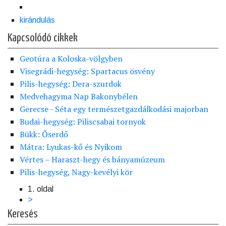
kirándulás
Kapcsolódó cikkek
Geotúra a Koloska-völgyben
Visegrádi-hegység: Spartacus ösvény
Pilis-hegység: Dera-szurdok
Medvehagyma Nap Bakonybélen
Gerecse - Séta egy természetgazdálkodási majorban
Budai-hegység: Piliscsabai tornyok
Bükk: Őserdő
Mátra: Lyukas-kő és Nyikom
Vértes – Haraszt-hegy és bányamúzeum
Pilis-hegység, Nagy-kevélyi kör
1. oldal
Oldalszámozás
Következő
>
oldal
Keresés