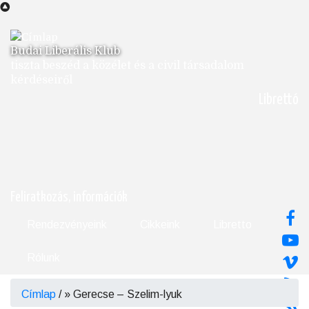
Ugrás
a
tartalomra
Budai Liberális Klub
tiszta beszéd a közélet és a civil társadalom
kérdéseiről
Librettó
Feliratkozás, információk
Rendezvényeink
Cikkeink
Libretto
Rólunk
Címlap
/
Gerecse – Szelim-lyuk
Morzsa