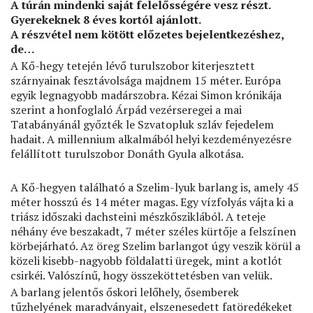
A túrán mindenki saját felelősségére vesz részt.
Gyerekeknek 8 éves kortól ajánlott.
A részvétel nem kötött előzetes bejelentkezéshez,
de…
A Kő-hegy tetején lévő turulszobor kiterjesztett
szárnyainak fesztávolsága majdnem 15 méter. Európa
egyik legnagyobb madárszobra. Kézai Simon krónikája
szerint a honfoglaló Árpád vezérseregei a mai
Tatabányánál győzték le Szvatopluk szláv fejedelem
hadait. A millennium alkalmából helyi kezdeményezésre
felállított turulszobor Donáth Gyula alkotása.
A Kő-hegyen található a Szelim-lyuk barlang is, amely 45
méter hosszú és 14 méter magas. Egy vízfolyás vájta ki a
triász időszaki dachsteini mészkősziklából. A teteje
néhány éve beszakadt, 7 méter széles kürtője a felszínen
körbejárható. Az öreg Szelim barlangot úgy veszik körül a
közeli kisebb-nagyobb földalatti üregek, mint a kotlót
csirkéi. Valószínű, hogy összeköttetésben van velük.
A barlang jelentős őskori lelőhely, ősemberek
tűzhelyének maradványait, elszenesedett fatöredékeket