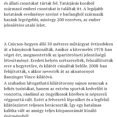
és állati csontokat tártak fel. Tatárjárás korából
származó emberi csontokat is találtak itt. A legújabb
kutatások eredménye szerint e barlangból származik
hazánk legrégebbi, mintegy 200 ezeréves, az ember
jelenlétére utaló lelet.
A Csúcsos-hegyen álló 30 méteres műtárgyat évtizedeken
át a bányászok használták. Amikor a kitermelés 1978-ban
véget ért, megmentették az ipartörténeti jelentőségű
létesítményt. Eredeti helyén szétszerelték, felszállították
erre a hegytetőre, és kilátót csináltak belőle. 2008-ban
felújították, s akkor nevezték át az aknatornyot
Ranzinger Vince-kilátóvá.
A szabadon látogatható kilátótorony sajnos nemcsak a
békés turistákat, hanem az extrém sportok kedvelőit is
vonzotta, ráadásul az öngyilkosok körében is népszerű
végponttá vált. Ezért a felvezető lépcsőket és a legfelső
kilátószintet teljesen berácsozták. Így egy hatalmas
kalitka vált az amúgy teljes körpanorámát kínáló
építményből.