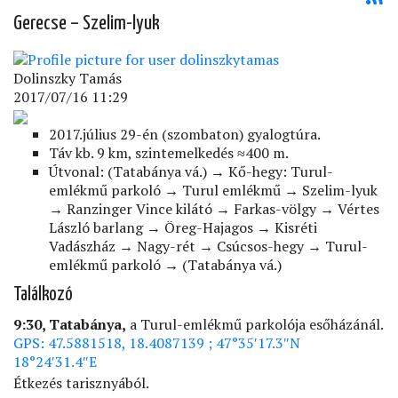
Gerecse – Szelim-lyuk
Dolinszky Tamás
2017/07/16 11:29
2017.július 29-én (szombaton) gyalogtúra.
Táv kb. 9 km, szintemelkedés ≈400 m.
Útvonal: (Tatabánya vá.) → Kő-hegy: Turul-
emlékmű parkoló → Turul emlékmű → Szelim-lyuk
→ Ranzinger Vince kilátó → Farkas-völgy → Vértes
László barlang → Öreg-Hajagos → Kisréti
Vadászház → Nagy-rét → Csúcsos-hegy → Turul-
emlékmű parkoló → (Tatabánya vá.)
Találkozó
9:30, Tatabánya,
a Turul-emlékmű parkolója esőházánál.
GPS: 47.5881518, 18.4087139 ; 47°35′17.3″N
18°24′31.4″E
Étkezés tarisznyából.