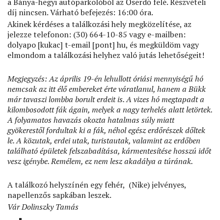
a Bánya-hegyi autóparkolóból az Őserdő felé. Részvételi
díj nincsen. Várható befejezés: 16:00 óra.
Akinek kérdéses a találkozási hely megközelítése, az
jelezze telefonon: (30) 664-10-85 vagy e-mailben:
dolyapo
[kukac]
t-email
[pont]
hu
, és megküldöm vagy
elmondom a találkozási helyhez való jutás lehetőségeit!
Megjegyzés: Az április 19-én lehullott óriási mennyiségű hó
nemcsak az itt élő embereket érte váratlanul, hanem a Bükk
már tavaszi lombba borult erdeit is. A vizes hó megtapadt a
kilombosodott fák ágain, melyek a nagy terhelés alatt letörtek.
A folyamatos havazás okozta hatalmas súly miatt
gyökerestől fordultak ki a fák, néhol egész erdőrészek dőltek
le. A közutak, erdei utak, turistautak, valamint az erdőben
található épületek felszabadítása, kármentesítése hosszú időt
vesz igénybe. Remélem, ez nem lesz akadálya a túrának.
A találkozó helyszínén egy fehér,
(Nike) jelvényes,
napellenzős sapkában leszek.
Vár Dolinszky Tamás