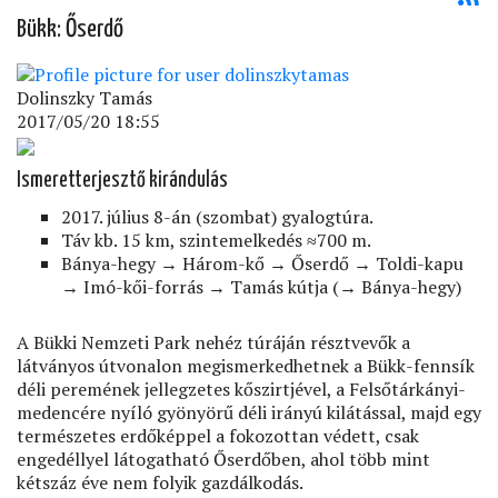
Bükk: Őserdő
Dolinszky Tamás
2017/05/20 18:55
Ismeretterjesztő kirándulás
2017. július 8-án (szombat) gyalogtúra.
Táv kb. 15 km, szintemelkedés ≈700 m.
Bánya-hegy → Három-kő → Őserdő → Toldi-kapu
→ Imó-kői-forrás → Tamás kútja (→ Bánya-hegy)
A Bükki Nemzeti Park nehéz túráján résztvevők a
látványos útvonalon megismerkedhetnek a Bükk-fennsík
déli peremének jellegzetes kőszirtjével, a Felsőtárkányi-
medencére nyíló gyönyörű déli irányú kilátással, majd egy
természetes erdőképpel a fokozottan védett, csak
engedéllyel látogatható Őserdőben, ahol több mint
kétszáz éve nem folyik gazdálkodás.