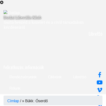
Ugrás
a
tartalomra
Budai Liberális Klub
tiszta beszéd a közélet és a civil társadalom
kérdéseiről
Librettó
Feliratkozás, információk
Rendezvényeink
Cikkeink
Libretto
Rólunk
Címlap
/
Bükk: Őserdő
Morzsa