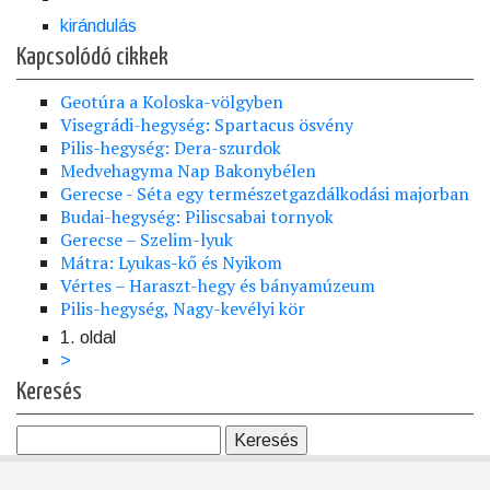
kirándulás
Kapcsolódó cikkek
Geotúra a Koloska-völgyben
Visegrádi-hegység: Spartacus ösvény
Pilis-hegység: Dera-szurdok
Medvehagyma Nap Bakonybélen
Gerecse - Séta egy természetgazdálkodási majorban
Budai-hegység: Piliscsabai tornyok
Gerecse – Szelim-lyuk
Mátra: Lyukas-kő és Nyikom
Vértes – Haraszt-hegy és bányamúzeum
Pilis-hegység, Nagy-kevélyi kör
1. oldal
Oldalszámozás
Következő
>
oldal
Keresés