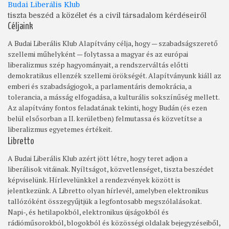
Budai Liberális Klub
tiszta beszéd a közélet és a civil társadalom kérdéseiről
Céljaink
A Budai Liberális Klub Alapítvány célja, hogy — szabadságszerető
szellemi műhelyként — folytassa a magyar és az európai
liberalizmus szép hagyományait, a rendszerváltás előtti
demokratikus ellenzék szellemi örökségét. Alapítványunk kiáll az
emberi és szabadságjogok, a parlamentáris demokrácia, a
tolerancia, a másság elfogadása, a kulturális sokszínűség mellett.
Az alapítvány fontos feladatának tekinti, hogy Budán (és ezen
belül elsősorban a II. kerületben) felmutassa és közvetítse a
liberalizmus egyetemes értékeit.
Libretto
A Budai Liberális Klub azért jött létre, hogy teret adjon a
liberálisok vitáinak. Nyíltságot, közvetlenséget, tiszta beszédet
képviselünk. Hírlevelünkkel a rendezvények között is
jelentkezünk. A Libretto olyan hírlevél, amelyben elektronikus
tallózóként összegyűjtjük a legfontosabb megszólalásokat.
Napi-, és hetilapokból, elektronikus újságokból és
rádióműsorokból, blogokból és közösségi oldalak bejegyzéseiből,