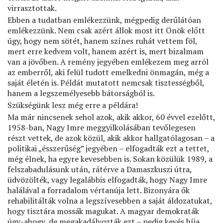
virrasztottak.
Ebben a tudatban emlékezzünk, mégpedig derűlátóan
emlékezzünk. Nem csak azért állok most itt Önök előtt
úgy, hogy nem sötét, hanem színes ruhát vettem föl,
mert erre kedvem volt, hanem azért is, mert bizalmam
van a jövőben. A remény jegyében emlékezem meg arról
az emberről, aki felül tudott emelkedni önmagán, még a
saját életén is. Példát mutatott nemcsak tisztességből,
hanem a legszemélyesebb bátorságból is.
Szükségünk lesz még erre a példára!
Ma már nincsenek sehol azok, akik akkor, 60 évvel ezelőtt,
1958-ban, Nagy Imre meggyilkolásában tevőlegesen
részt vettek, de azok közül, akik akkor hallgatólagosan – a
politikai „ésszerűség” jegyében – elfogadták ezt a tettet,
még élnek, ha egyre kevesebben is. Sokan közülük 1989, a
felszabadulásunk után, rátérve a Damaszkuszi útra,
üdvözölték, vagy legalábbis elfogadták, hogy Nagy Imre
halálával a forradalom vértanúja lett. Bizonyára ők
rehabilitálták volna a legszívesebben a saját áldozatukat,
hogy tisztára mossák magukat. A magyar demokraták
úgy-ahogy, de megakadályozták ezt – pedig kevés híja