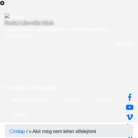
Ugrás
a
tartalomra
Budai Liberális Klub
tiszta beszéd a közélet és a civil társadalom
kérdéseiről
Librettó
Feliratkozás, információk
Rendezvényeink
Cikkeink
Libretto
Rólunk
Címlap
/
Akit még nem lehet elfelejteni
Morzsa