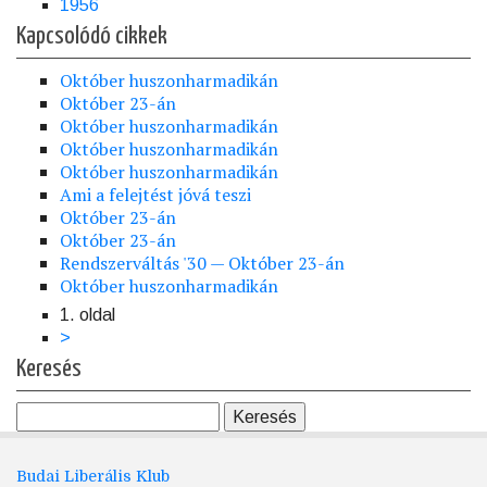
1956
Kapcsolódó cikkek
Október huszonharmadikán
Október 23-án
Október huszonharmadikán
Október huszonharmadikán
Október huszonharmadikán
Ami a felejtést jóvá teszi
Október 23-án
Október 23-án
Rendszerváltás '30 — Október 23-án
Október huszonharmadikán
1. oldal
Oldalszámozás
Következő
>
oldal
Keresés
Budai Liberális Klub