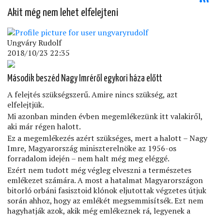
Akit még nem lehet elfelejteni
Ungváry Rudolf
2018/10/23 22:35
Második beszéd Nagy Imréről egykori háza előtt
A felejtés szükségszerű. Amire nincs szükség, azt
elfelejtjük.
Mi azonban minden évben megemlékezünk itt valakiről,
aki már régen halott.
Ez a megemlékezés azért szükséges, mert a halott – Nagy
Imre, Magyarország miniszterelnöke az 1956-os
forradalom idején – nem halt még meg eléggé.
Ezért nem tudott még végleg elveszni a természetes
emlékezet számára. A most a hatalmat Magyarországon
bitorló orbáni fasisztoid klónok eljutottak végzetes útjuk
során ahhoz, hogy az emlékét megsemmisítsék. Ezt nem
hagyhatják azok, akik még emlékeznek rá, legyenek a