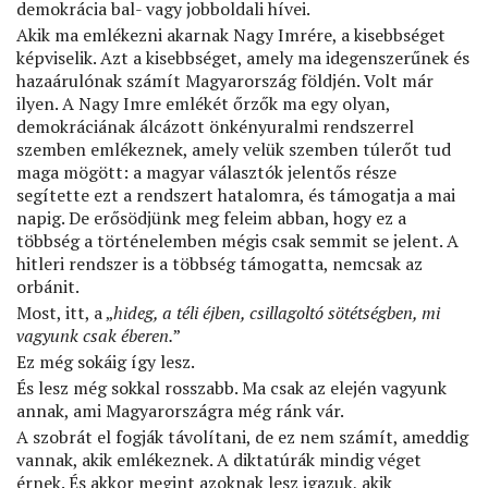
demokrácia bal- vagy jobboldali hívei.
Akik ma emlékezni akarnak Nagy Imrére, a kisebbséget
képviselik. Azt a kisebbséget, amely ma idegenszerűnek és
hazaárulónak számít Magyarország földjén. Volt már
ilyen. A Nagy Imre emlékét őrzők ma egy olyan,
demokráciának álcázott önkényuralmi rendszerrel
szemben emlékeznek, amely velük szemben túlerőt tud
maga mögött: a magyar választók jelentős része
segítette ezt a rendszert hatalomra, és támogatja a mai
napig. De erősödjünk meg feleim abban, hogy ez a
többség a történelemben mégis csak semmit se jelent. A
hitleri rendszer is a többség támogatta, nemcsak az
orbánit.
Most, itt, a „
hideg, a téli éjben, csillagoltó sötétségben, mi
vagyunk csak éberen.
”
Ez még sokáig így lesz.
És lesz még sokkal rosszabb. Ma csak az elején vagyunk
annak, ami Magyarországra még ránk vár.
A szobrát el fogják távolítani, de ez nem számít, ameddig
vannak, akik emlékeznek. A diktatúrák mindig véget
érnek. És akkor megint azoknak lesz igazuk, akik