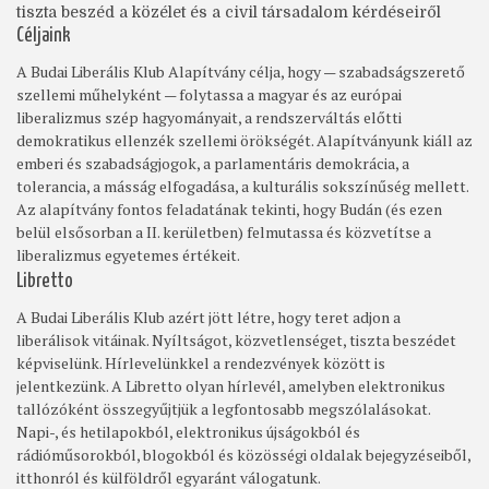
tiszta beszéd a közélet és a civil társadalom kérdéseiről
Céljaink
A Budai Liberális Klub Alapítvány célja, hogy — szabadságszerető
szellemi műhelyként — folytassa a magyar és az európai
liberalizmus szép hagyományait, a rendszerváltás előtti
demokratikus ellenzék szellemi örökségét. Alapítványunk kiáll az
emberi és szabadságjogok, a parlamentáris demokrácia, a
tolerancia, a másság elfogadása, a kulturális sokszínűség mellett.
Az alapítvány fontos feladatának tekinti, hogy Budán (és ezen
belül elsősorban a II. kerületben) felmutassa és közvetítse a
liberalizmus egyetemes értékeit.
Libretto
A Budai Liberális Klub azért jött létre, hogy teret adjon a
liberálisok vitáinak. Nyíltságot, közvetlenséget, tiszta beszédet
képviselünk. Hírlevelünkkel a rendezvények között is
jelentkezünk. A Libretto olyan hírlevél, amelyben elektronikus
tallózóként összegyűjtjük a legfontosabb megszólalásokat.
Napi-, és hetilapokból, elektronikus újságokból és
rádióműsorokból, blogokból és közösségi oldalak bejegyzéseiből,
itthonról és külföldről egyaránt válogatunk.