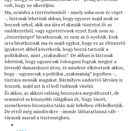
volt, hogy ne sikerüljön.
Ma, ocsúdva a történelemből – amely soha nem ér véget
–, biztosak lehetünk abban, hogy egyszer majd azok se
lesznek sehol, akik ma újra el akarják tüntetni őt az
emlékezetből, vagy egyetértenek ezzel. Ezek nem az
„ésszerűségre” hivatkoznak, ez nem az ő nyelvük. Ezek
arra hivatkoznak ma és majd egykor, hogy ez az eltüntető
igyekezet abból következik, hogy hozzá tartozik a
politikához, mint „szakmához”. De abban is biztosak
lehetünk, hogy ugyancsak tolongani fognak megint a
jövendő damaszkuszi úton, és mindent elkövetnek akkor,
hogy – ugyancsak a politikai „szakmaiság” jegyében –,
tisztára mossák magukat. Bármilyen undorító látvány is
lesznek, majd azt is el kell tudnunk viselni.
És akkor, az akkori valóság bizonyára megváltozott, de
semmivel se könnyebb világában őt, Nagy Imrét,
személyesen bizonyára talán már békében elfeledhetjük.
De ettől még mindörökre – immár láthatatlanná vált –
társunk marad a tisztességben.